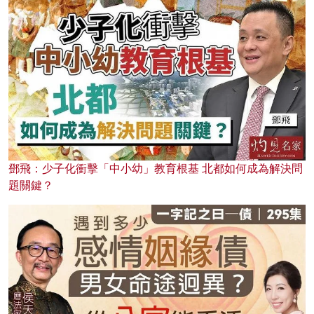
鄧飛：少子化衝擊「中小幼」教育根基 北都如何成為解決問
題關鍵？