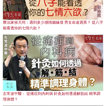
曆法家侯天同：遇到多少感情姻緣債 男女命途迥異？ 從八字
能看透你的七情六欲？
左常波中醫： 從痛症到內科病 針灸如何透過解筋結 精準調
理身體？