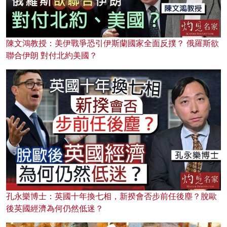
陳文鴻教授：美伊戰爭恐引伊斯蘭國家全面反撲？ 俄羅斯欲
聯合伊朗 對付北約美國？
孔永樂博士：英國十年換七相，新揆會否步前任後塵？脫歐
後英國經濟為何仍然低迷？