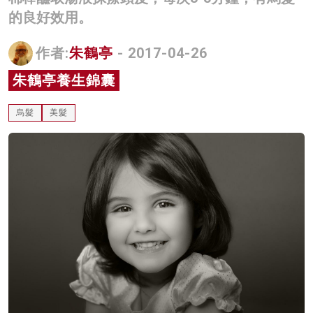
的良好效用。
作者:
朱鶴亭
- 2017-04-26
朱鶴亭養生錦囊
烏髮
美髮