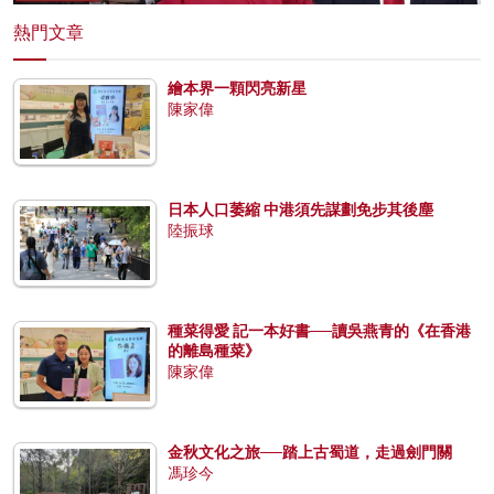
熱門文章
繪本界一顆閃亮新星
陳家偉
日本人口萎縮 中港須先謀劃免步其後塵
陸振球
種菜得愛 記一本好書──讀吳燕青的《在香港
的離島種菜》
陳家偉
金秋文化之旅──踏上古蜀道，走過劍門關
馮珍今