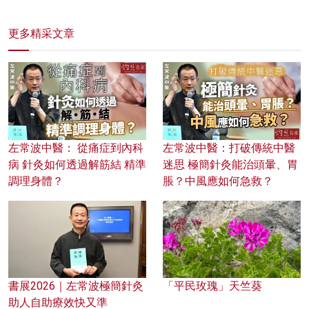
更多精采文章
左常波中醫： 從痛症到內科
左常波中醫：打破傳統中醫
病 針灸如何透過解筋結 精準
迷思 極簡針灸能治頭暈、胃
調理身體？
脹？中風應如何急救？
書展2026｜左常波極簡針灸
「平民玫瑰」天竺葵
助人自助療效快又準