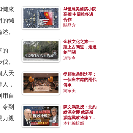
和懶來
AI發展美國搞小院
高牆 中國推多邊
明的懶
合作
關品方
論述。
金秋文化之旅──
踏上古蜀道，走過
事的
劍門關
馮珍今
步伐。
個人天
從顧生岳到沈平：
一個座右銘的兩代
導人，
傳承
劉家美
利用自
，令到
陳文鴻教授：北約
縱深空襲 俄羅斯
親力親
瀕臨戰敗邊緣？中
國零部件能左右戰
本社編輯部
局走向？