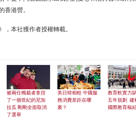
的香港營。
30》，本社獲作者授權轉載。
被兩任獨裁者拿捏
美日韓相較 中國服
教育軟實力
了一個世紀的尼加
務消費差距在哪
五年規劃 建
拉瓜 剛剛全面取消
裏？
國際教育樞
了選舉