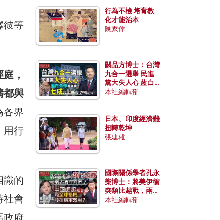
行為不檢 培育教
化才能治本
釋彼等
陳家偉
關品方博士：台灣
徑庭，
九合一選舉 民進
黨大失人心 藍白
疇都與
合作有望拿下七成
本社編輯部
以上縣市？
為各界
日本、印度經濟難
扭轉乾坤
，用行
張建雄
國際關係學者孔永
相識的
樂博士：將美伊衝
突類比越戰，兩者
待社會
有何異同？中國崛
本社編輯部
起能否為全球格局
區政府
發揮穩定效用？