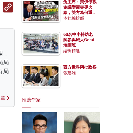
兔主席：美伊停戰
Copy
協議變衝突導火
Link
線，雙方為何重啟
戰爭？伊朗一早洞
本社編輯部
悉特朗普虛張聲
勢？
60名中小特幼老
師參與城大GenAI
培訓班
編輯精選
理，
局局
西方世界兩批政客
育局
張建雄
文章
推薦作家