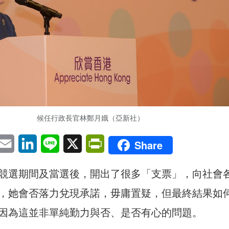
候任行政長官林鄭月娥（亞新社）
pp
eChat
Email
LinkedIn
Line
X
PrintFriendly
Share
競選期間及當選後，開出了很多「支票」，向社會
，她會否落力兌現承諾，毋庸置疑，但最終結果如
因為這並非單純勤力與否、是否有心的問題。