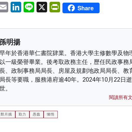
pp
eChat
Email
LinkedIn
Line
X
PrintFriendly
Share
孫明揚
早年於香港華仁書院肄業。香港大學主修數學及物
以一級榮譽畢業。後考取政務主任，歷任民政事務
長、政制事務局局長、房屋及規劃地政局局長、教
局長等要職，服務港府逾40年。2024年10月22日逝
世。
閱讀所有
林鄭月娥
勤力
愚蠢
懶惰