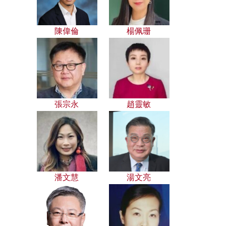
陳偉倫
楊佩珊
張宗永
趙靈敏
潘文慧
湯文亮