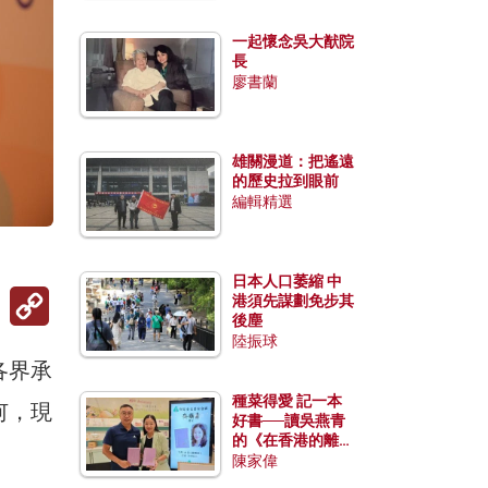
一起懷念吳大猷院
長
廖書蘭
雄關漫道：把遙遠
的歷史拉到眼前
編輯精選
日本人口萎縮 中
Copy
港須先謀劃免步其
Link
後塵
陸振球
各界承
種菜得愛 記一本
何，現
好書──讀吳燕青
的《在香港的離島
種菜》
陳家偉