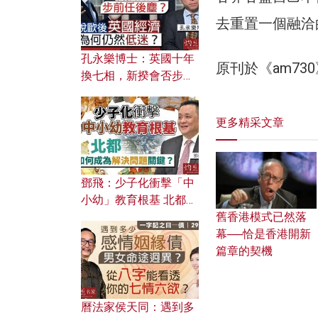
去重置一個融洽
孔永樂博士：英國十年
原刊於《am7
換七相，新揆會否步前
任後塵？脫歐後英國經
濟為何仍然低迷？
更多精采文章
鄧飛：少子化衝擊「中
小幼」教育根基 北都如
舊香港模式已然落
何成為解決問題關鍵？
幕──恰是香港開新
篇章的契機
曆法家侯天同：遇到多