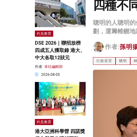
四種不
聰明的人聰明的
劃，運籌帷幄地
灼見教育
DSE 2026｜聯招放榜
作者:
孫明
四成五人獲取錄 港大、
中大各取12狀元
行政長官
聰明
作者:
本社編輯部
2026-08-05
灼見教育
港大亞洲科學營 四諾獎