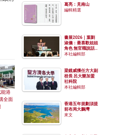
葛亮：見南山
編輯精選
書展2026｜葉劉
淑儀：最喜歡姐姐
角色 無官職說話
包袱少
本社編輯部
梁鏡威獲任方大副
校長 呂大樂加盟
社科院
本社編輯部
賦能港
構全面
香港五年規劃須提
紐
前布局大鵬灣
來文