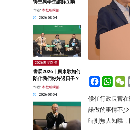
得主與學生講解互動
作者:
本社編輯部
2026-08-04
2026書展巡禮
書展2026｜廣東歌如何
Facebook
WhatsA
W
陪伴我們好好過日子？
作者:
本社編輯部
2026-08-04
候任行政長官在
諾做的事情不少
時則無人知曉，