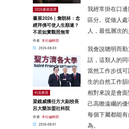
我經常掛在口邊
2026書展巡禮
書展2026｜詹朗林：念
區分。從做人處
經拜佛可使人生順遂？
人，最低層次的
不若如實觀照無常
作者:
本社編輯部
我會說聰明而勤
2026-08-03
話，這類人的同
當然工作步伐可
生的自然工作韻
相對來說是會面
灼見教育
梁鏡威獲任方大副校長
己高瞻遠矚的優
呂大樂加盟社科院
每個下屬都能有
作者:
本社編輯部
為。
2026-08-01