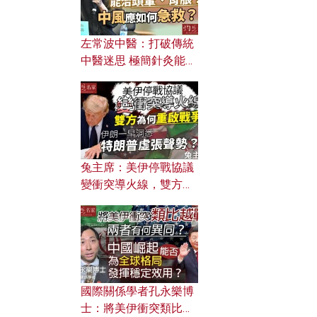
左常波中醫：打破傳統
中醫迷思 極簡針灸能治
頭暈、胃脹？中風應如
何急救？
兔主席：美伊停戰協議
變衝突導火線，雙方為
何重啟戰爭？伊朗一早
洞悉特朗普虛張聲勢？
國際關係學者孔永樂博
士：將美伊衝突類比越