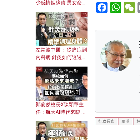
少感情姻緣債 男女命途
Facebook
WhatsA
W
迥異？ 從八字能看透你
的七情六欲？
左常波中醫： 從痛症到
內科病 針灸如何透過解
筋結 精準調理身體？
鄭俊傑校長X陳穎華主
任：航天AI時代來臨 學
校如何緊貼未來潮流？
行政長官
聰明
校內數字教育如何實踐
落地？