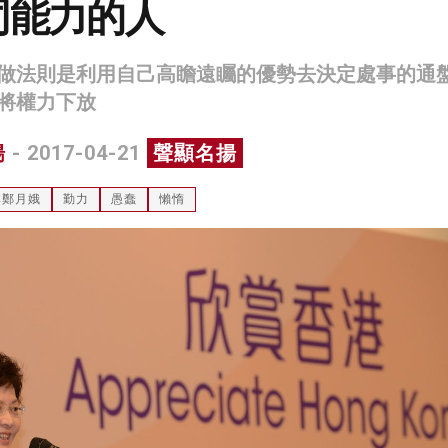
同能力的人
做法則是利用自己高瞻遠矚的優勢去決定處事的通
將權力下放
揚
- 2017-04-21
聲顯名揚
林鄭月娥
勤力
愚蠢
懶惰