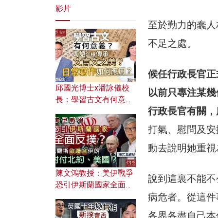
影片
至於勤力的蠢人
不足之處。
候任行政長官正
邱國光博士x潘詠儀校
以前只專注某幾
長：學習古文有何意
行政長官有關，
義？ 粵語怎樣傳承文言
文之美？ 日常寫作如何
打氣、慰問及安
應用？
動去說明她重視
陳文鴻教授：美伊戰爭
說到這裏不能不
恐引伊斯蘭國家全面反
病危者。從這件
撲？ 俄羅斯欲聯合伊朗
對付北約美國？
各界各盡自己本