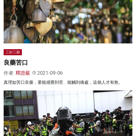
名家榜
灼見活動
關於我們
三好三願
良藥苦口
作者:
釋證嚴
2021-09-06
真理如苦口良藥，要能感覺到苦、能觸到痛處，這個人才有救。