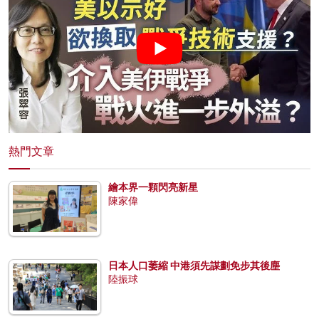
熱門文章
繪本界一顆閃亮新星
陳家偉
日本人口萎縮 中港須先謀劃免步其後塵
陸振球