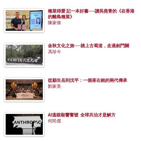
種菜得愛 記一本好書──讀吳燕青的《在香港
的離島種菜》
陳家偉
金秋文化之旅──踏上古蜀道，走過劍門關
馮珍今
從顧生岳到沈平：一個座右銘的兩代傳承
劉家美
AI逃獄敲響警號 全球共治才是解方
何民傑