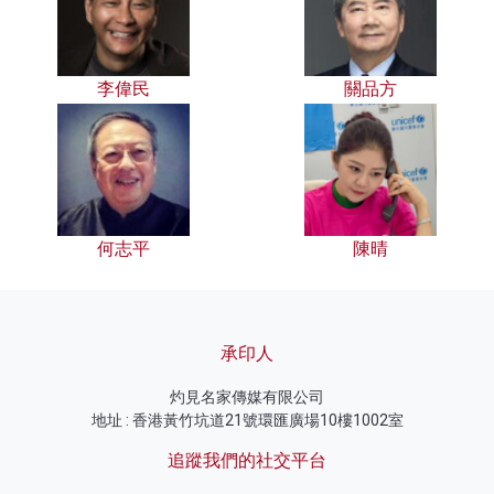
李偉民
關品方
何志平
陳晴
承印人
灼見名家傳媒有限公司
地址 : 香港黃竹坑道21號環匯廣場10樓1002室
追蹤我們的社交平台