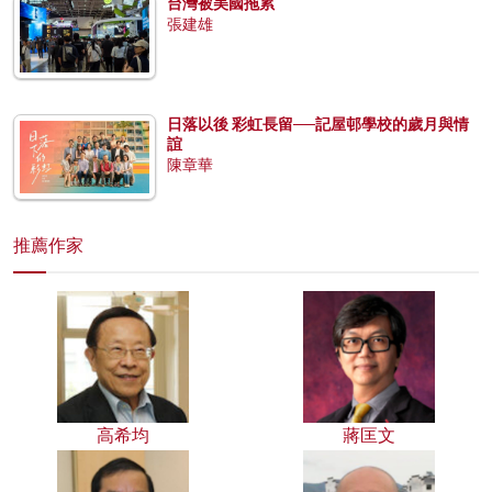
台灣被美國拖累
張建雄
日落以後 彩虹長留──記屋邨學校的歲月與情
誼
陳章華
推薦作家
高希均
蔣匡文