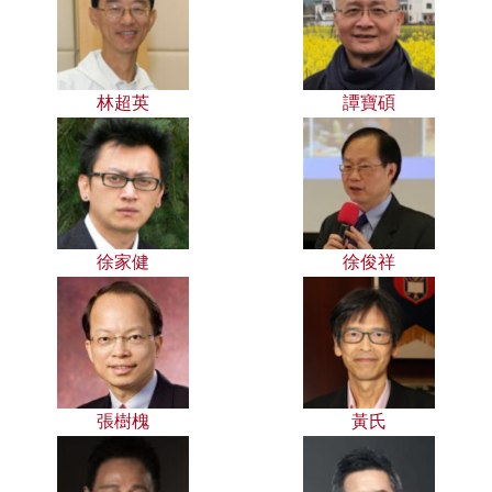
林超英
譚寶碩
徐家健
徐俊祥
張樹槐
黃氏