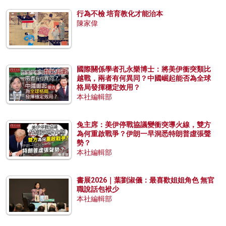
行為不檢 培育教化才能治本
陳家偉
國際關係學者孔永樂博士：將美伊衝突類比
越戰，兩者有何異同？中國崛起能否為全球
格局發揮穩定效用？
本社編輯部
兔主席：美伊停戰協議變衝突導火線，雙方
為何重啟戰爭？伊朗一早洞悉特朗普虛張聲
勢？
本社編輯部
書展2026｜葉劉淑儀：最喜歡姐姐角色 無官
職說話包袱少
本社編輯部