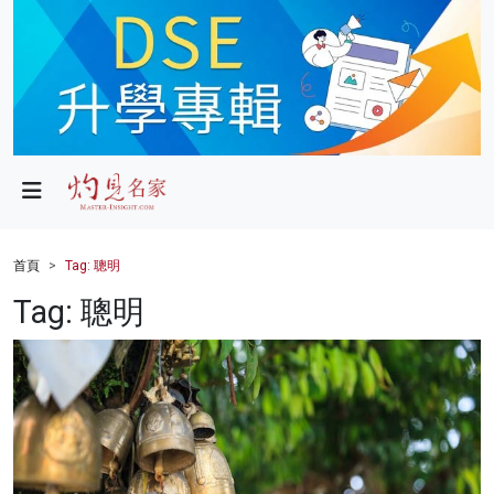
政局
教育
文化
財經
首頁
Tag: 聰明
生活
Tag: 聰明
健康
商業
科技
影片