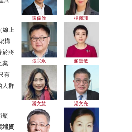
件僅具
陳偉倫
楊佩珊
（線上
架構
等於將
張宗永
趙靈敏
企業
只有
的人群
潘文慧
湯文亮
術瓶
雲端資