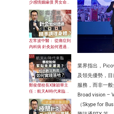
少感情姻緣債 男女命途
迥異？ 從八字能看透你
的七情六欲？
左常波中醫： 從痛症到
內科病 針灸如何透過解
筋結 精準調理身體？
業界指出，Pico
及領先優勢，目
服務，而非一般
鄭俊傑校長X陳穎華主
任：航天AI時代來臨 學
Broad visio
校如何緊貼未來潮流？
校內數字教育如何實踐
（Skype for
落地？