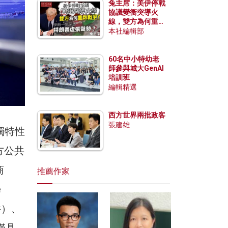
兔主席：美伊停戰
協議變衝突導火
線，雙方為何重啟
戰爭？伊朗一早洞
本社編輯部
悉特朗普虛張聲
勢？
60名中小特幼老
師參與城大GenAI
培訓班
編輯精選
西方世界兩批政客
張建雄
的獨特性
方公共
商
推薦作家
e
件）、