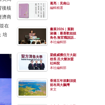
葛亮：見南山
背後核
編輯精選
經濟商
，並在
書展2026｜葉劉
淑儀：最喜歡姐姐
；培
角色 無官職說話
包袱少
本社編輯部
梁鏡威獲任方大副
校長 呂大樂加盟
社科院
本社編輯部
香港五年規劃須提
前布局大鵬灣
來文