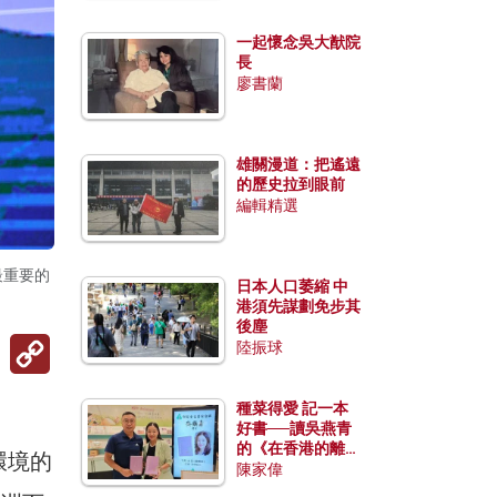
一起懷念吳大猷院
長
廖書蘭
雄關漫道：把遙遠
的歷史拉到眼前
編輯精選
最重要的
日本人口萎縮 中
港須先謀劃免步其
後塵
Copy
陸振球
Link
種菜得愛 記一本
好書──讀吳燕青
的《在香港的離島
環境的
種菜》
陳家偉