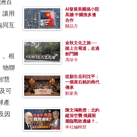
亞洲百
AI發展美國搞小院
，讓用
高牆 中國推多邊
合作
協同互
關品方
金秋文化之旅──
踏上古蜀道，走過
劍門關
）。根
馮珍今
告，物聯
從顧生岳到沈平：
智慧
一個座右銘的兩代
傳承
、及可
劉家美
球產
陳文鴻教授：北約
及因
縱深空襲 俄羅斯
瀕臨戰敗邊緣？中
國零部件能左右戰
本社編輯部
局走向？