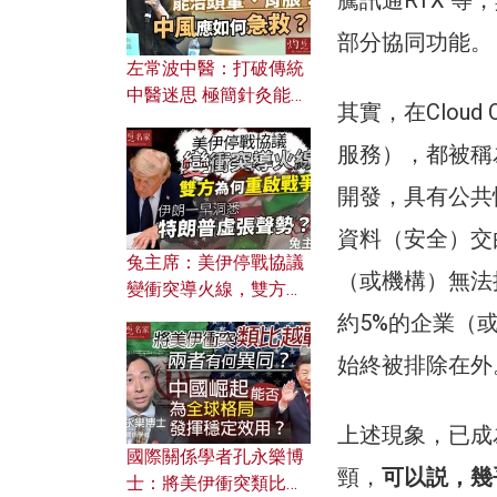
騰訊通RTX 等，
部分協同功能。
左常波中醫：打破傳統
中醫迷思 極簡針灸能治
其實，在Clou
頭暈、胃脹？中風應如
何急救？
服務），都被稱為
開發，具有公共
資料（安全）交
兔主席：美伊停戰協議
（或機構）無法
變衝突導火線，雙方為
何重啟戰爭？伊朗一早
約5%的企業（
洞悉特朗普虛張聲勢？
始終被排除在外
上述現象，已成
國際關係學者孔永樂博
頸，
可以説，幾
士：將美伊衝突類比越