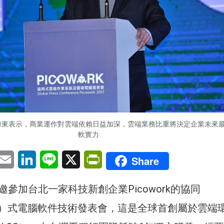
主席張偉東表示，商業運作對雲端依賴日益加深，雲端業務比重將決定企業未來
軟實力
pp
eChat
Email
LinkedIn
Line
X
PrintFriendly
Share
參加台北一家科技新創企業Picowork的協同
ration）式電腦軟件技術發表會，這是全球首創屬於雲端