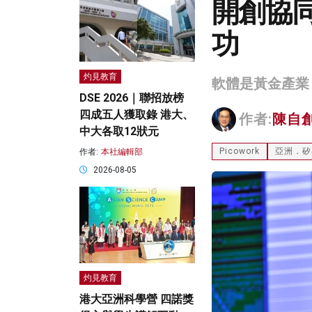
開創協
功
灼見教育
軟體是黃金產業
DSE 2026｜聯招放榜
四成五人獲取錄 港大、
作者:
陳自
中大各取12狀元
Picowork
亞洲．矽
作者:
本社編輯部
2026-08-05
灼見教育
港大亞洲科學營 四諾獎