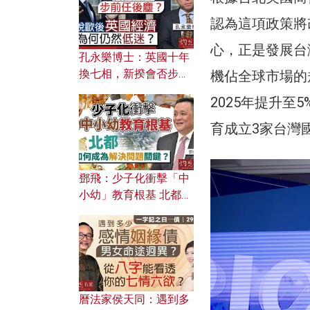
認為這項政策將
心，正是發展台
孔永樂博士：英國十年
換七相，新揆會否步前
機佔全球市場的規
任後塵？脫歐後英國經
2025年提升至
濟為何仍然低迷？
育成立3家台灣
鄧飛：少子化衝擊「中
小幼」教育根基 北都如
何成為解決問題關鍵？
曆法家侯天同：遇到多