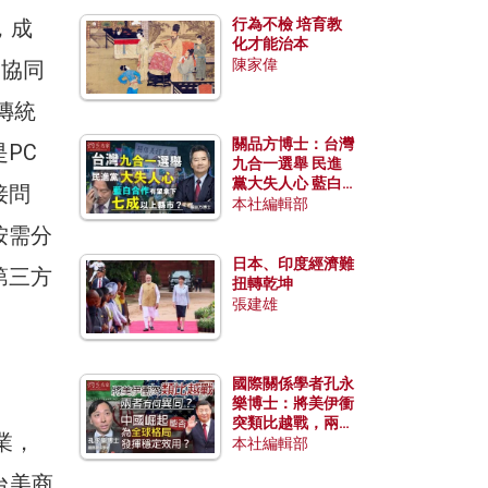
出，成
行為不檢 培育教
化才能治本
陳家偉
的協同
傳統
關品方博士：台灣
PC
九合一選舉 民進
黨大失人心 藍白
接問
合作有望拿下七成
本社編輯部
以上縣市？
按需分
日本、印度經濟難
第三方
扭轉乾坤
張建雄
國際關係學者孔永
樂博士：將美伊衝
突類比越戰，兩者
業，
有何異同？中國崛
本社編輯部
起能否為全球格局
台美商
發揮穩定效用？