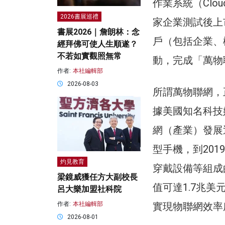
作業系統（Clo
2026書展巡禮
家企業測試後上
書展2026｜詹朗林：念
戶（包括企業、
經拜佛可使人生順遂？
不若如實觀照無常
動，完成「萬物
作者:
本社編輯部
2026-08-03
所謂萬物聯網，正
據美國知名科技媒體Bu
網（產業）發展
型手機，到20
灼見教育
穿戴設備等組成
梁鏡威獲任方大副校長
值可達1.7兆
呂大樂加盟社科院
實現物聯網效率
作者:
本社編輯部
2026-08-01