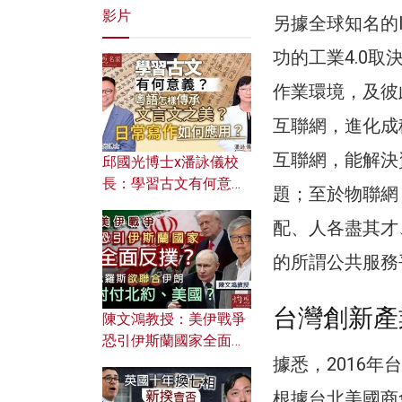
影片
另據全球知名的IT
功的工業4.0
作業環境，及彼
互聯網，進化成
互聯網，能解決
邱國光博士x潘詠儀校
長：學習古文有何意
題；至於物聯網
義？ 粵語怎樣傳承文言
配、人各盡其才
文之美？ 日常寫作如何
應用？
的所謂公共服務
台灣創新產
陳文鴻教授：美伊戰爭
恐引伊斯蘭國家全面反
據悉，2016
撲？ 俄羅斯欲聯合伊朗
對付北約美國？
根據台北美國商