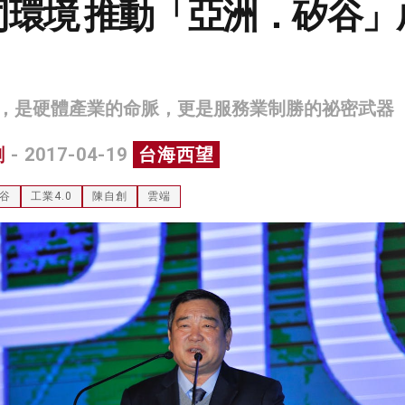
同環境 推動「亞洲．矽谷」
，是硬體產業的命脈，更是服務業制勝的祕密武器
創
- 2017-04-19
台海西望
谷
工業4.0
陳自創
雲端