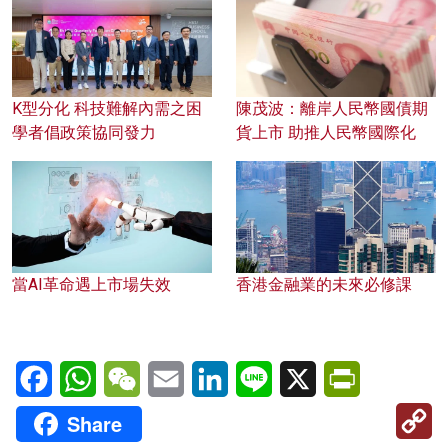
K型分化 科技難解內需之困
陳茂波：離岸人民幣國債期
學者倡政策協同發力
貨上市 助推人民幣國際化
當AI革命遇上市場失效
香港金融業的未來必修課
Facebook
WhatsApp
WeChat
Email
LinkedIn
Line
X
PrintFriendl
C
Share
Li