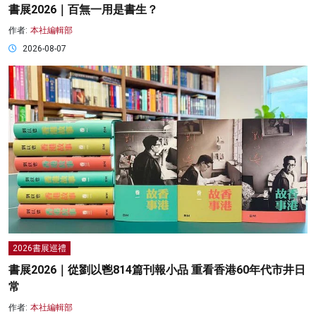
書展2026｜百無一用是書生？
作者:
本社編輯部
2026-08-07
2026書展巡禮
書展2026｜從劉以鬯814篇刊報小品 重看香港60年代市井日
常
作者:
本社編輯部