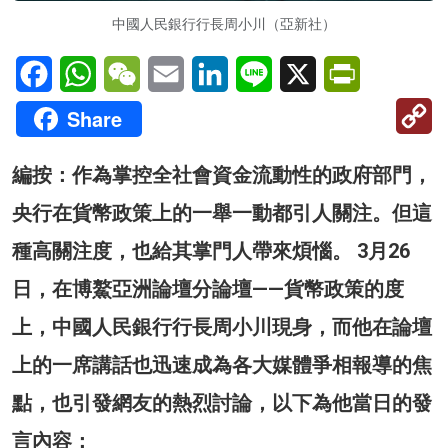
中國人民銀行行長周小川（亞新社）
Facebook
WhatsApp
WeChat
Email
LinkedIn
Line
X
PrintFriendl
C
Share
Li
編按：作為掌控全社會資金流動性的政府部門，
央行在貨幣政策上的一舉一動都引人關注。但這
種高關注度，也給其掌門人帶來煩惱。 3月26
日，在博鰲亞洲論壇分論壇——貨幣政策的度
上，中國人民銀行行長周小川現身，而他在論壇
上的一席講話也迅速成為各大媒體爭相報導的焦
點，也引發網友的熱烈討論，以下為他當日的發
言內容：