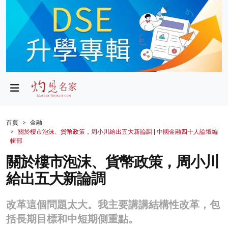
政局
教育
文化
財經
首頁
金融
關於樓市泡沫、貨幣政策，周小川給出五大新論調 | 中國金融四十人論壇編
生活
輯部
關於樓市泡沫、貨幣政策，周小川
健康
給出五大新論調
商業
科技
改革這個問題太大。我主要講講結構性改革，包
括長期目標和中短期側重點。
影片