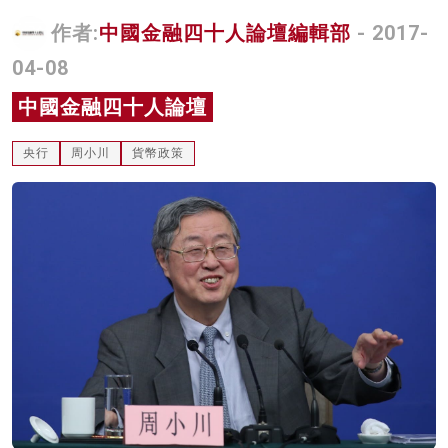
名家榜
作者:
中國金融四十人論壇編輯部
- 2017-
04-08
灼見活動
中國金融四十人論壇
關於我們
央行
周小川
貨幣政策