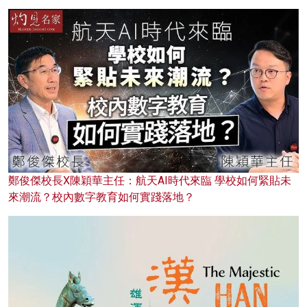
鄭俊傑校長X陳穎華主任：航天AI時代來臨 學校如何緊貼未
來潮流？校內數字教育如何實踐落地？