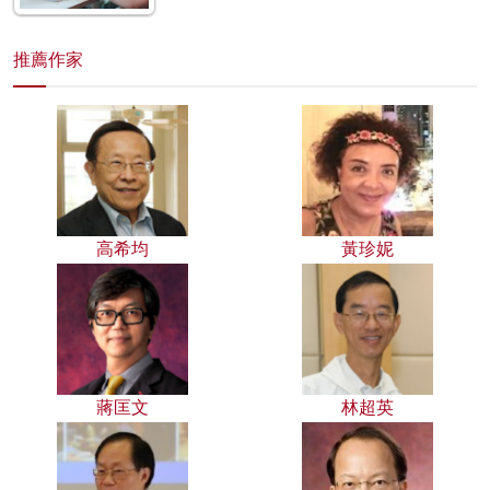
推薦作家
高希均
黃珍妮
蔣匡文
林超英