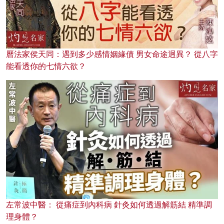
曆法家侯天同：遇到多少感情姻緣債 男女命途迥異？ 從八字
能看透你的七情六欲？
左常波中醫： 從痛症到內科病 針灸如何透過解筋結 精準調
理身體？