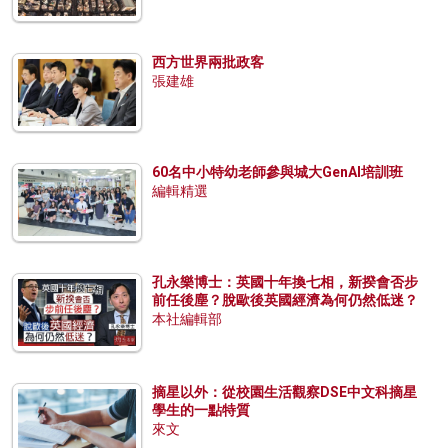
西方世界兩批政客
張建雄
60名中小特幼老師參與城大GenAI培訓班
編輯精選
孔永樂博士：英國十年換七相，新揆會否步
前任後塵？脫歐後英國經濟為何仍然低迷？
本社編輯部
摘星以外：從校園生活觀察DSE中文科摘星
學生的一點特質
來文