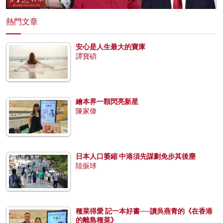
熱門文章
安心是人生最大的寶庫
譚寶碩
繪本界一顆閃亮新星
陳家偉
日本人口萎縮 中港須先謀劃免步其後塵
陸振球
種菜得愛 記一本好書──讀吳燕青的《在香港
的離島種菜》