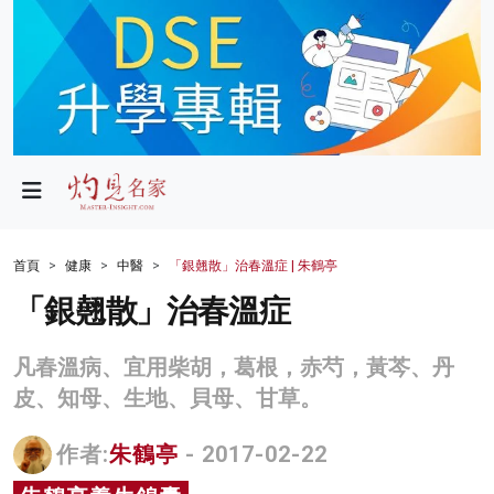
政局
教育
文化
財經
首頁
健康
中醫
「銀翹散」治春溫症 | 朱鶴亭
生活
「銀翹散」治春溫症
健康
凡春溫病、宜用柴胡，葛根，赤芍，黃芩、丹
商業
皮、知母、生地、貝母、甘草。
科技
作者:
朱鶴亭
- 2017-02-22
影片