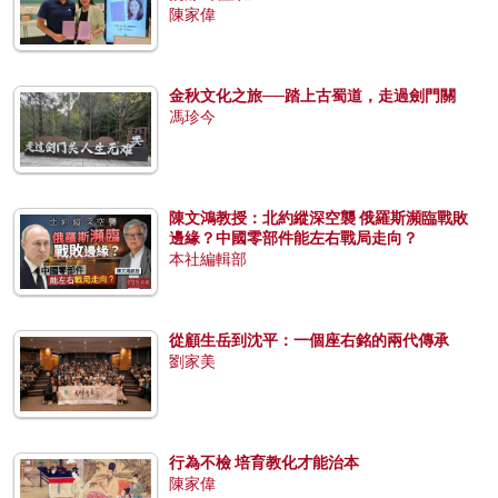
陳家偉
金秋文化之旅──踏上古蜀道，走過劍門關
馮珍今
陳文鴻教授：北約縱深空襲 俄羅斯瀕臨戰敗
邊緣？中國零部件能左右戰局走向？
本社編輯部
從顧生岳到沈平：一個座右銘的兩代傳承
劉家美
行為不檢 培育教化才能治本
陳家偉