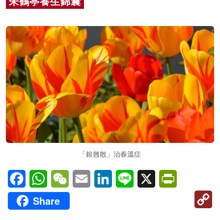
朱鶴亭養生錦囊
名家榜
灼見活動
關於我們
「銀翹散」治春溫症
Facebook
WhatsApp
WeChat
Email
LinkedIn
Line
X
PrintFriendl
C
Share
Li