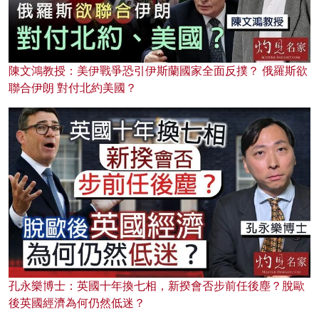
陳文鴻教授：美伊戰爭恐引伊斯蘭國家全面反撲？ 俄羅斯欲
聯合伊朗 對付北約美國？
孔永樂博士：英國十年換七相，新揆會否步前任後塵？脫歐
後英國經濟為何仍然低迷？