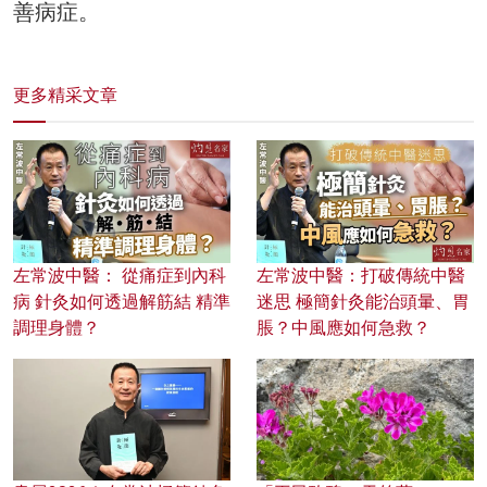
善病症。
更多精采文章
左常波中醫： 從痛症到內科
左常波中醫：打破傳統中醫
病 針灸如何透過解筋結 精準
迷思 極簡針灸能治頭暈、胃
調理身體？
脹？中風應如何急救？