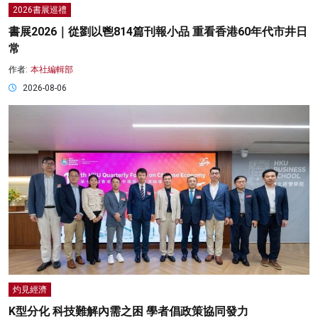
2026書展巡禮
書展2026｜從劉以鬯814篇刊報小品 重看香港60年代市井日
常
作者:
本社編輯部
2026-08-06
灼見經濟
K型分化 科技難解內需之困 學者倡政策協同發力