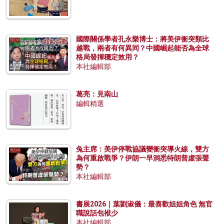
國際關係學者孔永樂博士：將美伊衝突類比
越戰，兩者有何異同？中國崛起能否為全球
格局發揮穩定效用？
本社編輯部
葛亮：見南山
編輯精選
兔主席：美伊停戰協議變衝突導火線，雙方
為何重啟戰爭？伊朗一早洞悉特朗普虛張聲
勢？
本社編輯部
書展2026｜葉劉淑儀：最喜歡姐姐角色 無官
職說話包袱少
本社編輯部