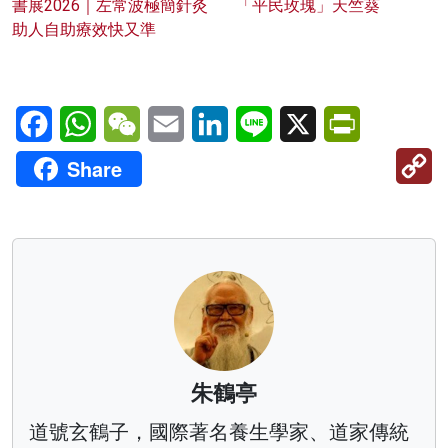
書展2026｜左常波極簡針灸
「平民玫瑰」天竺葵
助人自助療效快又準
Facebook
WhatsApp
WeChat
Email
LinkedIn
Line
X
PrintFriendl
C
Share
Li
朱鶴亭
道號玄鶴子，國際著名養生學家、道家傳統