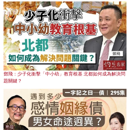
鄧飛：少子化衝擊「中小幼」教育根基 北都如何成為解決問
題關鍵？