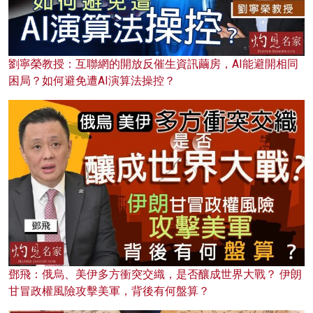
劉寧榮教授：互聯網的開放反催生資訊繭房，AI能避開相同
困局？如何避免遭AI演算法操控？
鄧飛：俄烏、美伊多方衝突交織，是否釀成世界大戰？ 伊朗
甘冒政權風險攻擊美軍，背後有何盤算？