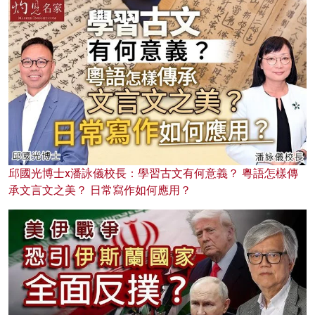
邱國光博士x潘詠儀校長：學習古文有何意義？ 粵語怎樣傳
承文言文之美？ 日常寫作如何應用？