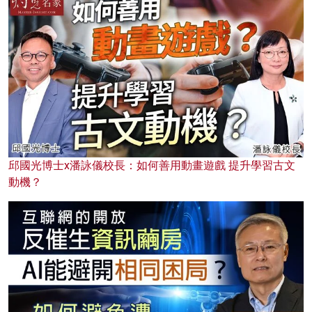
邱國光博士x潘詠儀校長：如何善用動畫遊戲 提升學習古文
動機？