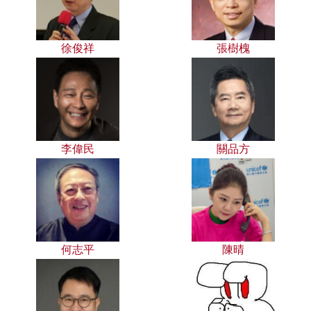
徐俊祥
張樹槐
李偉民
關品方
何志平
陳晴