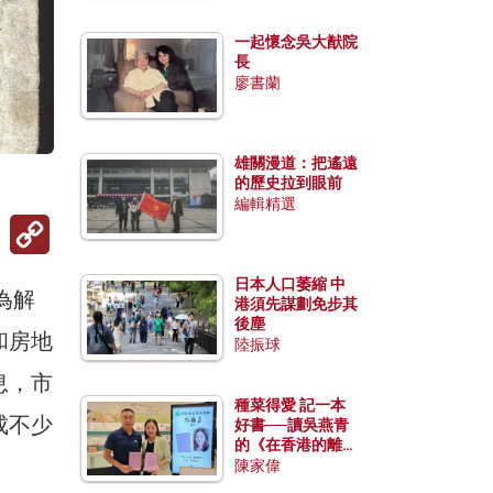
一起懷念吳大猷院
長
廖書蘭
雄關漫道：把遙遠
的歷史拉到眼前
編輯精選
Copy
Link
日本人口萎縮 中
為解
港須先謀劃免步其
後塵
和房地
陸振球
息，市
種菜得愛 記一本
成不少
好書──讀吳燕青
的《在香港的離島
種菜》
陳家偉