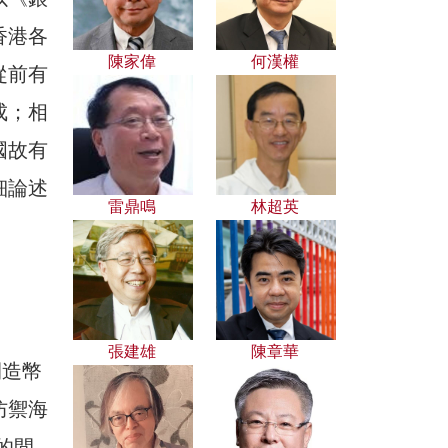
香港各
陳家偉
何漢權
從前有
成；相
國故有
細論述
雷鼎鳴
林超英
張建雄
陳章華
間造幣
防禦海
的間