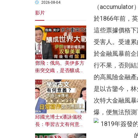
2026-08-04
（accumul
影片
於1866年前，英
這些票據價格下
受害人。受連累
於金融風暴前企
鄧飛：俄烏、美伊多方
行不果，否則結
衝突交織，是否釀成世
的高風險金融產
界大戰？ 伊朗甘冒政權
風險攻擊美軍，背後有
是以古鑒今，林
何盤算？
次特大金融風暴相
爆，便無法預測
邱國光博士x潘詠儀校
長：學習古文有何意
義？ 粵語怎樣傳承文言