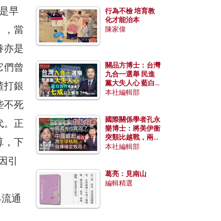
因是早
行為不檢 培育教
化才能治本
l），當
陳家偉
眷亦是
它們曾
關品方博士：台灣
九合一選舉 民進
黨大失人心 藍白
渣打銀
合作有望拿下七成
本社編輯部
以上縣市？
些不死
國際關係學者孔永
代。正
樂博士：將美伊衝
突類比越戰，兩者
算，下
有何異同？中國崛
本社編輯部
起能否為全球格局
導因引
發揮穩定效用？
葛亮：見南山
編輯精選