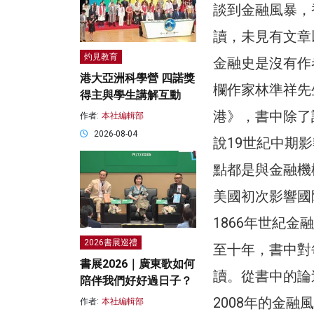
談到金融風暴，
讀，未見有文章
灼見教育
金融史是沒有作
港大亞洲科學營 四諾獎
欄作家林準祥先
得主與學生講解互動
港》，書中除了
作者:
本社編輯部
2026-08-04
說19世紀中期
點都是與金融機構
美國初次影響國
1866年世紀
2026書展巡禮
至十年，書中對
書展2026｜廣東歌如何
讀。從書中的論
陪伴我們好好過日子？
2008年的金
作者:
本社編輯部