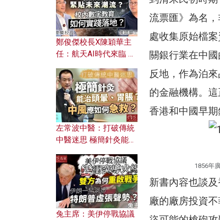
流票匯》為名，
處收集原始檔案
鄭俊傑校長X陳穎華主
任：航天AI時代來臨 學
關銀行業在中國
校如何緊貼未來潮流？
反地，作為泊來
校內數字教育如何實踐
落地？
的金融機構。這
香港和中國早期
左常波中醫：打破傳統
中醫迷思 極簡針灸能治
頭暈、胃脹？中風應如
何急救？
1856
新書內容也談及香港
廠的廠房投資不
兔主席：美伊停戰協議
盜可能的槍砲攻