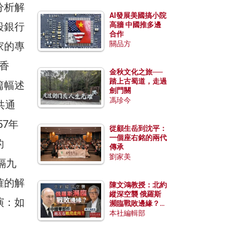
分析解
AI發展美國搞小院
段銀行
高牆 中國推多邊
合作
關品方
家的專
香
金秋文化之旅──
踏上古蜀道，走過
篇幅述
劍門關
馮珍今
共通
57年
從顧生岳到沈平：
一個座右銘的兩代
的
傳承
劉家美
隔九
確的解
陳文鴻教授：北約
縱深空襲 俄羅斯
演：如
瀕臨戰敗邊緣？中
國零部件能左右戰
本社編輯部
局走向？