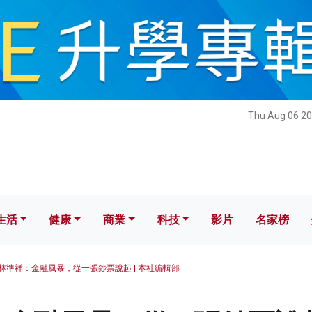
健康
商業
科技
影片
名家榜
Thu Aug 06 20
生活
健康
商業
科技
影片
名家榜
林準祥：金融風暴，從一張鈔票說起 | 本社編輯部