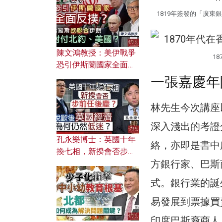
文之美？ 日常寫作如何
應用？
1819年簽發的「廣東
陳文鴻教授：美伊戰爭
1
恐引伊斯蘭國家全面反
撲？ 俄羅斯欲聯合伊朗
一張嘉慶年
對付北約美國？
林先生今次講座
深入淺出的考證
孔永樂博士：英國十年
絡，亦即是書中
換七相，新揆會否步前
方銀行家、巴斯
任後塵？脫歐後英國經
濟為何仍然低迷？
式。銀行業的誕
易發展到票據買
印度巴斯裔商人