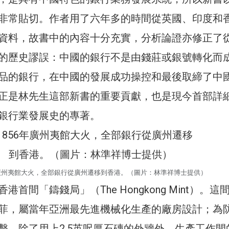
非常貼切。作者用了六年多的時間從英國、印度和
資料，故書中的內容十分充實，分析論證亦修正了
的歷史謬誤：中國的銀行不是由錢莊或銀號轉化而
品的銀行，在中國的發展成功操控和最後取締了中
正是林先生這部新書的重要貢獻，也是現今首部詳
銀行業發展史的專著。
年廣州夷館大火，全部銀行從廣州遷移到香港。（圖片：林準祥博士提供）
首間「鑄錢局」（The Hongkong Mint）。這
菲，屬當年亞洲最先進機械化生產的廠房設計；為
擊，除了用上2.5英呎厚石磚的外牆外，生產工作間