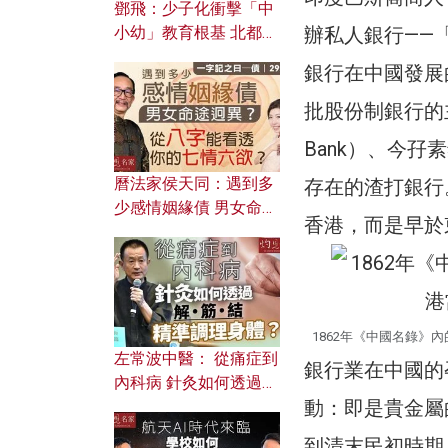
鄧飛：少子化衝擊「中
小幼」教育根基 北都如
辦私人銀行——
何成為解決問題關鍵？
銀行在中國發展
批股份制銀行的主
Bank）、今孖素銀
曆法家侯天同：遇到多
存在的渣打銀行
少感情姻緣債 男女命途
香港，而是早於
迥異？ 從八字能看透你
的七情六欲？
1862年《中國名錄
左常波中醫： 從痛症到
銀行業在中國的
內科病 針灸如何透過解
動：即是貴金屬
筋結 精準調理身體？
到清末民初時期