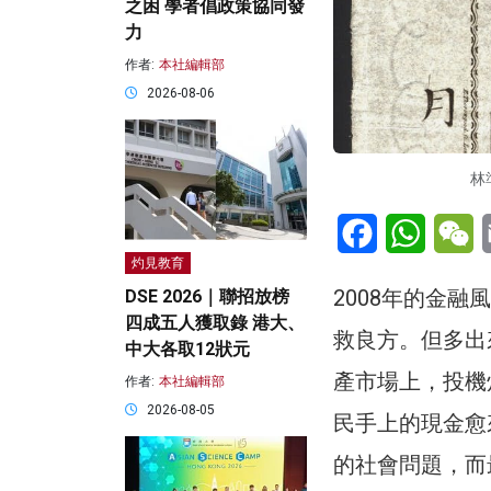
之困 學者倡政策協同發
力
作者:
本社編輯部
2026-08-06
林
Facebook
WhatsA
W
灼見教育
2008年的金
DSE 2026｜聯招放榜
四成五人獲取錄 港大、
救良方。但多出
中大各取12狀元
產市場上，投機
作者:
本社編輯部
2026-08-05
民手上的現金愈
的社會問題，而