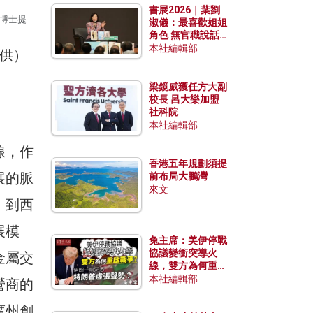
書展2026｜葉劉
祥博士提
淑儀：最喜歡姐姐
角色 無官職說話
包袱少
本社編輯部
梁鏡威獲任方大副
校長 呂大樂加盟
社科院
本社編輯部
線，作
香港五年規劃須提
展的脈
前布局大鵬灣
來文
，到西
展模
兔主席：美伊停戰
協議變衝突導火
金屬交
線，雙方為何重啟
戰爭？伊朗一早洞
本社編輯部
營商的
悉特朗普虛張聲
勢？
廣州創