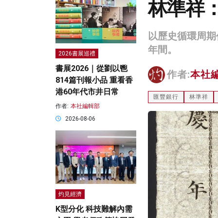
林準祥
以歷史循環周期作
年間。
2026書展巡禮
書展2026｜從劉以鬯
作者:
本社
814篇刊報小品 重看香
港60年代市井日常
匯豐銀行
林準祥
作者:
本社編輯部
2026-08-06
灼見經濟
K型分化 科技難解內需