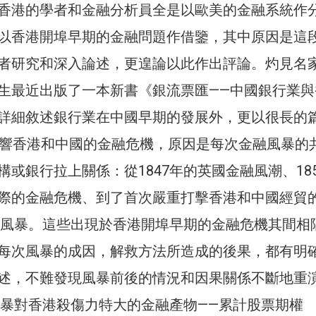
香港的學者和金融分析員全是以歐美的金融系統作
以香港開埠早期的金融問題作借鑒，其中原因是這
者研究和深入論述，更遑論以此作出評論。灼見名
生最近出版了一本新書《銀流票匯——中國銀行業與
詳細敘述銀行業在中國早期的發展外，更以很長的
影響香港和中國的金融危機，原因是每次金融風暴的
或銀行拉上關係：從1847年的英國金融風潮、18
際的金融危機、到了首次嚴重打擊香港和中國經貿
金融風暴。這些出現於香港開埠早期的金融危機其間相
每次風暴的成因，解救方法所造成的後果，都有明
述，不難發現風暴前後的情況和因果關係不斷地重
融風暴對香港殺傷力特大的金融產物——累計股票期權