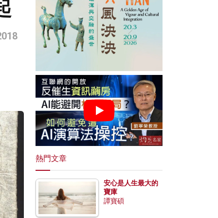
起
018
熱門文章
安心是人生最大的
寶庫
譚寶碩