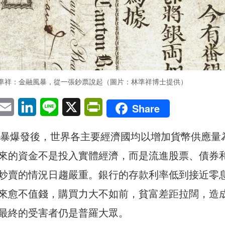
準祥：金融風暴，從一張鈔票說起（圖片：林準祥博士提供）
pp
eChat
Email
LinkedIn
Line
X
PrintFriendly
Share
融風暴爆發後，世界各主要經濟國均以增加貨幣供應量
來的資金不是投入實體經濟，而是流進股票、債券
炒賣的情況日趨嚴重。銀行的存款利率低到接近零
來愈不值錢，購買力大不如前，貧富差距拉闊，造
最終的受害者仍是普羅大眾。