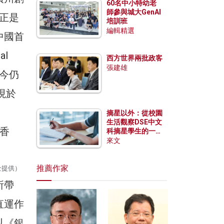
60名中小特幼老
師參與城大GenAI
正是
培訓班
編輯精選
中國首
l
西方世界兩批政客
張建雄
現今仍
現於
摘星以外：從校園
生活觀察DSE中文
科摘星學生的一點
特質
來文
推薦作家
士提供）
所帶
直運作
以《銀