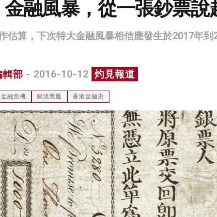
：金融風暴，從一張鈔票說
估算，下次特大金融風暴相信應發生於2017年到2
編輯部
- 2016-10-12
灼見報道
金融危機
銀流票匯
香港金融史