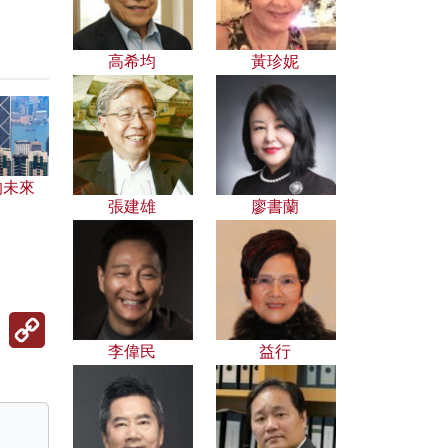
高希均
黃珍妮
的未來
張建雄
廖書蘭
Copy
Link
李偉民
益行