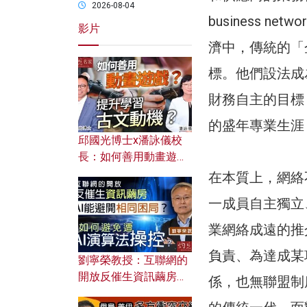
2026-08-04
business 
影片
濟中，傳統的「
標。他們設法成
財務自主的目標
的盛年專業生涯
邱國光博士x潘詠儀校
長：如何善用動畫遊戲
提升學習古文動機？
在本質上，網絡
一成員自主獨立
業網絡成遠的推
負責、為達成某
劉寧榮教授：互聯網的
開放反催生資訊繭房，
係，也無聯盟制
AI能避開相同困局？如