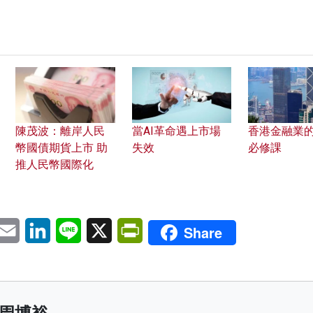
陳茂波：離岸人民
當AI革命遇上市場
香港金融業
幣國債期貨上市 助
失效
必修課
推人民幣國際化
pp
eChat
Email
LinkedIn
Line
X
PrintFriendly
Share