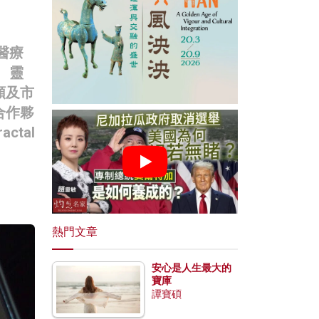
醫療
、靈
額及市
合作夥
tal
熱門文章
安心是人生最大的
寶庫
譚寶碩