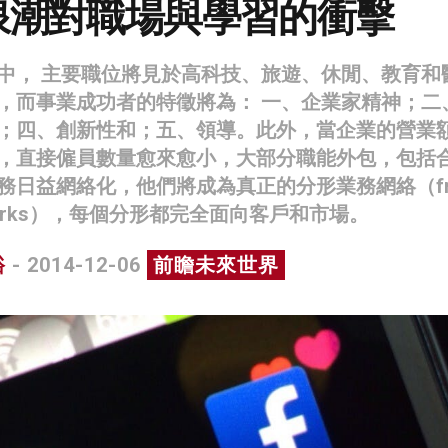
浪潮對職場與學習的衝擊
中， 主要職位將見於高科技、旅遊、休閒、教育和
，而事業成功者的特徵將為： 一、企業家精神；二
；四、創新性和；五、領導。此外，當企業的營業
，直接僱員數量愈來愈小，大部分職能外包，包括
日益網絡化，他們將成為真正的分形業務網絡（frac
networks），每個分形都完全面向客戶和市場。
裕
- 2014-12-06
前瞻未來世界