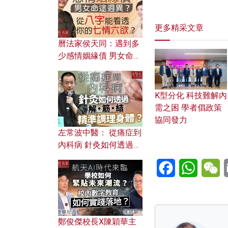
更多精采文章
曆法家侯天同：遇到多
少感情姻緣債 男女命途
迥異？ 從八字能看透你
的七情六欲？
K型分化 科技難解內
需之困 學者倡政策
協同發力
左常波中醫： 從痛症到
內科病 針灸如何透過解
筋結 精準調理身體？
Facebook
WhatsA
W
鄭俊傑校長X陳穎華主