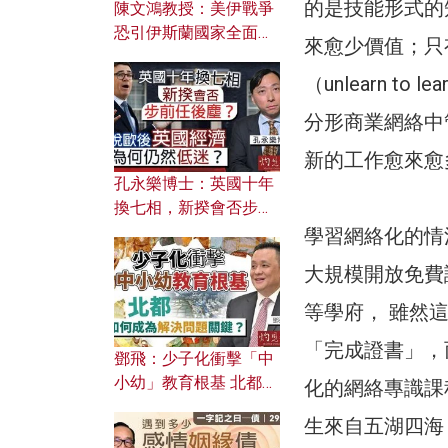
的是技能形式的
陳文鴻教授：美伊戰爭
恐引伊斯蘭國家全面反
來愈少價值；只
撲？ 俄羅斯欲聯合伊朗
對付北約美國？
（unlearn 
分形商業網絡中
新的工作愈來愈
孔永樂博士：英國十年
換七相，新揆會否步前
任後塵？脫歐後英國經
學習網絡化的情
濟為何仍然低迷？
大規模開放免費
等學府， 雖然
「完成證書」，
鄧飛：少子化衝擊「中
小幼」教育根基 北都如
化的網絡專識課
何成為解決問題關鍵？
生來自五湖四海