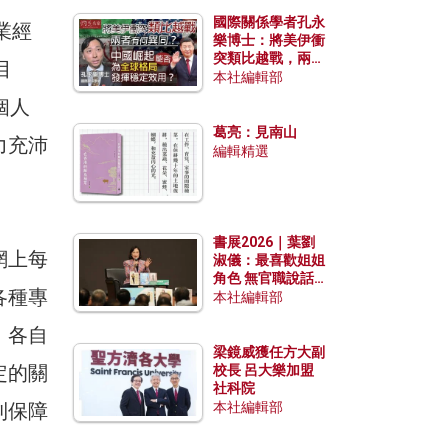
國際關係學者孔永
工業經
樂博士：將美伊衝
突類比越戰，兩者
目
有何異同？中國崛
本社編輯部
起能否為全球格局
個人
發揮穩定效用？
葛亮：見南山
力充沛
編輯精選
書展2026｜葉劉
網上每
淑儀：最喜歡姐姐
角色 無官職說話
各種專
包袱少
本社編輯部
，各自
梁鏡威獲任方大副
定的關
校長 呂大樂加盟
社科院
利保障
本社編輯部