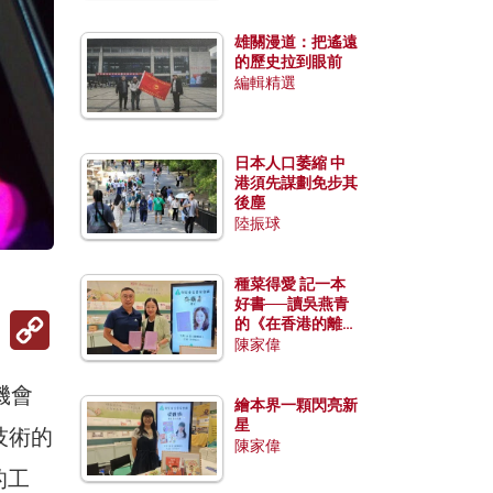
雄關漫道：把遙遠
的歷史拉到眼前
編輯精選
日本人口萎縮 中
港須先謀劃免步其
後塵
陸振球
種菜得愛 記一本
好書──讀吳燕青
Copy
的《在香港的離島
Link
種菜》
陳家偉
機會
繪本界一顆閃亮新
星
技術的
陳家偉
的工