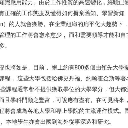
知識應用能力。由於工作性質的高速變化，經驗已
有正確的工作態度及懂得如何摒棄舊知、學習新知
to learn）的人就會獲勝。在企業組織的扁平化大趨勢下
管理的工作將會愈來愈少， 而和需要領導才能和自
多。
況也將如是。目前， 網上約有800多個由領先大學
課程， 這些大學包括哈佛史丹福、約翰霍金斯等著
這些課程通常都不提供獲取學位的大學學分，但大都
而且學科門類之豐富，可說應有盡有。在可見將來
程將會成為各地大學和專上學院的主流運作模式。
， 本地學生亦會出國到海外從事深造和研究。