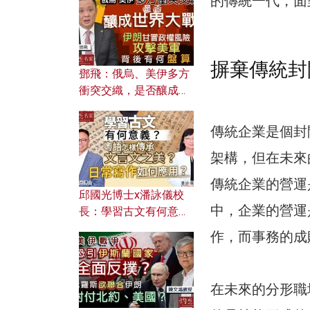
的傳統一代，面
何避免遭AI演算法操
控？
摒棄傳統封
鄧飛：俄烏、美伊多方
衝突交織，是否釀成世
界大戰？ 伊朗甘冒政權
風險攻擊美軍，背後有
傳統企業是個封
何盤算？
架構，但在未來
傳統企業的營運
邱國光博士x潘詠儀校
中，企業的營運
長：學習古文有何意
義？ 粵語怎樣傳承文言
作，而事務的成
文之美？ 日常寫作如何
應用？
在未來的分形職