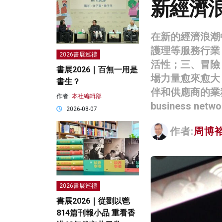
新經濟
在新的經濟浪潮
護理等服務行業
2026書展巡禮
活性；三、冒險
書展2026｜百無一用是
場力量愈來愈大
書生？
伴和供應商的業務
作者:
本社編輯部
business 
2026-08-07
作者:
周博
2026書展巡禮
書展2026｜從劉以鬯
814篇刊報小品 重看香