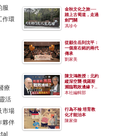
的服
金秋文化之旅──
踏上古蜀道，走過
工作環
劍門關
馮珍今
從顧生岳到沈平：
一個座右銘的兩代
傳承
劉家美
陳文鴻教授：北約
縱深空襲 俄羅斯
醫療
瀕臨戰敗邊緣？中
國零部件能左右戰
本社編輯部
局走向？
靈活
行為不檢 培育教
及市場
化才能治本
陳家偉
作夥伴
al