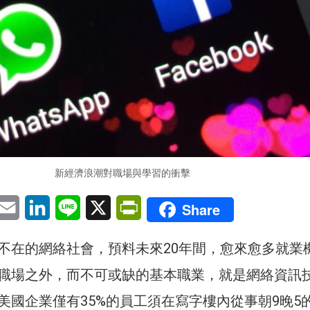
新經濟浪潮對職場與學習的衝擊
pp
eChat
Email
LinkedIn
Line
X
PrintFriendly
Share
不在的網絡社會，預料未來20年間，愈來愈多就業
職場之外，而不可或缺的基本職業，就是網絡資訊
美國企業僅有35%的員工須在寫字樓內從事朝9晚5