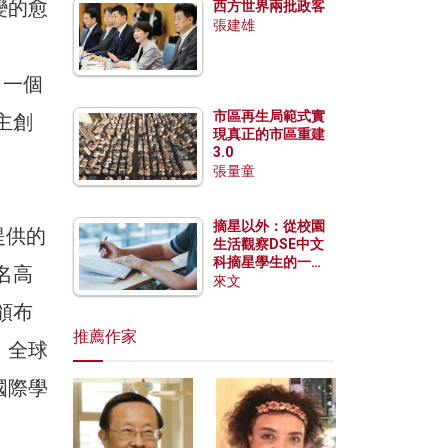
變的愈
西方世界兩批政客
張建雄
，一個
市區再生局範式實
主創
現真正的市區重建
3.0
張量童
摘星以外：從校園
提供的
生活觀察DSE中文
科摘星學生的一點
名高
特質
來文
頒布
推薦作家
，全球
國際學