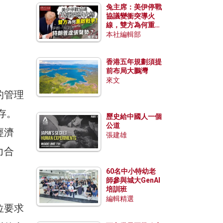
兔主席：美伊停戰
協議變衝突導火
線，雙方為何重啟
戰爭？伊朗一早洞
本社編輯部
悉特朗普虛張聲
勢？
香港五年規劃須提
前布局大鵬灣
來文
的管理
存。
歷史給中國人一個
公道
經濟
張建雄
力合
60名中小特幼老
師參與城大GenAI
培訓班
編輯精選
位要求