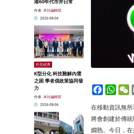
港60年代市井日常
作者:
本社編輯部
2026-08-06
灼見經濟
K型分化 科技難解內需
之困 學者倡政策協同發
Facebook
WhatsA
W
力
作者:
本社編輯部
2026-08-06
在移動資訊無所
將會創建於傳統
嫺熟。今日，在