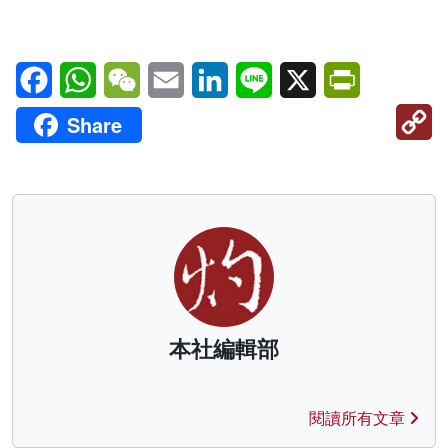
Facebook
WhatsApp
WeChat
Email
LinkedIn
Line
X
PrintFriendl
C
Share
Li
本社編輯部
閱讀所有文章