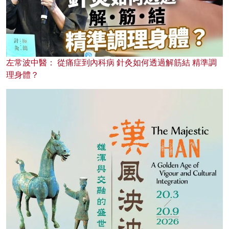
左常波中醫： 從痛症到內科病 針灸如何透過解筋結 精準調
理身體？