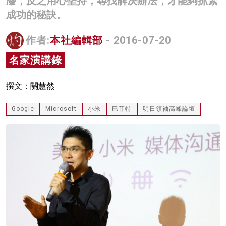
廢，反之用心堅持，尋找解決辦法，才能夠抓緊
成功的秘訣。
名家榜
灼見活動
作者:
本社編輯部
- 2016-07-20
關於我們
名家演講錄
撰文：關慧然
Google
Microsoft
小米
巴菲特
明日領袖高峰論壇