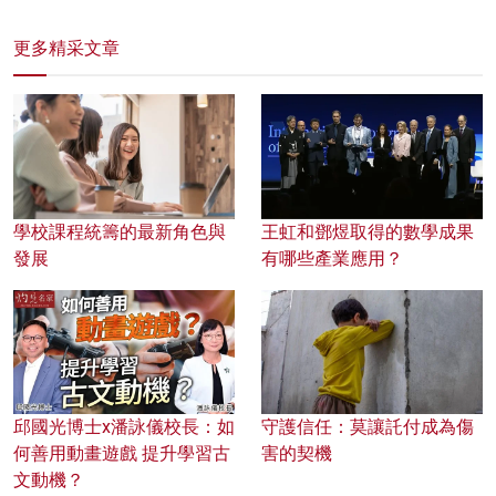
更多精采文章
學校課程統籌的最新角色與
王虹和鄧煜取得的數學成果
發展
有哪些產業應用？
邱國光博士x潘詠儀校長：如
守護信任：莫讓託付成為傷
何善用動畫遊戲 提升學習古
害的契機
文動機？