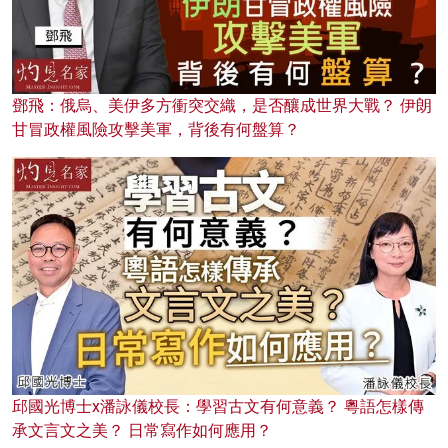
鄧飛：俄烏、美伊多方衝突交織，是否釀成世界大戰？ 伊朗
甘冒政權風險攻擊美軍，背後有何盤算？
邱國光博士x潘詠儀校長：學習古文有何意義？ 粵語怎樣傳
承文言文之美？ 日常寫作如何應用？