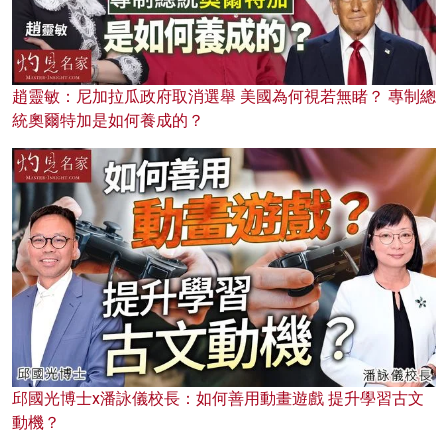
趙靈敏：尼加拉瓜政府取消選舉 美國為何視若無睹？ 專制總
統奧爾特加是如何養成的？
邱國光博士x潘詠儀校長：如何善用動畫遊戲 提升學習古文
動機？