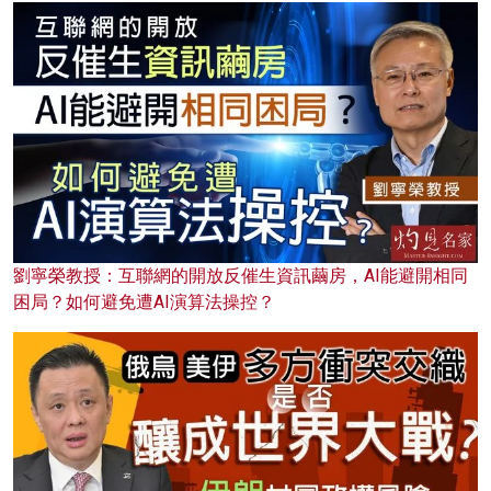
劉寧榮教授：互聯網的開放反催生資訊繭房，AI能避開相同
困局？如何避免遭AI演算法操控？