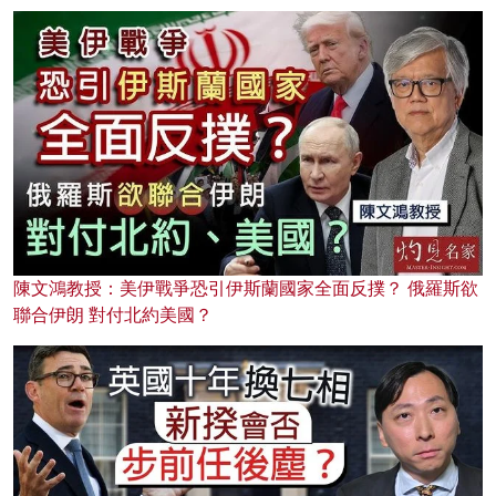
陳文鴻教授：美伊戰爭恐引伊斯蘭國家全面反撲？ 俄羅斯欲
聯合伊朗 對付北約美國？