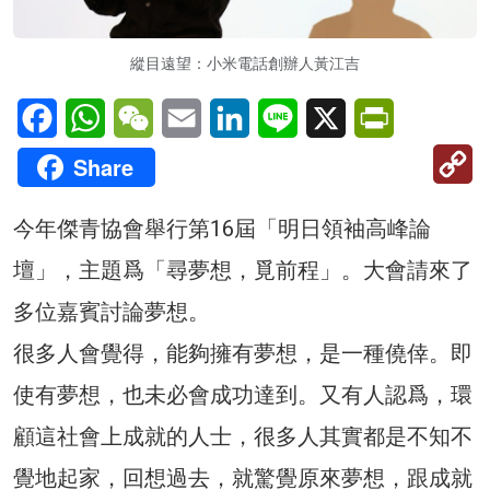
縱目遠望：小米電話創辦人黃江吉
Facebook
WhatsApp
WeChat
Email
LinkedIn
Line
X
PrintFriendl
C
Share
Li
今年傑青協會舉行第16屆「明日領袖高峰論
壇」，主題爲「尋夢想，覓前程」。大會請來了
多位嘉賓討論夢想。
很多人會覺得，能夠擁有夢想，是一種僥倖。即
使有夢想，也未必會成功達到。又有人認爲，環
顧這社會上成就的人士，很多人其實都是不知不
覺地起家，回想過去，就驚覺原來夢想，跟成就