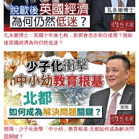
孔永樂博士：英國十年換七相，新揆會否步前任後塵？脫歐
後英國經濟為何仍然低迷？
鄧飛：少子化衝擊「中小幼」教育根基 北都如何成為解決問
題關鍵？