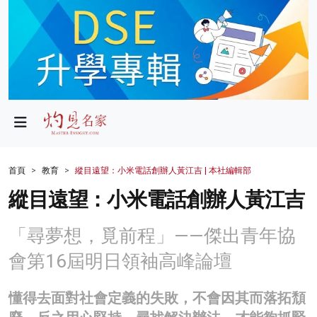
政局
教育
文化
財經
首頁
教育
縱目遠望：小米電話創辦人黃江吉 | 本社編輯部
生活
縱目遠望：小米電話創辦人黃江吉
健康
「尋夢想，覓前程」——傑出青年協
商業
會第16屆明日領袖高峰論壇
科技
懂得去面對社會定義的失敗，不會因其而落拓頹
影片