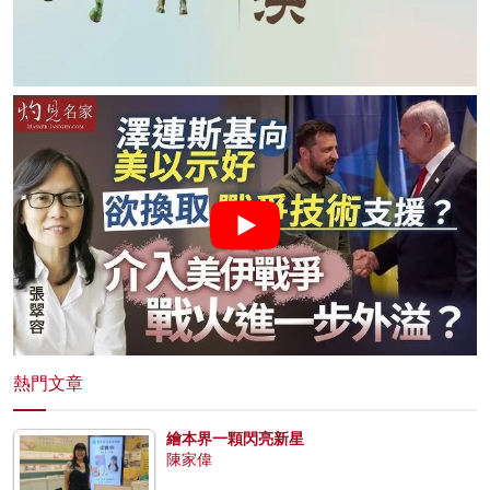
熱門文章
繪本界一顆閃亮新星
陳家偉