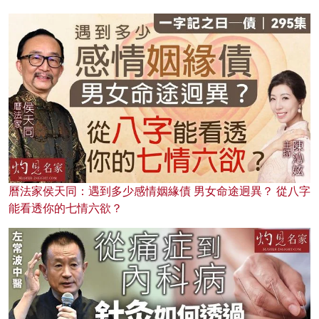
曆法家侯天同：遇到多少感情姻緣債 男女命途迥異？ 從八字
能看透你的七情六欲？