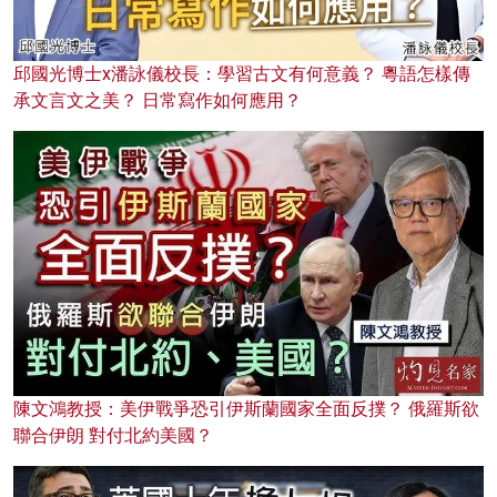
邱國光博士x潘詠儀校長：學習古文有何意義？ 粵語怎樣傳
承文言文之美？ 日常寫作如何應用？
陳文鴻教授：美伊戰爭恐引伊斯蘭國家全面反撲？ 俄羅斯欲
聯合伊朗 對付北約美國？