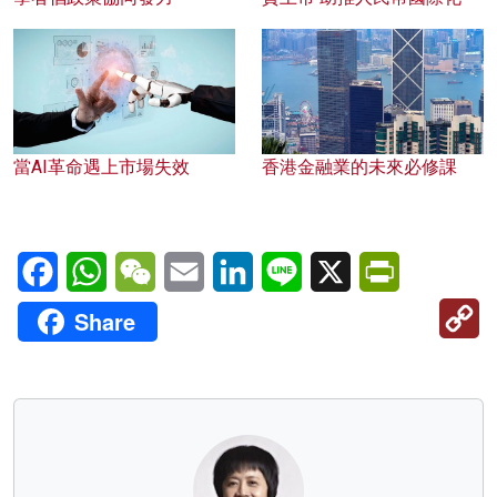
當AI革命遇上市場失效
香港金融業的未來必修課
Facebook
WhatsApp
WeChat
Email
LinkedIn
Line
X
PrintFriendl
C
Share
Li