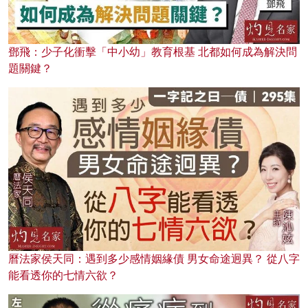
鄧飛：少子化衝擊「中小幼」教育根基 北都如何成為解決問
題關鍵？
曆法家侯天同：遇到多少感情姻緣債 男女命途迥異？ 從八字
能看透你的七情六欲？