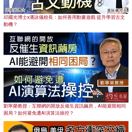
邱國光博士x潘詠儀校長：如何善用動畫遊戲 提升學習古文
動機？
劉寧榮教授：互聯網的開放反催生資訊繭房，AI能避開相同
困局？如何避免遭AI演算法操控？