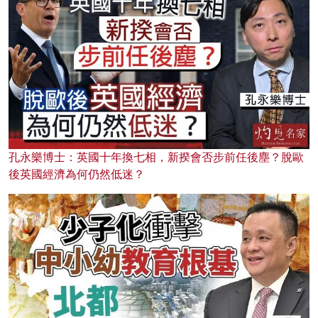
孔永樂博士：英國十年換七相，新揆會否步前任後塵？脫歐
後英國經濟為何仍然低迷？