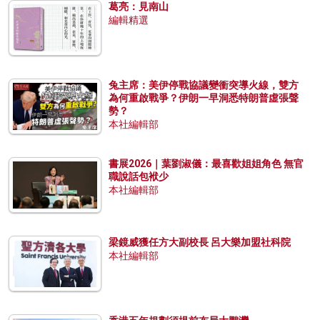
葛亮：見南山
編輯精選
兔主席：美伊停戰協議變衝突導火線，雙方
為何重啟戰爭？伊朗一早洞悉特朗普虛張聲
勢？
本社編輯部
書展2026｜葉劉淑儀：最喜歡姐姐角色 無官
職說話包袱少
本社編輯部
梁鏡威獲任方大副校長 呂大樂加盟社科院
本社編輯部