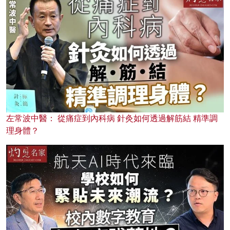
左常波中醫： 從痛症到內科病 針灸如何透過解筋結 精準調
理身體？