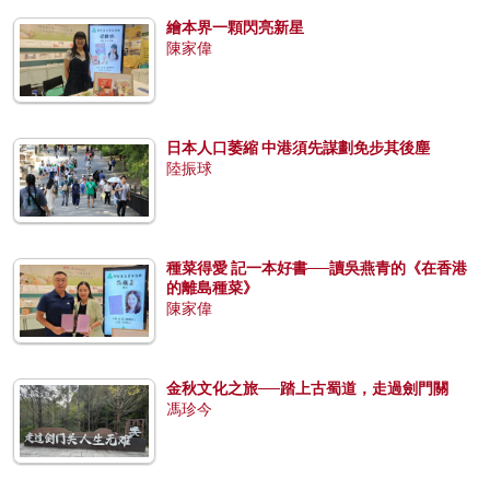
繪本界一顆閃亮新星
陳家偉
日本人口萎縮 中港須先謀劃免步其後塵
陸振球
種菜得愛 記一本好書──讀吳燕青的《在香港
的離島種菜》
陳家偉
金秋文化之旅──踏上古蜀道，走過劍門關
馮珍今