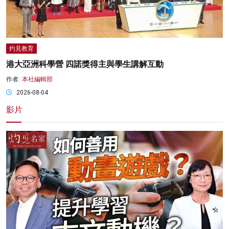
灼見教育
港大亞洲科學營 四諾獎得主與學生講解互動
作者:
本社編輯部
2026-08-04
影片