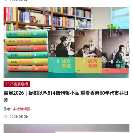
2026書展巡禮
書展2026｜從劉以鬯814篇刊報小品 重看香港60年代市井日
常
作者:
本社編輯部
2026-08-06