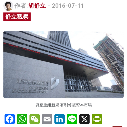
作者:
胡舒立
- 2016-07-11
名家榜
舒立觀察
灼見活動
關於我們
資產重組新規 有利修復資本市場
Facebook
WhatsApp
WeChat
Email
LinkedIn
Line
X
PrintFriendl