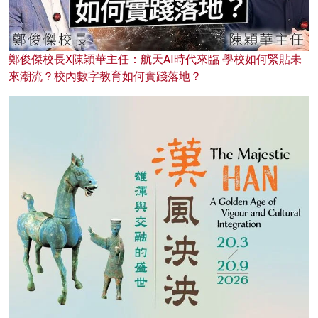
鄭俊傑校長X陳穎華主任：航天AI時代來臨 學校如何緊貼未
來潮流？校內數字教育如何實踐落地？