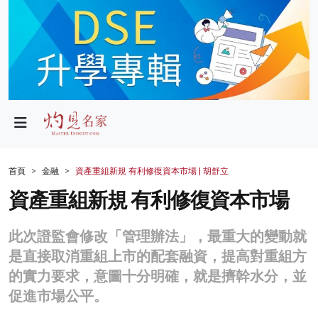
政局
教育
文化
財經
首頁
金融
資產重組新規 有利修復資本市場 | 胡舒立
生活
資產重組新規 有利修復資本市場
健康
此次證監會修改「管理辦法」，最重大的變動就
商業
是直接取消重組上市的配套融資，提高對重組方
的實力要求，意圖十分明確，就是擠幹水分，並
科技
促進市場公平。
影片