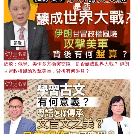
鄧飛：俄烏、美伊多方衝突交織，是否釀成世界大戰？ 伊朗
甘冒政權風險攻擊美軍，背後有何盤算？