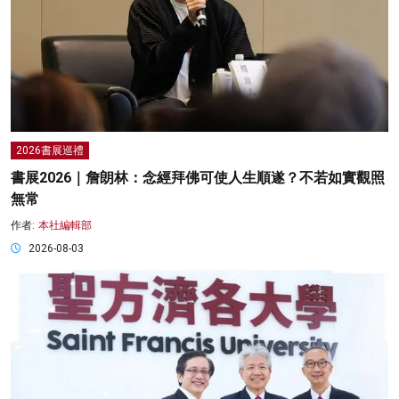
2026書展巡禮
書展2026｜詹朗林：念經拜佛可使人生順遂？不若如實觀照
無常
作者:
本社編輯部
2026-08-03