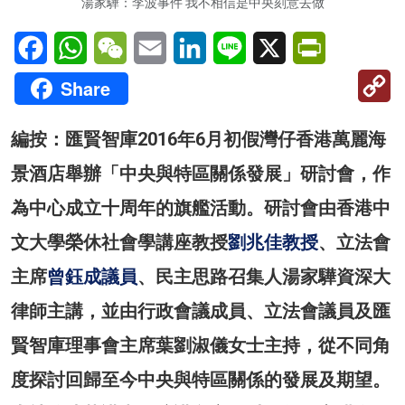
湯家驊：李波事件 我不相信是中央刻意去做
Facebook
WhatsApp
WeChat
Email
LinkedIn
Line
X
PrintFriendl
C
Share
Li
編按：匯賢智庫2016年6月初假灣仔香港萬麗海
景酒店舉辦「中央與特區關係發展」研討會，作
為中心成立十周年的旗艦活動。研討會由香港中
文大學榮休社會學講座教授
劉兆佳教授
、立法會
主席
曾鈺成議員
、民主思路召集人湯家驊資深大
律師主講，並由行政會議成員、立法會議員及匯
賢智庫理事會主席葉劉淑儀女士主持，從不同角
度探討回歸至今中央與特區關係的發展及期望。