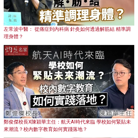
左常波中醫： 從痛症到內科病 針灸如何透過解筋結 精準調
理身體？
鄭俊傑校長X陳穎華主任：航天AI時代來臨 學校如何緊貼未
來潮流？校內數字教育如何實踐落地？