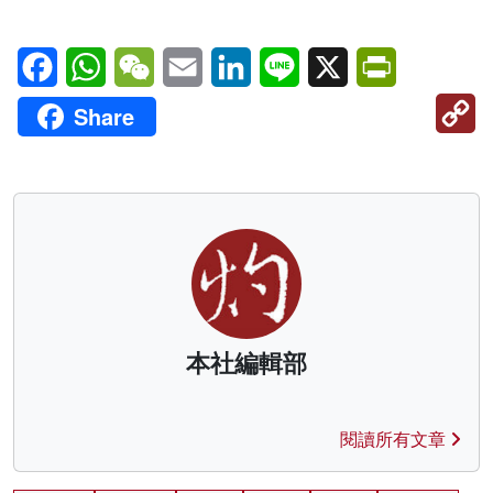
Facebook
WhatsApp
WeChat
Email
LinkedIn
Line
X
PrintFriendl
C
Share
Li
本社編輯部
閱讀所有文章