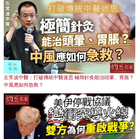
左常波中醫：打破傳統中醫迷思 極簡針灸能治頭暈、胃脹？
中風應如何急救？