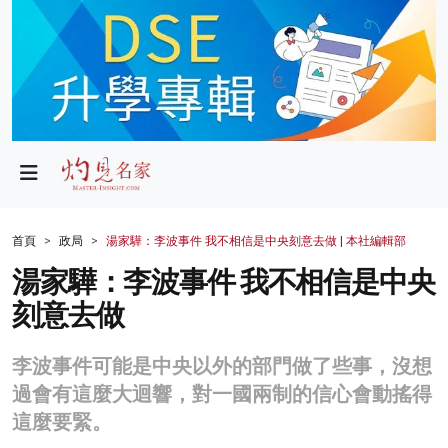
政局
教育
文化
財經
首頁
政局
湯家驊：李波事件 我不相信是中央刻意去做 | 本社編輯部
生活
湯家驊：李波事件 我不相信是中央
刻意去做
健康
商業
李波事件可能是中央以外的部門做了些事，沒想
過會有這麼大迴響，對一國兩制的信心會動搖得
科技
這麼要緊。
影片