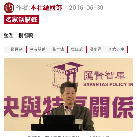
作者:
本社編輯部
- 2016-06-30
名家榜
名家演講錄
灼見活動
關於我們
整理：楊禮鵬
一國兩制
中港關係
基本法
曾鈺成
湯家驊
李波事件