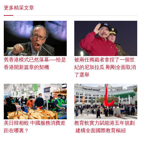
更多精采文章
舊香港模式已然落幕──恰是
被兩任獨裁者拿捏了一個世
香港開新篇章的契機
紀的尼加拉瓜 剛剛全面取消
了選舉
美日韓相較 中國服務消費差
教育軟實力賦能港五年規劃
距在哪裏？
建構全面國際教育樞紐