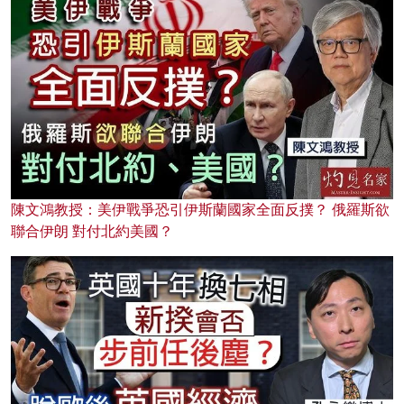
陳文鴻教授：美伊戰爭恐引伊斯蘭國家全面反撲？ 俄羅斯欲
聯合伊朗 對付北約美國？