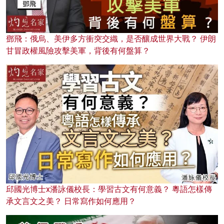
鄧飛：俄烏、美伊多方衝突交織，是否釀成世界大戰？ 伊朗
甘冒政權風險攻擊美軍，背後有何盤算？
邱國光博士x潘詠儀校長：學習古文有何意義？ 粵語怎樣傳
承文言文之美？ 日常寫作如何應用？