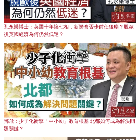
孔永樂博士：英國十年換七相，新揆會否步前任後塵？脫歐
後英國經濟為何仍然低迷？
鄧飛：少子化衝擊「中小幼」教育根基 北都如何成為解決問
題關鍵？