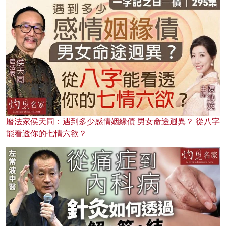
曆法家侯天同：遇到多少感情姻緣債 男女命途迥異？ 從八字
能看透你的七情六欲？