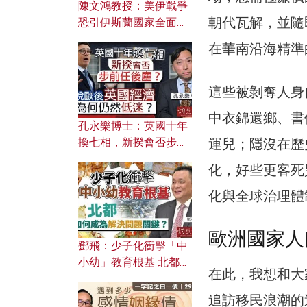
陳文鴻教授：美伊戰爭
朝代瓦解，並隨
恐引伊斯蘭國家全面反
撲？ 俄羅斯欲聯合伊朗
在華南沿海精準
對付北約美國？
這些被剝奪人身
中衣錦還鄉、書
孔永樂博士：英國十年
運兒；隱沒在歷
換七相，新揆會否步前
任後塵？脫歐後英國經
化，好些更客死
濟為何仍然低迷？
化與全球治理體
歐洲國家人
鄧飛：少子化衝擊「中
小幼」教育根基 北都如
在此，我想和大
何成為解決問題關鍵？
追訪移民浪潮的