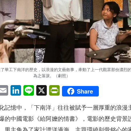
述了華工下南洋的歷史，以浪漫的文藝敘事，牽動了上一代觀眾那份濃烈
為之落淚。（劇照）
pp
eChat
Email
LinkedIn
Line
X
PrintFriendly
Share
化記憶中，「下南洋」往往被賦予一層厚重的浪漫
爆的中國電影《給阿嬤的情書》，電影的歷史背景
，男主角為了家計漂洋過海，主題環繞刻骨銘心的