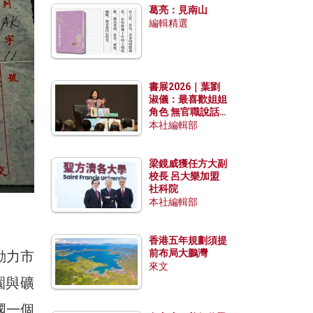
葛亮：見南山
編輯精選
書展2026｜葉劉
淑儀：最喜歡姐姐
角色 無官職說話
包袱少
本社編輯部
梁鏡威獲任方大副
校長 呂大樂加盟
社科院
本社編輯部
。
香港五年規劃須提
前布局大鵬灣
動力市
來文
園與礦
國一個