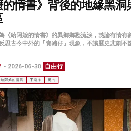
嬤的情書》背後的地緣黑洞
區
為《給阿嬤的情書》的異鄉鄉愁流淚，熱論有情有
反思古今中外的「賣豬仔」現象，不讓歷史悲劇不
容
- 2026-06-30
自由行
給阿嫲的情書
下南洋
橋批