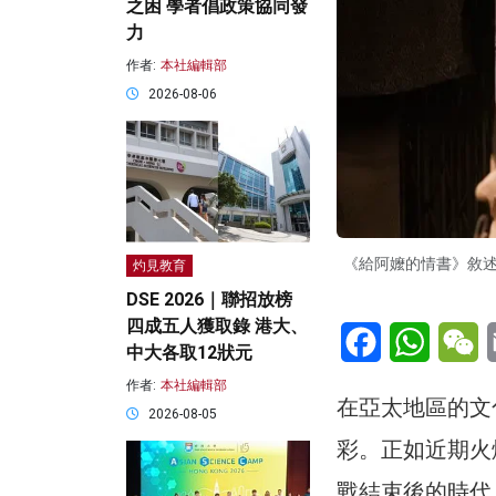
之困 學者倡政策協同發
力
作者:
本社編輯部
2026-08-06
《給阿嬤的情書》敘
灼見教育
DSE 2026｜聯招放榜
四成五人獲取錄 港大、
Facebook
WhatsA
W
中大各取12狀元
作者:
本社編輯部
在亞太地區的文
2026-08-05
彩。正如近期火
戰結束後的時代