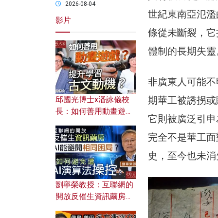
2026-08-04
世紀東南亞氾濫
影片
條從未斷裂，它
體制的長期失靈
非廣東人可能不
期華工被誘拐或
邱國光博士x潘詠儀校
長：如何善用動畫遊戲
它則被廣泛引申
提升學習古文動機？
完全不是華工面
史，至今也未消
劉寧榮教授：互聯網的
開放反催生資訊繭房，
AI能避開相同困局？如