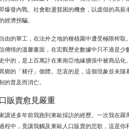
即爆發內戰、社會動盪貧困的機會，以虛假的高薪
的經濟拐騙。
自由的華工，在法外之地的種植園中遭受極限榨取
信傳情的溫馨畫面，在宏觀歷史數據中只不過是少
史中的，是上百萬計在東南亞地緣擴張中被商品化
異鄉的「豬仔」個體。悲哀的是，這個現象並未隨
制的普及而消亡。
口販賣愈見嚴重
家講述多年前我跑到東歐採訪的經歷。一次我在羅
過程中，竟讓我觸及東歐人口販賣的悲歌，這是你