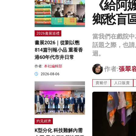
《給阿
鄉愁盲
2026書展巡禮
當我們在戲院中
書展2026｜從劉以鬯
話題之際，也請
814篇刊報小品 重看香
迴。
港60年代市井日常
作者:
本社編輯部
作者:
張翠
2026-08-06
賣豬仔
人口販賣
灼見經濟
K型分化 科技難解內需