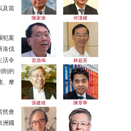
以及當
陳家偉
何漢權
團犯案
斯洛伐
生活令
雷鼎鳴
林超英
剝削的
蘭、摩
。
張建雄
陳章華
當然會
歐洲國