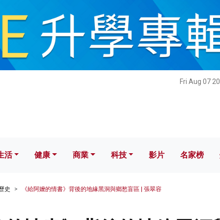
健康
商業
科技
影片
名家榜
Fri Aug 07 2
生活
健康
商業
科技
影片
名家榜
歷史
《給阿嬤的情書》背後的地緣黑洞與鄉愁盲區 | 張翠容