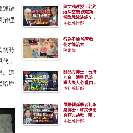
陳文鴻教授：北約
販運鏈
縱深空襲 俄羅斯
瀕臨戰敗邊緣？中
國治理
國零部件能左右戰
本社編輯部
局走向？
行為不檢 培育教
化才能治本
民初時
陳家偉
現代，
思。這
關品方博士：台灣
九合一選舉 民進
黑暗歷
黨大失人心 藍白
合作有望拿下七成
本社編輯部
以上縣市？
國際關係學者孔永
樂博士：將美伊衝
突類比越戰，兩者
有何異同？中國崛
本社編輯部
起能否為全球格局
發揮穩定效用？