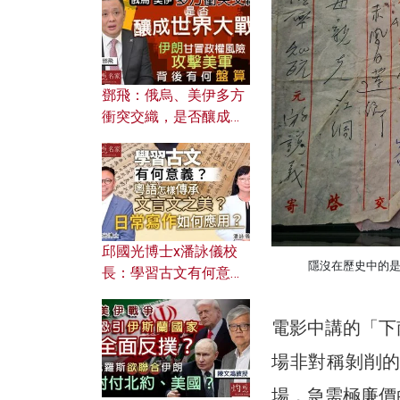
何避免遭AI演算法操
控？
鄧飛：俄烏、美伊多方
衝突交織，是否釀成世
界大戰？ 伊朗甘冒政權
風險攻擊美軍，背後有
何盤算？
邱國光博士x潘詠儀校
隱沒在歷史中的
長：學習古文有何意
義？ 粵語怎樣傳承文言
文之美？ 日常寫作如何
電影中講的「下
應用？
場非對稱剝削
場，急需極廉價