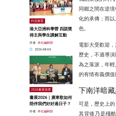
同鄉之間在逆境
化的承傳；而以
灼見教育
色。
港大亞洲科學營 四諾獎
得主與學生講解互動
作者:
本社編輯部
電影大受歡迎，
2026-08-04
歷史，不過導演
為之落淚，年輕
的有情有義價值
下南洋暗藏
2026書展巡禮
書展2026｜廣東歌如何
可是，歷史上的
陪伴我們好好過日子？
作者:
本社編輯部
其背後乃是殘酷