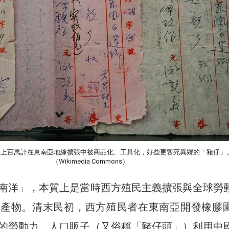
是上百萬計在東南亞地緣擴張中被商品化、工具化，好些更客死異鄉的「豬仔」
（Wikimedia Commons）
南洋」，本質上是當時西方殖民主義擴張與全球勞
的產物。清末民初，西方殖民者在東南亞開發橡膠
的勞動力。人口販子（又俗稱「豬仔頭」）利用中