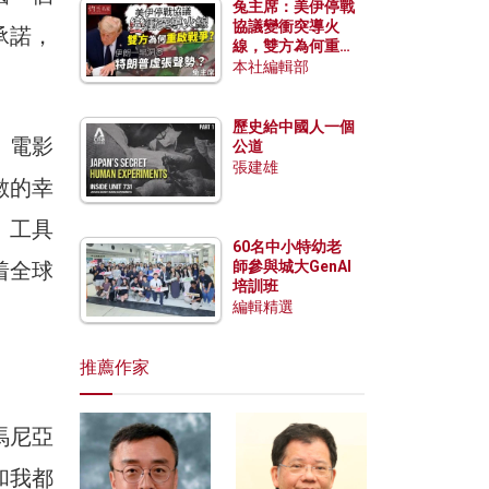
兔主席：美伊停戰
協議變衝突導火
承諾，
線，雙方為何重啟
戰爭？伊朗一早洞
本社編輯部
悉特朗普虛張聲
勢？
歷史給中國人一個
。電影
公道
張建雄
數的幸
、工具
60名中小特幼老
着全球
師參與城大GenAI
培訓班
編輯精選
推薦作家
馬尼亞
和我都