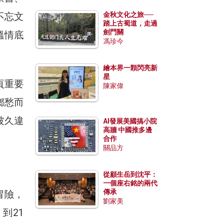
不忘文
金秋文化之旅──
踏上古蜀道，走過
劍門關
溫情底
馮珍今
繪本界一顆閃亮新
星
頁重要
陳家偉
鄉愁而
被久違
AI發展美國搞小院
高牆 中國推多邊
合作
關品方
從顧生岳到沈平：
一個座右銘的兩代
傳承
冒險，
劉家美
到21