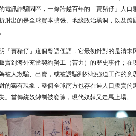
的電訊詐騙園區，一條跨越百年的「賣豬仔」人口
折射出的是全球資本擴張、地緣政治黑洞，以及跨
。
明「賣豬仔」這個粵語俚語，它最初針對的是清末
販賣到海外充當契約勞工（苦力）的歷史事件；在
為被人欺騙、出賣，或被誘騙到外地強迫工作的意
對的獨有現象，整個全球南方也存在過人口販賣的
失。當傳統奴隸制被廢除，現代奴隸又走馬上場。