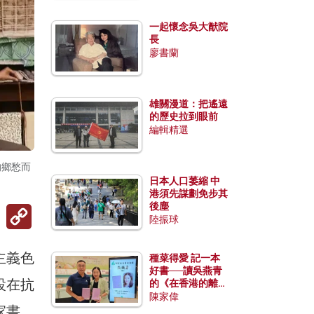
一起懷念吳大猷院
長
廖書蘭
雄關漫道：把遙遠
的歷史拉到眼前
編輯精選
的鄉愁而
日本人口萎縮 中
港須先謀劃免步其
後塵
Copy
Link
陸振球
主義色
種菜得愛 記一本
好書──讀吳燕青
設在抗
的《在香港的離島
種菜》
陳家偉
家書、