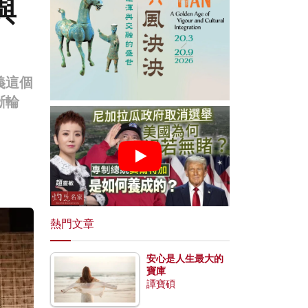
與
義這個
斷輪
熱門文章
安心是人生最大的
寶庫
譚寶碩