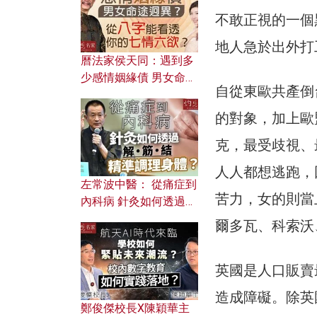
不敢正視的一個
地人急於出外打
曆法家侯天同：遇到多
少感情姻緣債 男女命途
自從東歐共產倒
迥異？ 從八字能看透你
的七情六欲？
的對象，加上歐
克，最受歧視、
人人都想逃跑，
左常波中醫： 從痛症到
苦力，女的則當
內科病 針灸如何透過解
筋結 精準調理身體？
爾多瓦、科索沃
英國是人口販賣
造成障礙。除英
鄭俊傑校長X陳穎華主