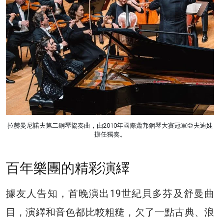
拉赫曼尼諾夫第二鋼琴協奏曲，由2010年國際蕭邦鋼琴大賽冠軍亞夫迪娃
擔任獨奏。
百年樂團的精彩演繹
據友人告知，首晚演出19世紀貝多芬及舒曼曲
目，演繹和音色都比較粗糙，欠了一點古典、浪