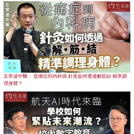
左常波中醫： 從痛症到內科病 針灸如何透過解筋結 精準調
理身體？