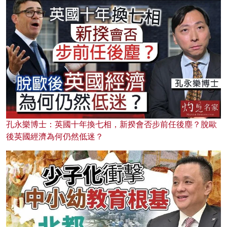
孔永樂博士：英國十年換七相，新揆會否步前任後塵？脫歐
後英國經濟為何仍然低迷？