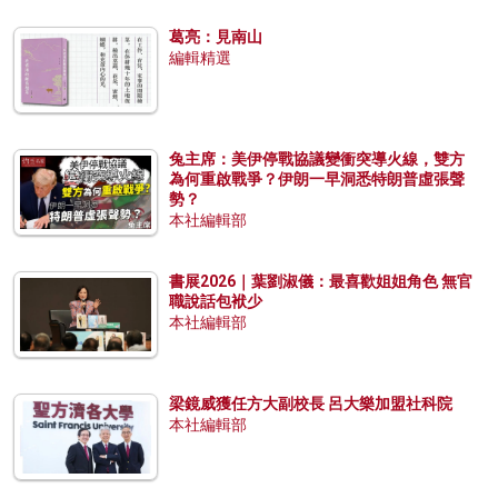
葛亮：見南山
編輯精選
兔主席：美伊停戰協議變衝突導火線，雙方
為何重啟戰爭？伊朗一早洞悉特朗普虛張聲
勢？
本社編輯部
書展2026｜葉劉淑儀：最喜歡姐姐角色 無官
職說話包袱少
本社編輯部
梁鏡威獲任方大副校長 呂大樂加盟社科院
本社編輯部