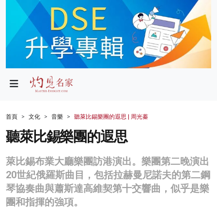
政局
教育
文化
財經
首頁
文化
音樂
聽萊比錫樂團的遐思 | 周光蓁
生活
聽萊比錫樂團的遐思
健康
萊比錫布業大廳樂團訪港演出。樂團第二晚演出
商業
20世紀俄羅斯曲目，包括拉赫曼尼諾夫的第二鋼
琴協奏曲與蕭斯達高維契第十交響曲，似乎是樂
科技
團和指揮的強項。
影片