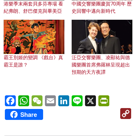
港樂季末兩套貝多芬專場 看
中國交響樂團慶賀70周年 歷
紀弗朗、舒巴傑克與畢美亞
史回響中邁向新時代
霸王別姬的變調 《戲台》真
泛亞交響樂團、凌顯祐與德
霸王是誰？
國樂團首席弗羅林呈現超出
預期的天方夜譚
Facebook
WhatsApp
WeChat
Email
LinkedIn
Line
X
PrintFriendl
C
Share
Li