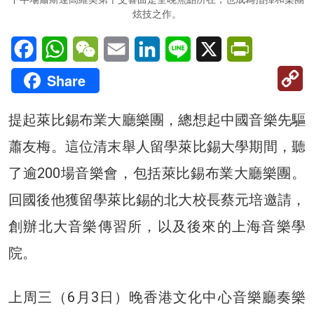
炫技之作。
Facebook
WhatsApp
WeChat
Email
LinkedIn
Line
X
PrintFriendl
C
Share
Li
提起萊比錫布業大廳樂團，總想起中國音樂先驅
蕭友梅。這位清末舉人留學萊比錫大學期間，聽
了逾200場音樂會，包括萊比錫布業大廳樂團。
回國後他獲留學萊比錫的北大校長蔡元培邀請，
創辦北大音樂傳習所，以及後來的上海音樂學
院。
上周三（6月3日）晚香港文化中心音樂廳奏樂