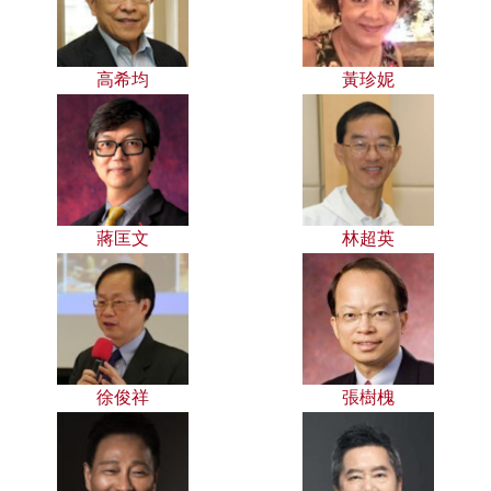
高希均
黃珍妮
蔣匡文
林超英
徐俊祥
張樹槐