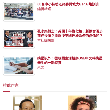
60名中小特幼老師參與城大GenAI培訓班
編輯精選
孔永樂博士：英國十年換七相，新揆會否步
前任後塵？脫歐後英國經濟為何仍然低迷？
本社編輯部
摘星以外：從校園生活觀察DSE中文科摘星
學生的一點特質
來文
推薦作家