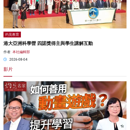
灼見教育
港大亞洲科學營 四諾獎得主與學生講解互動
作者:
本社編輯部
2026-08-04
影片