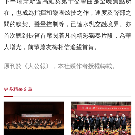
下半場蕭斯達高維契第十交響曲是全晚焦點所
在，也成為指揮和樂團炫技之作，速度及聲部之
間的默契、聲量控制等，已達水乳交融境界。亦
首次聽到長笛首席閔若凡的精彩獨奏片段，為華
人增光，前輩蕭友梅相信遙望首肯。
原刊於《大公報》，本社獲作者授權轉載。
更多精采文章