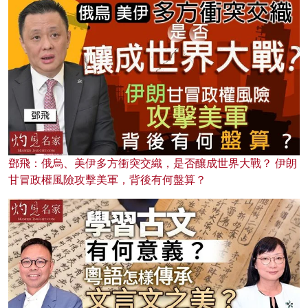
鄧飛：俄烏、美伊多方衝突交織，是否釀成世界大戰？ 伊朗
甘冒政權風險攻擊美軍，背後有何盤算？