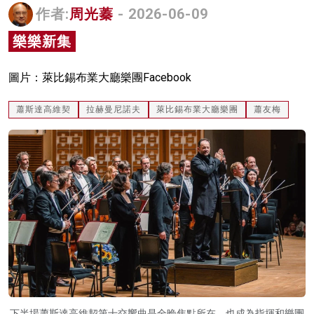
作者:
周光蓁
- 2026-06-09
名家榜
樂樂新集
灼見活動
關於我們
圖片：萊比錫布業大廳樂團Facebook
蕭斯達高維契
拉赫曼尼諾夫
萊比錫布業大廳樂團
蕭友梅
下半場蕭斯達高維契第十交響曲是全晚焦點所在，也成為指揮和樂團