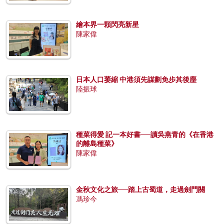
繪本界一顆閃亮新星
陳家偉
日本人口萎縮 中港須先謀劃免步其後塵
陸振球
種菜得愛 記一本好書──讀吳燕青的《在香港
的離島種菜》
陳家偉
金秋文化之旅──踏上古蜀道，走過劍門關
馮珍今