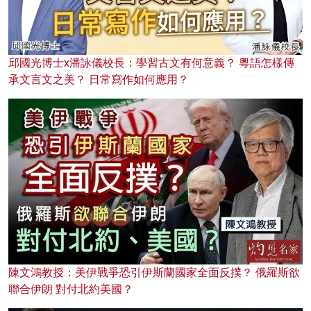
邱國光博士x潘詠儀校長：學習古文有何意義？ 粵語怎樣傳
承文言文之美？ 日常寫作如何應用？
陳文鴻教授：美伊戰爭恐引伊斯蘭國家全面反撲？ 俄羅斯欲
聯合伊朗 對付北約美國？