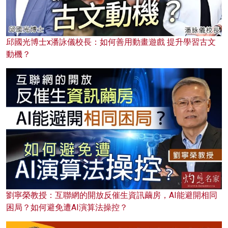
邱國光博士x潘詠儀校長：如何善用動畫遊戲 提升學習古文
動機？
劉寧榮教授：互聯網的開放反催生資訊繭房，AI能避開相同
困局？如何避免遭AI演算法操控？