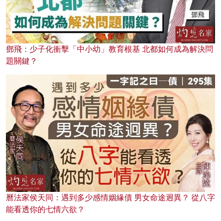
鄧飛：少子化衝擊「中小幼」教育根基 北都如何成為解決問
題關鍵？
曆法家侯天同：遇到多少感情姻緣債 男女命途迥異？ 從八字
能看透你的七情六欲？