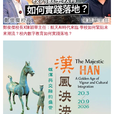
鄭俊傑校長X陳穎華主任：航天AI時代來臨 學校如何緊貼未
來潮流？校內數字教育如何實踐落地？