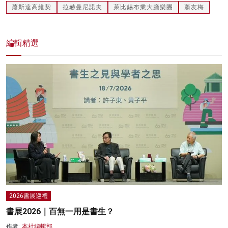
蕭斯達高維契
拉赫曼尼諾夫
萊比錫布業大廳樂團
蕭友梅
編輯精選
2026書展巡禮
書展2026｜百無一用是書生？
作者:
本社編輯部