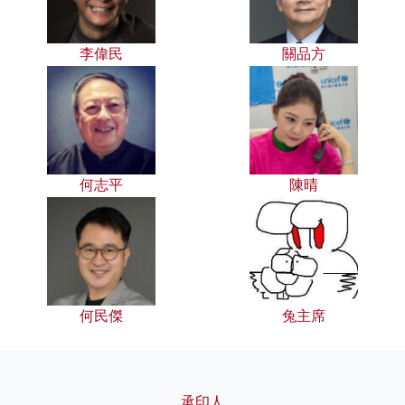
李偉民
關品方
何志平
陳晴
何民傑
兔主席
承印人