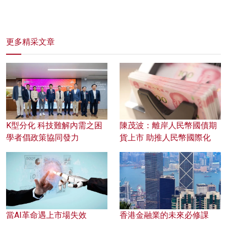
更多精采文章
K型分化 科技難解內需之困
陳茂波：離岸人民幣國債期
學者倡政策協同發力
貨上市 助推人民幣國際化
當AI革命遇上市場失效
香港金融業的未來必修課