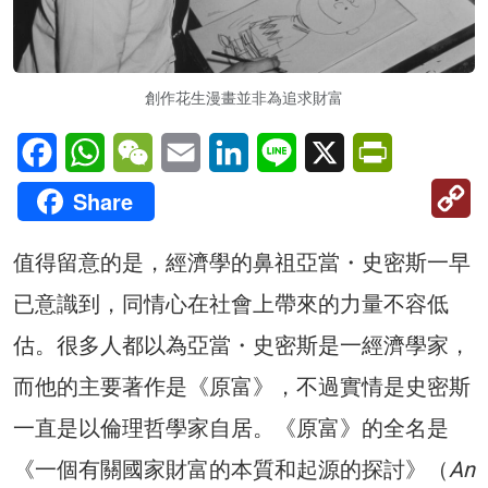
創作花生漫畫並非為追求財富
Facebook
WhatsApp
WeChat
Email
LinkedIn
Line
X
PrintFriendl
C
Share
Li
值得留意的是，經濟學的鼻祖亞當・史密斯一早
已意識到，同情心在社會上帶來的力量不容低
估。很多人都以為亞當・史密斯是一經濟學家，
而他的主要著作是《原富》，不過實情是史密斯
一直是以倫理哲學家自居。《原富》的全名是
《一個有關國家財富的本質和起源的探討》（
An