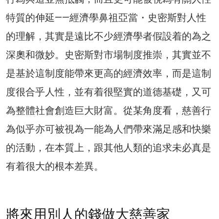
特質的伸延——經濟學鼻祖亞當・史密斯對人性
的理解，其實是遠比不少經濟學者假設着的為之
深奧和微妙。史密斯對市場制度推崇，其實並不
是基於這制度能帶來更高的經濟效率，而是這制
度很合乎人性，並有着很堅實的道德基礎，又可
為整體社會創造巨大財富。從某角度看，慈善行
為似乎亦可被視為一能為人們帶來滿足感和快樂
的活動，在本質上，跟其他人類的追求未必真是
有着很大的根本差異。
將來用別人的錢做大慈善家