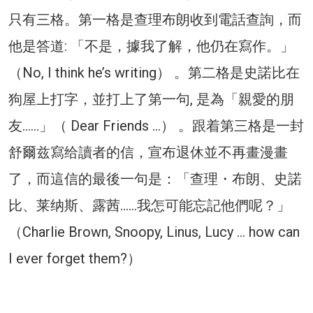
只有三格。第一格是查理布朗收到電話查詢，而
他是答道: 「不是，據我了解，他仍在寫作。」
（No, I think he’s writing） 。第二格是史諾比在
狗屋上打字，並打上了第一句, 是為「親愛的朋
友……」（ Dear Friends …） 。跟着第三格是一封
舒爾兹寫给讀者的信，宣布退休並不再畫漫畫
了，而這信的最後一句是：「查理・布朗、史諾
比、莱纳斯、露茜……我怎可能忘記他們呢？」
（Charlie Brown, Snoopy, Linus, Lucy … how can
I ever forget them?）