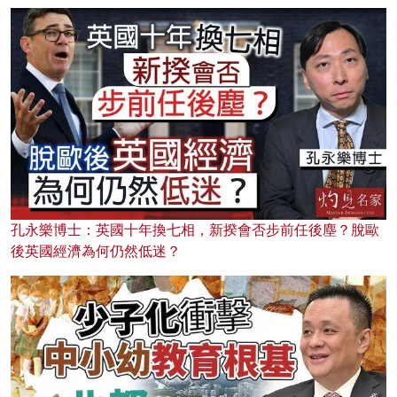
孔永樂博士：英國十年換七相，新揆會否步前任後塵？脫歐
後英國經濟為何仍然低迷？