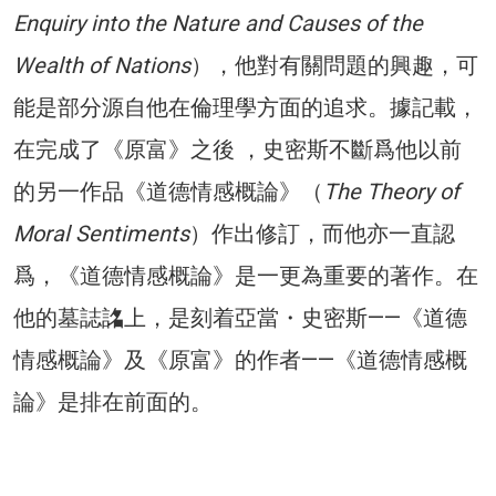
Enquiry into the Nature and Causes of the
Wealth of Nations
），他對有關問題的興趣，可
能是部分源自他在倫理學方面的追求。據記載，
在完成了《原富》之後 ，史密斯不斷爲他以前
的另一作品《道德情感概論》（
The Theory of
Moral Sentiments
）作出修訂，而他亦一直認
爲，《道德情感概論》是一更為重要的著作。在
他的墓誌詺上，是刻着亞當・史密斯——《道德
情感概論》及《原富》的作者——《道德情感概
論》是排在前面的。