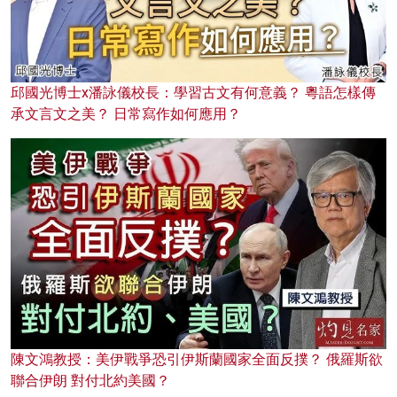
邱國光博士x潘詠儀校長：學習古文有何意義？ 粵語怎樣傳
承文言文之美？ 日常寫作如何應用？
陳文鴻教授：美伊戰爭恐引伊斯蘭國家全面反撲？ 俄羅斯欲
聯合伊朗 對付北約美國？