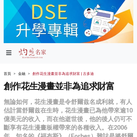
政局
教育
文化
財經
首頁
金融
創作花生漫畫並非為追求財富 | 古多迪
生活
創作花生漫畫並非為追求財富
健康
無論如何，花生漫畫是令舒爾兹名成利就，有人
商業
估計當舒爾兹在生時，花生漫畫已為他帶來逾10
億美元的收入，而在他逝世後，他的後人仍可不
科技
斷享有花生漫畫板權帶來的各種收入。在2006
影片
年，知名的《福布斯》（Forbes）雜誌是將舒爾