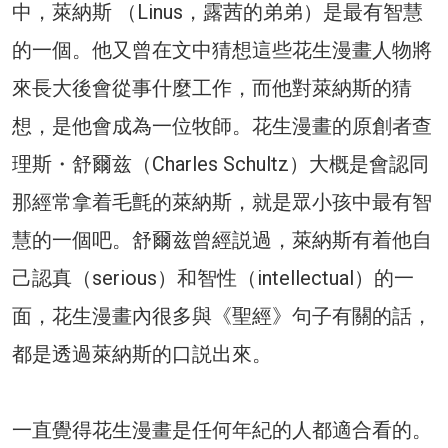
中，萊納斯 （Linus，露茜的弟弟）是最有智慧
的一個。他又曾在文中猜想這些花生漫畫人物將
來長大後會從事什麼工作，而他對萊納斯的猜
想，是他會成為一位牧師。花生漫畫的原創者查
理斯・舒爾兹（Charles Schultz）大概是會認同
那經常拿着毛氈的萊納斯，就是眾小孩中最有智
慧的一個吧。舒爾兹曾經説過，萊納斯有着他自
己認真（serious）和智性（intellectual）的一
面，花生漫畫內很多與《聖經》句子有關的話，
都是透過萊納斯的口説出來。
一直覺得花生漫畫是任何年紀的人都適合看的。