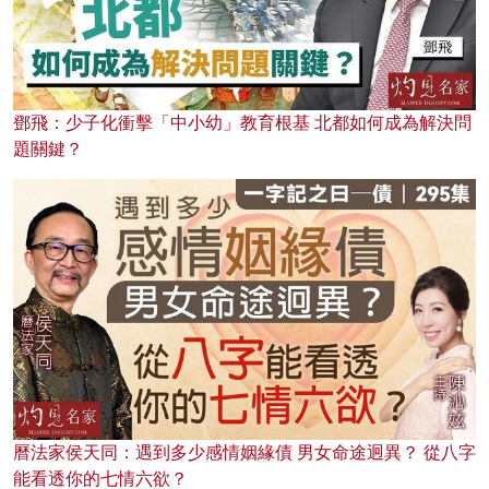
鄧飛：少子化衝擊「中小幼」教育根基 北都如何成為解決問
題關鍵？
曆法家侯天同：遇到多少感情姻緣債 男女命途迥異？ 從八字
能看透你的七情六欲？