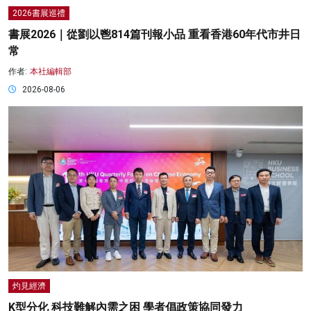
2026書展巡禮
書展2026｜從劉以鬯814篇刊報小品 重看香港60年代市井日
常
作者:
本社編輯部
2026-08-06
灼見經濟
K型分化 科技難解內需之困 學者倡政策協同發力