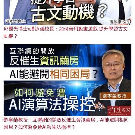
邱國光博士x潘詠儀校長：如何善用動畫遊戲 提升學習古文
動機？
劉寧榮教授：互聯網的開放反催生資訊繭房，AI能避開相同
困局？如何避免遭AI演算法操控？