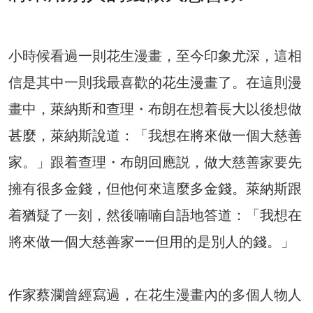
小時候看過一則花生漫畫，至今印象尤深，這相
信是其中一則我最喜歡的花生漫畫了。在這則漫
畫中，萊納斯和查理・布朗在想着長大以後想做
甚麼，萊納斯說道：「我想在將來做一個大慈善
家。」跟着查理・布朗回應説，做大慈善家要先
擁有很多金錢，但他何來這麼多金錢。萊納斯跟
着猶疑了一刻，然後喃喃自語地答道：「我想在
將來做一個大慈善家——但用的是別人的錢。」
作家蔡瀾曾經寫過，在花生漫畫內的多個人物人