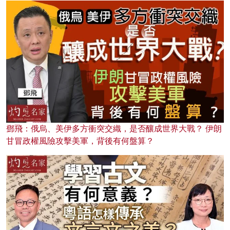
鄧飛：俄烏、美伊多方衝突交織，是否釀成世界大戰？ 伊朗
甘冒政權風險攻擊美軍，背後有何盤算？