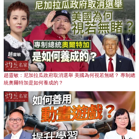
趙靈敏：尼加拉瓜政府取消選舉 美國為何視若無睹？ 專制總
統奧爾特加是如何養成的？