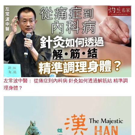
左常波中醫： 從痛症到內科病 針灸如何透過解筋結 精準調
理身體？