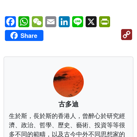
Facebook
WhatsApp
WeChat
Email
LinkedIn
Line
X
PrintFriendl
C
Share
Li
古多迪
生於斯，長於斯的香港人，曾醉心於研究經
濟、政治、哲學、歷史、藝術、投資等等很
多不同的範疇，以及古今中外不同思想家的