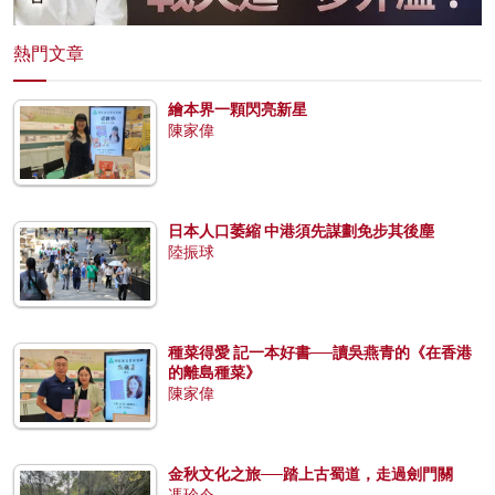
熱門文章
繪本界一顆閃亮新星
陳家偉
日本人口萎縮 中港須先謀劃免步其後塵
陸振球
種菜得愛 記一本好書──讀吳燕青的《在香港
的離島種菜》
陳家偉
金秋文化之旅──踏上古蜀道，走過劍門關