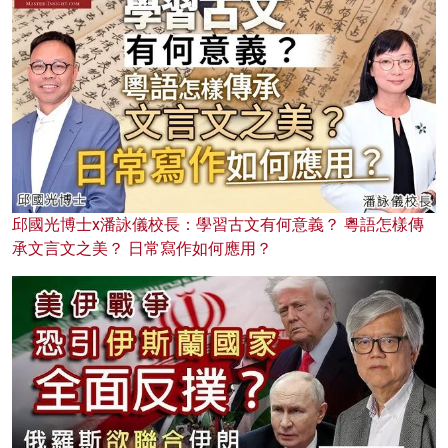
邱國光博士x潘詠儀校長：學習古文有何意義？ 粵語怎樣傳
承文言文之美？ 日常寫作如何應用？