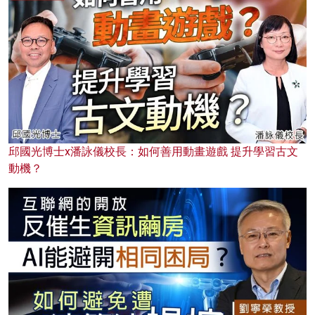
邱國光博士x潘詠儀校長：如何善用動畫遊戲 提升學習古文
動機？