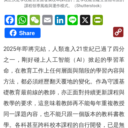
課程領導風格與運作模式。（Shutterstock）
Facebook
WhatsApp
WeChat
Email
LinkedIn
Line
X
PrintFriendl
C
Share
Li
2025年即將完結，人類進入21世紀已過了四分
之一，剛好碰上人工智能（AI）掀起的學習革
命，在教育工作上任何層面與階段的學習內容與
方法，都必須經歷翻天覆地的變化。作為守護基
礎教育最前線的教師，亦正面對持續更新課程與
教學的要求，這意味着教師再不能每年重複教授
同一課題內容，也不能只跟一個版本的教科書教
學。各科甚至跨科校本課程的自行開發，已是無