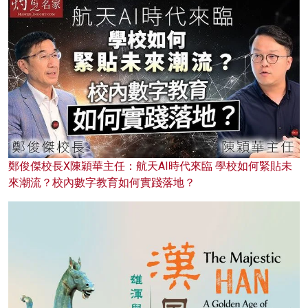
鄭俊傑校長X陳穎華主任：航天AI時代來臨 學校如何緊貼未
來潮流？校內數字教育如何實踐落地？