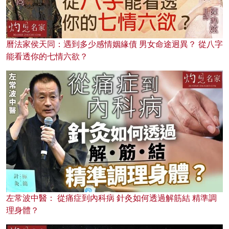
曆法家侯天同：遇到多少感情姻緣債 男女命途迥異？ 從八字
能看透你的七情六欲？
左常波中醫： 從痛症到內科病 針灸如何透過解筋結 精準調
理身體？