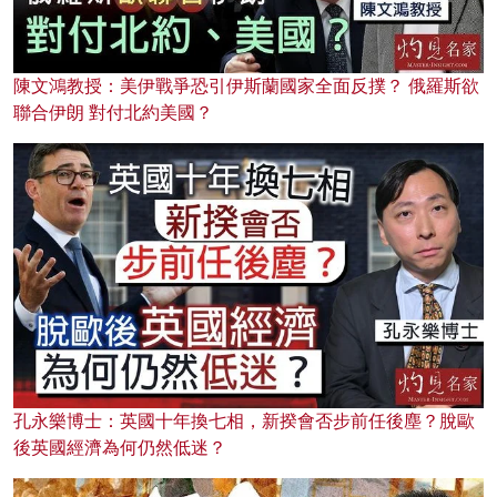
陳文鴻教授：美伊戰爭恐引伊斯蘭國家全面反撲？ 俄羅斯欲
聯合伊朗 對付北約美國？
孔永樂博士：英國十年換七相，新揆會否步前任後塵？脫歐
後英國經濟為何仍然低迷？