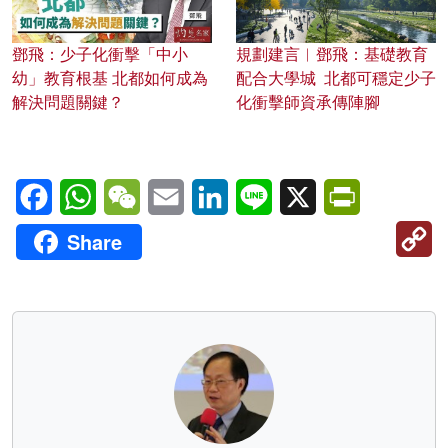
鄧飛：少子化衝擊「中小
規劃建言︱鄧飛：基礎教育
幼」教育根基 北都如何成為
配合大學城 北都可穩定少子
解決問題關鍵？
化衝擊師資承傳陣腳
Facebook
WhatsApp
WeChat
Email
LinkedIn
Line
X
PrintFriendl
C
Share
Li