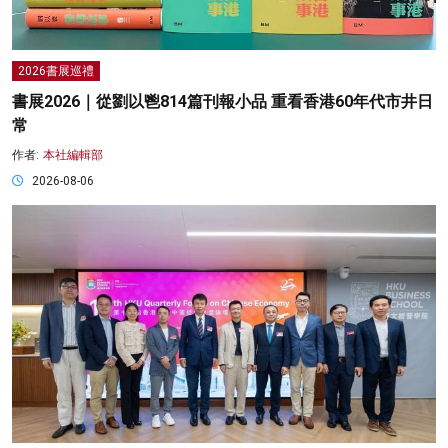
2026書展巡禮
書展2026｜從劉以鬯814篇刊報小品 重看香港60年代市井日
常
作者:
本社編輯部
2026-08-06