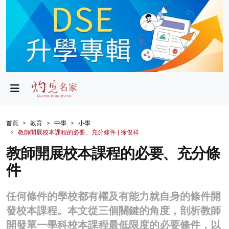
政局
教育
文化
財經
首頁
教育
中學
小學
教師開展校本課程的必要、充分條件 | 徐俊祥
生活
教師開展校本課程的必要、充分條
健康
件
商業
任何條件的學校都有權及有能力就自身的條件開
科技
發校本課程。本文從三個關鍵的角度，剖析教師
影片
開發單一學科校本課程最低限度的必要條件，以