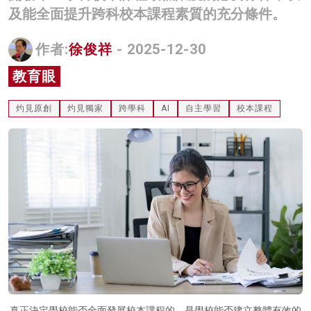
及能全面提升跨科校本課程素質的充分條件。
名家榜
灼見活動
作者:
徐俊祥
- 2025-12-30
教育眼
關於我們
灼見原創
灼見獨家
跨學科
AI
自主學習
校本課程
真正決定學校能否全面發展校本課程的，是學校能否建立整體有效的