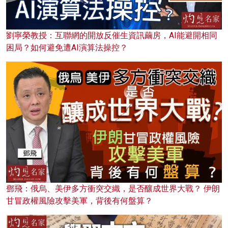
劉寧榮教授：互聯網的開放反催生資訊繭房，AI能避開相同
困局？如何避免遭AI演算法操控？
鄧飛：俄烏、美伊多方衝突交織，是否釀成世界大戰？ 伊朗
甘冒政權風險攻擊美軍，背後有何盤算？