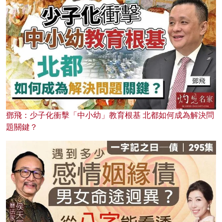
鄧飛：少子化衝擊「中小幼」教育根基 北都如何成為解決問
題關鍵？