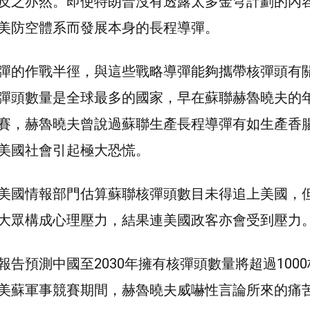
反之亦然。即使特朗普沒有透露太多金穹計劃的內
美防空體系而發展本身的長程導彈。
彈的作戰半徑，與這些戰略導彈能夠攜帶核彈頭有
彈頭數量是全球最多的國家，早在蘇聯赫魯曉夫的
賽，赫魯曉夫曾說過蘇聯生產長程導彈有如生產香
美國社會引起極大恐慌。
美國情報部門估算蘇聯核彈頭數目未得追上美國，
大眾構成心理壓力，結果連美國政客亦會受到壓力
告預測中國至2030年擁有核彈頭數量將超過100
美蘇軍事競賽期間，赫魯曉夫威嚇性言論所來的痛