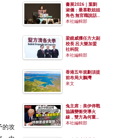
書展2026｜葉劉
淑儀：最喜歡姐姐
角色 無官職說話
包袱少
本社編輯部
梁鏡威獲任方大副
校長 呂大樂加盟
社科院
本社編輯部
香港五年規劃須提
前布局大鵬灣
來文
兔主席：美伊停戰
協議變衝突導火
線，雙方為何重啟
戰爭？伊朗一早洞
本社編輯部
矛的攻
悉特朗普虛張聲
勢？