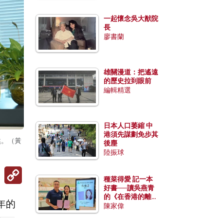
一起懷念吳大猷院
長
廖書蘭
雄關漫道：把遙遠
的歷史拉到眼前
編輯精選
日本人口萎縮 中
港須先謀劃免步其
然。（黃
後塵
陸振球
Copy
Link
種菜得愛 記一本
好書──讀吳燕青
的《在香港的離島
年的
種菜》
陳家偉