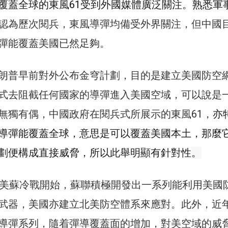
覆蓋全球的東風61受到外國媒體廣泛關注。
熟悉軍
認為歷次閱兵，東風導彈均備受外界關注，但中國
彈能覆蓋美國已然足夠。
朗普早前對外公布金穹計劃，目的是建立美國防空
式去阻截任何國家的導彈進入美國空域，可以說是
無獨有偶，中國政府在閱兵式所展示的東風61，
亦
導彈能覆蓋全球，意思是可以覆蓋美國本土，那麼
劃便構成直接威脅，所以此舉明顯有針對性
。
代美蘇冷戰開始，蘇聯積極開發出一系列能利用美國
武器，美國亦建立北美防空體系來應對。此外，近
導彈系列，隨着彈導覆蓋面的增加，對美空域的威