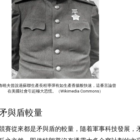
魯曉夫曾說過蘇聯生產長程導彈有如生產香腸般快速，這番言論曾
在美國社會引起極大恐慌。（Wikimedia Commons）
矛與盾較量
競賽從來都是矛與盾的較量，隨着軍事科技發展，