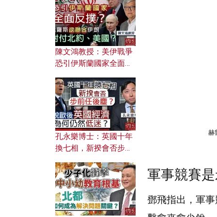
文之美？ 日常寫作如何
應用？
陳文鴻教授：美伊戰爭
恐引伊斯蘭國家全面反
撲？ 俄羅斯欲聯合伊朗
對付北約美國？
赫
孔永樂博士：英國十年
換七相，新揆會否步前
任後塵？脫歐後英國經
軍事競
賽是
濟為何仍然低迷？
鄧飛指出，軍事