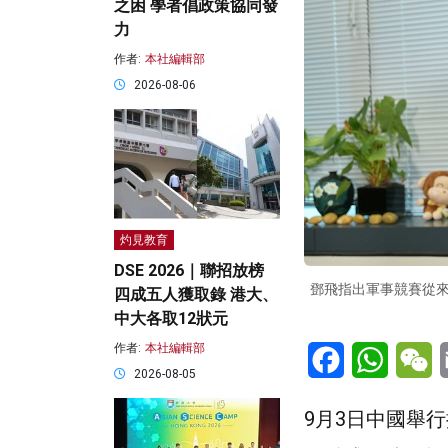
之困 學者倡政策協同發
力
作者:
本社編輯部
2026-08-06
灼見教育
DSE 2026｜聯招放榜
鄧飛指出軍事競賽從
四成五人獲取錄 港大、
中大各取12狀元
Facebook
WhatsA
W
作者:
本社編輯部
2026-08-05
9月3日中國舉