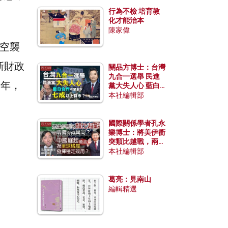
行為不檢 培育教
化才能治本
陳家偉
空襲
新財政
關品方博士：台灣
九合一選舉 民進
十年，
黨大失人心 藍白
合作有望拿下七成
本社編輯部
以上縣市？
國際關係學者孔永
樂博士：將美伊衝
突類比越戰，兩者
有何異同？中國崛
本社編輯部
起能否為全球格局
發揮穩定效用？
葛亮：見南山
編輯精選