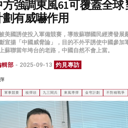
方強調東風61可覆蓋全球 
計劃有威嚇作用
被美國誘使投入軍備競賽，導致蘇聯國民經濟發展
斷宣揚「中國威脅論」，目的不外乎誘使中國參加
上蘇聯當年垮台的老路，中國自然不會上當。
編輯部
- 2025-09-13
灼見專訪
萍
軍事競賽
核彈頭
九三閱兵
東風導彈
金穹計劃
不對稱戰爭