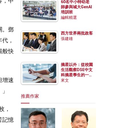
容，中
60名中小特幼老
師參與城大GenAI
培訓班
編輯精選
關。鄧
西方世界兩批政客
張建雄
年代，
腸般快
摘星以外：從校園
生活觀察DSE中文
科摘星學生的一點
但增速
特質
來文
。」
推薦作家
0枚，
苦記憶