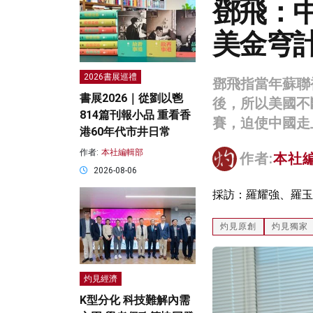
鄧飛：中
美金穹
2026書展巡禮
鄧飛指當年蘇聯
書展2026｜從劉以鬯
後，所以美國不
814篇刊報小品 重看香
賽，迫使中國走
港60年代市井日常
作者:
本社編輯部
作者:
本社
2026-08-06
採訪：羅耀強、羅玉
灼見原創
灼見獨家
灼見經濟
K型分化 科技難解內需