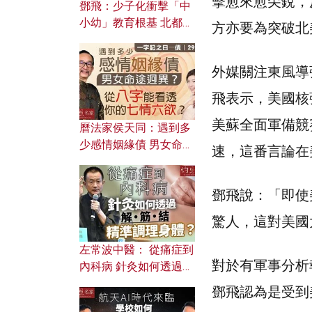
擊愈來愈尖銳，
鄧飛：少子化衝擊「中
小幼」教育根基 北都如
方亦要為突破北
何成為解決問題關鍵？
外媒關注東風導
飛表示，美國核
美蘇全面軍備競
曆法家侯天同：遇到多
少感情姻緣債 男女命途
速，這番言論在
迥異？ 從八字能看透你
的七情六欲？
鄧飛說：「即使
驚人，這對美國
左常波中醫： 從痛症到
對於有軍事分析報
內科病 針灸如何透過解
筋結 精準調理身體？
鄧飛認為是受到