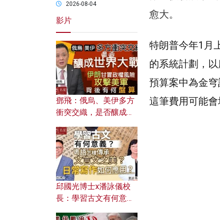
2026-08-04
愈大。
影片
特朗普今年1月
的系統計劃，以
預算案中為金穹
這筆費用可能會
鄧飛：俄烏、美伊多方
衝突交織，是否釀成世
界大戰？ 伊朗甘冒政權
風險攻擊美軍，背後有
何盤算？
邱國光博士x潘詠儀校
長：學習古文有何意
義？ 粵語怎樣傳承文言