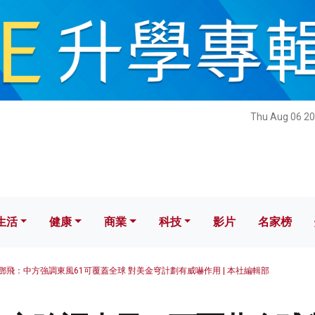
健康
商業
科技
影片
名家榜
Thu Aug 06 20
生活
健康
商業
科技
影片
名家榜
鄧飛：中方強調東風61可覆蓋全球 對美金穹計劃有威嚇作用 | 本社編輯部