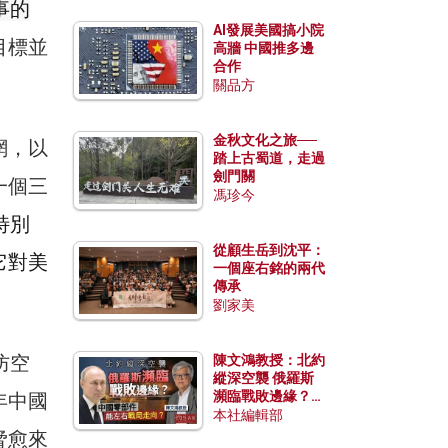
事的
AI發展美國搞小院
目標並
高牆 中國推多邊
合作
關品方
金秋文化之旅──
網，以
踏上古蜀道，走過
劍門關
一個三
馮珍今
特別
從顧生岳到沈平：
它對美
一個座右銘的兩代
傳承
劉家美
防空
陳文鴻教授：北約
縱深空襲 俄羅斯
瀕臨戰敗邊緣？中
年中國
國零部件能左右戰
本社編輯部
局走向？
脅愈來