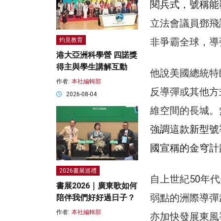
閱兵式，號稱能
立法會議員鄧飛
非爭霸全球，導
灼見教育
港大亞洲科學營 四諾獎
得主與學生講解互動
他說美國總統特
作者:
本社編輯部
反導彈或其他方
2026-08-04
維空間的長城。
強調這款新型號
國宣稱的金穹計
2026書展巡禮
自上世紀50年
書展2026｜廣東歌如何
弱點的洲際導彈
陪伴我們好好過日子？
作者:
本社編輯部
亦加快發展東風