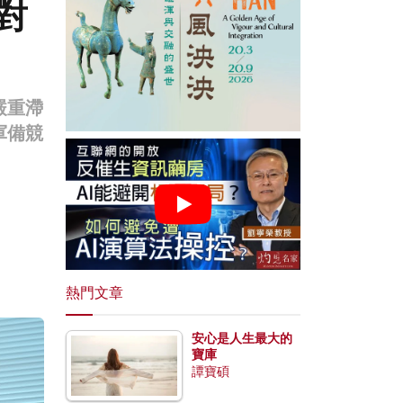
對
嚴重滯
軍備競
熱門文章
安心是人生最大的
寶庫
譚寶碩