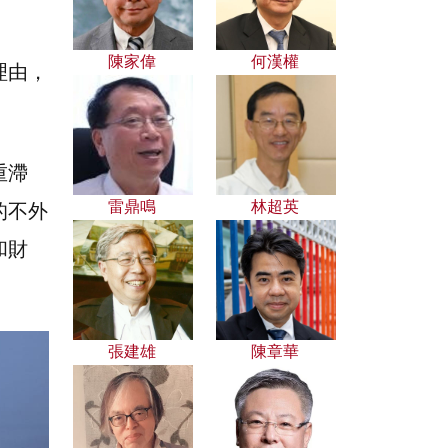
陳家偉
何漢權
理由，
重滯
雷鼎鳴
林超英
的不外
和財
張建雄
陳章華