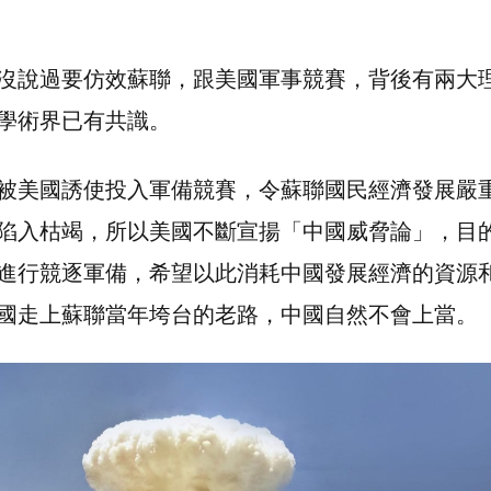
沒說過要仿效蘇聯，跟美國軍事競賽，背後有兩大
學術界已有共識。
被美國誘使投入軍備競賽，令蘇聯國民經濟發展嚴
陷入枯竭，所以美國不斷宣揚「中國威脅論」，目
進行競逐軍備，希望以此消耗中國發展經濟的資源
國走上蘇聯當年垮台的老路，中國自然不會上當。