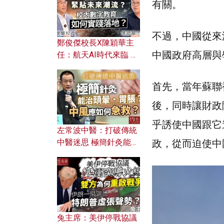
有關。
不過，中國從來
鄭俊傑校長X陳穎華主
中國政府高層與
任：航天AI時代來臨 學
校如何緊貼未來潮流？
校內數字教育如何實踐
首先，當年蘇聯
落地？
後，同時讓財政
乎誘使中國跟它
左常波中醫：打破傳統
政，從而迫使中
中醫迷思 極簡針灸能治
頭暈、胃脹？中風應如
何急救？
兔主席：美伊停戰協議