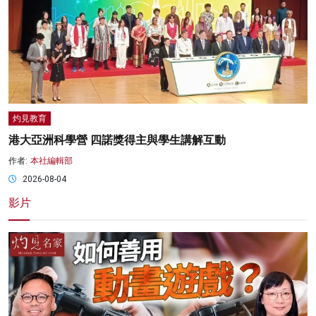
灼見教育
港大亞洲科學營 四諾獎得主與學生講解互動
作者:
本社編輯部
2026-08-04
影片