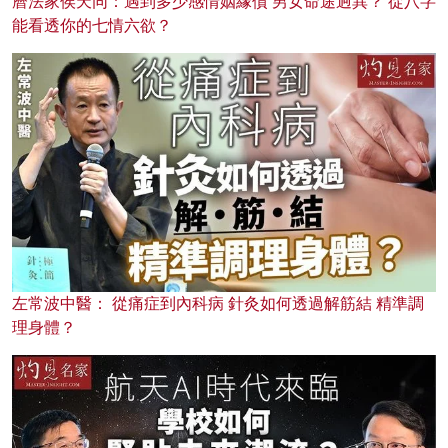
曆法家侯天同：遇到多少感情姻緣債 男女命途迥異？ 從八字
能看透你的七情六欲？
左常波中醫： 從痛症到內科病 針灸如何透過解筋結 精準調
理身體？