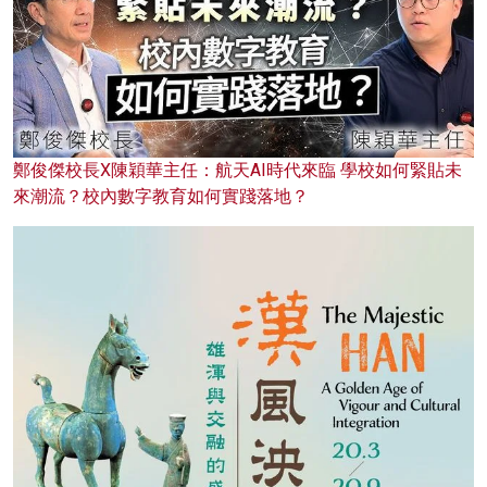
鄭俊傑校長X陳穎華主任：航天AI時代來臨 學校如何緊貼未
來潮流？校內數字教育如何實踐落地？