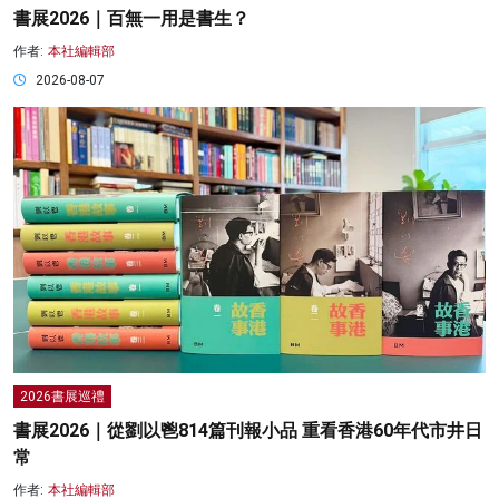
書展2026｜百無一用是書生？
作者:
本社編輯部
2026-08-07
2026書展巡禮
書展2026｜從劉以鬯814篇刊報小品 重看香港60年代市井日
常
作者:
本社編輯部