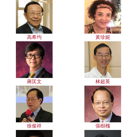
高希均
黃珍妮
蔣匡文
林超英
徐俊祥
張樹槐