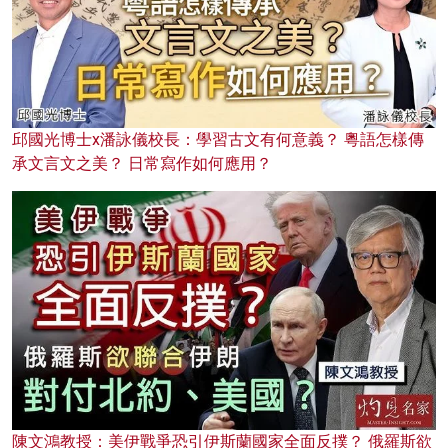
邱國光博士x潘詠儀校長：學習古文有何意義？ 粵語怎樣傳
承文言文之美？ 日常寫作如何應用？
陳文鴻教授：美伊戰爭恐引伊斯蘭國家全面反撲？ 俄羅斯欲