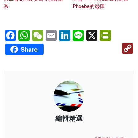
系
Phoebe的選擇
Facebook
WhatsApp
WeChat
Email
LinkedIn
Line
X
PrintFriendl
C
Share
Li
編輯精選