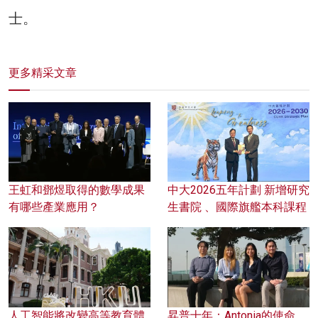
士。
更多精采文章
王虹和鄧煜取得的數學成果
中大2026五年計劃 新增研究
有哪些產業應用？
生書院 、國際旗艦本科課程
人工智能將改變高等教育體
昇普十年：Antonia的使命