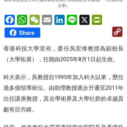
大學）
Facebook
WhatsApp
WeChat
Email
LinkedIn
Line
X
PrintFriendl
C
Share
Li
香港科技大學宣布，委任吳宏偉教授為副校長
（大學拓展），任期由2025年8月1日起生效。
科大表示，吳教授自1995年加入科大以來，歷任
過多個領導崗位。由助理教授逐步升遷至2011年
出任講座教授，其在學術界及大學社群的卓越貢
獻有目共睹。