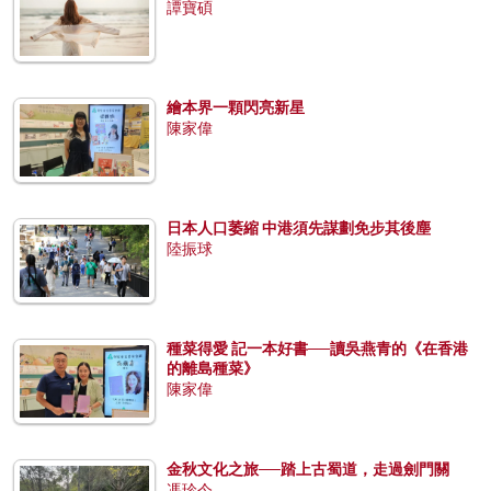
譚寶碩
繪本界一顆閃亮新星
陳家偉
日本人口萎縮 中港須先謀劃免步其後塵
陸振球
種菜得愛 記一本好書──讀吳燕青的《在香港
的離島種菜》
陳家偉
金秋文化之旅──踏上古蜀道，走過劍門關
馮珍今