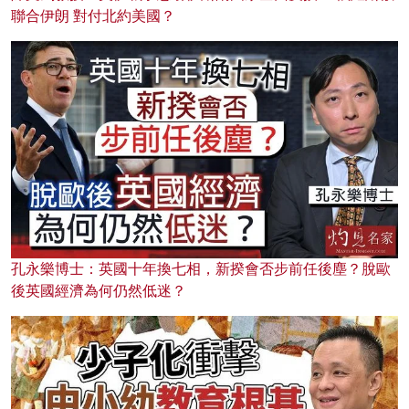
聯合伊朗 對付北約美國？
孔永樂博士：英國十年換七相，新揆會否步前任後塵？脫歐
後英國經濟為何仍然低迷？