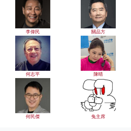
李偉民
關品方
何志平
陳晴
何民傑
兔主席