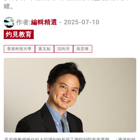
睹。
名家榜
灼見活動
作者:
編輯精選
- 2025-07-10
灼見教育
關於我們
香港科技大學
葉玉如
沈向洋
吳宏偉
吳宏偉教授曾任科大協理副校長與工學院副院長等要職。（香港科技