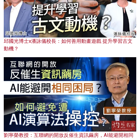
邱國光博士x潘詠儀校長：如何善用動畫遊戲 提升學習古文
動機？
劉寧榮教授：互聯網的開放反催生資訊繭房，AI能避開相同