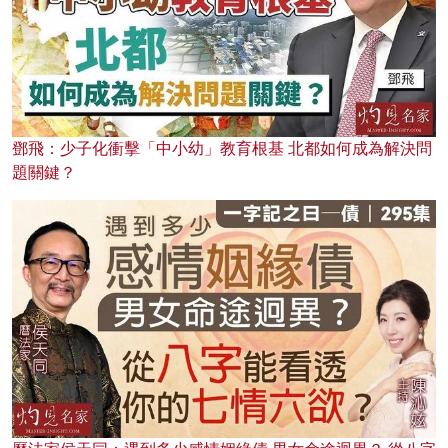
鄧飛：少子化衝擊「中小幼」教育根基 北都如何成為解決問
題關鍵？