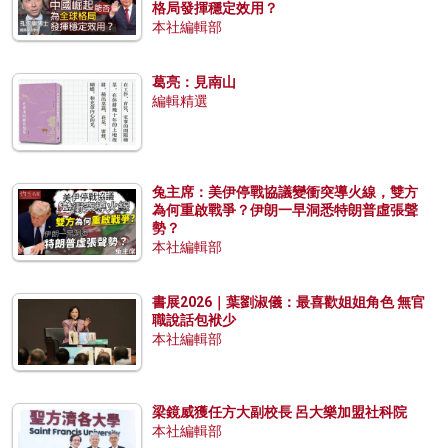
格局發揮穩定效用？
本社編輯部
葛亮：見南山
編輯精選
兔主席：美伊停戰協議變衝突導火線，雙方
為何重啟戰爭？伊朗一早洞悉特朗普虛張聲
勢？
本社編輯部
書展2026｜葉劉淑儀：最喜歡姐姐角色 無官
職說話包袱少
本社編輯部
梁鏡威獲任方大副校長 呂大樂加盟社科院
本社編輯部