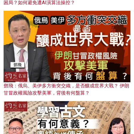
困局？如何避免遭AI演算法操控？
鄧飛：俄烏、美伊多方衝突交織，是否釀成世界大戰？ 伊朗
甘冒政權風險攻擊美軍，背後有何盤算？