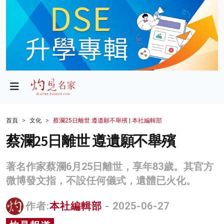
政局
教育
文化
財經
首頁
文化
蔡瀾25日離世 遵遺願不舉殯 | 本社編輯部
生活
蔡瀾25日離世 遵遺願不舉殯
健康
著名作家蔡瀾6月25日離世，享年83歲。其官方
商業
微博發文指，不設任何儀式，遺體已火化。
科技
作者:
本社編輯部
- 2025-06-27
影片