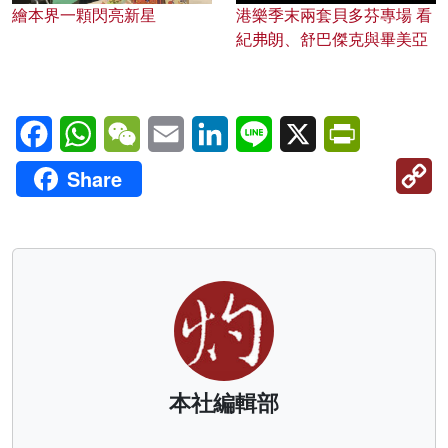
繪本界一顆閃亮新星
港樂季末兩套貝多芬專場 看
紀弗朗、舒巴傑克與畢美亞
Facebook
WhatsApp
WeChat
Email
LinkedIn
Line
X
PrintFriendl
C
Share
Li
本社編輯部