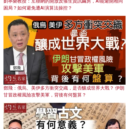
劉寧榮教授：互聯網的開放反催生資訊繭房，AI能避開相同
困局？如何避免遭AI演算法操控？
鄧飛：俄烏、美伊多方衝突交織，是否釀成世界大戰？ 伊朗
甘冒政權風險攻擊美軍，背後有何盤算？