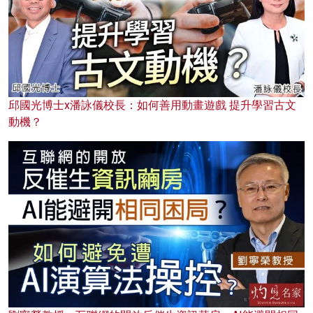
邱國光博士x潘詠儀校長：如何善用動畫遊戲 提升學習古文
動機？