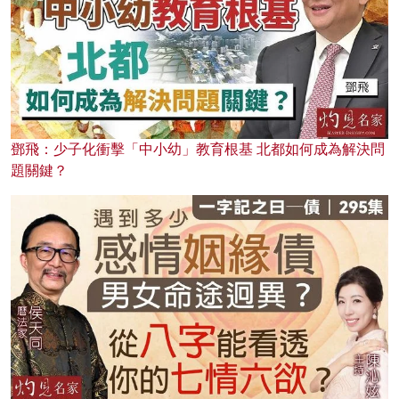
鄧飛：少子化衝擊「中小幼」教育根基 北都如何成為解決問
題關鍵？