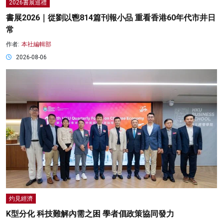
2026書展巡禮
書展2026｜從劉以鬯814篇刊報小品 重看香港60年代市井日
常
作者:
本社編輯部
2026-08-06
灼見經濟
K型分化 科技難解內需之困 學者倡政策協同發力