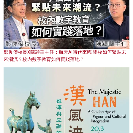
鄭俊傑校長X陳穎華主任：航天AI時代來臨 學校如何緊貼未
來潮流？校內數字教育如何實踐落地？