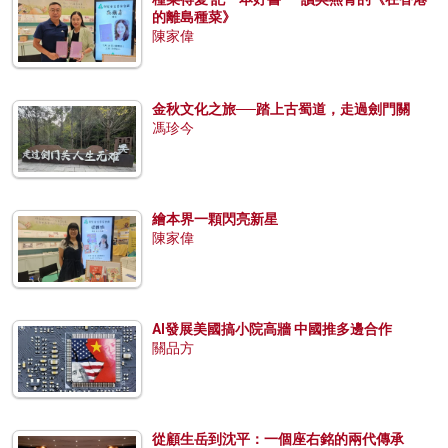
的離島種菜》
陳家偉
金秋文化之旅──踏上古蜀道，走過劍門關
馮珍今
繪本界一顆閃亮新星
陳家偉
AI發展美國搞小院高牆 中國推多邊合作
關品方
從顧生岳到沈平：一個座右銘的兩代傳承