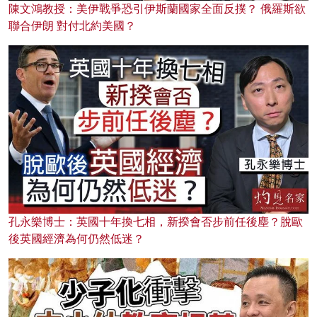
陳文鴻教授：美伊戰爭恐引伊斯蘭國家全面反撲？ 俄羅斯欲
聯合伊朗 對付北約美國？
孔永樂博士：英國十年換七相，新揆會否步前任後塵？脫歐
後英國經濟為何仍然低迷？