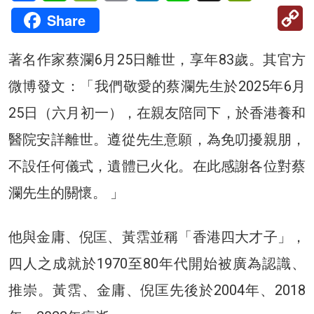
C
Share
Li
著名作家蔡瀾6月25日離世，享年83歲。其官方
微博發文：「我們敬愛的蔡瀾先生於2025年6月
25日（六月初一），在親友陪同下，於香港養和
醫院安詳離世。遵從先生意願，為免叨擾親朋，
不設任何儀式，遺體已火化。在此感謝各位對蔡
瀾先生的關懷。 ​​​」
他與金庸、倪匡、黃霑並稱「香港四大才子」，
四人之成就於1970至80年代開始被廣為認識、
推崇。黃霑、金庸、倪匡先後於2004年、2018