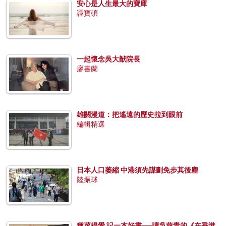
安心是人生最大的寶庫
譚寶碩
一起懷念吳大猷院長
廖書蘭
雄關漫道：把遙遠的歷史拉到眼前
編輯精選
日本人口萎縮 中港須先謀劃免步其後塵
陸振球
種菜得愛 記一本好書──讀吳燕青的《在香港