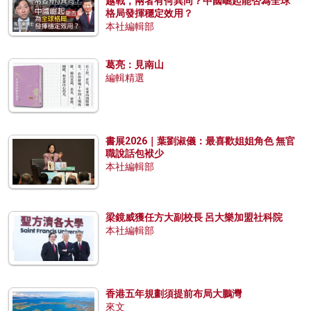
越戰，兩者有何異同？中國崛起能否為全球
格局發揮穩定效用？
本社編輯部
葛亮：見南山
編輯精選
書展2026｜葉劉淑儀：最喜歡姐姐角色 無官
職說話包袱少
本社編輯部
梁鏡威獲任方大副校長 呂大樂加盟社科院
本社編輯部
香港五年規劃須提前布局大鵬灣
來文