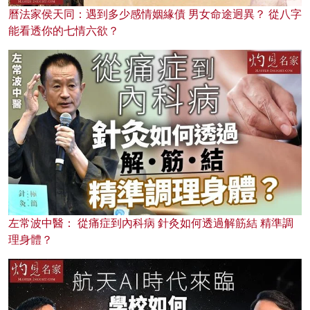
曆法家侯天同：遇到多少感情姻緣債 男女命途迥異？ 從八字
能看透你的七情六欲？
左常波中醫： 從痛症到內科病 針灸如何透過解筋結 精準調
理身體？