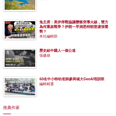
兔主席：美伊停戰協議變衝突導火線，雙方
為何重啟戰爭？伊朗一早洞悉特朗普虛張聲
勢？
本社編輯部
歷史給中國人一個公道
張建雄
60名中小特幼老師參與城大GenAI培訓班
編輯精選
推薦作家