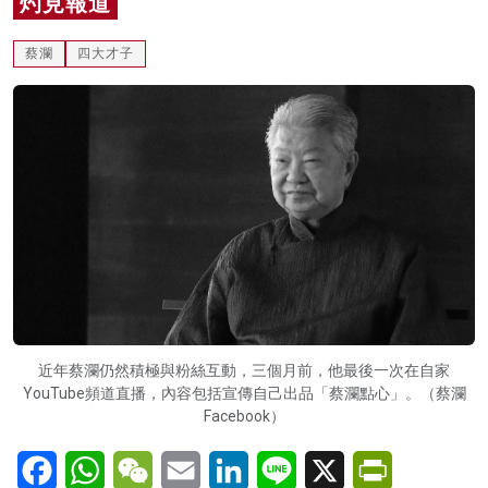
灼見報道
名家榜
蔡瀾
四大才子
灼見活動
關於我們
近年蔡瀾仍然積極與粉絲互動，三個月前，他最後一次在自家
YouTube頻道直播，內容包括宣傳自己出品「蔡瀾點心」。（蔡瀾
Facebook）
Facebook
WhatsApp
WeChat
Email
LinkedIn
Line
X
PrintFriendl