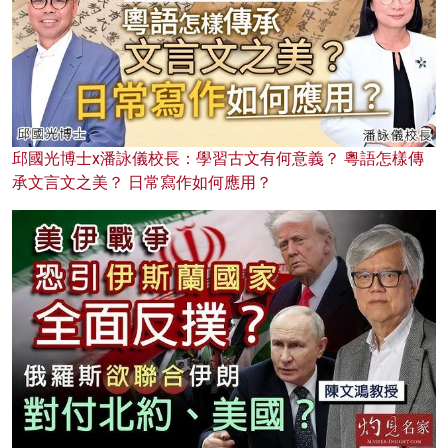
邱國光博士x潘詠儀校長：學習古文有何意義？ 粵語怎樣傳
承文言文之美？ 日常寫作如何應用？