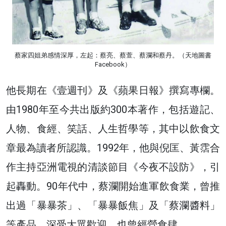
蔡家四姐弟感情深厚，左起：蔡亮、蔡萱、蔡瀾和蔡丹。（天地圖書
Facebook）
他長期在《壹週刊》及《蘋果日報》撰寫專欄。
由1980年至今共出版約300本著作，包括遊記、
人物、食經、笑話、人生哲學等，其中以飲食文
章最為讀者所認識。1992年，他與倪匡、黃霑合
作主持亞洲電視的清談節目《今夜不設防》，引
起轟動。90年代中，蔡瀾開始進軍飲食業，曾推
出過「暴暴茶」、「暴暴飯焦」及「蔡瀾醬料」
等產品，深受大眾歡迎，也曾經營食肆。