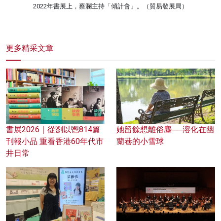
2022年書展上，蔡瀾主持「傾計會」。（貿易發展局）
更多精采文章
書展2026｜從劉以鬯814篇
她留餘想離俗塵──溶化在幽
刊報小品 重看香港60年代市
蘭巷的小雪球
井日常