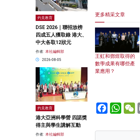
更多精采文章
灼見教育
DSE 2026｜聯招放榜
四成五人獲取錄 港大、
中大各取12狀元
作者:
本社編輯部
王虹和鄧煜取得的
2026-08-05
數學成果有哪些產
業應用？
Facebook
WhatsA
W
灼見教育
港大亞洲科學營 四諾獎
得主與學生講解互動
作者:
本社編輯部