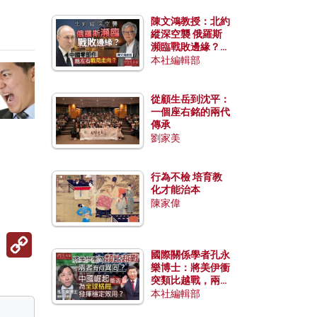
陳文鴻教授：北約
縱深空襲 俄羅斯
瀕臨戰敗邊緣？中
國零部件能左右戰
本社編輯部
局走向？
從顧生岳到沈平：
一個座右銘的兩代
傳承
劉家美
行為不檢 培育教
化才能治本
陳家偉
Copy
Link
國際關係學者孔永
樂博士：將美伊衝
突類比越戰，兩者
有何異同？中國崛
本社編輯部
起能否為全球格局