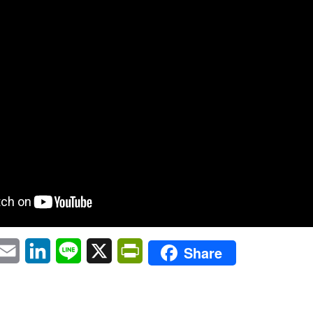
pp
eChat
Email
LinkedIn
Line
X
PrintFriendly
Share