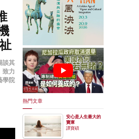
推
機
福祉
暢談其
，致力
藝學院
熱門文章
安心是人生最大的
寶庫
譚寶碩