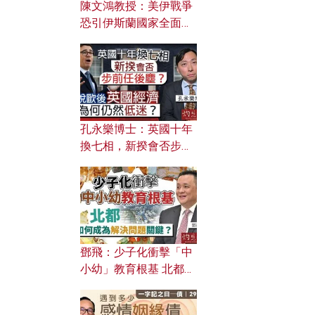
陳文鴻教授：美伊戰爭
恐引伊斯蘭國家全面反
撲？ 俄羅斯欲聯合伊朗
對付北約美國？
孔永樂博士：英國十年
換七相，新揆會否步前
任後塵？脫歐後英國經
濟為何仍然低迷？
鄧飛：少子化衝擊「中
小幼」教育根基 北都如
何成為解決問題關鍵？