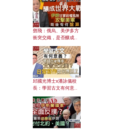
何避免遭AI演算法操
控？
鄧飛：俄烏、美伊多方
衝突交織，是否釀成世
界大戰？ 伊朗甘冒政權
風險攻擊美軍，背後有
何盤算？
邱國光博士x潘詠儀校
長：學習古文有何意
義？ 粵語怎樣傳承文言
文之美？ 日常寫作如何
應用？