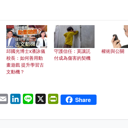
邱國光博士x潘詠儀
守護信任：莫讓託
權術與公關
校長：如何善用動
付成為傷害的契機
畫遊戲 提升學習古
文動機？
pp
eChat
Email
LinkedIn
Line
X
PrintFriendly
Share