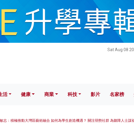
健康
商業
科技
影片
名家榜
Sat Aug 08 20
生活
健康
商業
科技
影片
名家榜
敏志：積極推動大灣區藝術融合 如何為學生創造機遇？ 關注弱勢社群 為聽障人士謀福祉