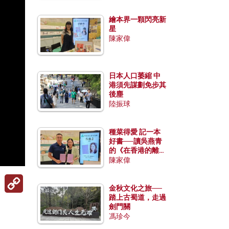
繪本界一顆閃亮新
星
陳家偉
日本人口萎縮 中
港須先謀劃免步其
後塵
陸振球
種菜得愛 記一本
好書──讀吳燕青
的《在香港的離島
種菜》
陳家偉
Copy
Link
金秋文化之旅──
踏上古蜀道，走過
劍門關
馮珍今