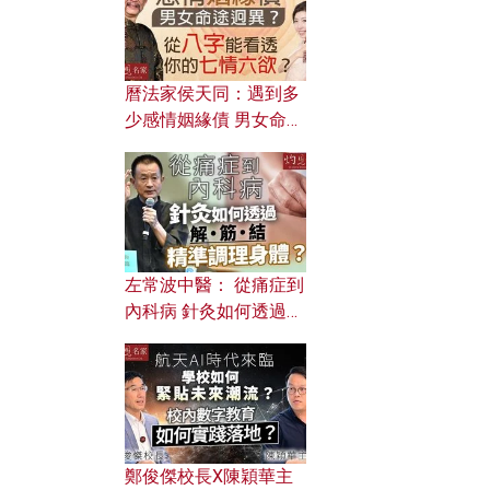
曆法家侯天同：遇到多
少感情姻緣債 男女命途
迥異？ 從八字能看透你
的七情六欲？
左常波中醫： 從痛症到
內科病 針灸如何透過解
筋結 精準調理身體？
鄭俊傑校長X陳穎華主