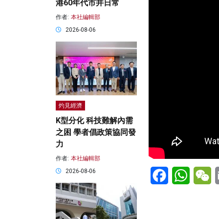
港60年代市井日常
作者:
本社編輯部
2026-08-06
灼見經濟
K型分化 科技難解內需
之困 學者倡政策協同發
力
作者:
本社編輯部
Facebook
WhatsA
W
2026-08-06