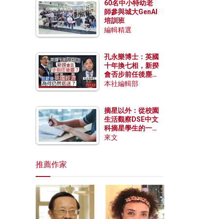
60名中小特幼老
師參與城大GenAI
培訓班
編輯精選
孔永樂博士：英國
十年換七相，新揆
會否步前任後塵？
脫歐後英國經濟為
本社編輯部
何仍然低迷？
摘星以外：從校園
生活觀察DSE中文
科摘星學生的一點
特質
來文
推薦作家