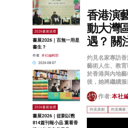
香港演
動大灣
2026書展巡禮
遇？ 關
書展2026｜百無一用是
書生？
作者:
本社編輯部
灼見名家專訪香
2026-08-07
藝術人生、教育
於香港與內地藝
後，她將繼續服
作者:
本社
2026書展巡禮
灼見原創
灼見獨家
書展2026｜從劉以鬯
814篇刊報小品 重看香