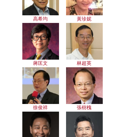
高希均
黃珍妮
蔣匡文
林超英
徐俊祥
張樹槐