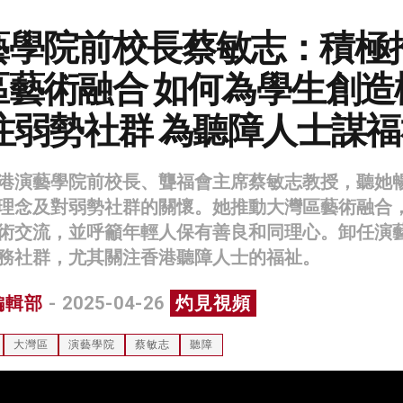
藝學院前校長蔡敏志：積極
區藝術融合 如何為學生創造
注弱勢社群 為聽障人士謀
港演藝學院前校長、聾福會主席蔡敏志教授，聽她
理念及對弱勢社群的關懷。她推動大灣區藝術融合
術交流，並呼籲年輕人保有善良和同理心。卸任演
務社群，尤其關注香港聽障人士的福祉。
編輯部
- 2025-04-26
灼見視頻
大灣區
演藝學院
蔡敏志
聽障