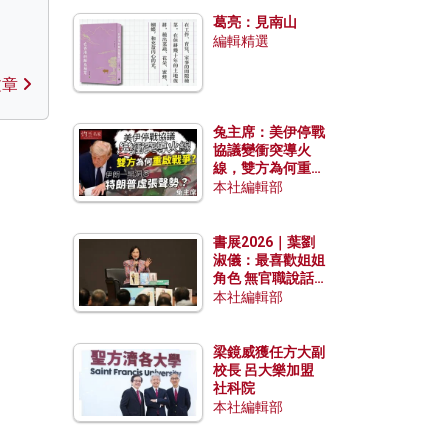
發揮穩定效用？
葛亮：見南山
編輯精選
文章
兔主席：美伊停戰
協議變衝突導火
線，雙方為何重啟
戰爭？伊朗一早洞
本社編輯部
悉特朗普虛張聲
勢？
書展2026｜葉劉
淑儀：最喜歡姐姐
角色 無官職說話
包袱少
本社編輯部
梁鏡威獲任方大副
校長 呂大樂加盟
社科院
本社編輯部