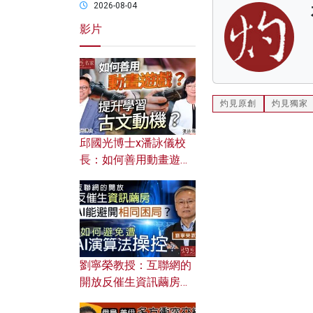
2026-08-04
影片
灼見原創
灼見獨家
邱國光博士x潘詠儀校
長：如何善用動畫遊戲
提升學習古文動機？
劉寧榮教授：互聯網的
開放反催生資訊繭房，
AI能避開相同困局？如