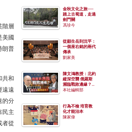
金秋文化之旅──
踏上古蜀道，走過
劍門關
英階層
馮珍今
是美國
從顧生岳到沈平：
一個座右銘的兩代
特朗普
傳承
劉家美
陳文鴻教授：北約
和共和
縱深空襲 俄羅斯
瀕臨戰敗邊緣？中
經遠遠
國零部件能左右戰
本社編輯部
局走向？
速的分
行為不檢 培育教
靠民主
化才能治本
陳家偉
或者從