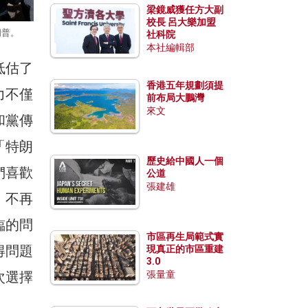
梁鏡威獲任方大副
校長 呂大樂加盟
朗普。
社科院
本社編輯部
低估了
香港五年規劃須提
力不僅
前布局大鵬灣
來文
和黨傳
「特朗
歷史給中國人一個
們喜歡
公道
張建雄
」不再
臨的問
市區再生局範式實
得問題
現真正的市區重建
3.0
次選擇
張量童