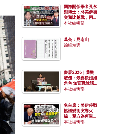
國際關係學者孔永
樂博士：將美伊衝
突類比越戰，兩者
有何異同？中國崛
本社編輯部
起能否為全球格局
發揮穩定效用？
葛亮：見南山
編輯精選
書展2026｜葉劉
淑儀：最喜歡姐姐
角色 無官職說話
包袱少
本社編輯部
兔主席：美伊停戰
協議變衝突導火
線，雙方為何重啟
戰爭？伊朗一早洞
本社編輯部
悉特朗普虛張聲
勢？