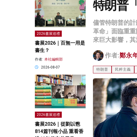
特朗普
儘管特朗普的計
革命」面臨重重
2026書展巡禮
來巨大影響，其
書展2026｜百無一用是
書生？
作者:
鄭永
作者:
本社編輯部
2026-08-07
特朗普
民粹主義
2026書展巡禮
書展2026｜從劉以鬯
814篇刊報小品 重看香