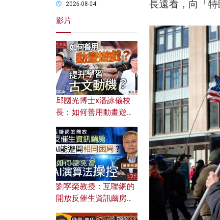
長遠看，向「特
2026-08-04
影片
邱國光博士x潘詠儀校
長：如何善用動畫遊戲
提升學習古文動機？
劉寧榮教授：互聯網的
開放反催生資訊繭房，
AI能避開相同困局？如