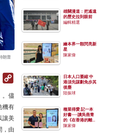
雄關漫道：把遙遠
的歷史拉到眼前
編輯精選
繪本界一顆閃亮新
星
陳家偉
特朗普
Copy
日本人口萎縮 中
Link
港須先謀劃免步其
後塵
陸振球
」。儘
危機有
種菜得愛 記一本
好書──讀吳燕青
以讓美
的《在香港的離島
種菜》
陳家偉
間，由