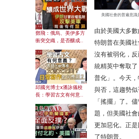
何避免遭AI演算法操
控？
美國社會的普遍意識
由於美國大多數
鄧飛：俄烏、美伊多方
衝突交織，是否釀成世
特朗普在美國社
界大戰？ 伊朗甘冒政權
沒有被弱化，反
風險攻擊美軍，背後有
何盤算？
統精英中奪取了
普化」。今天，
邱國光博士x潘詠儀校
與否，這趨勢似
長：學習古文有何意
「搖擺」了。儘
義？ 粵語怎樣傳承文言
文之美？ 日常寫作如何
題，但美國社會
應用？
更加惡化。正是
了特朗普。