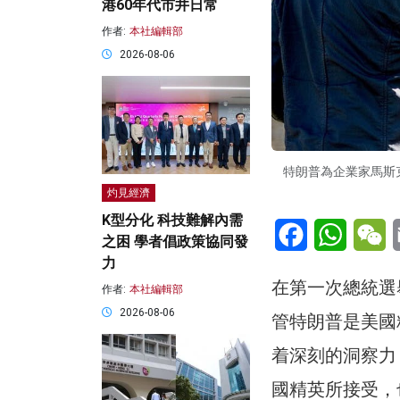
港60年代市井日常
作者:
本社編輯部
2026-08-06
特朗普為企業家馬斯
灼見經濟
K型分化 科技難解內需
Facebook
WhatsA
W
之困 學者倡政策協同發
力
在第一次總統選
作者:
本社編輯部
2026-08-06
管特朗普是美國
着深刻的洞察力
國精英所接受，