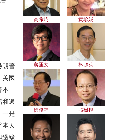
高希均
黃珍妮
。
蔣匡文
林超英
特朗普
「美國
普本
堵和遏
徐俊祥
張樹槐
：一是
普本人
和邊緣