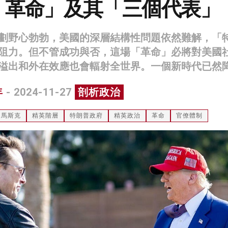
「革命」及其「三個代表」
劃野心勃勃，美國的深層結構性問題依然難解，「
阻力。但不管成功與否，這場「革命」必將對美國
溢出和外在效應也會輻射全世界。一個新時代已然
年
- 2024-11-27
剖析政治
馬斯克
精英階層
特朗普政府
精英政治
革命
官僚體制