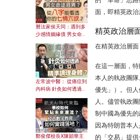
面，即精英政治
曆法家侯天同：遇到多
精英政治層
少感情姻緣債 男女命途
迥異？ 從八字能看透你
在精英政治層面
的七情六欲？
在這一層面，特
本人的執政團隊
左常波中醫： 從痛症到
內科病 針灸如何透過解
優先」）。但人
筋結 精準調理身體？
人。儘管執政團
制中國為優先的
因為特朗普本人
鄭俊傑校長X陳穎華主
的「交易」提供