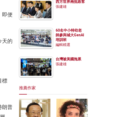
西方世界兩批政客
張建雄
。即便
60名中小特幼老
師參與城大GenAI
培訓班
今天的
編輯精選
台灣被美國拖累
張建雄
目標
推薦作家
特朗普
層