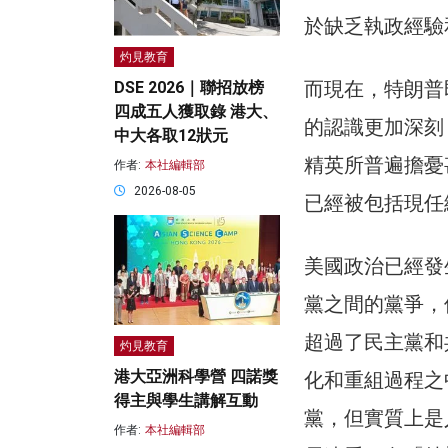
於缺乏執政經驗
灼見教育
而現在，特朗普
DSE 2026｜聯招放榜
四成五人獲取錄 港大、
的認識更加深刻
中大各取12狀元
精英所普遍擔憂
作者:
本社編輯部
2026-08-05
已經被包括現任
美國政治已經發
黨之間的黨爭，
超過了民主黨和
灼見教育
港大亞洲科學營 四諾獎
化和重組過程之
得主與學生講解互動
黨，但實質上是
作者:
本社編輯部