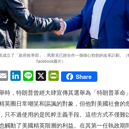
克成立了「政府效率部」，馬斯克已經在作一個雄心勃勃的改革計劃。（
facebook圖片）
pp
eChat
Email
LinkedIn
Line
X
PrintFriendly
Share
舉時，特朗普曾經大肆宣傳其選舉為「特朗普革命
精英圈日常嘲笑和謳諷的對象，但他對美國社會的
，只不過使用的是民粹主義手段。這些方式不僅難
也觸動了美國精英階層的利益。在其第一任執政期