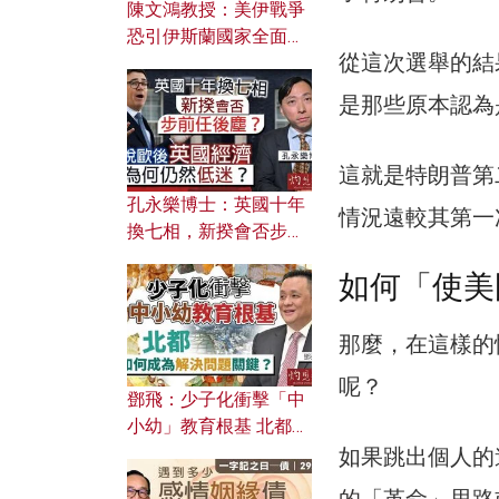
陳文鴻教授：美伊戰爭
恐引伊斯蘭國家全面反
從這次選舉的結
撲？ 俄羅斯欲聯合伊朗
對付北約美國？
是那些原本認為
這就是特朗普第
孔永樂博士：英國十年
情況遠較其第一
換七相，新揆會否步前
任後塵？脫歐後英國經
如何「使美
濟為何仍然低迷？
那麼，在這樣的
呢？
鄧飛：少子化衝擊「中
小幼」教育根基 北都如
何成為解決問題關鍵？
如果跳出個人的
的「革命」思路