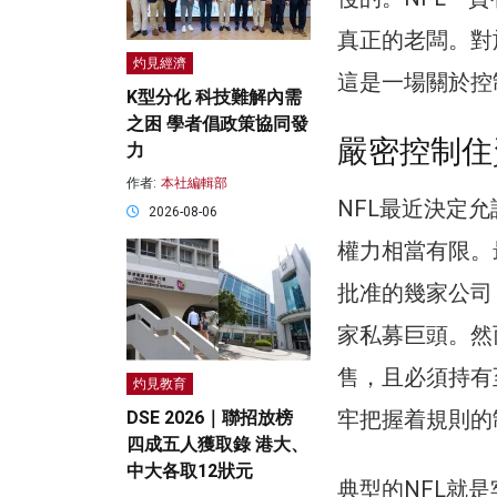
真正的老闆。對
灼見經濟
這是一場關於控
K型分化 科技難解內需
之困 學者倡政策協同發
嚴密控制住
力
作者:
本社編輯部
NFL最近決定
2026-08-06
權力相當有限。
批准的幾家公司，包
家私募巨頭。然
售，且必須持有
灼見教育
牢把握着規則的
DSE 2026｜聯招放榜
四成五人獲取錄 港大、
中大各取12狀元
典型的NFL就