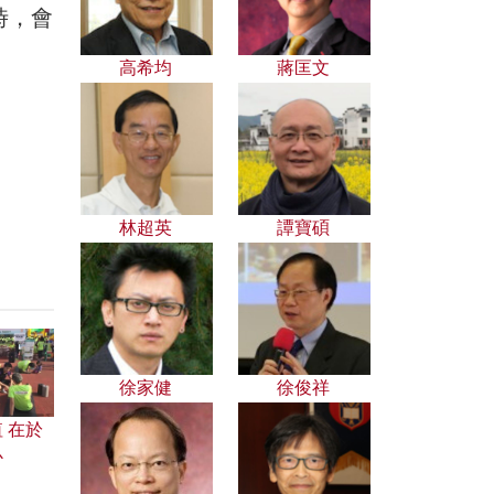
時，會
高希均
蔣匡文
！
林超英
譚寶碩
徐家健
徐俊祥
 在於
心