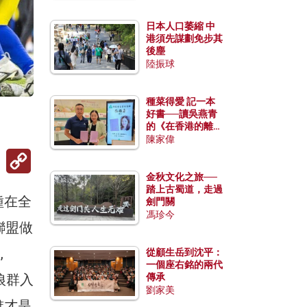
日本人口萎縮 中
港須先謀劃免步其
後塵
陸振球
種菜得愛 記一本
好書──讀吳燕青
的《在香港的離島
種菜》
陳家偉
Copy
Link
金秋文化之旅──
踏上古蜀道，走過
種在全
劍門關
馮珍今
聯盟做
,
從顧生岳到沈平：
一個座右銘的兩代
讓狼群入
傳承
劉家美
誰才是