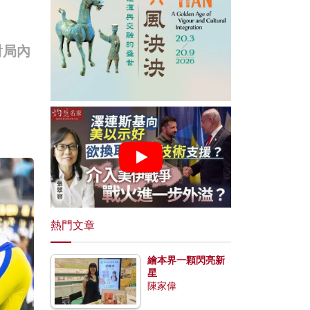
對局內
熱門文章
繪本界一顆閃亮新
星
陳家偉