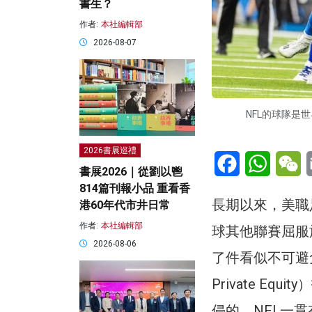
書生？
作者:
本社編輯部
2026-08-07
NFL的球隊是
2026書展巡禮
Facebook
WhatsA
W
書展2026｜從劉以鬯
814篇刊報小品 重看香
長期以來，美職
港60年代市井日常
作者:
本社編輯部
球其他聯賽屈服
2026-08-06
了件看似不可避
Private E
侵的。NFL一