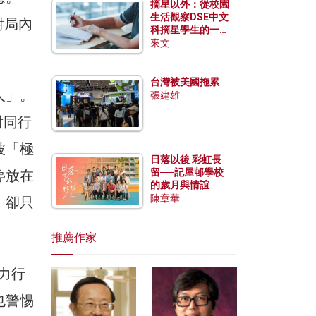
摘星以外：從校園
生活觀察DSE中文
對局內
科摘星學生的一點
特質
來文
台灣被美國拖累
人」。
張建雄
對同行
被「極
日落以後 彩虹長
留──記屋邨學校
停放在
的歲月與情誼
陳章華
，卻只
推薦作家
體力行
也警惕