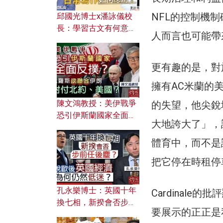
NFL的控制機
邱國光博士x潘詠儀校
長：學習古文有何意
人而言也可能帶
義？ 粵語怎樣傳承文言
文之美？ 日常寫作如何
應用？
更有趣的是，對
擁有AC米蘭的美國
陳文鴻教授：美伊戰爭
的失望，他尖銳
恐引伊斯蘭國家全面反
大地誇大了」，
撲？ 俄羅斯欲聯合伊朗
對付北約美國？
體育中，而不是
把它停在時租停
孔永樂博士：英國十年
Cardinal
換七相，新揆會否步前
要展示的正正是
任後塵？脫歐後英國經