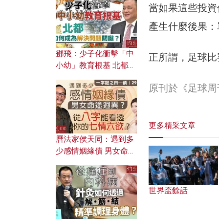
濟為何仍然低迷？
當如果這些投資
產生什麼後果：
鄧飛：少子化衝擊「中
正所謂，足球比
小幼」教育根基 北都如
何成為解決問題關鍵？
原刊於《足球周
更多精采文章
曆法家侯天同：遇到多
少感情姻緣債 男女命途
迥異？ 從八字能看透你
的七情六欲？
世界盃餘話