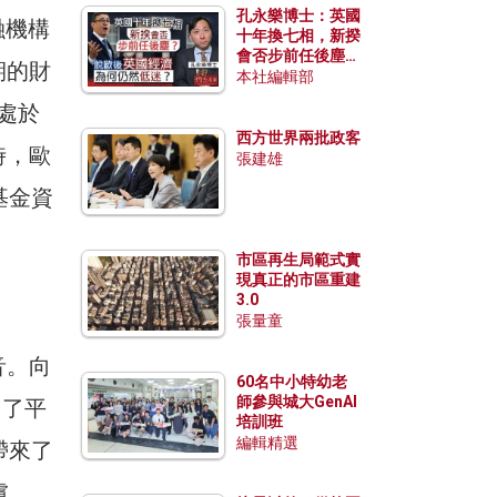
孔永樂博士：英國
融機構
十年換七相，新揆
會否步前任後塵？
期的財
脫歐後英國經濟為
本社編輯部
何仍然低迷？
處於
西方世界兩批政客
時，歐
張建雄
基金資
市區再生局範式實
現真正的市區重建
3.0
張量童
音。向
60名中小特幼老
師參與城大GenAI
出了平
培訓班
編輯精選
帶來了
慮。