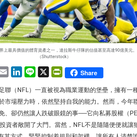
世界上最具價值的體育資產之一，達拉斯牛仔隊的估值甚至高達90億美元。
（Shutterstock）
pp
eChat
Email
LinkedIn
Line
X
PrintFriendly
Share
足聯（NFL）一直被視為職業運動的堡壘，擁有一
於市場壓力時，依然堅持自我的能力。然而，今年
免、卻仍然讓人跌破眼鏡的事──它向私募股權（PE
quity）投資者敞開了大門。當然，NFL不是隨隨便便就
貫有其方式，緊緊控制着規則和架構，讓所有人清楚