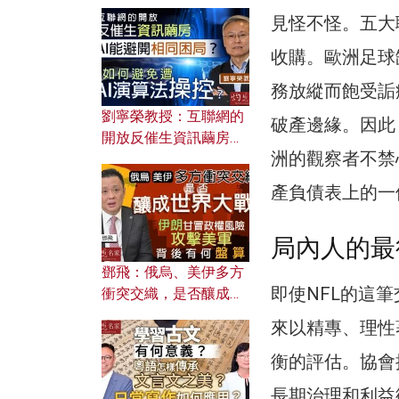
提升學習古文動機？
見怪不怪。五大
收購。歐洲足球
務放縱而飽受詬
劉寧榮教授：互聯網的
破產邊緣。因此
開放反催生資訊繭房，
洲的觀察者不禁
AI能避開相同困局？如
何避免遭AI演算法操
產負債表上的一
控？
局內人的最
鄧飛：俄烏、美伊多方
即使NFL的這
衝突交織，是否釀成世
界大戰？ 伊朗甘冒政權
來以精專、理性
風險攻擊美軍，背後有
何盤算？
衡的評估。協會
長期治理和利益