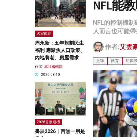
NFL能
NFL的控制機
人而言也可能帶
名家觀點
周永新：五年規劃民生
作者:
艾雲
福利 應聚焦人口政策、
內地養老、房屋需求
足球
體育
私募
作者:
本社編輯部
2026-08-10
2026書展巡禮
書展2026｜百無一用是