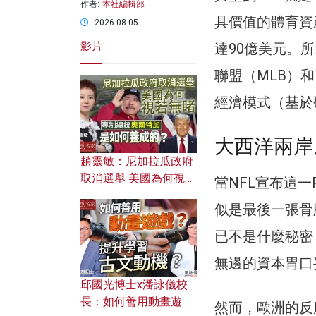
作者:
本社編輯部
具價值的體育資產
2026-08-05
影片
達90億美元。
聯盟（MLB）
經濟模式（基於
大西洋兩岸
趙靈敏：尼加拉瓜政府
取消選舉 美國為何視若
當NFL宣布這
無睹？ 專制總統奧爾特
似是最後一張骨
加是如何養成的？
已不是什麼秘密
無邊的資本胃口
邱國光博士x潘詠儀校
長：如何善用動畫遊戲
然而，歐洲的反