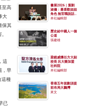
勢？
書展2026｜葉劉
甚至高
淑儀：最喜歡姐姐
角色 無官職說話
棒大
包袱少
本社編輯部
確保其
歷史給中國人一個
害。
公道
張建雄
梁鏡威獲任方大副
，這
校長 呂大樂加盟
社科院
場，早
本社編輯部
向這種
香港五年規劃須提
前布局大鵬灣
來文
早已