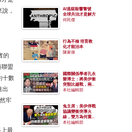
AI逃獄敲響警號
來說，
全球共治才是解方
何民傑
行為不檢 培育教
化才能治本
陳家偉
者的
過聯盟
國際關係學者孔永
等約十數
樂博士：將美伊衝
突類比越戰，兩者
速出
有何異同？中國崛
本社編輯部
起能否為全球格局
然牢
發揮穩定效用？
兔主席：美伊停戰
協議變衝突導火
線，雙方為何重啟
戰爭？伊朗一早洞
本社編輯部
悉特朗普虛張聲
界上最