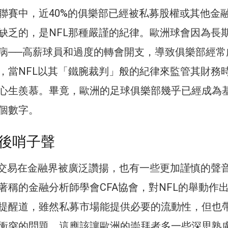
聯賽中，近40%的俱樂部已經被私募股權或其他金
缺乏的，是NFL那種嚴謹的紀律。歐洲球會因為長
病──高薪球員和過度的轉會開支，導致俱樂部經常
，當NFL以其「鐵腕裁判」般的紀律來監管其財務
心生羨慕。畢竟，歐洲的足球俱樂部幾乎已經成為
個數字。
後哨子聲
筆交易在金融界被廣泛讚揚，也有一些更加謹慎的聲
著稱的金融分析師學會CFA協會，對NFL的舉動作
提醒道，雖然私募市場能提供必要的流動性，但也
衝突的問題。這應該讓歐洲的崇拜者多一些深思熟