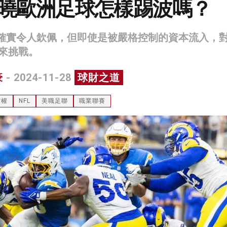
教曉歐洲足球怎樣踢波嗎？
制確實令人欽佩，但即使是被嚴格控制的資本流入，
來挑戰。
豪
- 2024-11-28
球財之道
股權
NFL
美職足聯
職業聯賽