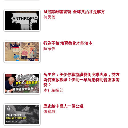
AI逃獄敲響警號 全球共治才是解方
何民傑
行為不檢 培育教化才能治本
陳家偉
兔主席：美伊停戰協議變衝突導火線，雙方
為何重啟戰爭？伊朗一早洞悉特朗普虛張聲
勢？
本社編輯部
歷史給中國人一個公道
張建雄