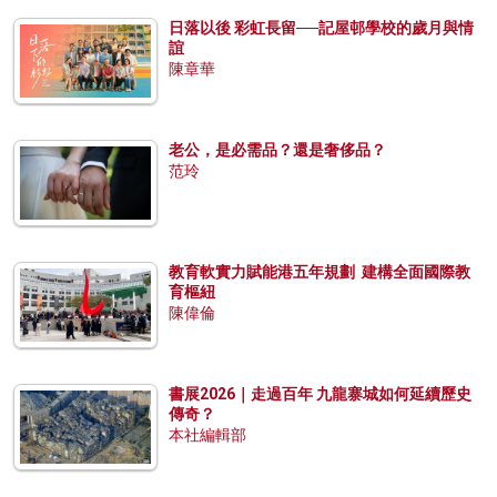
日落以後 彩虹長留──記屋邨學校的歲月與情
誼
陳章華
老公，是必需品？還是奢侈品？
范玲
教育軟實力賦能港五年規劃 建構全面國際教
育樞紐
陳偉倫
書展2026｜走過百年 九龍寨城如何延續歷史
傳奇？
本社編輯部