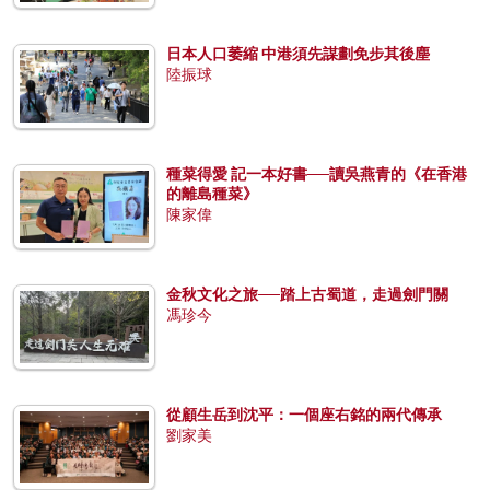
日本人口萎縮 中港須先謀劃免步其後塵
陸振球
種菜得愛 記一本好書──讀吳燕青的《在香港
的離島種菜》
陳家偉
金秋文化之旅──踏上古蜀道，走過劍門關
馮珍今
從顧生岳到沈平：一個座右銘的兩代傳承
劉家美