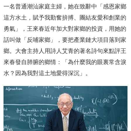
一名普通潮汕家庭主婦，她在致辭中「感恩家鄉
這方水土，賦予我勤奮拚搏、團結友愛和創業的
勇氣」，王來春近年加大對家鄉的投資，用她的
話叫做「反哺家鄉」，要把產業鏈大項目落到家
鄉。大會主持人用詩人艾青的著名詩句來點評王
來春發自肺腑的鄉情：「為什麼我的眼裏常含淚
水？因為我對這土地愛得深沉」。