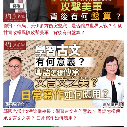
鄧飛：俄烏、美伊多方衝突交織，是否釀成世界大戰？ 伊朗
甘冒政權風險攻擊美軍，背後有何盤算？
邱國光博士x潘詠儀校長：學習古文有何意義？ 粵語怎樣傳
承文言文之美？ 日常寫作如何應用？