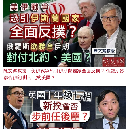
陳文鴻教授：美伊戰爭恐引伊斯蘭國家全面反撲？ 俄羅斯欲
聯合伊朗 對付北約美國？