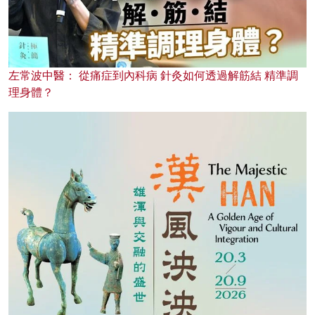
左常波中醫： 從痛症到內科病 針灸如何透過解筋結 精準調
理身體？