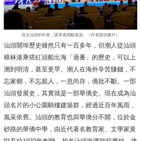
這次汕頭的年會，讓筆者感動落淚。（作者提供圖片）
汕頭開埠歷史雖然只有一百多年，但潮人從汕頭
樟林港乘搭紅頭船出海「過番」的歷史，可以上
溯到明清，甚至更早。潮人在海外辛苦賺錢，不
忘家鄉，不忘親人，一息尚存，僑批不斷。一部
汕頭發展史，其實就是一部華僑史。現在成為汕
頭名片的小公園騎樓建築群，經過近百年風雨，
風采依舊。汕頭的教育也與華僑分不開，位於金
砂路的華僑中學，由近代著名教育家、文學家黃
勖吾於1932年創辦，初名汕頭海濱師範學校，後