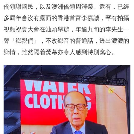
僑領謝國民，以及澳洲僑領周澤榮。還有，已經
多屆年會沒有露面的香港首富李嘉誠，罕有拍攝
視頻祝賀大會在汕頭舉辦，年逾九旬的李先生一
聲「鄉親們」，不改鄉音的普通話，透出濃濃的
鄉情，雖然隔着熒幕亦令人感到特別窩心。