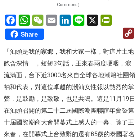
Commons）
Facebook
WhatsApp
WeChat
Email
LinkedIn
Line
X
PrintFriendl
C
Share
Li
「汕頭是我的家鄉，我和大家一樣，對這片土地
飽含深情」，短短3句話，王來春兩度哽咽，淚
流滿面，台下近3000名來自全球各地潮籍社團領
袖和代表，對這位卓越的潮汕女性報以熱烈的掌
聲，是鼓勵，是致敬，也是共鳴。這是11月19日
在汕頭召開的第二十二屆國際潮團聯誼年會暨第
十屆國際潮商大會開幕式上感人的一幕。除了王
來春，在開幕式上台致辭的還有85歲的泰國著名