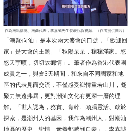
作為潮籍僑胞、潮商代表，李嘉誠先生發表祝賀視頻。（作者提供圖片）
「潮聚·向汕」是本次兩大盛會的口號，「歡迎回
家」是大會的主題。「秋陽杲杲，穰穰滿家。悠
悠天宇曠，切切故鄉情」。筆者作為香港代表團
成員之一，與會3天期間，和來自不同國家和地
區的代表見面交流，不僅感受鄉情重若山川，凝
聚力無遠弗屆，更對潮汕文化有更深一層的理
解。「世人認為，務實、肯幹、頭腦靈活、敢於
探索，是潮州人的基因，我作為潮州人，對潮汕
地區的歷史、鄉情、素養都感到自豪」，李嘉誠