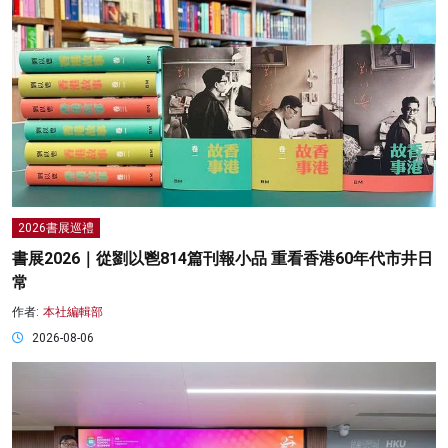
2026書展巡禮
書展2026｜從劉以鬯814篇刊報小品 重看香港60年代市井日
常
作者:
本社編輯部
2026-08-06