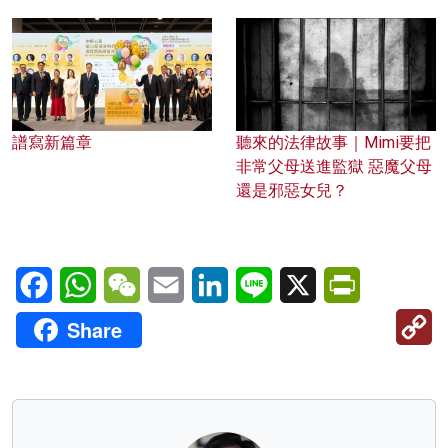
譜寫新篇章
聽來的法律故事｜Mimi要把
非常父母送進監獄 惡魔父母
還是邪惡女兒？
Facebook
WhatsApp
WeChat
Email
LinkedIn
Line
X
PrintFriendl
C
Share
Li