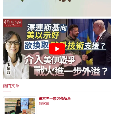
熱門文章
繪本界一顆閃亮新星
陳家偉