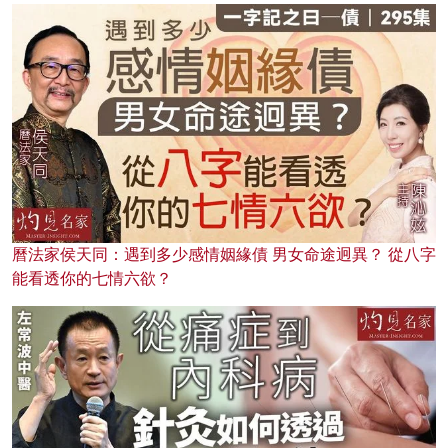
曆法家侯天同：遇到多少感情姻緣債 男女命途迥異？ 從八字
能看透你的七情六欲？