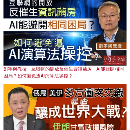
劉寧榮教授：互聯網的開放反催生資訊繭房，AI能避開相同
困局？如何避免遭AI演算法操控？