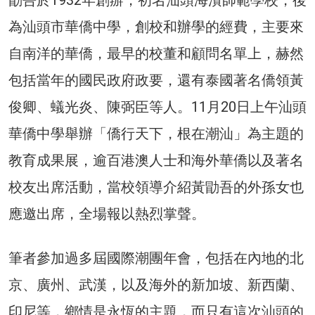
為汕頭市華僑中學，創校和辦學的經費，主要來
自南洋的華僑，最早的校董和顧問名單上，赫然
包括當年的國民政府政要，還有泰國著名僑領黃
俊卿、蟻光炎、陳弼臣等人。11月20日上午汕頭
華僑中學舉辦「僑行天下，根在潮汕」為主題的
教育成果展，逾百港澳人士和海外華僑以及著名
校友出席活動，當校領導介紹黃勖吾的外孫女也
應邀出席，全場報以熱烈掌聲。
筆者參加過多屆國際潮團年會，包括在內地的北
京、廣州、武漢，以及海外的新加坡、新西蘭、
印尼等，鄉情是永恆的主題，而只有這次汕頭的