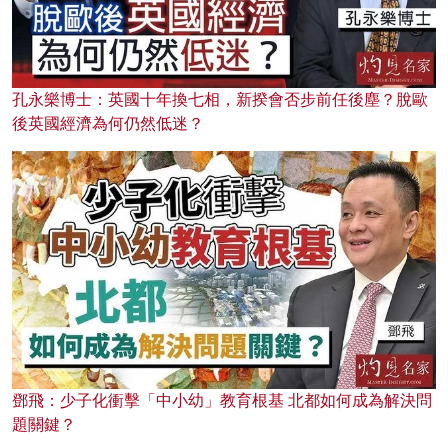
孔永樂博士：英國十年換七相，新揆會否步前任後塵？脫歐
後英國經濟為何仍然低迷？
鄧飛：少子化衝擊「中小幼」教育根基 北都如何成為解決問
題關鍵？