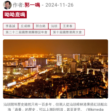
作者:
郭一鳴
- 2024-11-26
名家榜
呦呦鹿鳴
灼見活動
李嘉誠
丘成桐
郭台銘
汕頭
王來春
關於我們
第二十二屆國際潮團聯誼年會
第十屆國際潮商大會
汕頭開埠歷史雖然只有一百多年，但潮人從汕頭樟林港乘搭紅頭船出
海「過番」的歷史，可以上溯到明清，甚至更早。（Wikimedia