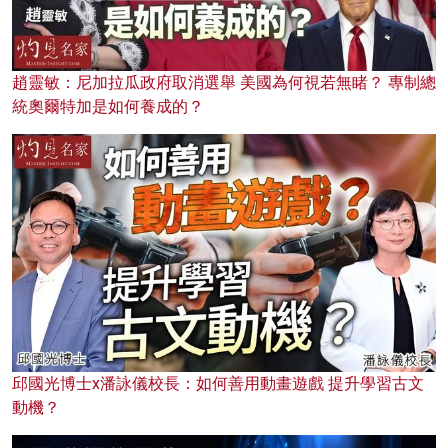
趙靈敏：尼加拉瓜政府取消選舉 美國為何視若無睹？ 專制總
統奧爾特加是如何養成的？
邱國光博士x潘詠儀校長：如何善用動畫遊戲 提升學習古文
動機？