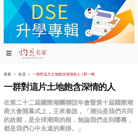
政局
教育
文化
財經
首頁
生活
一群對這片土地飽含深情的人 | 郭一鳴
生活
一群對這片土地飽含深情的人
健康
在第二十二屆國際潮團聯誼年會暨第十屆國際潮
商業
商大會開幕式上，王來春說，「潮汕是我們共同
的故鄉，是全球潮商的根，無論我們走到哪裏，
科技
都是我們心中永遠的牽掛。」
影片