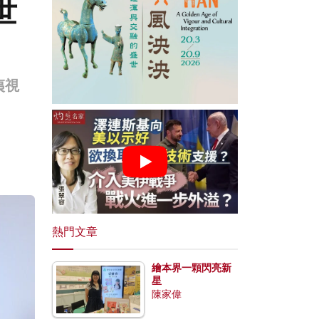
世
夷視
熱門文章
繪本界一顆閃亮新
星
陳家偉