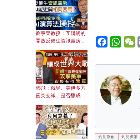
劉寧榮教授：互聯網的
Facebook
WhatsA
W
開放反催生資訊繭房，
AI能避開相同困局？如
何避免遭AI演算法操
控？
鄧飛：俄烏、美伊多方
衝突交織，是否釀成世
界大戰？ 伊朗甘冒政權
風險攻擊美軍，背後有
何盤算？
灼見原創
灼見獨家