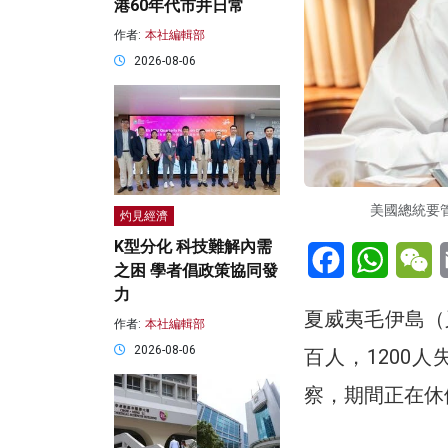
港60年代市井日常
作者:
本社編輯部
2026-08-06
美國總統要管
灼見經濟
K型分化 科技難解內需
Facebook
WhatsA
W
之困 學者倡政策協同發
力
夏威夷毛伊島（
作者:
本社編輯部
2026-08-06
百人，1200
察，期間正在休