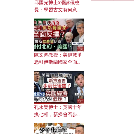
邱國光博士x潘詠儀校
長：學習古文有何意
義？ 粵語怎樣傳承文言
文之美？ 日常寫作如何
應用？
陳文鴻教授：美伊戰爭
恐引伊斯蘭國家全面反
撲？ 俄羅斯欲聯合伊朗
對付北約美國？
孔永樂博士：英國十年
換七相，新揆會否步前
任後塵？脫歐後英國經
濟為何仍然低迷？