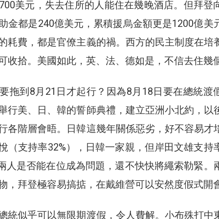
700美元，失去住所的人能住在幾晚酒店。但拜登
助金都是240億美元，累積援烏金額更是1200億美
的耗費，都是官僚主義的禍。西方的民主制度在培
可收拾。美國如此，英、法、德如是，不信去住幾
要拖到8月21日才起行？因為8月18日要在總統渡
舉行美、日、韓的誓師典禮，建立亞洲小北約，以
行各階層會晤。日韓這幾年關係惡劣，好不容易才
悅（支持率32%），日韓一家親，但岸田文雄支持
後兩人是否能在位成為問題，還不快快將繩索勒緊。
物，拜登極容易搞掂，在戴維營可以安然度假式開
總統似乎可以無限期渡假，令人費解。小布殊打中