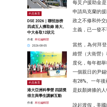
每災户援助金是
申請烏克蘭的援
灼見教育
政之不修和外交
DSE 2026｜聯招放榜
四成五人獲取錄 港大、
主義，已一發不
中大各取12狀元
作者:
本社編輯部
當然，為何拜登
2026-08-05
維營（大衛營）
度化，每年都舉
一個親日的尹錫
有28%。一年
灼見教育
是奴顏婢膝的人
港大亞洲科學營 四諾獎
得主與學生講解互動
作者:
本社編輯部
說起渡假，美國