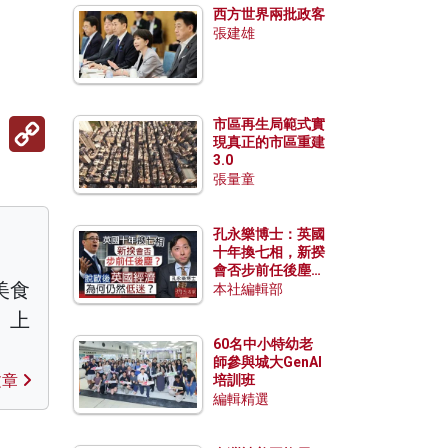
西方世界兩批政客
張建雄
Copy
市區再生局範式實
Link
現真正的市區重建
3.0
張量童
孔永樂博士：英國
十年換七相，新揆
會否步前任後塵？
美食
脫歐後英國經濟為
本社編輯部
何仍然低迷？
、上
60名中小特幼老
師參與城大GenAI
文章
培訓班
編輯精選