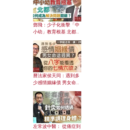
鄧飛：少子化衝擊「中
小幼」教育根基 北都如
何成為解決問題關鍵？
曆法家侯天同：遇到多
少感情姻緣債 男女命途
迥異？ 從八字能看透你
的七情六欲？
左常波中醫： 從痛症到