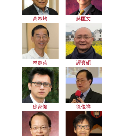
高希均
蔣匡文
林超英
譚寶碩
徐家健
徐俊祥