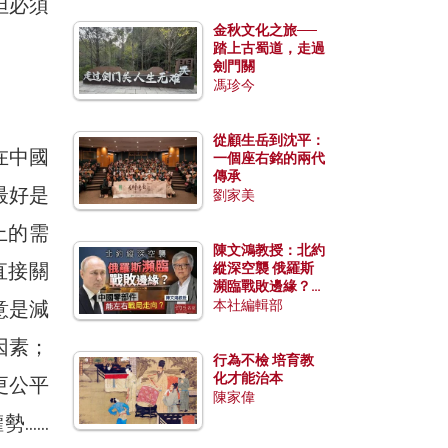
但必須
金秋文化之旅──
踏上古蜀道，走過
劍門關
馮珍今
從顧生岳到沈平：
在中國
一個座右銘的兩代
傳承
最好是
劉家美
上的需
陳文鴻教授：北約
直接關
縱深空襲 俄羅斯
瀕臨戰敗邊緣？中
國零部件能左右戰
意是減
本社編輯部
局走向？
因素；
行為不檢 培育教
化才能治本
更公平
陳家偉
勢……