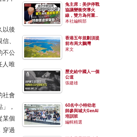
兔主席：美伊停戰
協議變衝突導火
線，雙方為何重啟
戰爭？伊朗一早洞
本社編輯部
悉特朗普虛張聲
久以後
勢？
香港五年規劃須提
親信、
前布局大鵬灣
來文
的不公
任人唯
歷史給中國人一個
公道
張建雄
的社會
60名中小特幼老
點」，
師參與城大GenAI
培訓班
從某個
編輯精選
，穿過