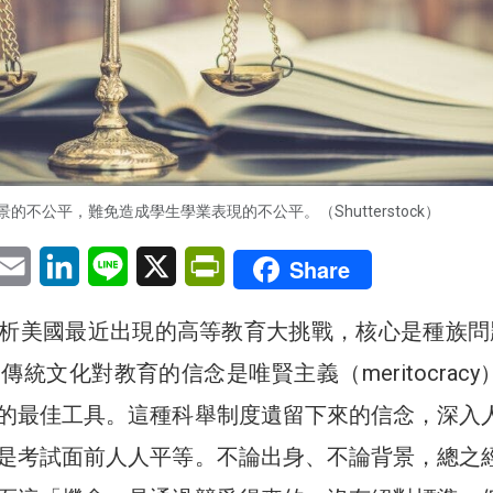
景的不公平，難免造成學生學業表現的不公平。（Shutterstock）
pp
eChat
Email
LinkedIn
Line
X
PrintFriendly
Share
析美國最近出現的高等教育大挑戰，核心是種族問
傳統文化對教育的信念是唯賢主義（meritocracy
的最佳工具。這種科舉制度遺留下來的信念，深入
是考試面前人人平等。不論出身、不論背景，總之