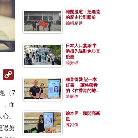
雄關漫道：把遙遠
的歷史拉到眼前
編輯精選
日本人口萎縮 中
港須先謀劃免步其
後塵
陸振球
Copy
Link
種菜得愛 記一本
好書──讀吳燕青
的《在香港的離島
題（7
種菜》
陳家偉
），而
繪本界一顆閃亮新
人心。
星
陳家偉
經過努