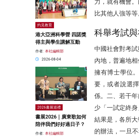
力，就有機會。
比其他人強等等
灼見教育
科舉考試與
港大亞洲科學營 四諾獎
得主與學生講解互動
中國社會對考試
作者:
本社編輯部
內地，普遍地相
2026-08-04
擁有博士學位
要，或者說選
係。二、若干年
少「一試定終身
2026書展巡禮
書展2026｜廣東歌如何
結果是，各所大
陪伴我們好好過日子？
的辦法，一旦不
作者:
本社編輯部