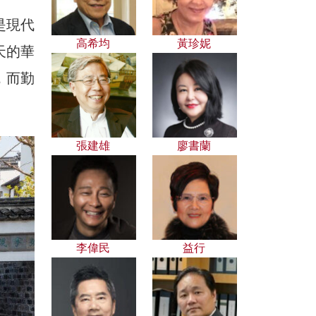
是現代
高希均
黃珍妮
天的華
，而勤
張建雄
廖書蘭
李偉民
益行