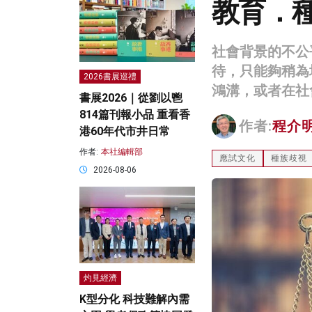
教育．
社會背景的不公
待，只能夠稍為
2026書展巡禮
鴻溝，或者在社
書展2026｜從劉以鬯
814篇刊報小品 重看香
作者:
程介
港60年代市井日常
作者:
本社編輯部
應試文化
種族歧視
2026-08-06
灼見經濟
K型分化 科技難解內需