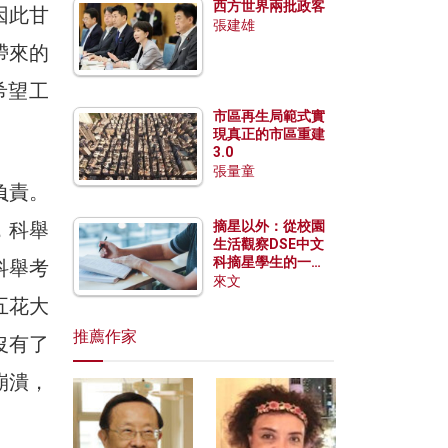
西方世界兩批政客
因此甘
張建雄
帶來的
希望工
市區再生局範式實
現真正的市區重建
3.0
張量童
負責。
，科舉
摘星以外：從校園
生活觀察DSE中文
科摘星學生的一點
科舉考
特質
來文
五花大
推薦作家
沒有了
崩潰，