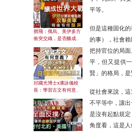
何避免遭AI演算法操
控？
平等。
但是這種固化的
鄧飛：俄烏、美伊多方
衝突交織，是否釀成世
的事），社會賴
界大戰？ 伊朗甘冒政權
把持官位的局面
風險攻擊美軍，背後有
何盤算？
平，但又提供
賢」的格局，是
邱國光博士x潘詠儀校
長：學習古文有何意
從社會來說，這
義？ 粵語怎樣傳承文言
不平等中，讓出
文之美？ 日常寫作如何
應用？
是沒有起點規定
角度看，這是人