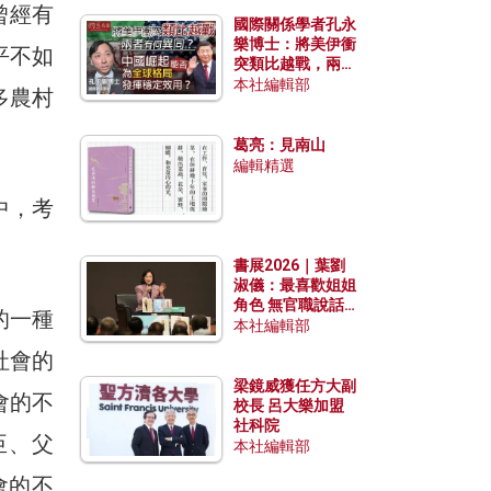
曾經有
國際關係學者孔永
樂博士：將美伊衝
平不如
突類比越戰，兩者
有何異同？中國崛
本社編輯部
多農村
起能否為全球格局
發揮穩定效用？
葛亮：見南山
編輯精選
中，考
書展2026｜葉劉
淑儀：最喜歡姐姐
角色 無官職說話
的一種
包袱少
本社編輯部
社會的
梁鏡威獲任方大副
會的不
校長 呂大樂加盟
社科院
臣、父
本社編輯部
會的不