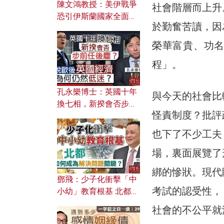
陳文鴻教授：美伊戰爭
社會階層而上升
恐引伊斯蘭國家全面反
於勤奮苦讀，因
撲？ 俄羅斯欲聯合伊朗
對付北約美國？
榮華富貴、功
程」。
孔永樂博士：英國十年
與今天的社會比
換七相，新揆會否步前
怪責制度？批評
任後塵？脫歐後英國經
濟為何仍然低迷？
也下了不少工夫
場，裏面展覽了
綁的慘狀。現代
鄧飛：少子化衝擊「中
考試的認受性，
小幼」教育根基 北都如
何成為解決問題關鍵？
社會的不公平就