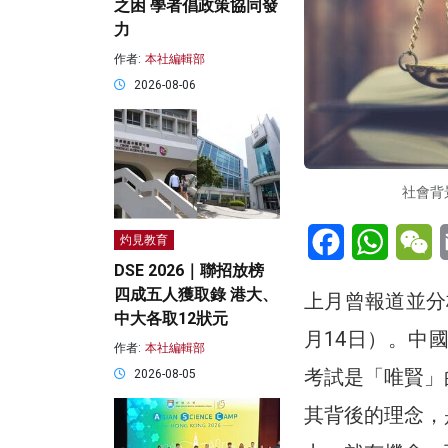
之困 學者倡政策協同發
力
作者:
本社編輯部
2026-08-06
社會背
Facebook
WhatsA
W
灼見教育
DSE 2026｜聯招放榜
四成五人獲取錄 港大、
上月曾報道並分
中大各取12狀元
月14日）。中國
作者:
本社編輯部
考試是「唯賢」
2026-08-05
其背後的理念，