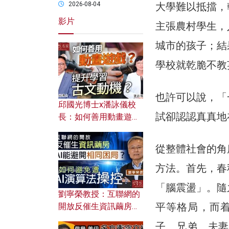
大學難以抵擋，
2026-08-04
影片
主張農村學生，
城市的孩子；結
學校就乾脆不教
也許可以說，「
邱國光博士x潘詠儀校
試卻認認真真地
長：如何善用動畫遊戲
提升學習古文動機？
從整體社會的角
方法。首先，春
「腦震盪」。隨
劉寧榮教授：互聯網的
平等格局，而
開放反催生資訊繭房，
AI能避開相同困局？如
子、兄弟、夫妻