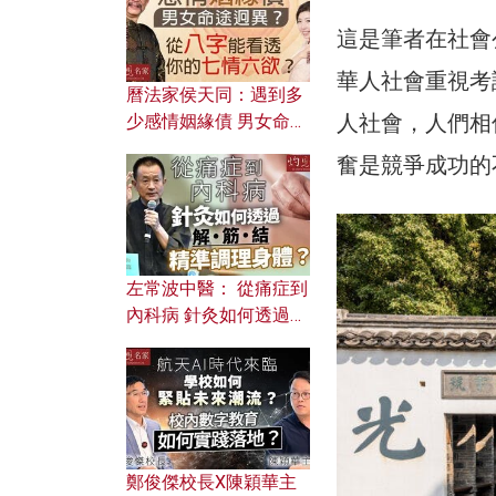
這是筆者在社會
華人社會重視考
曆法家侯天同：遇到多
人社會，人們相
少感情姻緣債 男女命途
迥異？ 從八字能看透你
奮是競爭成功的
的七情六欲？
左常波中醫： 從痛症到
內科病 針灸如何透過解
筋結 精準調理身體？
鄭俊傑校長X陳穎華主