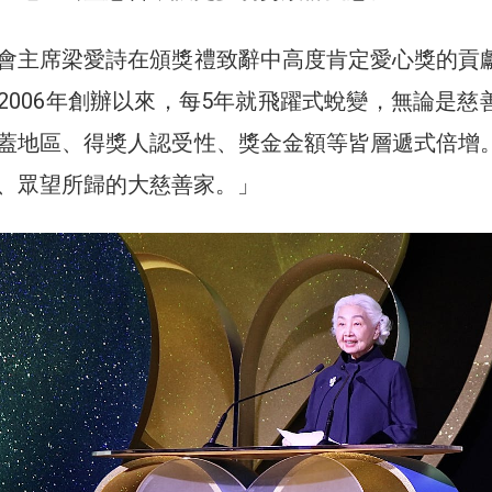
會主席梁愛詩在頒獎禮致辭中高度肯定愛心獎的貢
2006年創辦以來，每5年就飛躍式蛻變，無論是慈
蓋地區、得獎人認受性、獎金金額等皆層遞式倍增
、眾望所歸的大慈善家。」