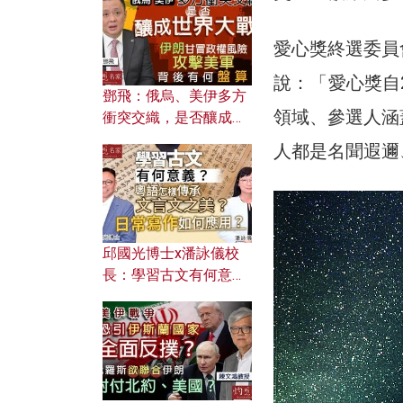
何避免遭AI演算法操
控？
愛心獎終選委員
說：「愛心獎自
鄧飛：俄烏、美伊多方
領域、參選人涵
衝突交織，是否釀成世
界大戰？ 伊朗甘冒政權
人都是名聞遐邇
風險攻擊美軍，背後有
何盤算？
邱國光博士x潘詠儀校
長：學習古文有何意
義？ 粵語怎樣傳承文言
文之美？ 日常寫作如何
應用？