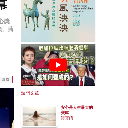
幕
心獎
典、蔣
邢戎
熱門文章
安心是人生最大的
寶庫
譚寶碩