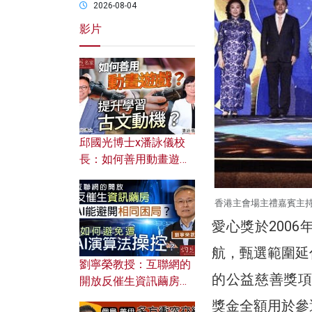
2026-08-04
影片
邱國光博士x潘詠儀校
長：如何善用動畫遊戲
提升學習古文動機？
香港主會場主禮嘉賓主持
愛心獎於200
航，甄選範圍延
劉寧榮教授：互聯網的
的公益慈善獎項
開放反催生資訊繭房，
AI能避開相同困局？如
獎金全額用於參