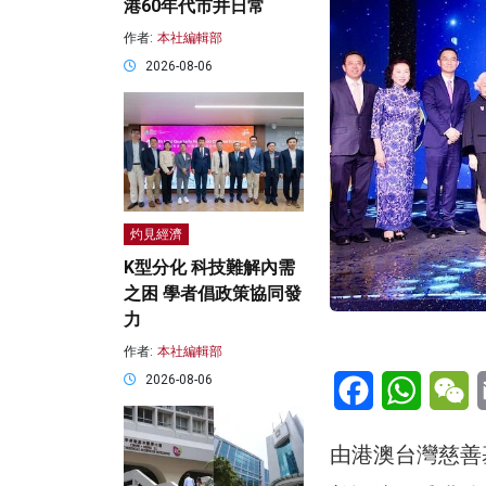
港60年代市井日常
作者:
本社編輯部
2026-08-06
灼見經濟
K型分化 科技難解內需
之困 學者倡政策協同發
力
作者:
本社編輯部
Facebook
WhatsA
W
2026-08-06
由港澳台灣慈善