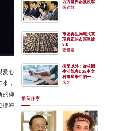
西方世界兩批政客
張建雄
市區再生局範式實
現真正的市區重建
3.0
張量童
摘星以外：從校園
與愛心
生活觀察DSE中文
科摘星學生的一點
未來，
特質
來文
新的傳
推薦作家
照拂海