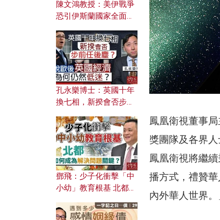
陳文鴻教授：美伊戰爭
恐引伊斯蘭國家全面反
撲？ 俄羅斯欲聯合伊朗
對付北約美國？
孔永樂博士：英國十年
換七相，新揆會否步前
任後塵？脫歐後英國經
鳳凰衛視董事局
濟為何仍然低迷？
獎團隊及各界人
鳳凰衛視將繼續
播方式，禮贊華
鄧飛：少子化衝擊「中
小幼」教育根基 北都如
內外華人世界。
何成為解決問題關鍵？