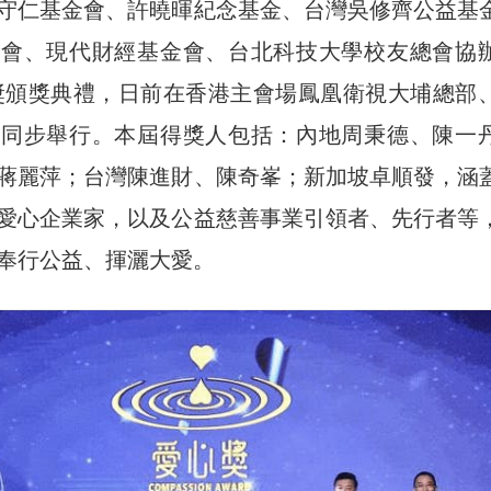
守仁基金會、許曉暉紀念基金、台灣吳修齊公益基
金會、現代財經基金會、台北科技大學校友總會協
愛心獎頒獎典禮，日前在香港主會場鳳凰衛視大埔總部
場同步舉行。本屆得獎人包括：內地周秉德、陳一
蔣麗萍；台灣陳進財、陳奇峯；新加坡卓順發，涵
愛心企業家，以及公益慈善事業引領者、先行者等
奉行公益、揮灑大愛。