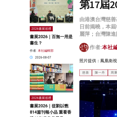
第17屆
由港澳台灣慈善
日前揭曉，本屆
2026書展巡禮
麗萍；台灣陳進
書展2026｜百無一用是
書生？
作者:
本社
作者:
本社編輯部
2026-08-07
照片提供：鳳凰衛視
慈善
陳一丹
周
2026書展巡禮
書展2026｜從劉以鬯
814篇刊報小品 重看香