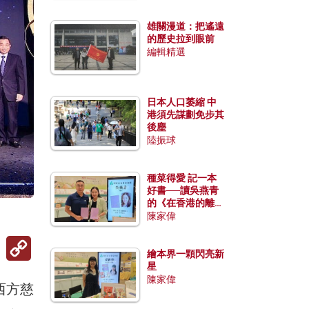
雄關漫道：把遙遠
的歷史拉到眼前
編輯精選
日本人口萎縮 中
港須先謀劃免步其
後塵
陸振球
種菜得愛 記一本
好書──讀吳燕青
的《在香港的離島
種菜》
陳家偉
Copy
Link
繪本界一顆閃亮新
星
陳家偉
西方慈