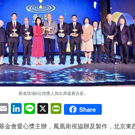
香港現場6位得獎人與出席嘉賓合影。
pp
eChat
Email
LinkedIn
Line
X
PrintFriendly
Share
基金會愛心獎主辦，鳳凰衛視協辦及製作，北京東