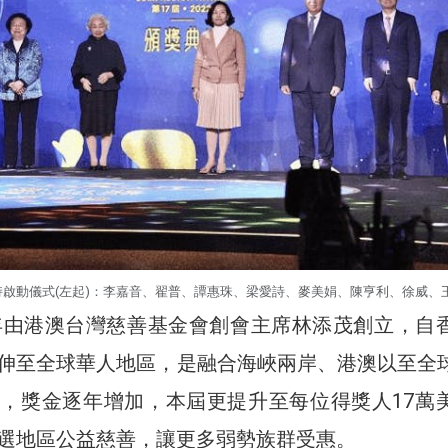
啟動儀式(左起)：李嘉音、翟普、譚惠珠、梁愛詩、麥美娟、陳亨利、徐威、
6年由港澳台灣慈善基金會創會主席林添茂創立，自
伸至全球華人地區，是融合海峽兩岸、港澳以至全
，獎金逐年增加，本屆更提升至每位得獎人17萬
選地區公益慈善，讓更多弱勢族群受惠。