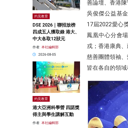
善論壇、香港陳
吳俊傑公益基
灼見教育
17屆2022
DSE 2026｜聯招放榜
四成五人獲取錄 港大、
鳳凰中心分會
中大各取12狀元
戎；香港康典、
作者:
本社編輯部
2026-08-05
慈善團體領袖、
皆在各自的領域
灼見教育
港大亞洲科學營 四諾獎
得主與學生講解互動
作者:
本社編輯部