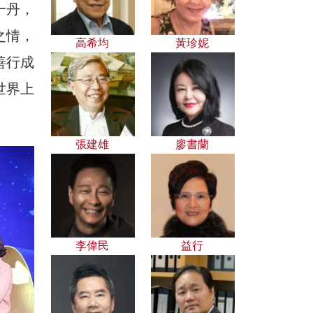
一丹，
之情，
高希均
黃珍妮
善行成
世界上
張建雄
廖書蘭
李偉民
益行