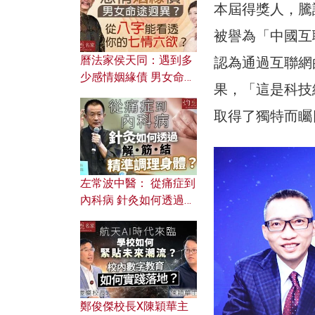
本屆得獎人，騰
被譽為「中國互
曆法家侯天同：遇到多
認為通過互聯網
少感情姻緣債 男女命途
果，「這是科技
迥異？ 從八字能看透你
的七情六欲？
取得了獨特而矚
左常波中醫： 從痛症到
內科病 針灸如何透過解
筋結 精準調理身體？
鄭俊傑校長X陳穎華主