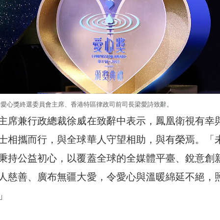
愛心獎終選委員會主席、香港特區律政司前司長梁愛詩致辭。
主席兼行政總裁徐威在致辭中表示，鳳凰衛視有幸
士相攜而行，與全球華人守望相助，與有榮焉。「
秉持公益初心，以覆蓋全球的全媒體平臺、銳意創
人慈善、廣布無疆大愛，令愛心與溫暖綿延不絕，
」