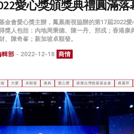
2022愛心獎頒獎典禮圓滿落
基金會愛心獎主辦，鳳凰衛視協辦的第17屆2022愛
得獎人包括：內地周秉德、陳一丹、邢戎；香港康
財、陳奇峯；新加坡卓順發。
編輯部
- 2022-12-18
商情
秉德
大愛
卓順發
康典
愛心獎
港澳台灣慈善基金會
蔣麗萍