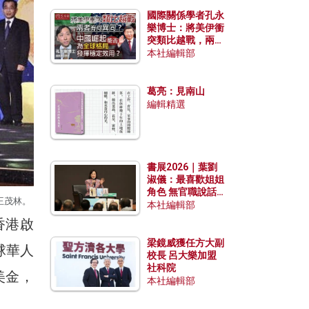
國際關係學者孔永
樂博士：將美伊衝
突類比越戰，兩者
有何異同？中國崛
本社編輯部
起能否為全球格局
發揮穩定效用？
葛亮：見南山
編輯精選
書展2026｜葉劉
淑儀：最喜歡姐姐
角色 無官職說話
王茂林。
包袱少
本社編輯部
香港啟
梁鏡威獲任方大副
球華人
校長 呂大樂加盟
社科院
美金，
本社編輯部