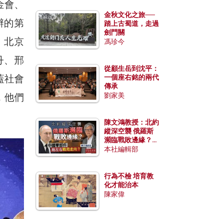
金會、
金秋文化之旅──
辦的第
踏上古蜀道，走過
劍門關
、北京
馮珍今
丹、邢
從顧生岳到沈平：
蓋社會
一個座右銘的兩代
傳承
，他們
劉家美
陳文鴻教授：北約
縱深空襲 俄羅斯
瀕臨戰敗邊緣？中
國零部件能左右戰
本社編輯部
局走向？
行為不檢 培育教
化才能治本
陳家偉