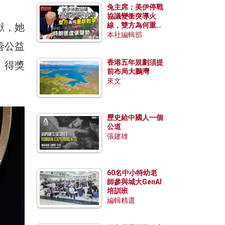
兔主席：美伊停戰
協議變衝突導火
獻，她
線，雙方為何重啟
戰爭？伊朗一早洞
本社編輯部
悉特朗普虛張聲
善公益
勢？
香港五年規劃須提
。得獎
前布局大鵬灣
來文
歷史給中國人一個
公道
張建雄
60名中小特幼老
師參與城大GenAI
培訓班
編輯精選