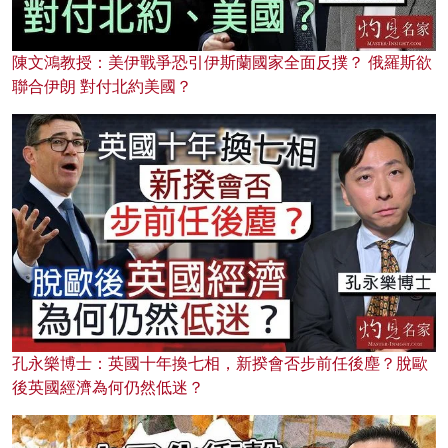
陳文鴻教授：美伊戰爭恐引伊斯蘭國家全面反撲？ 俄羅斯欲
聯合伊朗 對付北約美國？
孔永樂博士：英國十年換七相，新揆會否步前任後塵？脫歐
後英國經濟為何仍然低迷？