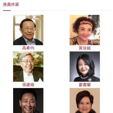
推薦作家
高希均
黃珍妮
張建雄
廖書蘭