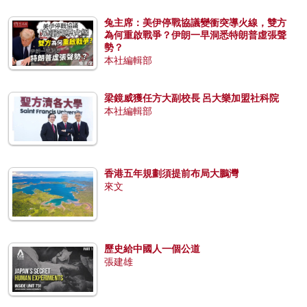
兔主席：美伊停戰協議變衝突導火線，雙方
為何重啟戰爭？伊朗一早洞悉特朗普虛張聲
勢？
本社編輯部
梁鏡威獲任方大副校長 呂大樂加盟社科院
本社編輯部
香港五年規劃須提前布局大鵬灣
來文
歷史給中國人一個公道
張建雄