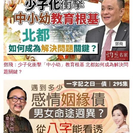
鄧飛：少子化衝擊「中小幼」教育根基 北都如何成為解決問
題關鍵？