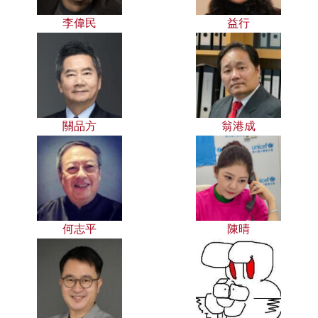
李偉民
益行
關品方
翁港成
何志平
陳晴