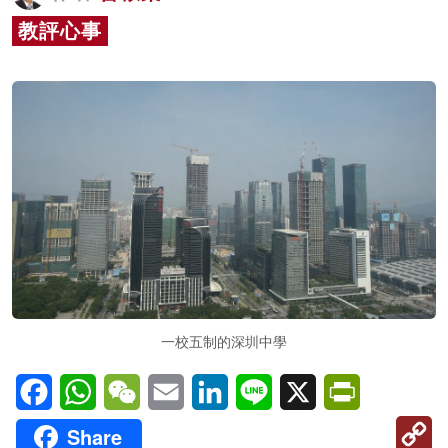
名家榜
教評心事
灼見活動
關於我們
一校五制的深圳中學
Facebook
WhatsApp
WeChat
Email
LinkedIn
Line
X
PrintFriendl
C
Share
Li