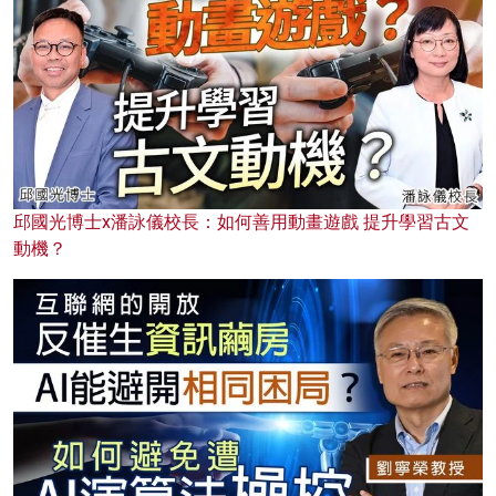
邱國光博士x潘詠儀校長：如何善用動畫遊戲 提升學習古文
動機？