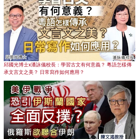
邱國光博士x潘詠儀校長：學習古文有何意義？ 粵語怎樣傳
承文言文之美？ 日常寫作如何應用？