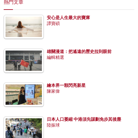
熱門文章
安心是人生最大的寶庫
譚寶碩
雄關漫道：把遙遠的歷史拉到眼前
編輯精選
繪本界一顆閃亮新星
陳家偉
日本人口萎縮 中港須先謀劃免步其後塵
陸振球