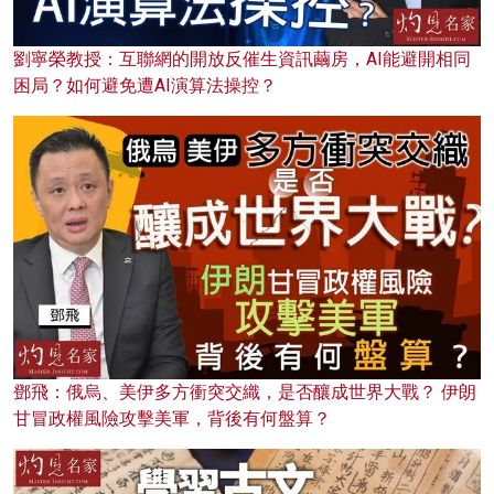
劉寧榮教授：互聯網的開放反催生資訊繭房，AI能避開相同
困局？如何避免遭AI演算法操控？
鄧飛：俄烏、美伊多方衝突交織，是否釀成世界大戰？ 伊朗
甘冒政權風險攻擊美軍，背後有何盤算？