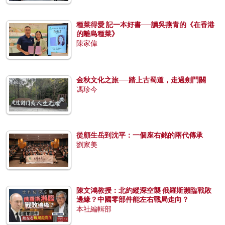
種菜得愛 記一本好書──讀吳燕青的《在香港
的離島種菜》
陳家偉
金秋文化之旅──踏上古蜀道，走過劍門關
馮珍今
從顧生岳到沈平：一個座右銘的兩代傳承
劉家美
陳文鴻教授：北約縱深空襲 俄羅斯瀕臨戰敗
邊緣？中國零部件能左右戰局走向？
本社編輯部