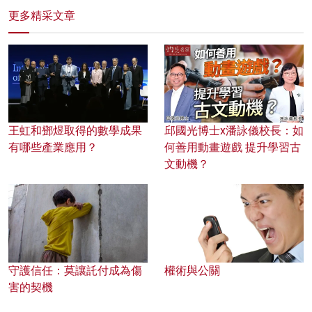
更多精采文章
王虹和鄧煜取得的數學成果
邱國光博士x潘詠儀校長：如
有哪些產業應用？
何善用動畫遊戲 提升學習古
文動機？
守護信任：莫讓託付成為傷
權術與公關
害的契機