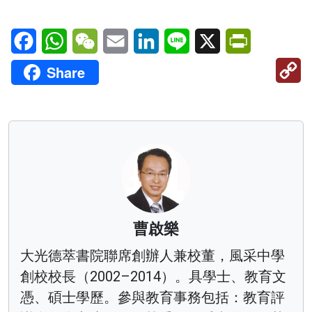
Facebook
WhatsApp
WeChat
Email
LinkedIn
Line
X
PrintFriendl
C
Share
Li
曹啟樂
大光德萃書院聯席創辦人兼校董，風采中學
創校校長（2002–2014）。具學士、教育文
憑、碩士學歷。參與教育事務包括：教育評