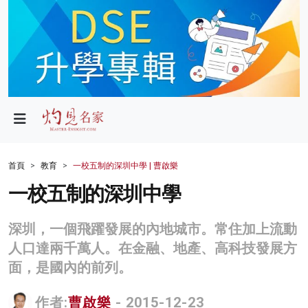
政局
教育
文化
財經
首頁
教育
一校五制的深圳中學 | 曹啟樂
生活
一校五制的深圳中學
健康
深圳，一個飛躍發展的內地城市。常住加上流動
商業
人口達兩千萬人。在金融、地產、高科技發展方
面，是國內的前列。
科技
影片
作者:
曹啟樂
- 2015-12-23