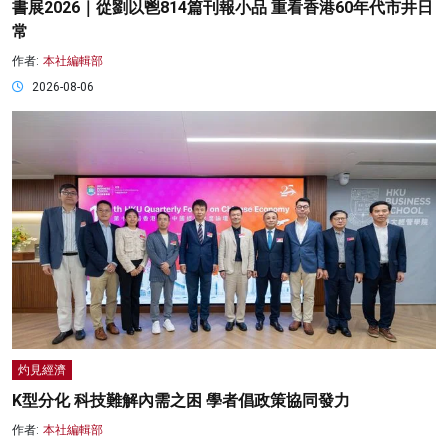
書展2026｜從劉以鬯814篇刊報小品 重看香港60年代市井日
常
作者:
本社編輯部
2026-08-06
灼見經濟
K型分化 科技難解內需之困 學者倡政策協同發力
作者:
本社編輯部