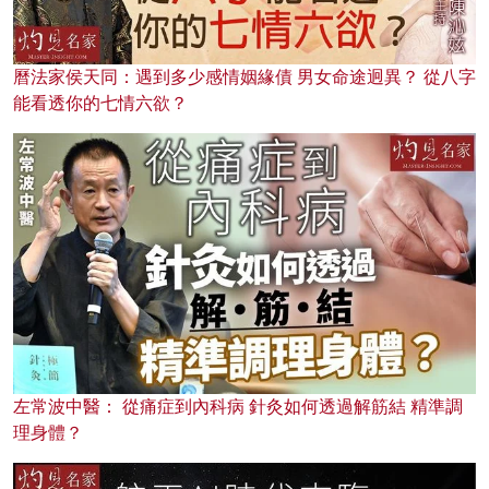
曆法家侯天同：遇到多少感情姻緣債 男女命途迥異？ 從八字
能看透你的七情六欲？
左常波中醫： 從痛症到內科病 針灸如何透過解筋結 精準調
理身體？