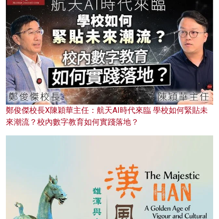
鄭俊傑校長X陳穎華主任：航天AI時代來臨 學校如何緊貼未
來潮流？校內數字教育如何實踐落地？