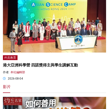
灼見教育
港大亞洲科學營 四諾獎得主與學生講解互動
作者:
本社編輯部
2026-08-04
影片