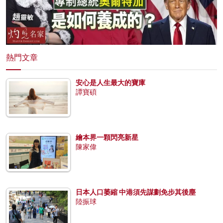
熱門文章
安心是人生最大的寶庫
譚寶碩
繪本界一顆閃亮新星
陳家偉
日本人口萎縮 中港須先謀劃免步其後塵
陸振球