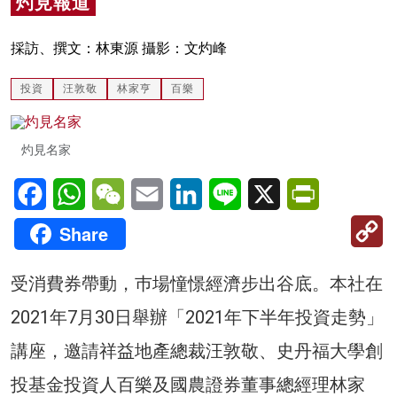
灼見報道
名家榜
採訪、撰文：林東源 攝影：文灼峰
灼見活動
投資
汪敦敬
林家亨
百樂
關於我們
灼見名家
Facebook
WhatsApp
WeChat
Email
LinkedIn
Line
X
PrintFriendl
C
Share
Li
受消費券帶動，巿場憧憬經濟步出谷底。本社在
2021年7月30日舉辦「2021年下半年投資走勢」
講座，邀請祥益地產總裁汪敦敬、史丹福大學創
投基金投資人百樂及國農證券董事總經理林家