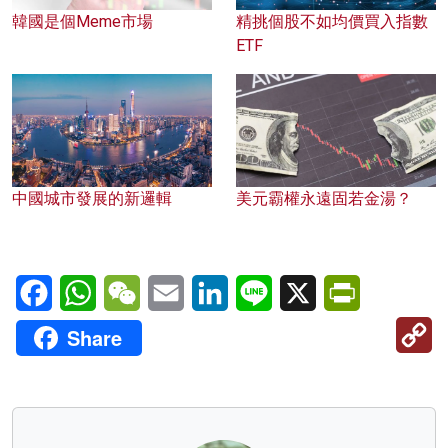
韓國是個Meme市場
精挑個股不如均價買入指數
ETF
中國城市發展的新邏輯
美元霸權永遠固若金湯？
Facebook
WhatsApp
WeChat
Email
LinkedIn
Line
X
PrintFriendl
C
Share
Li