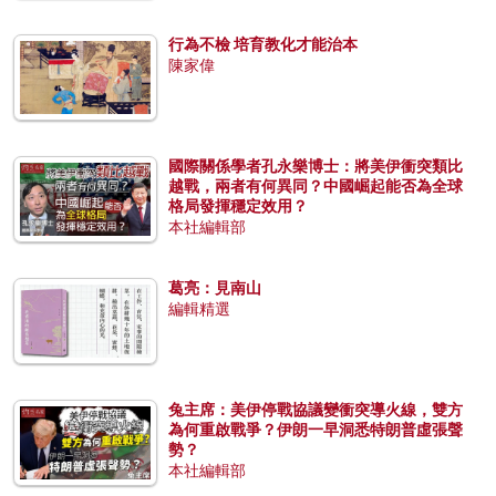
行為不檢 培育教化才能治本
陳家偉
國際關係學者孔永樂博士：將美伊衝突類比
越戰，兩者有何異同？中國崛起能否為全球
格局發揮穩定效用？
本社編輯部
葛亮：見南山
編輯精選
兔主席：美伊停戰協議變衝突導火線，雙方
為何重啟戰爭？伊朗一早洞悉特朗普虛張聲
勢？
本社編輯部