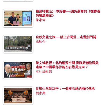
種菜得愛 記一本好書──讀吳燕青的《在香港
的離島種菜》
陳家偉
金秋文化之旅──踏上古蜀道，走過劍門關
馮珍今
陳文鴻教授：北約縱深空襲 俄羅斯瀕臨戰敗
邊緣？中國零部件能左右戰局走向？
本社編輯部
從顧生岳到沈平：一個座右銘的兩代傳承
劉家美