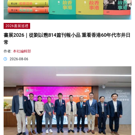
2026書展巡禮
書展2026｜從劉以鬯814篇刊報小品 重看香港60年代市井日
常
作者:
本社編輯部
2026-08-06