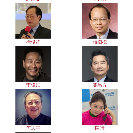
徐俊祥
張樹槐
李偉民
關品方
何志平
陳晴