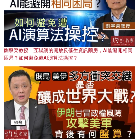
劉寧榮教授：互聯網的開放反催生資訊繭房，AI能避開相同
困局？如何避免遭AI演算法操控？