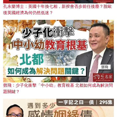
孔永樂博士：英國十年換七相，新揆會否步前任後塵？脫歐
後英國經濟為何仍然低迷？
鄧飛：少子化衝擊「中小幼」教育根基 北都如何成為解決問
題關鍵？