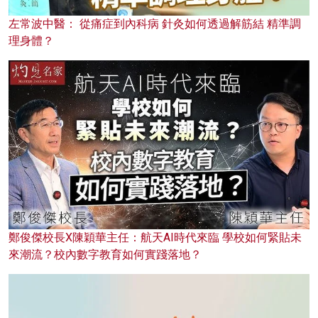
左常波中醫： 從痛症到內科病 針灸如何透過解筋結 精準調
理身體？
鄭俊傑校長X陳穎華主任：航天AI時代來臨 學校如何緊貼未
來潮流？校內數字教育如何實踐落地？