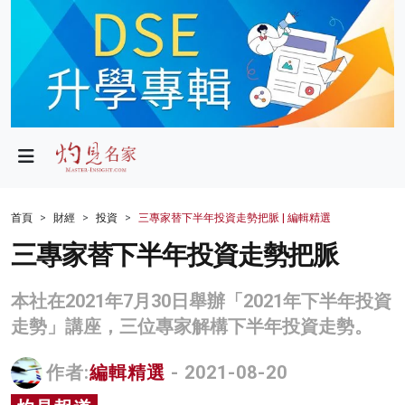
政局
教育
文化
財經
首頁
財經
投資
三專家替下半年投資走勢把脈 | 編輯精選
生活
三專家替下半年投資走勢把脈
健康
本社在2021年7月30日舉辦「2021年下半年投資
商業
走勢」講座，三位專家解構下半年投資走勢。
科技
作者:
編輯精選
- 2021-08-20
影片