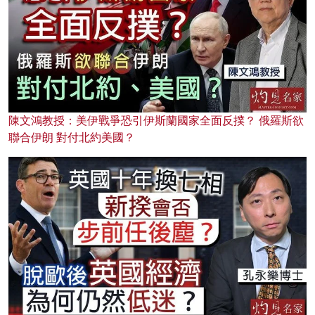
陳文鴻教授：美伊戰爭恐引伊斯蘭國家全面反撲？ 俄羅斯欲
聯合伊朗 對付北約美國？