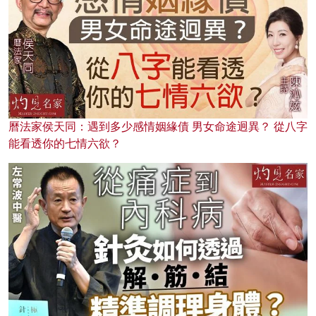
曆法家侯天同：遇到多少感情姻緣債 男女命途迥異？ 從八字
能看透你的七情六欲？