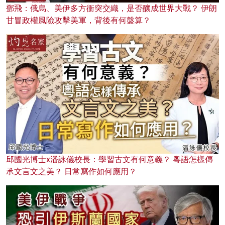
鄧飛：俄烏、美伊多方衝突交織，是否釀成世界大戰？ 伊朗
甘冒政權風險攻擊美軍，背後有何盤算？
邱國光博士x潘詠儀校長：學習古文有何意義？ 粵語怎樣傳
承文言文之美？ 日常寫作如何應用？