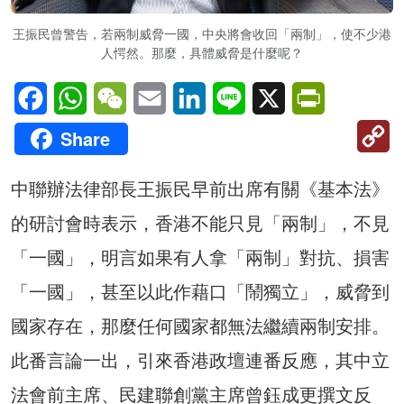
王振民曾警告，若兩制威脅一國，中央將會收回「兩制」，使不少港
人愕然。那麼，具體威脅是什麼呢？
Facebook
WhatsApp
WeChat
Email
LinkedIn
Line
X
PrintFriendl
C
Share
Li
中聯辦法律部長王振民早前出席有關《基本法》
的研討會時表示，香港不能只見「兩制」，不見
「一國」，明言如果有人拿「兩制」對抗、損害
「一國」，甚至以此作藉口「鬧獨立」，威脅到
國家存在，那麼任何國家都無法繼續兩制安排。
此番言論一出，引來香港政壇連番反應，其中立
法會前主席、民建聯創黨主席曾鈺成更撰文反