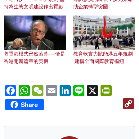
持為生態文明建設作出貢獻
助企業轉型突圍
舊香港模式已然落幕──恰是
教育軟實力賦能港五年規劃
香港開新篇章的契機
建構全面國際教育樞紐
Facebook
WhatsApp
WeChat
Email
LinkedIn
Line
X
PrintFriendl
C
Share
Li