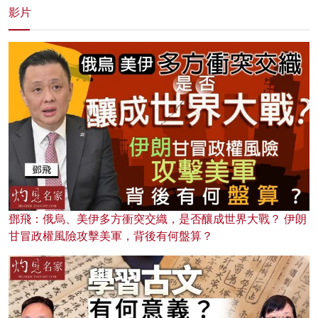
影片
鄧飛：俄烏、美伊多方衝突交織，是否釀成世界大戰？ 伊朗
甘冒政權風險攻擊美軍，背後有何盤算？