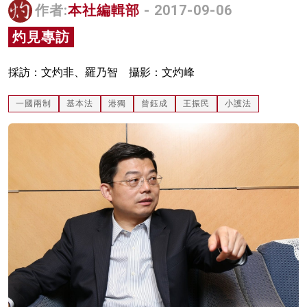
作者:
本社編輯部
- 2017-09-06
名家榜
灼見專訪
灼見活動
採訪：文灼非、羅乃智 攝影：文灼峰
關於我們
一國兩制
基本法
港獨
曾鈺成
王振民
小護法