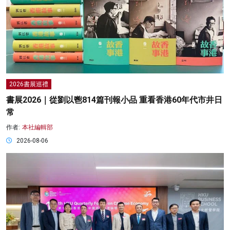
2026書展巡禮
書展2026｜從劉以鬯814篇刊報小品 重看香港60年代市井日
常
作者:
本社編輯部
2026-08-06