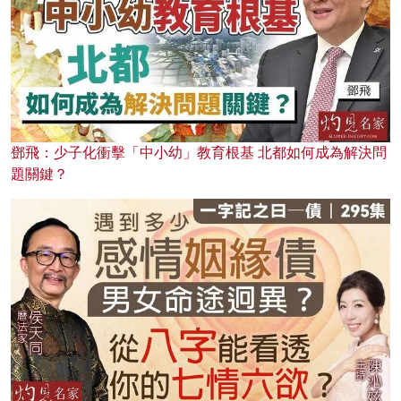
鄧飛：少子化衝擊「中小幼」教育根基 北都如何成為解決問
題關鍵？