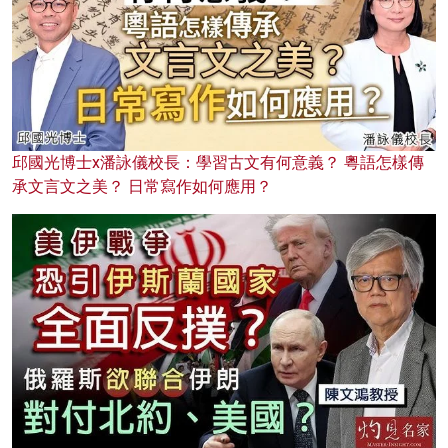
邱國光博士x潘詠儀校長：學習古文有何意義？ 粵語怎樣傳
承文言文之美？ 日常寫作如何應用？