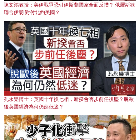
陳文鴻教授：美伊戰爭恐引伊斯蘭國家全面反撲？ 俄羅斯欲
聯合伊朗 對付北約美國？
孔永樂博士：英國十年換七相，新揆會否步前任後塵？脫歐
後英國經濟為何仍然低迷？