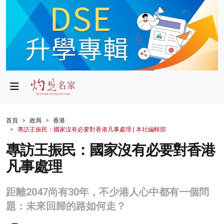
政局
教育
文化
財經
首頁
政局
香港
專訪王振民：國家沒有必要對香港凡事處理 | 本社編輯部
生活
專訪王振民：國家沒有必要對香港
健康
凡事處理
商業
距離2047尚有30年，不少港人心中都有一個問
科技
題：未來回歸的路如何走？
影片