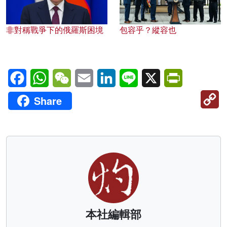
非對稱戰爭下的俄羅斯困境
包容乎？縱容也
Facebook
WhatsApp
WeChat
Email
LinkedIn
Line
X
PrintFriendl
C
Share
Li
本社編輯部