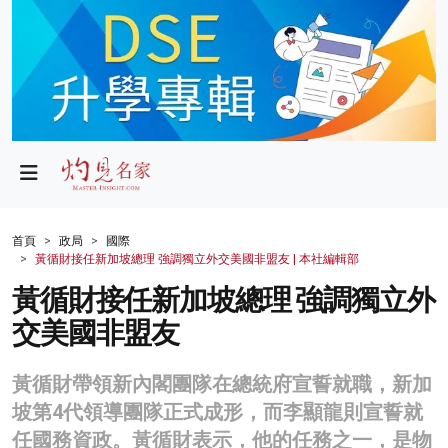
政局
教育
文化
財經
首頁
政局
國際
黃循財接任新加坡總理 強調獨立外交美國非盟友 | 本社編輯部
生活
黃循財接任新加坡總理 強調獨立外
健康
交美國非盟友
商業
黃循財帶領新內閣團隊在總統府宣誓就職，新加
科技
坡第4代領導團隊正式成形，而李顯龍則宣誓就
影片
任國務資政。黃循財表示，他的任務之一，是物