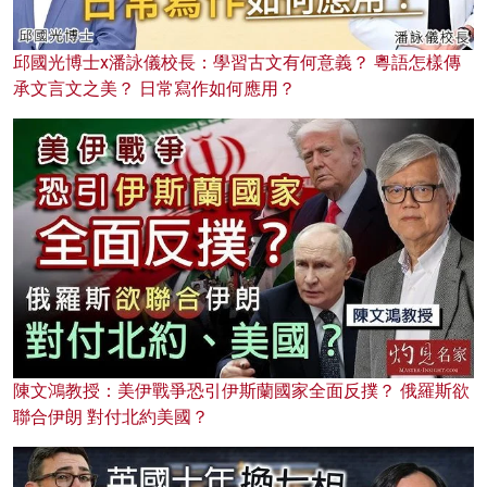
邱國光博士x潘詠儀校長：學習古文有何意義？ 粵語怎樣傳
承文言文之美？ 日常寫作如何應用？
陳文鴻教授：美伊戰爭恐引伊斯蘭國家全面反撲？ 俄羅斯欲
聯合伊朗 對付北約美國？