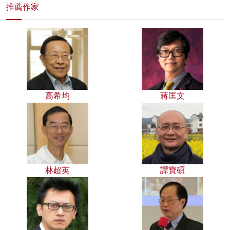
推薦作家
高希均
蔣匡文
林超英
譚寶碩