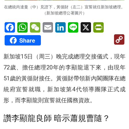
在總統尚達曼（中）見證下，黃循財（左二）宣誓就任新加坡總理。
（新加坡總理公署圖片）
Facebook
WhatsApp
WeChat
Email
LinkedIn
Line
X
PrintFriendl
C
Share
Li
新加坡15日（周三）晚完成總理交接儀式，現年
72歲、擔任總理20年的李顯龍退下來，由現年
51歲的黃循財接任。黃循財帶領新內閣團隊在總
統府宣誓就職，新加坡第4代領導團隊正式成
形，而李顯龍則宣誓就任國務資政。
讚李顯龍良師 暗示蕭規曹隨？