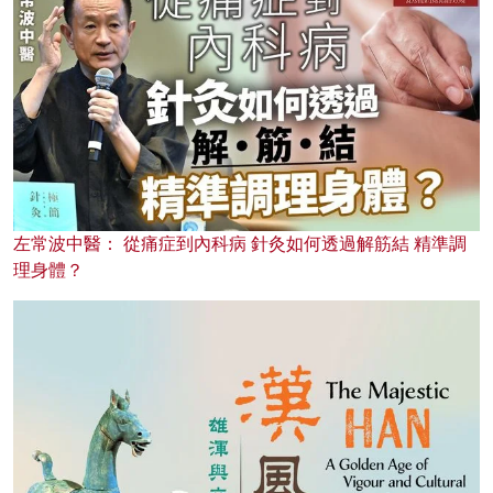
左常波中醫： 從痛症到內科病 針灸如何透過解筋結 精準調
理身體？