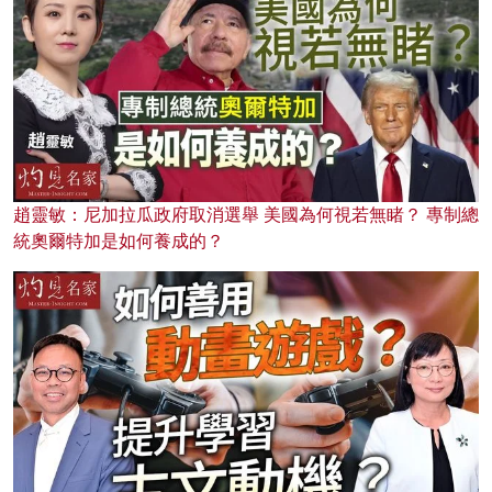
趙靈敏：尼加拉瓜政府取消選舉 美國為何視若無睹？ 專制總
統奧爾特加是如何養成的？