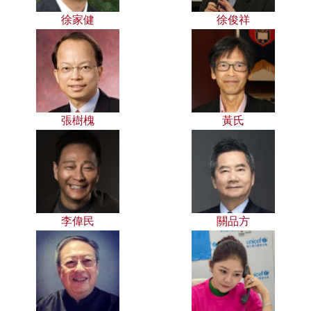
徐家健
徐俊祥
張樹槐
黃氏
李偉民
關品方