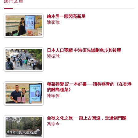
熱門文章
繪本界一顆閃亮新星
陳家偉
日本人口萎縮 中港須先謀劃免步其後塵
陸振球
種菜得愛 記一本好書──讀吳燕青的《在香港
的離島種菜》
陳家偉
金秋文化之旅──踏上古蜀道，走過劍門關
馮珍今