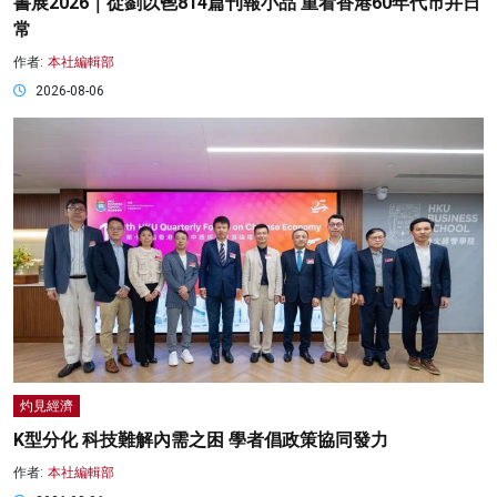
書展2026｜從劉以鬯814篇刊報小品 重看香港60年代市井日
常
作者:
本社編輯部
2026-08-06
灼見經濟
K型分化 科技難解內需之困 學者倡政策協同發力
作者:
本社編輯部