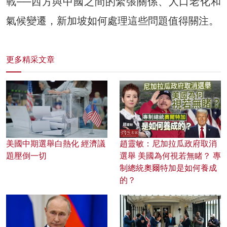
戰──西方與中國之間的緊張關係、人口老化和
氣候變遷，新加坡如何處理這些問題值得關注。
更多精采文章
美國中期選舉白熱化 經濟議
趙靈敏：尼加拉瓜政府取消
題壓倒一切
選舉 美國為何視若無睹？ 專
制總統奧爾特加是如何養成
的？