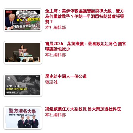
兔主席：美伊停戰協議變衝突導火線，雙方
為何重啟戰爭？伊朗一早洞悉特朗普虛張聲
勢？
本社編輯部
書展2026｜葉劉淑儀：最喜歡姐姐角色 無官
職說話包袱少
本社編輯部
歷史給中國人一個公道
張建雄
梁鏡威獲任方大副校長 呂大樂加盟社科院
本社編輯部