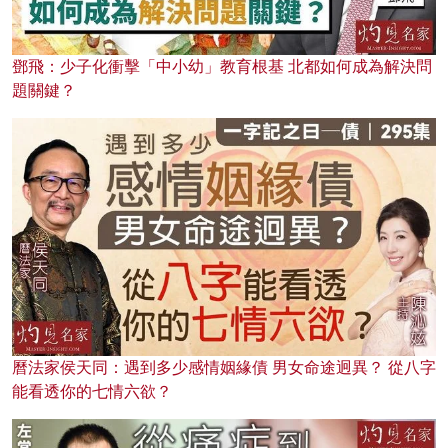
鄧飛：少子化衝擊「中小幼」教育根基 北都如何成為解決問
題關鍵？
曆法家侯天同：遇到多少感情姻緣債 男女命途迥異？ 從八字
能看透你的七情六欲？