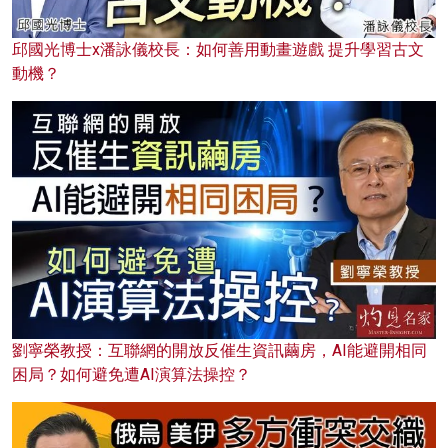
邱國光博士x潘詠儀校長：如何善用動畫遊戲 提升學習古文
動機？
劉寧榮教授：互聯網的開放反催生資訊繭房，AI能避開相同
困局？如何避免遭AI演算法操控？