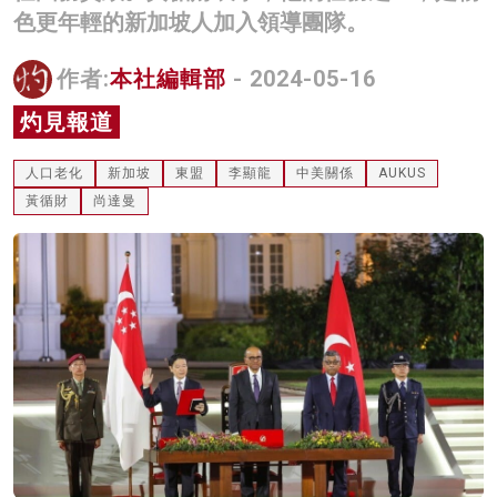
色更年輕的新加坡人加入領導團隊。
名家榜
灼見活動
作者:
本社編輯部
- 2024-05-16
灼見報道
關於我們
人口老化
新加坡
東盟
李顯龍
中美關係
AUKUS
黃循財
尚達曼