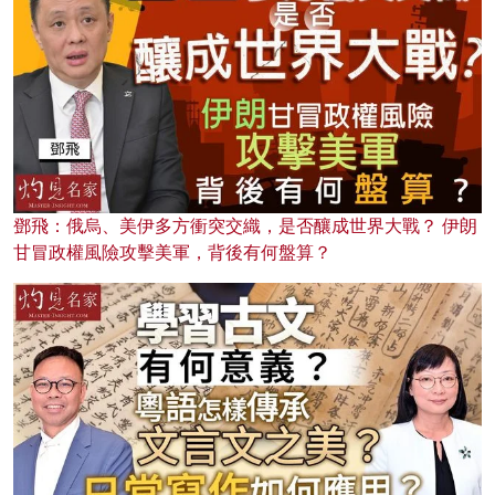
鄧飛：俄烏、美伊多方衝突交織，是否釀成世界大戰？ 伊朗
甘冒政權風險攻擊美軍，背後有何盤算？