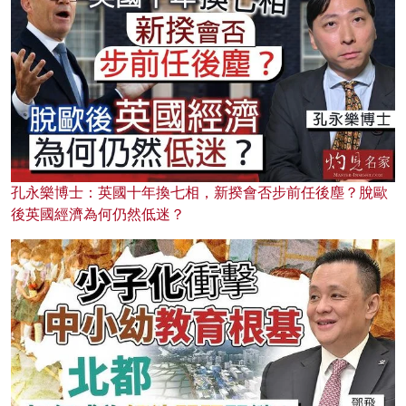
孔永樂博士：英國十年換七相，新揆會否步前任後塵？脫歐
後英國經濟為何仍然低迷？