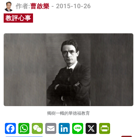
作者:
曹啟樂
- 2015-10-26
名家榜
教評心事
灼見活動
關於我們
獨樹一幟的華德福教育
Facebook
WhatsApp
WeChat
Email
LinkedIn
Line
X
PrintFriendl