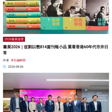
2026書展巡禮
書展2026｜從劉以鬯814篇刊報小品 重看香港60年代市井日
常
作者:
本社編輯部
2026-08-06