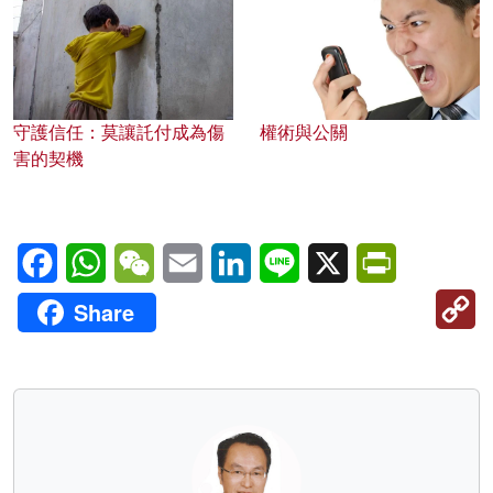
守護信任：莫讓託付成為傷
權術與公關
害的契機
Facebook
WhatsApp
WeChat
Email
LinkedIn
Line
X
PrintFriendl
C
Share
Li