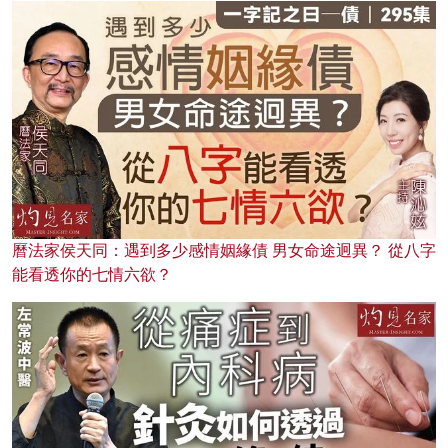
曆法家侯天同：遇到多少感情姻緣債 男女命途迥異？ 從八字
能看透你的七情六欲？