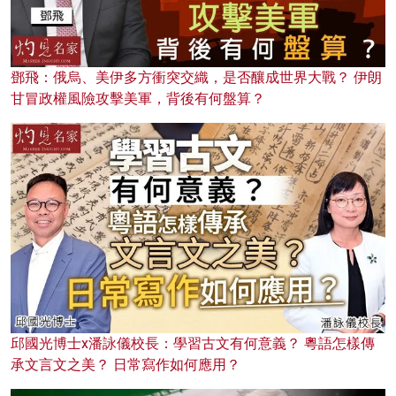
鄧飛：俄烏、美伊多方衝突交織，是否釀成世界大戰？ 伊朗
甘冒政權風險攻擊美軍，背後有何盤算？
邱國光博士x潘詠儀校長：學習古文有何意義？ 粵語怎樣傳
承文言文之美？ 日常寫作如何應用？