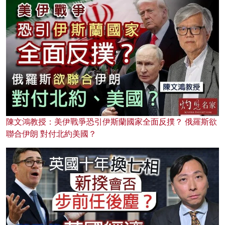
陳文鴻教授：美伊戰爭恐引伊斯蘭國家全面反撲？ 俄羅斯欲
聯合伊朗 對付北約美國？