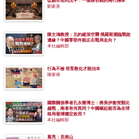
從顧生岳到沈平：一個座右銘的兩代傳承
劉家美
陳文鴻教授：北約縱深空襲 俄羅斯瀕臨戰敗
邊緣？中國零部件能左右戰局走向？
本社編輯部
行為不檢 培育教化才能治本
陳家偉
國際關係學者孔永樂博士：將美伊衝突類比
越戰，兩者有何異同？中國崛起能否為全球
格局發揮穩定效用？
本社編輯部
葛亮：見南山