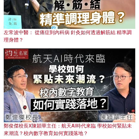
左常波中醫： 從痛症到內科病 針灸如何透過解筋結 精準調
理身體？
鄭俊傑校長X陳穎華主任：航天AI時代來臨 學校如何緊貼未
來潮流？校內數字教育如何實踐落地？