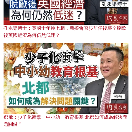
孔永樂博士：英國十年換七相，新揆會否步前任後塵？脫歐
後英國經濟為何仍然低迷？
鄧飛：少子化衝擊「中小幼」教育根基 北都如何成為解決問
題關鍵？