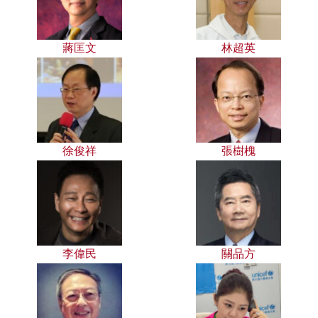
蔣匡文
林超英
徐俊祥
張樹槐
李偉民
關品方