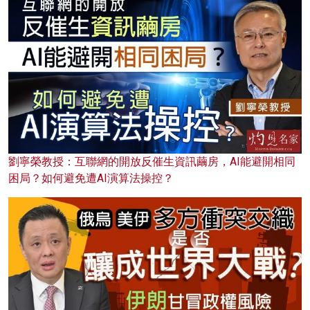
劉寧榮教授：互聯網的開放反催生資訊繭房，AI能避開相同
困局？如何避免遭AI演算法操控？