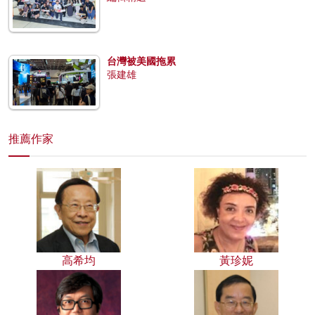
台灣被美國拖累
張建雄
推薦作家
高希均
黃珍妮