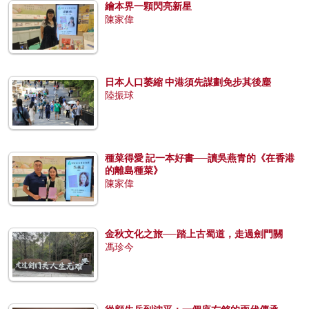
繪本界一顆閃亮新星
陳家偉
日本人口萎縮 中港須先謀劃免步其後塵
陸振球
種菜得愛 記一本好書──讀吳燕青的《在香港
的離島種菜》
陳家偉
金秋文化之旅──踏上古蜀道，走過劍門關
馮珍今