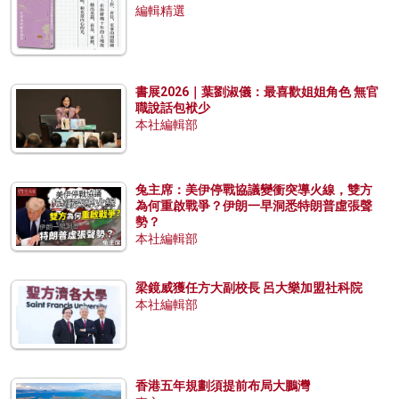
編輯精選
書展2026｜葉劉淑儀：最喜歡姐姐角色 無官
職說話包袱少
本社編輯部
兔主席：美伊停戰協議變衝突導火線，雙方
為何重啟戰爭？伊朗一早洞悉特朗普虛張聲
勢？
本社編輯部
梁鏡威獲任方大副校長 呂大樂加盟社科院
本社編輯部
香港五年規劃須提前布局大鵬灣