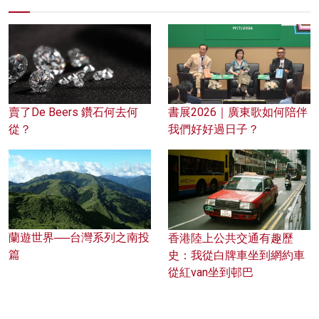
賣了De Beers 鑽石何去何
書展2026｜廣東歌如何陪伴
從？
我們好好過日子？
蘭遊世界──台灣系列之南投
香港陸上公共交通有趣歷
篇
史：我從白牌車坐到網約車
從紅van坐到邨巴