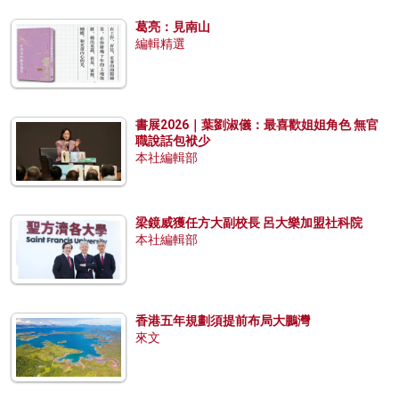
葛亮：見南山
編輯精選
書展2026｜葉劉淑儀：最喜歡姐姐角色 無官
職說話包袱少
本社編輯部
梁鏡威獲任方大副校長 呂大樂加盟社科院
本社編輯部
香港五年規劃須提前布局大鵬灣
來文