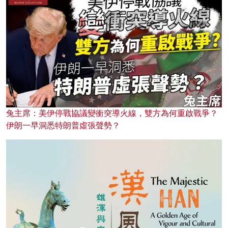
兔主席：美伊停戰協議變衝突導火線，雙方為何重啟戰爭？
伊朗一早洞悉特朗普虛張聲勢？