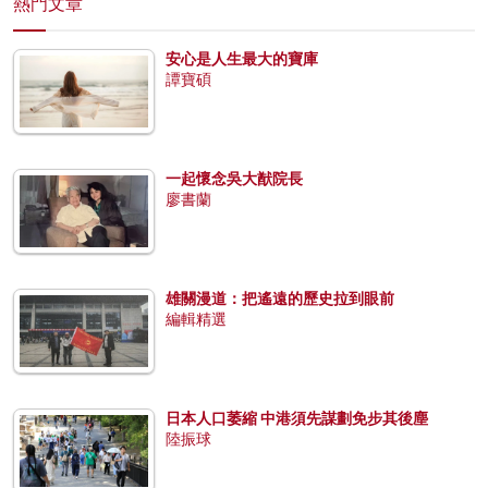
熱門文章
安心是人生最大的寶庫
譚寶碩
一起懷念吳大猷院長
廖書蘭
雄關漫道：把遙遠的歷史拉到眼前
編輯精選
日本人口萎縮 中港須先謀劃免步其後塵
陸振球