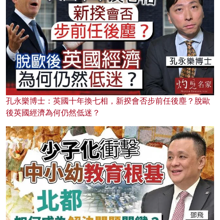
孔永樂博士：英國十年換七相，新揆會否步前任後塵？脫歐
後英國經濟為何仍然低迷？