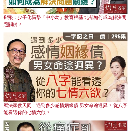
鄧飛：少子化衝擊「中小幼」教育根基 北都如何成為解決問
題關鍵？
曆法家侯天同：遇到多少感情姻緣債 男女命途迥異？ 從八字
能看透你的七情六欲？