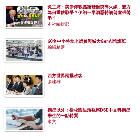
兔主席：美伊停戰協議變衝突導火線，雙方
為何重啟戰爭？伊朗一早洞悉特朗普虛張聲
勢？
本社編輯部
60名中小特幼老師參與城大GenAI培訓班
編輯精選
西方世界兩批政客
張建雄
摘星以外：從校園生活觀察DSE中文科摘星
學生的一點特質
來文