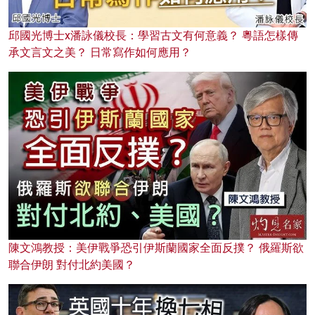
邱國光博士x潘詠儀校長：學習古文有何意義？ 粵語怎樣傳
承文言文之美？ 日常寫作如何應用？
陳文鴻教授：美伊戰爭恐引伊斯蘭國家全面反撲？ 俄羅斯欲
聯合伊朗 對付北約美國？