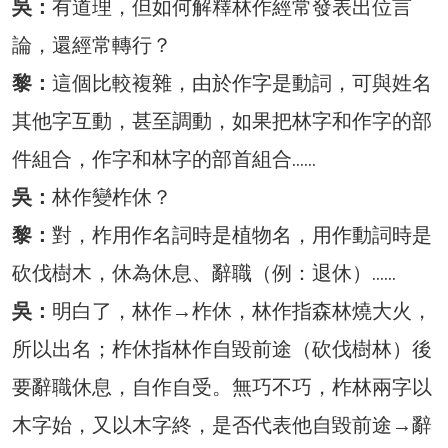
吳：
有道理，但如何解釋林作經常發表出位言
論，還經常轉行？
黎：
這個比較複雜，由於作字是動詞，可與姓名
其他字互動，甚至調動，如果把林字和作字的部
件組合，作字和林字的部首組合……
吳：
林作變柞休？
黎：
對，柞用作名詞時是植物名，用作動詞時是
砍伐樹木，休為休息、辭職（例：退休）……
吳：
明白了，林作→柞休，林作指森林燒大火，
所以出名；柞休指林作自毀前途（砍伐樹林）後
要辭職休息，自作自受。無巧不巧，柞林兩字以
木字始，又以木字終，是否代表他自毀前途→辭