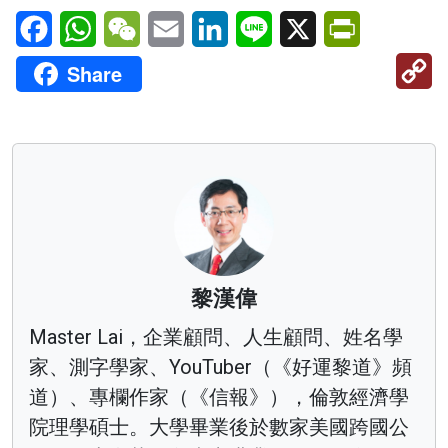
Facebook
WhatsApp
WeChat
Email
LinkedIn
Line
X
PrintFriendl
C
Share
Li
黎漢偉
Master Lai，企業顧問、人生顧問、姓名學
家、測字學家、YouTuber（《好運黎道》頻
道）、專欄作家（《信報》），倫敦經濟學
院理學碩士。大學畢業後於數家美國跨國公