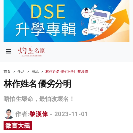
政局
教育
文化
財經
首頁
生活
潮流
林作姓名 優劣分明 | 黎漢偉
生活
林作姓名 優劣分明
健康
唔怕生壞命，最怕改壞名！
商業
作者:
黎漢偉
- 2023-11-01
科技
微言大義
影片