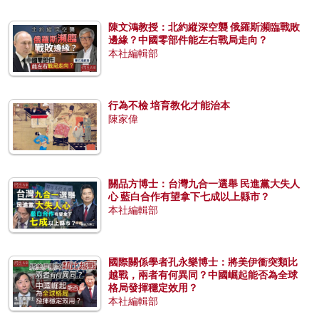
陳文鴻教授：北約縱深空襲 俄羅斯瀕臨戰敗
邊緣？中國零部件能左右戰局走向？
本社編輯部
行為不檢 培育教化才能治本
陳家偉
關品方博士：台灣九合一選舉 民進黨大失人
心 藍白合作有望拿下七成以上縣市？
本社編輯部
國際關係學者孔永樂博士：將美伊衝突類比
越戰，兩者有何異同？中國崛起能否為全球
格局發揮穩定效用？
本社編輯部