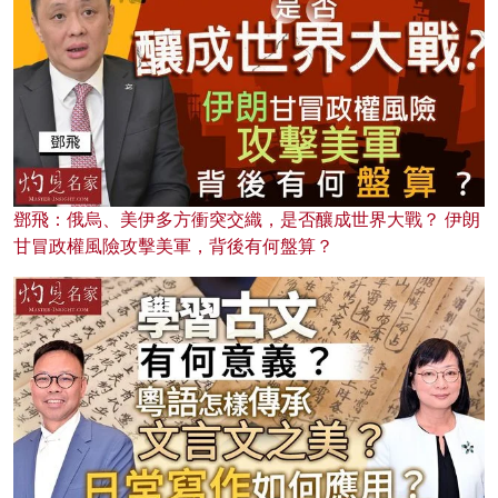
鄧飛：俄烏、美伊多方衝突交織，是否釀成世界大戰？ 伊朗
甘冒政權風險攻擊美軍，背後有何盤算？