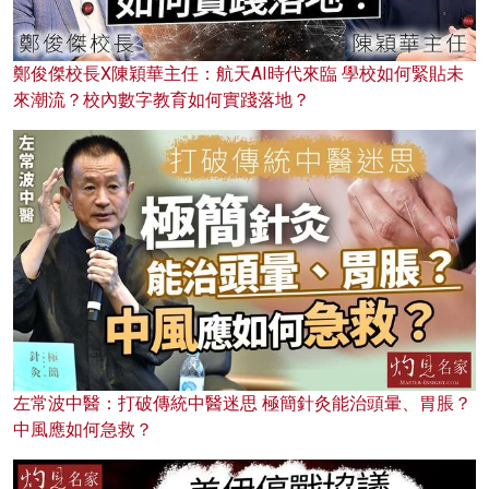
鄭俊傑校長X陳穎華主任：航天AI時代來臨 學校如何緊貼未
來潮流？校內數字教育如何實踐落地？
左常波中醫：打破傳統中醫迷思 極簡針灸能治頭暈、胃脹？
中風應如何急救？