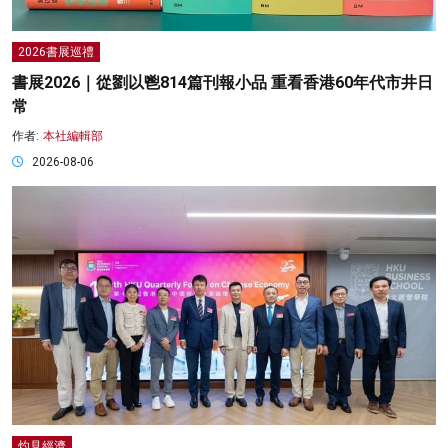
2026書展巡禮
書展2026｜從劉以鬯814篇刊報小品 重看香港60年代市井日
常
作者:
本社編輯部
2026-08-06
灼見經濟