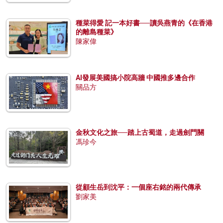
種菜得愛 記一本好書──讀吳燕青的《在香港
的離島種菜》
陳家偉
AI發展美國搞小院高牆 中國推多邊合作
關品方
金秋文化之旅──踏上古蜀道，走過劍門關
馮珍今
從顧生岳到沈平：一個座右銘的兩代傳承
劉家美