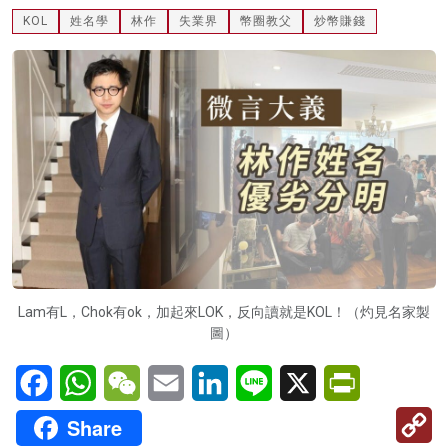
KOL
姓名學
林作
失業界
幣圈教父
炒幣賺錢
名家榜
灼見活動
關於我們
Lam有L，Chok有ok，加起來LOK，反向讀就是KOL！（灼見名家製
圖）
Facebook
WhatsApp
WeChat
Email
LinkedIn
Line
X
PrintFriendl
C
Share
Li