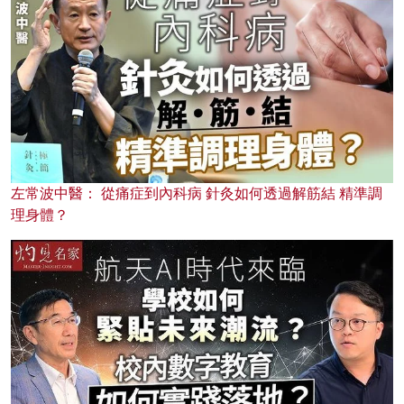
左常波中醫： 從痛症到內科病 針灸如何透過解筋結 精準調
理身體？