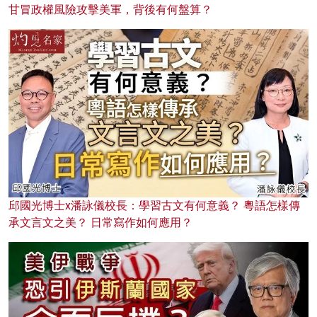
甘冒政權風險攻擊美軍，背後有何盤算？
邱國光博士x潘詠儀校長：學習古文有何意義？ 粵語怎樣傳
承文言文之美？ 日常寫作如何應用？