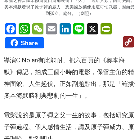
希臘之神普羅米修斯從宙斯那裏偷了「火」，送給人類，因而受罰。
奧本海默發現了原子彈的威力，想美國放棄使用這可怕武器，因而受
到孤立、處分。（劇照）
Facebook
WhatsApp
WeChat
Email
LinkedIn
Line
X
PrintFriendl
C
Share
Li
導演C Nolan有此能耐、把六百頁的《奧本海
默》傳記，拍成三個小時的電影，保留主角的精
神面貌、人生起伏。正如副題點出，那是「羅拔·
奧本海默勝利與悲劇的一生」。
電影說的是原子彈之父一生的故事，包括研究原
子彈過程、個人感情生活，講及原子彈威力、原
子理論，點到即止。