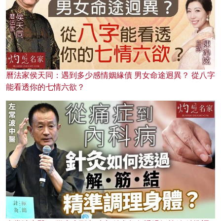
曆法家侯天同：遇到多少感情姻緣債 男女命途迥異？ 從八字
能看透你的七情六欲？