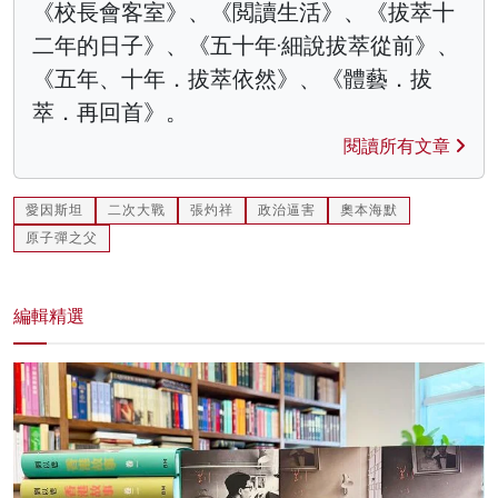
《校長會客室》、《閲讀生活》、《拔萃十
二年的日子》、《五十年·細說拔萃從前》、
《五年、十年．拔萃依然》、《體藝．拔
萃．再回首》。
閱讀所有文章
愛因斯坦
二次大戰
張灼祥
政治逼害
奧本海默
原子彈之父
編輯精選