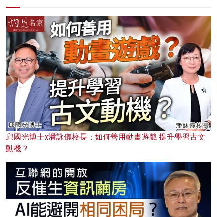
邱國光博士x潘詠儀校長：如何善用動畫遊戲 提升學習古文
動機？