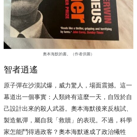
奧本海默的書。（作者供圖）
智者逍遙
原子彈在沙漠試爆，威力驚人，場面震撼。這一
幕道出一個事實：人類終有這麼一天，自毁於自
己設計出來的殺人武器。奧本海默後來反核試、
製造氫彈，屬自我「救贖」的表現。不過，科學
家怎能鬥得過政客？奧本海默遂成了政治犧牲