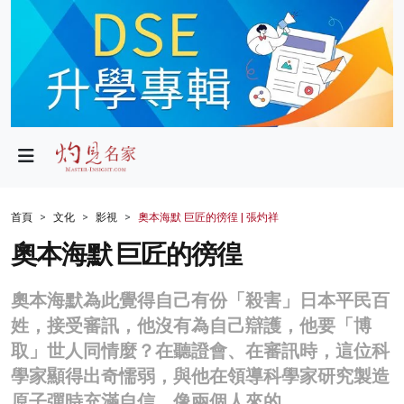
政局
教育
文化
財經
首頁
文化
影視
奧本海默 巨匠的徬徨 | 張灼祥
生活
奧本海默 巨匠的徬徨
健康
奧本海默為此覺得自己有份「殺害」日本平民百
商業
姓，接受審訊，他沒有為自己辯護，他要「博
取」世人同情麼？在聽證會、在審訊時，這位科
科技
學家顯得出奇懦弱，與他在領導科學家研究製造
影片
原子彈時充滿自信，像兩個人來的。