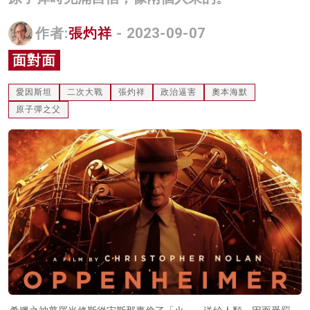
名家榜
作者:
張灼祥
- 2023-09-07
灼見活動
面對面
關於我們
愛因斯坦
二次大戰
張灼祥
政治逼害
奧本海默
原子彈之父