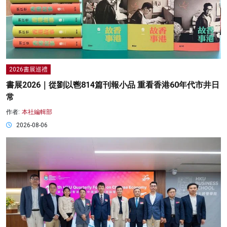
2026書展巡禮
書展2026｜從劉以鬯814篇刊報小品 重看香港60年代市井日
常
作者:
本社編輯部
2026-08-06