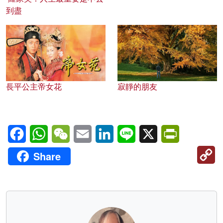
到盡
長平公主帝女花
寂靜的朋友
Facebook
WhatsApp
WeChat
Email
LinkedIn
Line
X
PrintFriendl
C
Share
Li