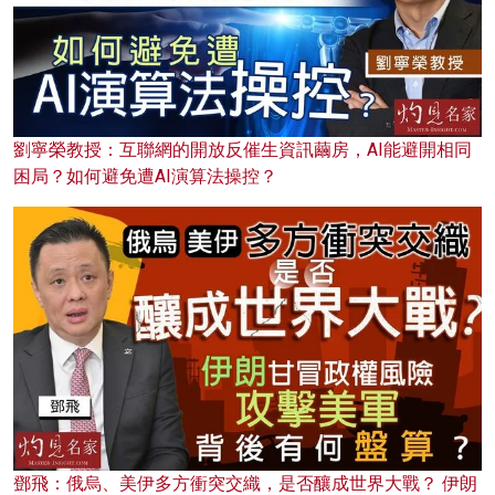
劉寧榮教授：互聯網的開放反催生資訊繭房，AI能避開相同
困局？如何避免遭AI演算法操控？
鄧飛：俄烏、美伊多方衝突交織，是否釀成世界大戰？ 伊朗