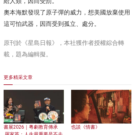
給人類，因而受罰。
奧本海默發現了原子彈的威力，想美國放棄使用
這可怕武器，因而受到孤立、處分。
原刊於《星島日報》，本社獲作者授權綜合轉
載，題為編輯擬。
更多精采文章
書展2026｜粵劇教育傳承
也談《情書》
羅家英：人生最重要是不去