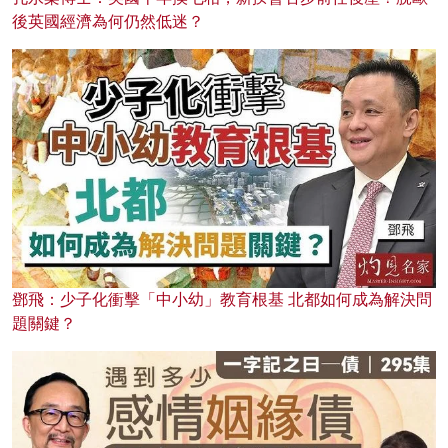
後英國經濟為何仍然低迷？
鄧飛：少子化衝擊「中小幼」教育根基 北都如何成為解決問
題關鍵？