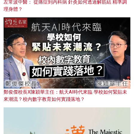
左常波中醫： 從痛症到內科病 針灸如何透過解筋結 精準調
理身體？
鄭俊傑校長X陳穎華主任：航天AI時代來臨 學校如何緊貼未
來潮流？校內數字教育如何實踐落地？