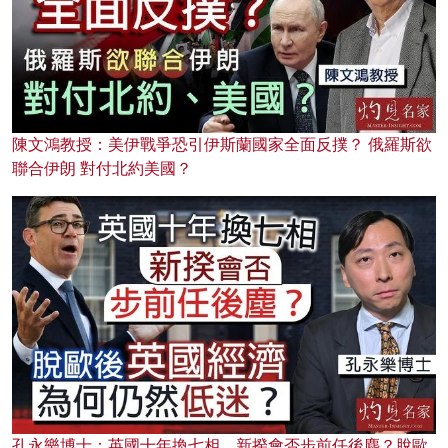
陳文鴻教授：美伊戰爭恐引伊斯蘭國家全面反撲？ 俄羅斯欲
聯合伊朗 對付北約美國？
孔永樂博士：英國十年換七相，新揆會否步前任後塵？脫歐