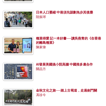
日本人口萎縮 中港須先謀劃免步其後塵
陸振球
種菜得愛 記一本好書──讀吳燕青的《在香港
的離島種菜》
陳家偉
AI發展美國搞小院高牆 中國推多邊合作
關品方
金秋文化之旅──踏上古蜀道，走過劍門關
馮珍今