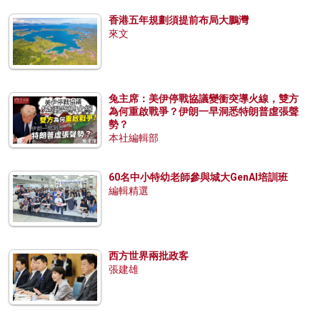
香港五年規劃須提前布局大鵬灣
來文
兔主席：美伊停戰協議變衝突導火線，雙方
為何重啟戰爭？伊朗一早洞悉特朗普虛張聲
勢？
本社編輯部
60名中小特幼老師參與城大GenAI培訓班
編輯精選
西方世界兩批政客
張建雄