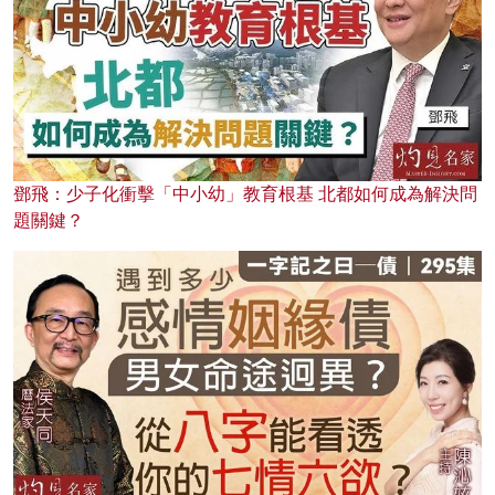
鄧飛：少子化衝擊「中小幼」教育根基 北都如何成為解決問
題關鍵？