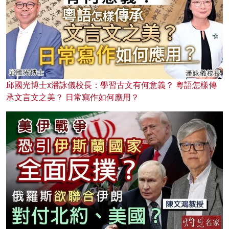
邱國光博士x潘詠儀校長：學習古文有何意義？ 粵語怎樣傳
承文言文之美？ 日常寫作如何應用？