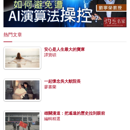
熱門文章
安心是人生最大的寶庫
譚寶碩
一起懷念吳大猷院長
廖書蘭
雄關漫道：把遙遠的歷史拉到眼前
編輯精選