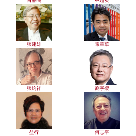
雷鼎鳴
林超英
張建雄
陳章華
張灼祥
劉寧榮
益行
何志平