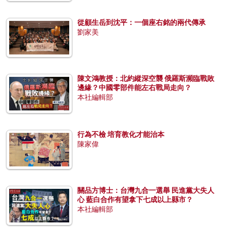
從顧生岳到沈平：一個座右銘的兩代傳承
劉家美
陳文鴻教授：北約縱深空襲 俄羅斯瀕臨戰敗
邊緣？中國零部件能左右戰局走向？
本社編輯部
行為不檢 培育教化才能治本
陳家偉
關品方博士：台灣九合一選舉 民進黨大失人
心 藍白合作有望拿下七成以上縣市？
本社編輯部