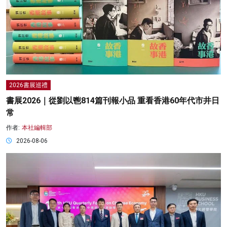
2026書展巡禮
書展2026｜從劉以鬯814篇刊報小品 重看香港60年代市井日
常
作者:
本社編輯部
2026-08-06