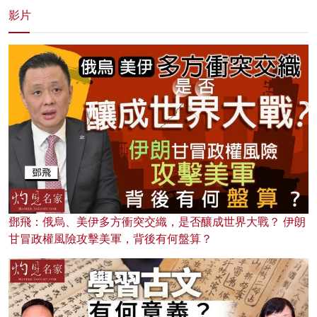
影片
鄧飛：俄烏、美伊多方衝突交織，是否釀成世界大戰？ 伊朗
甘冒政權風險攻擊美軍，背後有何盤算？