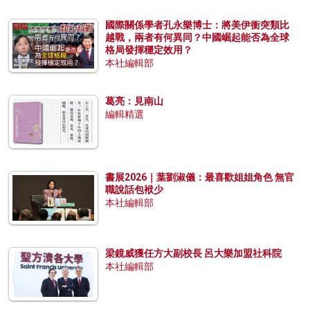
國際關係學者孔永樂博士：將美伊衝突類比
越戰，兩者有何異同？中國崛起能否為全球
格局發揮穩定效用？
本社編輯部
葛亮：見南山
編輯精選
書展2026｜葉劉淑儀：最喜歡姐姐角色 無官
職說話包袱少
本社編輯部
梁鏡威獲任方大副校長 呂大樂加盟社科院
本社編輯部