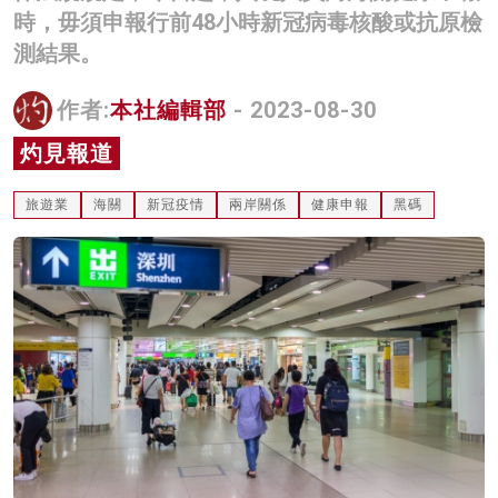
時，毋須申報行前48小時新冠病毒核酸或抗原檢
名家榜
測結果。
灼見活動
作者:
本社編輯部
- 2023-08-30
關於我們
灼見報道
旅遊業
海關
新冠疫情
兩岸關係
健康申報
黑碼