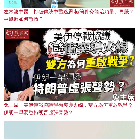
左常波中醫：打破傳統中醫迷思 極簡針灸能治頭暈、胃脹？
中風應如何急救？
兔主席：美伊停戰協議變衝突導火線，雙方為何重啟戰爭？
伊朗一早洞悉特朗普虛張聲勢？