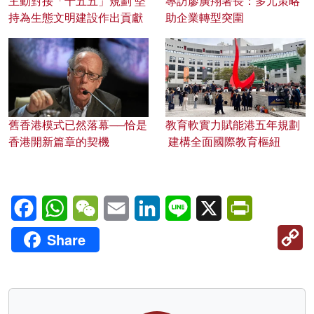
主動對接「十五五」規劃 堅
專訪廖廣翔署長：多元策略
持為生態文明建設作出貢獻
助企業轉型突圍
舊香港模式已然落幕──恰是
教育軟實力賦能港五年規劃
香港開新篇章的契機
建構全面國際教育樞紐
Facebook
WhatsApp
WeChat
Email
LinkedIn
Line
X
PrintFriendl
C
Share
Li