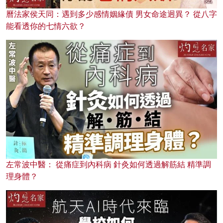
曆法家侯天同：遇到多少感情姻緣債 男女命途迥異？ 從八字
能看透你的七情六欲？
左常波中醫： 從痛症到內科病 針灸如何透過解筋結 精準調
理身體？