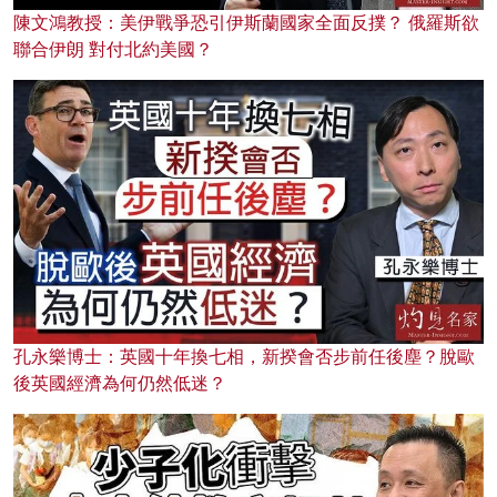
陳文鴻教授：美伊戰爭恐引伊斯蘭國家全面反撲？ 俄羅斯欲
聯合伊朗 對付北約美國？
孔永樂博士：英國十年換七相，新揆會否步前任後塵？脫歐
後英國經濟為何仍然低迷？