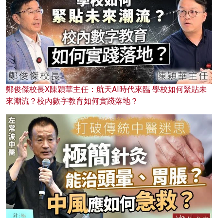
鄭俊傑校長X陳穎華主任：航天AI時代來臨 學校如何緊貼未
來潮流？校內數字教育如何實踐落地？