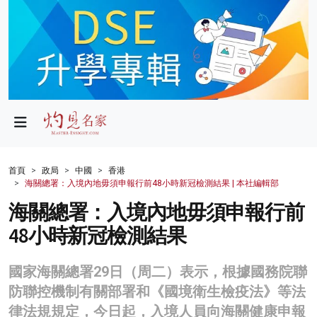
政局
教育
文化
財經
首頁
政局
中國
香港
海關總署：入境內地毋須申報行前48小時新冠檢測結果 | 本社編輯部
生活
海關總署：入境內地毋須申報行前
健康
48小時新冠檢測結果
商業
國家海關總署29日（周二）表示，根據國務院聯
科技
防聯控機制有關部署和《國境衛生檢疫法》等法
影片
律法規規定，今日起，入境人員向海關健康申報