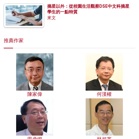
摘星以外：從校園生活觀察DSE中文科摘星
學生的一點特質
來文
推薦作家
陳家偉
何漢權