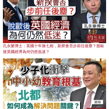
孔永樂博士：英國十年換七相，新揆會否步前任後塵？脫歐
後英國經濟為何仍然低迷？