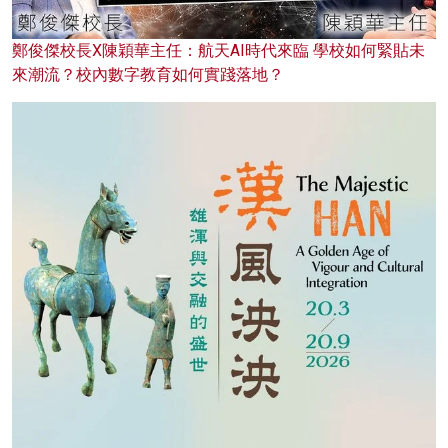
鄭俊傑校長X陳穎華主任：航天AI時代來臨 學校如何緊貼未
來潮流？校內數字教育如何實踐落地？