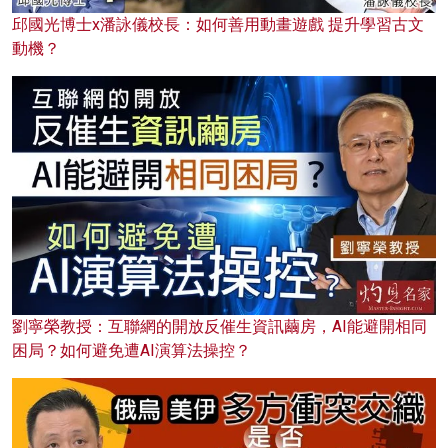
邱國光博士x潘詠儀校長：如何善用動畫遊戲 提升學習古文
動機？
劉寧榮教授：互聯網的開放反催生資訊繭房，AI能避開相同
困局？如何避免遭AI演算法操控？