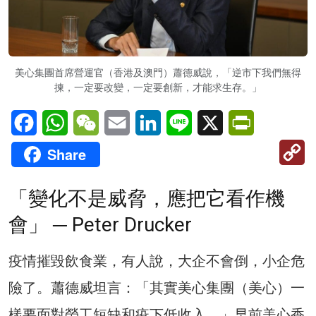
美心集團首席營運官（香港及澳門）蕭德威說，「逆市下我們無得
揀，一定要改變，一定要創新，才能求生存。」
Facebook
WhatsApp
WeChat
Email
LinkedIn
Line
X
PrintFriendl
C
Share
Li
「變化不是威脅，應把它看作機
會」 ─ Peter Drucker
疫情摧毀飲食業，有人說，大企不會倒，小企危
險了。蕭德威坦言：「其實美心集團（美心）一
樣要面對勞工短缺和疫下低收入。」早前美心香