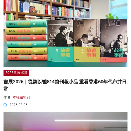
2026書展巡禮
書展2026｜從劉以鬯814篇刊報小品 重看香港60年代市井日
常
作者:
本社編輯部
2026-08-06