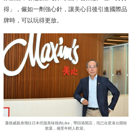
得」，儼如一劑強心針，讓美心日後引進國際品
牌時，可以玩得更放。
蕭德威親身飛往日本挖掘美味燒肉Like，帶回港開店，現已在星港台開枝
散葉，備受年輕人歡迎。