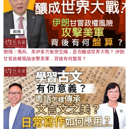
鄧飛：俄烏、美伊多方衝突交織，是否釀成世界大戰？ 伊朗
甘冒政權風險攻擊美軍，背後有何盤算？