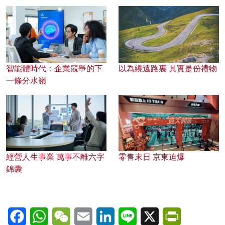
智能體時代：企業競爭的下
以為繞遠路裏 其實是份禮物
一條分水嶺
經營人生事業 萬事不離六字
零售末日 京東迫爆
錦囊
Facebook
WhatsApp
WeChat
Email
LinkedIn
Line
X
PrintFriendl