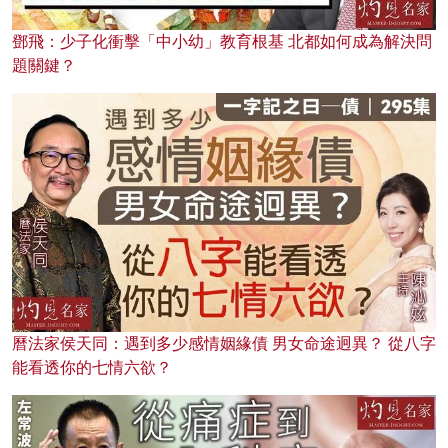
鄧飛：少子化衝擊「中小幼」教育根基 北都如何成為解決問
題關鍵？
曆法家侯天同：遇到多少感情姻緣債 男女命途迥異？ 從八字
能看透你的七情六欲？