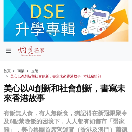
政局
教育
文化
財經
首頁
商業
企管
美心以AI創新和社會創新，書寫未來香港故事 | 本社編輯部
生活
美心以AI創新和社會創新，書寫未
健康
來香港故事
商業
有飯無人食，有人無飯食，猶記得在新冠限聚令
科技
及6點禁晚飯的困境下，人人都有如都市「蜑家
影片
雞」，美心集團首席營運官（香港及澳門）蕭德