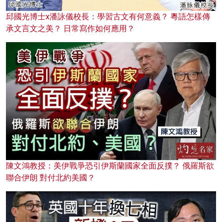
邱國光博士x潘詠儀校長：學習古文有何意義？ 粵語怎樣傳
承文言文之美？ 日常寫作如何應用？
陳文鴻教授：美伊戰爭恐引伊斯蘭國家全面反撲？ 俄羅斯欲
聯合伊朗 對付北約美國？