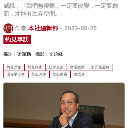
威說，「我們無得揀，一定要改變，一定要創
名家榜
新，才能有生存空間。」
灼見活動
作者:
本社編輯部
- 2023-08-25
關於我們
灼見專訪
採訪：梁穎勤 攝影：文灼峰
灼見原創
灼見獨家
社會企業
循環經濟
多元化品牌
環保手工啤
美心月餅
美心集團
蕭德威