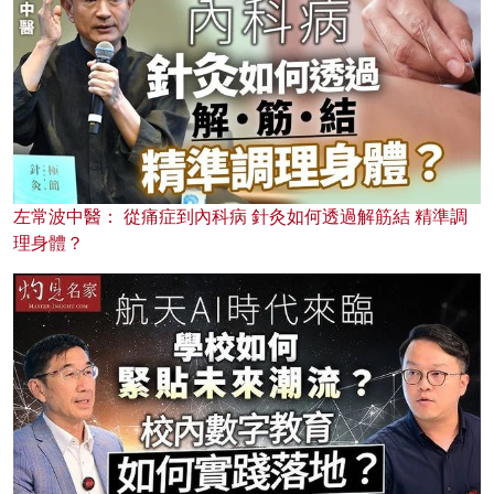
左常波中醫： 從痛症到內科病 針灸如何透過解筋結 精準調
理身體？