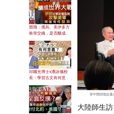
何避免遭AI演算法操
控？
鄧飛：俄烏、美伊多方
衝突交織，是否釀成世
界大戰？ 伊朗甘冒政權
風險攻擊美軍，背後有
何盤算？
邱國光博士x潘詠儀校
長：學習古文有何意
義？ 粵語怎樣傳承文言
文之美？ 日常寫作如何
管中閔回憶起還
應用？
大陸師生訪