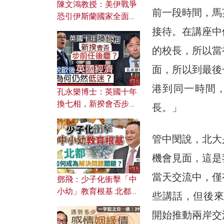
陳文鴻教授：美伊戰爭
前一段時間，馬
恐引伊斯蘭國家全面反
撲？ 俄羅斯欲聯合伊朗
接待。在講座中
對付北約美國？
的校長，所以當
面，所以到最後
港到同一時間
孔永樂博士：英國十年
換七相，新揆會否步前
長。」
任後塵？脫歐後英國經
濟為何仍然低迷？
管中閔說，北大
機會見面，這是
當天交流中，僅
鄧飛：少子化衝擊「中
小幼」教育根基 北都如
些講話，但後來
何成為解決問題關鍵？
開始推動兩岸交