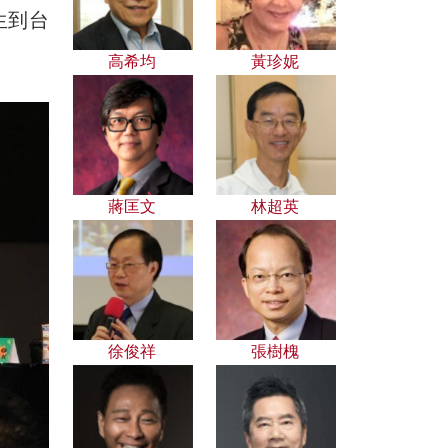
生到台
高希均
黃珍妮
蔣匡文
林超英
徐俊祥
張樹槐