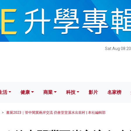
健康
商業
科技
影片
名家榜
Sat Aug 08 20
生活
健康
商業
科技
影片
名家榜
書展2023｜管中閔冀兩岸交流 仍會堂堂溪水出前村 | 本社編輯部