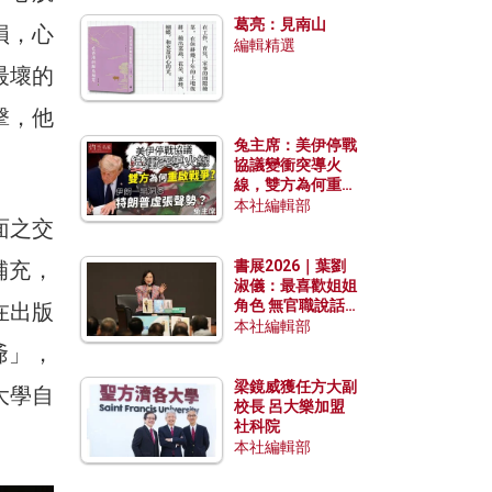
發揮穩定效用？
葛亮：見南山
損，心
編輯精選
最壞的
擊，他
兔主席：美伊停戰
協議變衝突導火
線，雙方為何重啟
戰爭？伊朗一早洞
本社編輯部
面之交
悉特朗普虛張聲
勢？
補充，
書展2026｜葉劉
淑儀：最喜歡姐姐
角色 無官職說話
在出版
包袱少
本社編輯部
爺」，
梁鏡威獲任方大副
大學自
校長 呂大樂加盟
社科院
本社編輯部