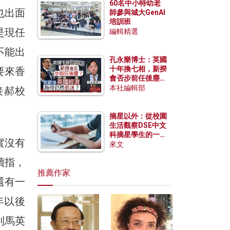
60名中小特幼老
也出面
師參與城大GenAI
培訓班
是現任
編輯精選
不能出
孔永樂博士：英國
十年換七相，新揆
要來香
會否步前任後塵？
脫歐後英國經濟為
本社編輯部
接郝校
何仍然低迷？
摘星以外：從校園
生活觀察DSE中文
科摘星學生的一點
實沒有
特質
來文
續指，
推薦作家
還有一
年以後
到馬英