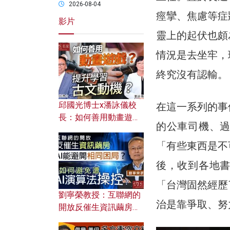
2026-08-04
痙攣、焦慮等症
影片
靈上的起伏也頗
情況是去坐牢，
終究沒有認輸。
邱國光博士x潘詠儀校
在這一系列的事
長：如何善用動畫遊戲
的公車司機、
提升學習古文動機？
「有些東西是不
後，收到各地
「台灣固然經歷
劉寧榮教授：互聯網的
治是靠爭取、努
開放反催生資訊繭房，
AI能避開相同困局？如