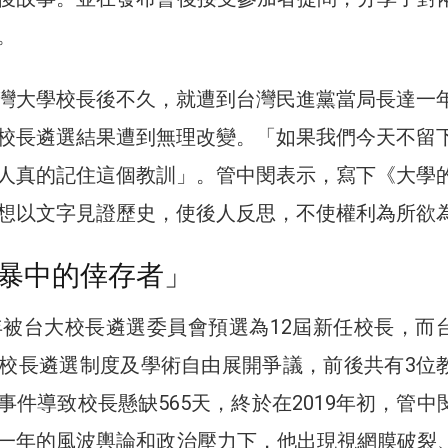
。
灣大學校長後不久，就遭到台灣民進黨當局長達一
校長遴選結果遭到無理改變。「如果我們今天不留
人真的記住這個教訓」。管中閔表示，寫下《大學
想以文字見證歷史，使後人反思，不使權利為所欲
暴中的倖存者」
8年被台大校長遴選委員會預選為12屆新任校長，而
校長遴選制度及學術自由展開爭議，前後共有3位
事件導致校長懸缺565天，終於在2019年初，管中
一年的風波輿論和政治壓力下，他出現視網膜破裂