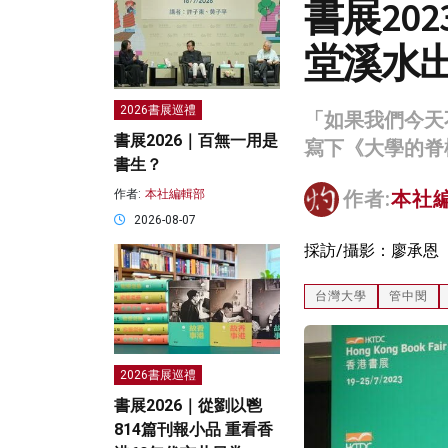
書展20
堂溪水
2026書展巡禮
「如果我們今天
書展2026｜百無一用是
寫下《大學的脊
書生？
作者:
本社編輯部
作者:
本社
2026-08-07
採訪/攝影：廖承恩
台灣大學
管中閔
2026書展巡禮
書展2026｜從劉以鬯
814篇刊報小品 重看香