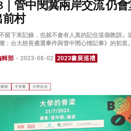
23｜管中閔冀兩岸交流 仍會
出前村
不留下來記錄，也就不會有人真的記住這個教訓」
樑：台大校長遴選事件與管中閔心情記事》的初衷
編輯部
- 2023-08-02
2023書展巡禮
楊渡
卡管案
大學自治