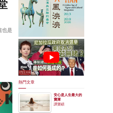
堂
這也是
。
熱門文章
安心是人生最大的
寶庫
譚寶碩