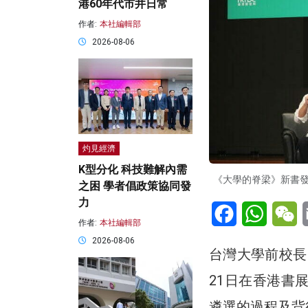
港60年代市井日常
作者:
本社編輯部
2026-08-06
灼見經濟
K型分化 科技難解內需
《大學的脊梁》新書
之困 學者倡政策協同發
力
Facebook
WhatsA
W
作者:
本社編輯部
2026-08-06
台灣大學前校長
21日在香港書
遴選的過程及背