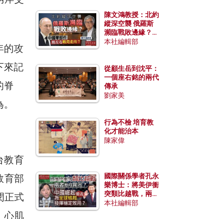
陳文鴻教授：北約
縱深空襲 俄羅斯
瀕臨戰敗邊緣？中
國零部件能左右戰
本社編輯部
年的攻
局走向？
下來記
從顧生岳到沈平：
一個座右銘的兩代
的脊
傳承
劉家美
為。
行為不檢 培育教
化才能治本
陳家偉
台教育
國際關係學者孔永
教育部
樂博士：將美伊衝
突類比越戰，兩者
閔正式
有何異同？中國崛
本社編輯部
起能否為全球格局
、心肌