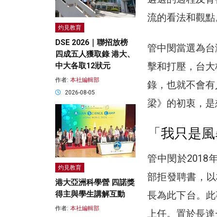
流的看法和觀點
灼見教育
DSE 2026｜聯招放榜
管中閔當選為台
四成五人獲取錄 港大、
擊和打壓，台大
中大各取12狀元
作者:
本社編輯部
錄，也就不會有
2026-08-05
梁》的初衷，是
「我只是風
管中閔於201
灼見教育
部拒發聘書，以
港大亞洲科學營 四諾獎
長為此下台。此
得主與學生講解互動
作者:
本社編輯部
上任。置於長達