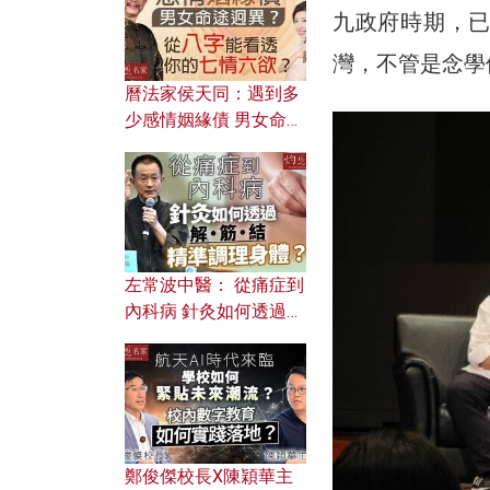
九政府時期，
灣，不管是念學
曆法家侯天同：遇到多
少感情姻緣債 男女命途
迥異？ 從八字能看透你
的七情六欲？
左常波中醫： 從痛症到
內科病 針灸如何透過解
筋結 精準調理身體？
鄭俊傑校長X陳穎華主