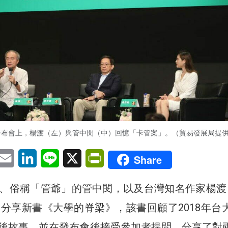
發布會上，楊渡（左）與管中閔（中）回憶「卡管案」。（貿易發展局提
pp
eChat
Email
LinkedIn
Line
X
PrintFriendly
Share
、俗稱「管爺」的管中閔，以及台灣知名作家楊渡
展分享新書《大學的脊梁》，該書回顧了2018年台
後故事。並在發布會後接受參加者提問，分享了對