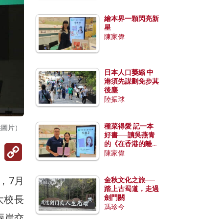
繪本界一顆閃亮新
星
陳家偉
日本人口萎縮 中
港須先謀劃免步其
後塵
陸振球
種菜得愛 記一本
供圖片）
好書──讀吳燕青
的《在香港的離島
Copy
種菜》
陳家偉
Link
，7月
金秋文化之旅──
踏上古蜀道，走過
大校長
劍門關
馮珍今
兩岸交