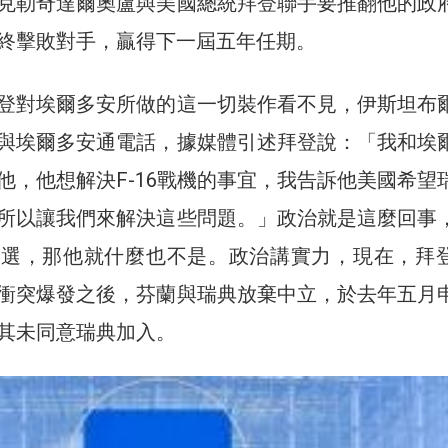
克勒奇達爾奧盧與美國總統拜登聯手要推翻他的政
終擊敗對手，贏得下一屆五年任期。
登對埃爾多安所做的這一切裝作看不見，伊斯坦布
與埃爾多安通電話，據媒體引述拜登說：「我和埃
他，他想解決F-16戰機的事宜，我告訴他美國希望
所以讓我們來解決這些問題。」政治就是這麼回事
大選，那他就什麼也不是。政治講實力，現在，拜
衝突爆發之後，芬蘭與瑞典放棄中立，於去年五月
其未同意瑞典加入。