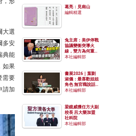
府，形
發揮穩定效用？
葛亮：見南山
編輯精選
爾大選
兔主席：美伊停戰
爾多安
協議變衝突導火
線，雙方為何重啟
瑞典能
戰爭？伊朗一早洞
本社編輯部
悉特朗普虛張聲
，如果
勢？
書展2026｜葉劉
登需要
淑儀：最喜歡姐姐
角色 無官職說話
申請加
包袱少
本社編輯部
梁鏡威獲任方大副
校長 呂大樂加盟
社科院
本社編輯部