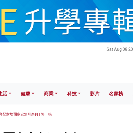
健康
商業
科技
影片
名家榜
Sat Aug 08 20
生活
健康
商業
科技
影片
名家榜
拜登對埃爾多安無可奈何 | 郭一鳴