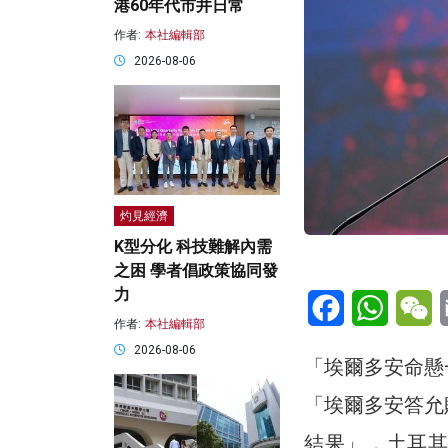
港60年代市井日常
作者:
本社編輯部
2026-08-06
灼見經濟
K型分化 科技難解內需
之困 學者倡政策協同發
力
Facebook
WhatsA
W
作者:
本社編輯部
2026-08-06
「埃爾多安命懸
「埃爾多安答允
結果」，土耳其