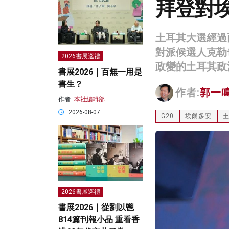
拜登對
土耳其大選經過
對派候選人克勒
2026書展巡禮
政變的土耳其政
書展2026｜百無一用是
書生？
作者:
郭一
作者:
本社編輯部
2026-08-07
G20
埃爾多安
2026書展巡禮
書展2026｜從劉以鬯
814篇刊報小品 重看香