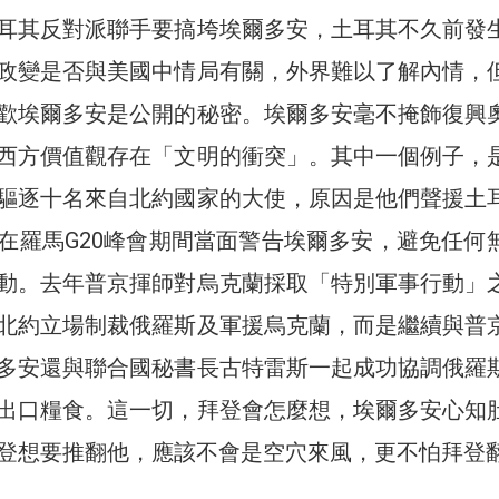
耳其反對派聯手要搞垮埃爾多安，土耳其不久前發
政變是否與美國中情局有關，外界難以了解內情，
歡埃爾多安是公開的秘密。埃爾多安毫不掩飾復興
西方價值觀存在「文明的衝突」。其中一個例子，
驅逐十名來自北約國家的大使，原因是他們聲援土
在羅馬G20峰會期間當面警告埃爾多安，避免任何
動。去年普京揮師對烏克蘭採取「特別軍事行動」
北約立場制裁俄羅斯及軍援烏克蘭，而是繼續與普
多安還與聯合國秘書長古特雷斯一起成功協調俄羅
出口糧食。這一切，拜登會怎麼想，埃爾多安心知
登想要推翻他，應該不會是空穴來風，更不怕拜登