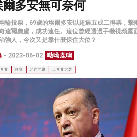
埃爾多安無可奈何
兩輪投票，69歲的埃爾多安以超過五成二得票，擊
奇達爾奧盧，成功連任。這位曾經透過手機視頻露
治強人，今次又是靠什麼保住大位？
鳴
- 2023-06-02
呦呦鹿鳴
土耳其
拜登
北約問題
土耳其大選