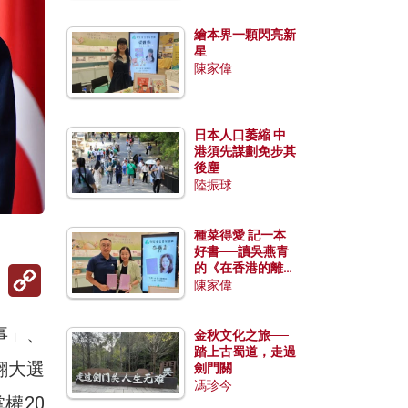
繪本界一顆閃亮新
星
陳家偉
日本人口萎縮 中
港須先謀劃免步其
後塵
陸振球
種菜得愛 記一本
好書──讀吳燕青
的《在香港的離島
Copy
Link
種菜》
陳家偉
事」、
金秋文化之旅──
踏上古蜀道，走過
翻大選
劍門關
馮珍今
權20