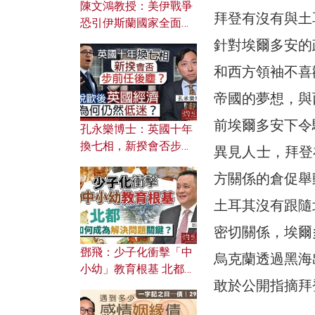
陳文鴻教授：美伊戰爭
拜登有沒有與土
恐引伊斯蘭國家全面反
撲？ 俄羅斯欲聯合伊朗
針對埃爾多安的
對付北約美國？
和西方領袖不喜
帝國的夢想，與
前埃爾多安下令
孔永樂博士：英國十年
換七相，新揆會否步前
異見人士，拜登
任後塵？脫歐後英國經
方關係的倉促舉
濟為何仍然低迷？
土耳其沒有跟隨
密切關係，埃爾
鄧飛：少子化衝擊「中
烏克蘭透過黑海
小幼」教育根基 北都如
敢於公開指摘拜
何成為解決問題關鍵？