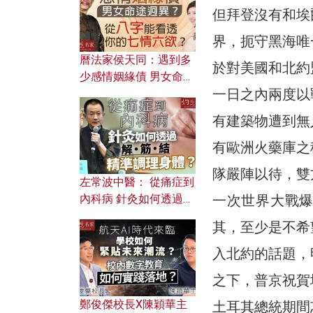
但拜登沒有和埃
界，扼守黑海唯
曆法家侯天同：遇到多
於對美國和北約
少感情姻緣債 男女命途
一日之內兩度以
迥異？ 從八字能看透你
的七情六欲？
有建築物遭到無
有歐洲火藥庫之
隊嚴陣以待，雙
左常波中醫： 從痛症到
一次世界大戰
內科病 針灸如何透過解
筋結 精準調理身體？
其，至少是不希
入北約的話題，
之下，普京祝賀
鄭俊傑校長X陳穎華主
土耳其總統期間