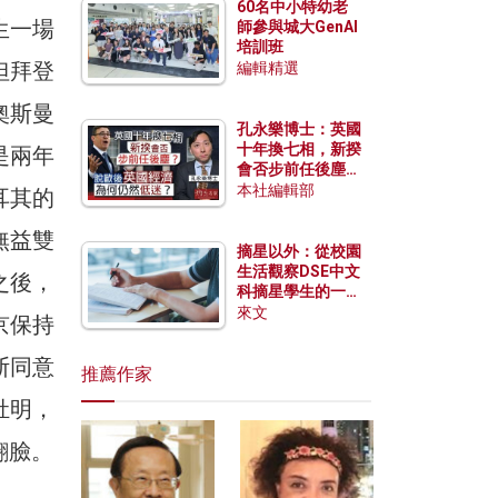
60名中小特幼老
生一場
師參與城大GenAI
培訓班
但拜登
編輯精選
奧斯曼
孔永樂博士：英國
十年換七相，新揆
是兩年
會否步前任後塵？
脫歐後英國經濟為
本社編輯部
耳其的
何仍然低迷？
無益雙
摘星以外：從校園
生活觀察DSE中文
之後，
科摘星學生的一點
特質
來文
京保持
斯同意
推薦作家
肚明，
翻臉。