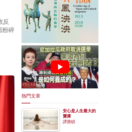
敗反
面粉碎
熱門文章
安心是人生最大的
寶庫
譚寶碩