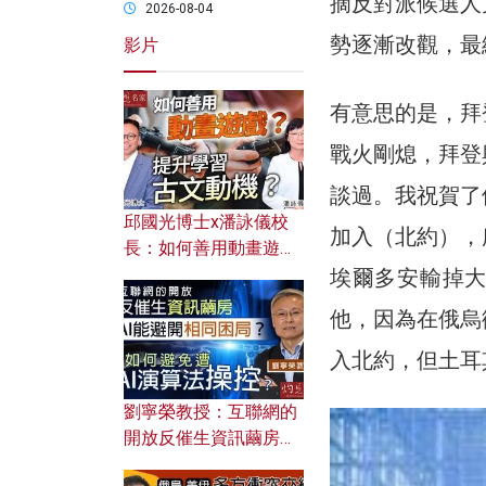
摘反對派候選人
2026-08-04
勢逐漸改觀，最
影片
有意思的是，拜
戰火剛熄，拜登
談過。我祝賀了
邱國光博士x潘詠儀校
加入（北約），
長：如何善用動畫遊戲
提升學習古文動機？
埃爾多安輸掉
他，因為在俄烏
入北約，但土耳
劉寧榮教授：互聯網的
開放反催生資訊繭房，
AI能避開相同困局？如