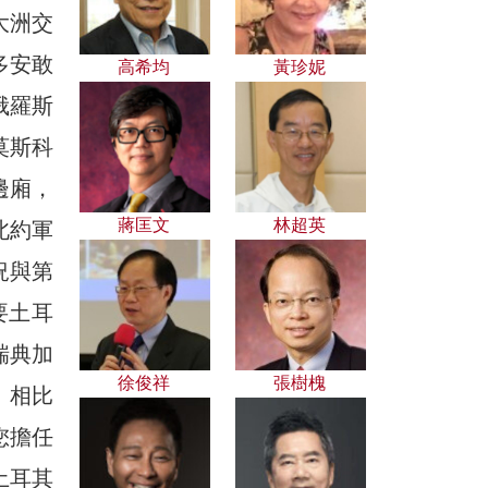
大洲交
多安敢
高希均
黃珍妮
俄羅斯
莫斯科
邊廂，
蔣匡文
林超英
北約軍
況與第
要土耳
瑞典加
徐俊祥
張樹槐
。相比
您擔任
土耳其