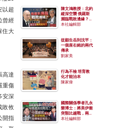
安以超
陳文鴻教授：北約
縱深空襲 俄羅斯
瀕臨戰敗邊緣？中
位曾經
國零部件能左右戰
本社編輯部
局走向？
保住大
從顧生岳到沈平：
一個座右銘的兩代
傳承
劉家美
行為不檢 培育教
脹高達
化才能治本
陳家偉
嚴重傷
多安深
國際關係學者孔永
成敗攸
樂博士：將美伊衝
突類比越戰，兩者
公開指
有何異同？中國崛
本社編輯部
起能否為全球格局