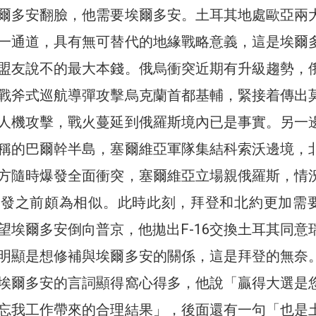
爾多安翻臉，他需要埃爾多安。土耳其地處歐亞兩
一通道，具有無可替代的地緣戰略意義，這是埃爾
盟友說不的最大本錢。俄烏衝突近期有升級趨勢，
戰斧式巡航導彈攻擊烏克蘭首都基輔，緊接着傳出
人機攻擊，戰火蔓延到俄羅斯境內已是事實。另一
稱的巴爾幹半島，塞爾維亞軍隊集結科索沃邊境，
方隨時爆發全面衝突，塞爾維亞立場親俄羅斯，情
爆發之前頗為相似。此時此刻，拜登和北約更加需
望埃爾多安倒向普京，他拋出F-16交換土耳其同意
明顯是想修補與埃爾多安的關係，這是拜登的無奈
埃爾多安的言詞顯得窩心得多，他說「贏得大選是
忘我工作帶來的合理結果」，後面還有一句「也是