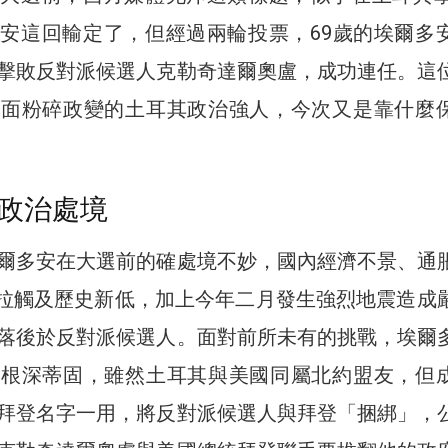
安這回輸定了，但經過兩輪投票，69歲的埃爾多
擊敗反對派候選人克勒奇達爾奧盧，成功連任。這
露面粉碎政變的土耳其政治強人，今次又是靠什麼
政治處境
爾多安在大選前的確處境不妙，國內經濟不景、通
里拉觸及歷史新低，加上今年二月發生強烈地震造成
落後於反對派候選人。面對前所未有的挑戰，埃爾
緒根深蒂固，雖然土耳其與美國同屬北約盟友，但
拜登名字一用，將反對派候選人與拜登「捆綁」，