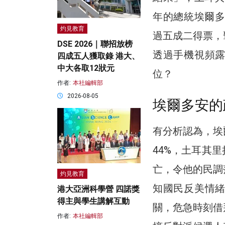
年的總統埃爾多
灼見教育
過五成二得票，
DSE 2026｜聯招放榜
透過手機視頻
四成五人獲取錄 港大、
中大各取12狀元
位？
作者:
本社編輯部
2026-08-05
埃爾多安的
有分析認為，埃
44%，土耳其
亡，令他的民調
灼見教育
知國民反美情
港大亞洲科學營 四諾獎
得主與學生講解互動
關，危急時刻借
作者:
本社編輯部