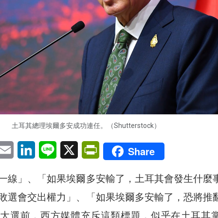
土耳其總理埃爾多安成功連任。（Shutterstock）
pp
eChat
Email
LinkedIn
Line
X
PrintFriendly
Share
一線」、「如果埃爾多安輸了，土耳其會發生什麼
敗選會交出權力」、「如果埃爾多安輸了，恐將推
大選前，西方媒體充斥這類標題，似乎在土耳其掌