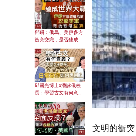
何避免遭AI演算法操
控？
鄧飛：俄烏、美伊多方
衝突交織，是否釀成世
界大戰？ 伊朗甘冒政權
風險攻擊美軍，背後有
何盤算？
邱國光博士x潘詠儀校
長：學習古文有何意
義？ 粵語怎樣傳承文言
文之美？ 日常寫作如何
應用？
文明的衝突