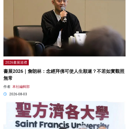
2026書展巡禮
書展2026｜詹朗林：念經拜佛可使人生順遂？不若如實觀照
無常
作者:
本社編輯部
2026-08-03