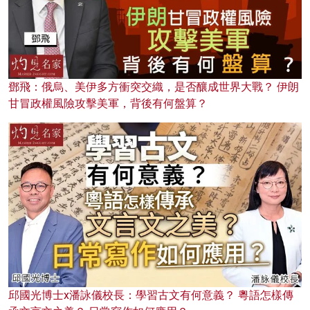
鄧飛：俄烏、美伊多方衝突交織，是否釀成世界大戰？ 伊朗
甘冒政權風險攻擊美軍，背後有何盤算？
邱國光博士x潘詠儀校長：學習古文有何意義？ 粵語怎樣傳