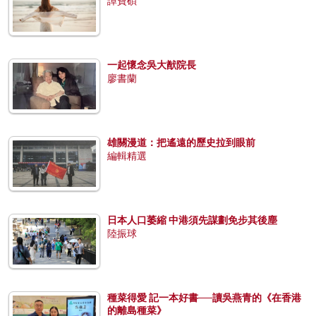
譚寶碩
一起懷念吳大猷院長
廖書蘭
雄關漫道：把遙遠的歷史拉到眼前
編輯精選
日本人口萎縮 中港須先謀劃免步其後塵
陸振球
種菜得愛 記一本好書──讀吳燕青的《在香港
的離島種菜》