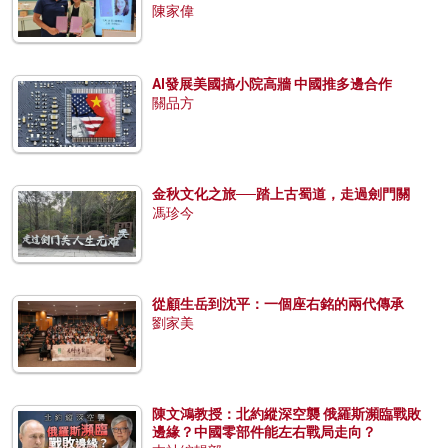
陳家偉
AI發展美國搞小院高牆 中國推多邊合作
關品方
金秋文化之旅──踏上古蜀道，走過劍門關
馮珍今
從顧生岳到沈平：一個座右銘的兩代傳承
劉家美
陳文鴻教授：北約縱深空襲 俄羅斯瀕臨戰敗
邊緣？中國零部件能左右戰局走向？