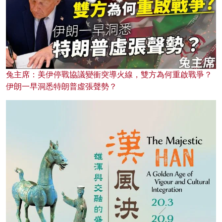
兔主席：美伊停戰協議變衝突導火線，雙方為何重啟戰爭？
伊朗一早洞悉特朗普虛張聲勢？