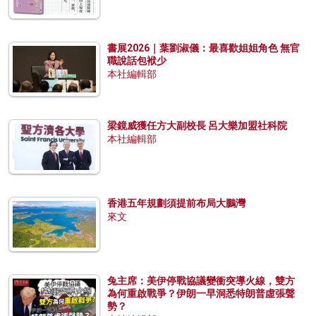
書展2026｜葉劉淑儀：最喜歡姐姐角色 無官
職說話包袱少
本社編輯部
梁鏡威獲任方大副校長 呂大樂加盟社科院
本社編輯部
香港五年規劃須提前布局大鵬灣
來文
兔主席：美伊停戰協議變衝突導火線，雙方
為何重啟戰爭？伊朗一早洞悉特朗普虛張聲
勢？