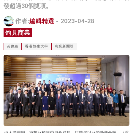
發超過30個獎項。
名家榜
灼見活動
作者:
編輯精選
- 2023-04-28
灼見商業
關於我們
黃偉綸
香港恒生大學
商業新聞獎
恒大管理層、校董及校務委員會成員、得獎者以及贊助商合照。（香