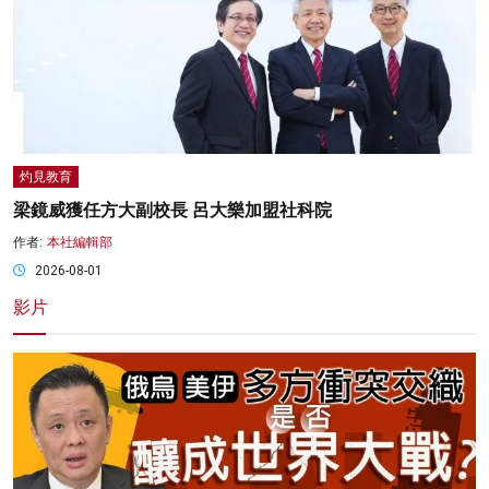
灼見教育
梁鏡威獲任方大副校長 呂大樂加盟社科院
作者:
本社編輯部
2026-08-01
影片