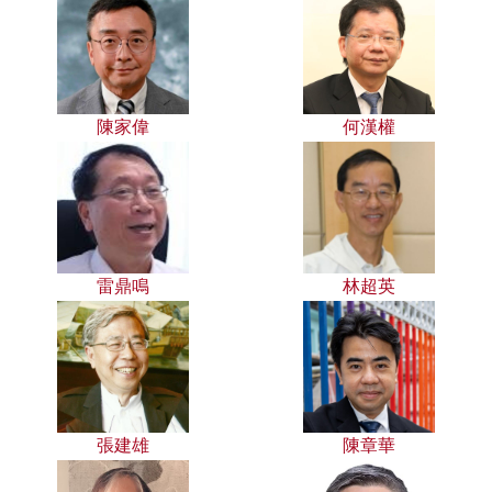
陳家偉
何漢權
雷鼎鳴
林超英
張建雄
陳章華