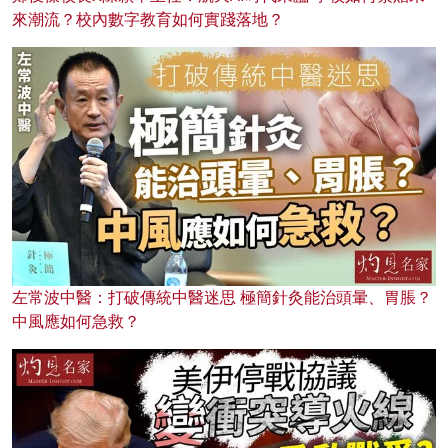
來潮流？校內數字教育如何實踐落地？
左常波中醫：打破傳統中醫迷思 極簡針灸能治頭暈、胃脹？
中風應如何急救？