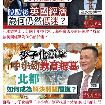
孔永樂博士：英國十年換七相，新揆會否步前任後塵？脫歐
後英國經濟為何仍然低迷？
鄧飛：少子化衝擊「中小幼」教育根基 北都如何成為解決問