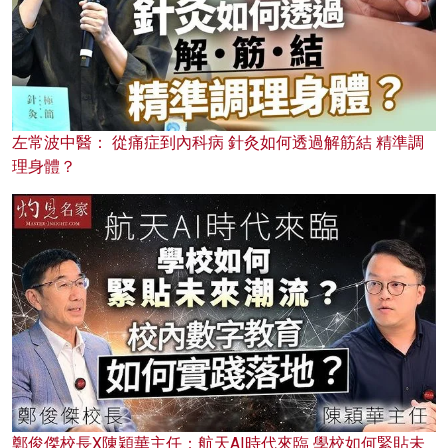
左常波中醫： 從痛症到內科病 針灸如何透過解筋結 精準調
理身體？
鄭俊傑校長X陳穎華主任：航天AI時代來臨 學校如何緊貼未