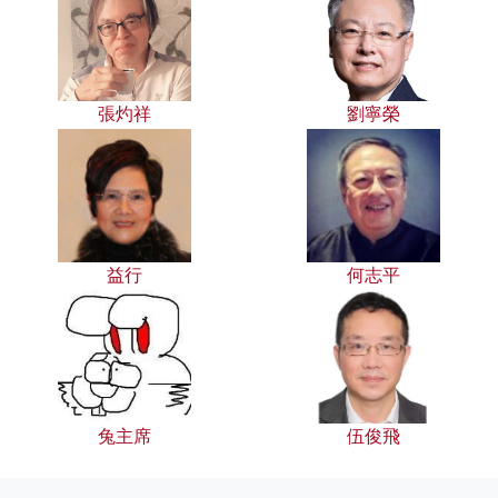
張灼祥
劉寧榮
益行
何志平
兔主席
伍俊飛