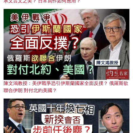
承文言文之美？ 日常寫作如何應用？
陳文鴻教授：美伊戰爭恐引伊斯蘭國家全面反撲？ 俄羅斯欲
聯合伊朗 對付北約美國？