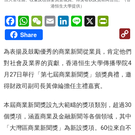
港恒生大學提供）
Facebook
WhatsApp
WeChat
Email
LinkedIn
Line
X
PrintFriendl
C
Share
Li
為表揚及鼓勵優秀的商業新聞從業員，肯定他們
對社會及業界的貢獻，香港恒生大學傳播學院4
月27日舉行「第七屆商業新聞獎」頒獎典禮，邀
得財政司副司長黃偉綸擔任主禮嘉賓。
本屆商業新聞獎設九大範疇的獎項類別，超過30
個獎項，涵蓋商業及金融新聞等各個領域，其中
「大灣區商業新聞獎」為新設獎項。60位來自不