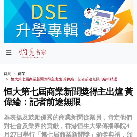
政局
教育
文化
財經
首頁
商業
恒大第七屆商業新聞獎得主出爐 黃偉綸：記者前途無限 | 編輯精選
生活
恒大第七屆商業新聞獎得主出爐 黃
健康
偉綸：記者前途無限
商業
為表揚及鼓勵優秀的商業新聞從業員，肯定他們
科技
對社會及業界的貢獻，香港恒生大學傳播學院4
影片
月27日舉行「第七屆商業新聞獎」頒獎典禮，頒