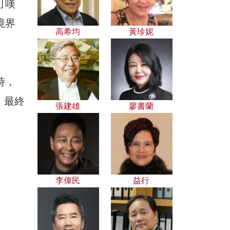
可嘆
境界
高希均
黃珍妮
時，
，最終
張建雄
廖書蘭
李偉民
益行