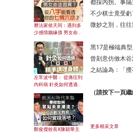
都採內拐。事隔
不少棋士竟受虧
微妙之別，往往
曆法家侯天同：遇到多
少感情姻緣債 男女命途
迥異？ 從八字能看透你
黑17是極端典
的七情六欲？
曾刻意仿傚木谷
之結論為：「攪
左常波中醫： 從痛症到
內科病 針灸如何透過解
筋結 精準調理身體？
（請按下一頁繼
更多精采文章
鄭俊傑校長X陳穎華主