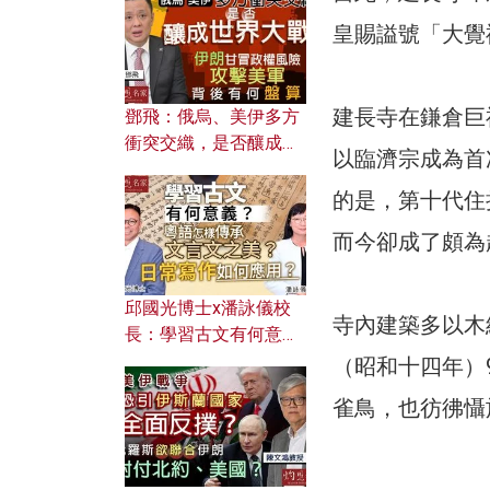
何避免遭AI演算法操
控？
皇賜謚號「大覺
建長寺在鎌倉巨
鄧飛：俄烏、美伊多方
衝突交織，是否釀成世
以臨濟宗成為首
界大戰？ 伊朗甘冒政權
風險攻擊美軍，背後有
的是，第十代住
何盤算？
而今卻成了頗為
邱國光博士x潘詠儀校
寺內建築多以木
長：學習古文有何意
義？ 粵語怎樣傳承文言
（昭和十四年）
文之美？ 日常寫作如何
雀鳥，也彷彿懾
應用？