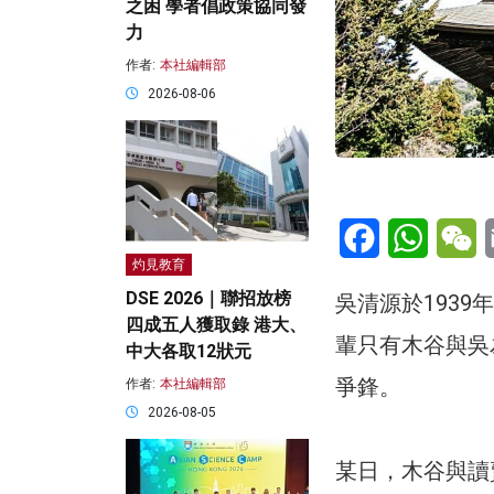
之困 學者倡政策協同發
力
作者:
本社編輯部
2026-08-06
Facebook
WhatsA
W
灼見教育
DSE 2026｜聯招放榜
吳清源於193
四成五人獲取錄 港大、
輩只有木谷與吳
中大各取12狀元
爭鋒。
作者:
本社編輯部
2026-08-05
某日，木谷與讀