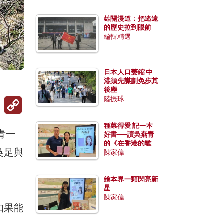
雄關漫道：把遙遠
的歷史拉到眼前
編輯精選
日本人口萎縮 中
港須先謀劃免步其
後塵
陸振球
Copy
Link
種菜得愛 記一本
青一
好書──讀吳燕青
的《在香港的離島
吳足與
種菜》
陳家偉
繪本界一顆閃亮新
星
陳家偉
如果能