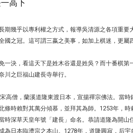
決一高下
長期幾乎以專利權之方式，報導吳清源之各項重要
全國之冠。這可謂三嬴之美事，如加上棋迷，更屬
免一決，看這天下是姓木谷還是姓吳？而十番棋第
奈川之巨福山建長寺舉行。
國南宋高僧，蘭溪道隆東渡日本，宣揚禪宗佛法。當時
北條時賴對其萬分傾慕，並拜其為師。1253年，時
當時深草天皇年號「建長」命名。恭請道隆為開山
成為日本臨濟宗之本山。1278年，道隆圓寂，后宇