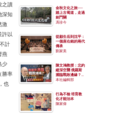
銳之讀
金秋文化之旅──
踏上古蜀道，走過
他深知
劍門關
馮珍今
然激
並許以
從顧生岳到沈平：
一個座右銘的兩代
。不計
傳承
劉家美
曹燕
島少
陳文鴻教授：北約
縱深空襲 俄羅斯
（勝率
瀕臨戰敗邊緣？中
國零部件能左右戰
本社編輯部
，也
局走向？
行為不檢 培育教
化才能治本
陳家偉