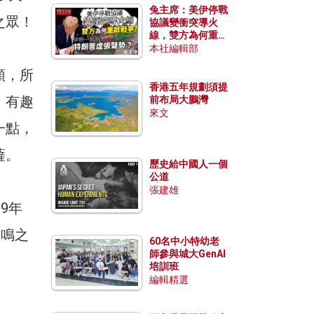
兔主席：美伊停戰
之眾！
協議變衝突導火
線，雙方為何重啟
戰爭？伊朗一早洞
本社編輯部
悉特朗普虛張聲
額，所
勢？
香港五年規劃須提
！有趣
前布局大鵬灣
來文
一點，
薩。
歷史給中國人一個
公道
張建雄
9年
爭鳴之
60名中小特幼老
師參與城大GenAI
培訓班
編輯精選