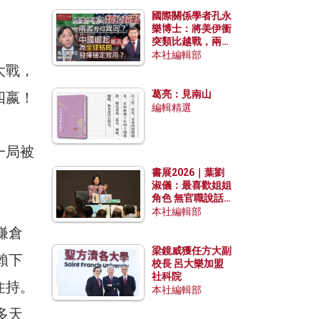
國際關係學者孔永
樂博士：將美伊衝
突類比越戰，兩者
有何異同？中國崛
本社編輯部
起能否為全球格局
大戰，
發揮穩定效用？
葛亮：見南山
四嬴！
編輯精選
一局被
書展2026｜葉劉
淑儀：最喜歡姐姐
角色 無官職說話
包袱少
本社編輯部
鎌倉
梁鏡威獲任方大副
賴下
校長 呂大樂加盟
社科院
住持。
本社編輯部
多天