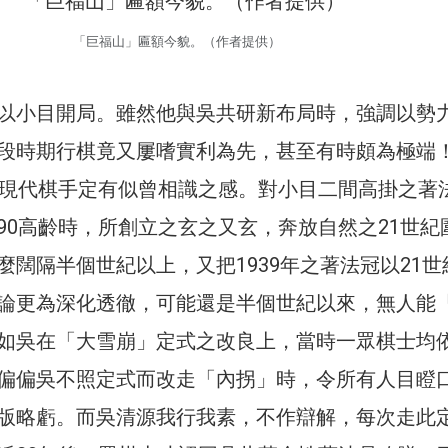
「巨福山」匾額今貌。（作者提供）
以小目開局。雖然他與吳共研新布局時，強調以勢
段時期行棋竟又屢嗜實利為先，甚至有時頗為極端
，現代棋手定有似曾相識之感。對小目二間高掛之著
90高齡時，所創立之玄之又玄，奔放自然之21世紀
麼闊隔半個世紀以上，又把1939年之著法冠以21世
論更為深化透徹，可能還是半個世紀以來，無人能
如吳在「大雪崩」定式之改良上，當時一眾棋士均
偏偏吳不照定式而改走「內拐」時，令所有人目瞪
版略虧。而吳清源我行我素，不作辯解，每次走此