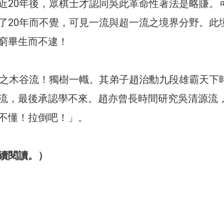
近20年後，眾棋士才認同吳此革命性著法是略賺。
了20年而不覺，可見一流與超一流之境界分野。此
窮畢生而不逮！
型之木谷流！獨樹一幟。其弟子趙治勳九段雄霸天下
流，最後承認學不來。趙亦曾長時間研究吳清源流
不懂！拉倒吧！」。
續閱讀。）