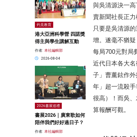
與吳清源決一高
賣新聞社長正力
灼見教育
只要是吳清源的
港大亞洲科學營 四諾獎
增。遂毫不猶疑
得主與學生講解互動
每局700元對局
作者:
本社編輯部
2026-08-04
近代日本各大名
子」曹薰鉉作外
年」超一流殺手
很高）！而吳、
2026書展巡禮
算報酬可觀。
書展2026｜廣東歌如何
陪伴我們好好過日子？
作者:
本社編輯部