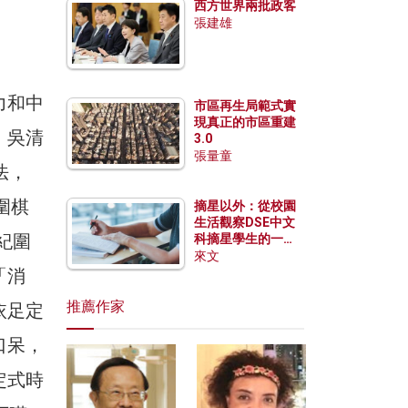
西方世界兩批政客
張建雄
力和中
市區再生局範式實
現真正的市區重建
！吳清
3.0
張量童
法，
圍棋
摘星以外：從校園
生活觀察DSE中文
紀圍
科摘星學生的一點
特質
來文
「消
推薦作家
依足定
口呆，
定式時