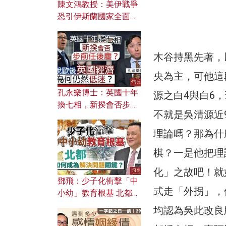
陳文鴻教授：美伊戰爭
恐引伊斯蘭國家全面反
撲？ 俄羅斯欲聯合伊朗
對付北約美國？
木谷持黑先著，
央為主，可他這
孔永樂博士：英國十年
源之白4與白6
換七相，新揆會否步前
不就是吳清源近
任後塵？脫歐後英國經
濟為何仍然低迷？
理論嗎？那為什
棋？一是他把理
化」之故吧！就
鄧飛：少子化衝擊「中
式走「外拐」，
小幼」教育根基 北都如
何成為解決問題關鍵？
均認為吳此改良