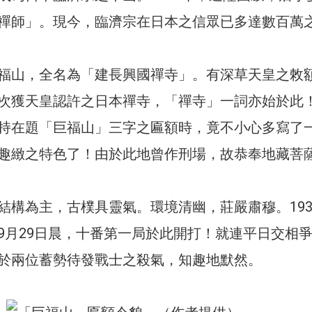
禪師」。現今，臨濟宗在日本之信眾已多達數百萬
福山，全名為「建長興國禪寺」。有深草天皇之敇
次獲天皇認許之日本禪寺，「禪寺」一詞亦始於此
持在題「巨福山」三字之匾額時，竟不小心多寫了
趣緻之特色了！由於此地曾作刑場，故恭奉地藏菩
結構為主，古樸具靈氣。環境清幽，莊嚴肅穆。193
9月29日晨，十番第一局於此開打！就連平日交相
於兩位蓄勢待發戰士之殺氣，知趣地默然。