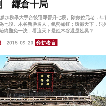
剎 鐮倉十局
9年參加秋季大手合後迅即晉升七段。除數位元老，年
為七段。木谷新勝名人，氣勢如虹；環顧天下，只
始終難免一決，看這天下是姓木谷還是姓吳？
傑
- 2015-09-20
弈耕者言