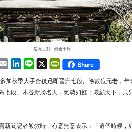
建長古剎 鐮倉十局
pp
eChat
Email
LinkedIn
Line
X
PrintFriendly
Share
9年參加秋季大手合後迅即晉升七段。除數位元老，年
為七段。木谷新勝名人，氣勢如虹；環顧天下，只
賣新聞記者飯敘時，有意無意表示：「這個時候，