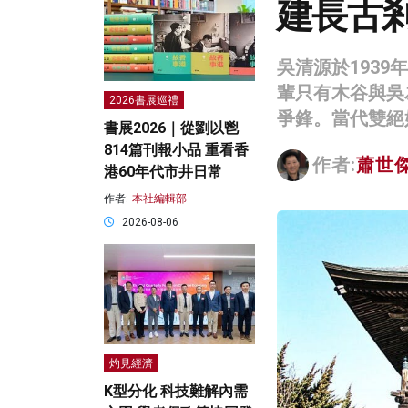
建長古
吳清源於193
輩只有木谷與吳
2026書展巡禮
爭鋒。當代雙絕
書展2026｜從劉以鬯
814篇刊報小品 重看香
作者:
蕭世
港60年代市井日常
作者:
本社編輯部
2026-08-06
灼見經濟
K型分化 科技難解內需