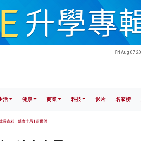
健康
商業
科技
影片
名家榜
Fri Aug 07 2
生活
健康
商業
科技
影片
名家榜
建長古剎 鐮倉十局 | 蕭世傑