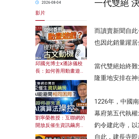
一代雙絕 
2026-08-04
影片
而讀賣新聞自此
也因此銷量躍居
邱國光博士x潘詠儀校
當代雙絕始終難
長：如何善用動畫遊戲
隆重地安排在神
提升學習古文動機？
1226年，中
幕府第五代執權
劉寧榮教授：互聯網的
釣令建此寺，以
開放反催生資訊繭房，
AI能避開相同困局？如
自此，建長寺即