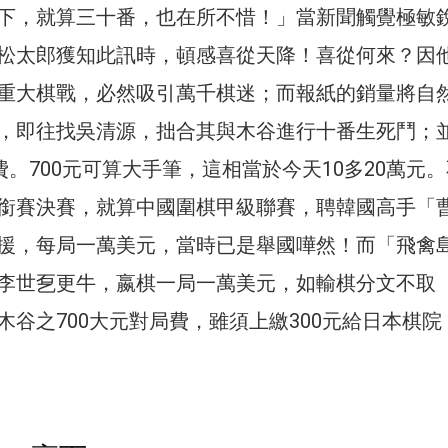
下，就算三十番，也在所不惜！」當新聞觸覺極敏
松太郎獲知此訊時，頓感喜從天降！喜從何來？因
重大棋戰，必然吸引萬千棋迷；而報紙的銷量將自
，即往找吳清源，拙合其與木谷進行十番生死鬥；
費。700元可算大手筆，這相當於今天10多20萬元
銜賽決賽，就算中國圍棋甲級聯賽，聘韓國高手「
援，每局一萬美元，當時已是舉國嘩然！而「飛禽
李世乭更牛，嬴棋一局一萬美元，如輸棋分文不取
木谷之700大元對局費，雖須上繳300元給日本棋院