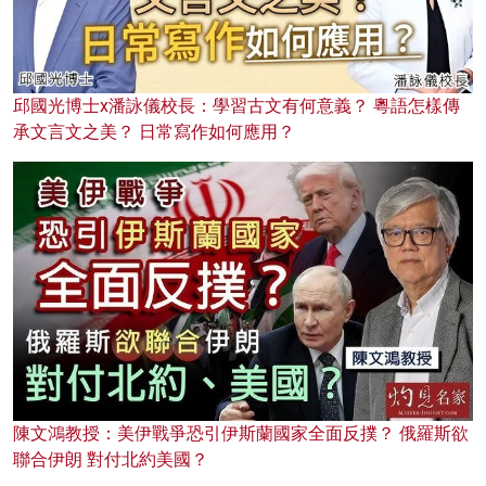
邱國光博士x潘詠儀校長：學習古文有何意義？ 粵語怎樣傳
承文言文之美？ 日常寫作如何應用？
陳文鴻教授：美伊戰爭恐引伊斯蘭國家全面反撲？ 俄羅斯欲
聯合伊朗 對付北約美國？