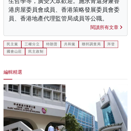
生哲學等，廣受大眾歡迎。施永青還身兼香
港房屋委員會成員、香港策略發展委員會委
員、香港地產代理監管局成員等公職。
閱讀所有文章
民主黨
三權分立
特朗普
共和黨
聯邦調查局
拜登
國會山莊
民主政制
編輯精選