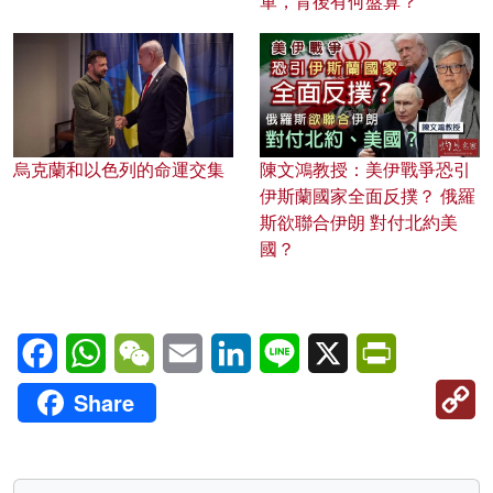
軍，背後有何盤算？
烏克蘭和以色列的命運交集
陳文鴻教授：美伊戰爭恐引
伊斯蘭國家全面反撲？ 俄羅
斯欲聯合伊朗 對付北約美
國？
Facebook
WhatsApp
WeChat
Email
LinkedIn
Line
X
PrintFriendl
C
Share
Li