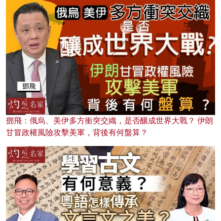
鄧飛：俄烏、美伊多方衝突交織，是否釀成世界大戰？ 伊朗
甘冒政權風險攻擊美軍，背後有何盤算？