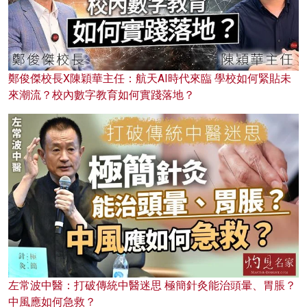
鄭俊傑校長X陳穎華主任：航天AI時代來臨 學校如何緊貼未
來潮流？校內數字教育如何實踐落地？
左常波中醫：打破傳統中醫迷思 極簡針灸能治頭暈、胃脹？
中風應如何急救？