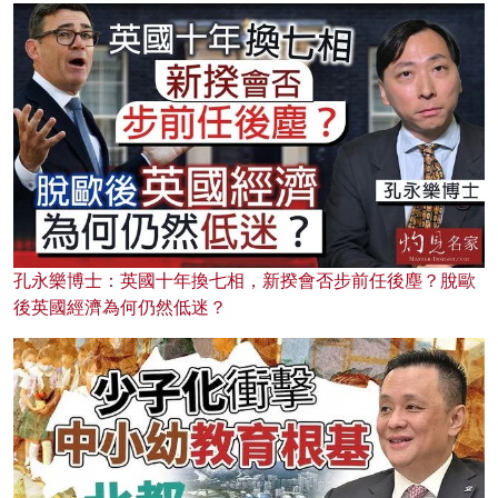
孔永樂博士：英國十年換七相，新揆會否步前任後塵？脫歐
後英國經濟為何仍然低迷？