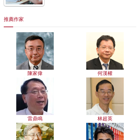
推薦作家
陳家偉
何漢權
雷鼎鳴
林超英