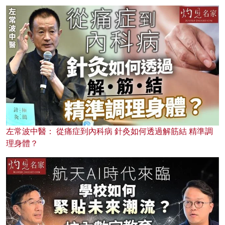
左常波中醫： 從痛症到內科病 針灸如何透過解筋結 精準調
理身體？