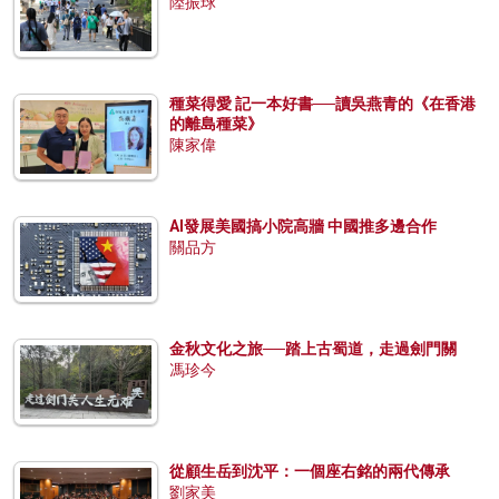
陸振球
種菜得愛 記一本好書──讀吳燕青的《在香港
的離島種菜》
陳家偉
AI發展美國搞小院高牆 中國推多邊合作
關品方
金秋文化之旅──踏上古蜀道，走過劍門關
馮珍今
從顧生岳到沈平：一個座右銘的兩代傳承
劉家美