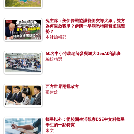
兔主席：美伊停戰協議變衝突導火線，雙方
為何重啟戰爭？伊朗一早洞悉特朗普虛張聲
勢？
本社編輯部
60名中小特幼老師參與城大GenAI培訓班
編輯精選
西方世界兩批政客
張建雄
摘星以外：從校園生活觀察DSE中文科摘星
學生的一點特質
來文