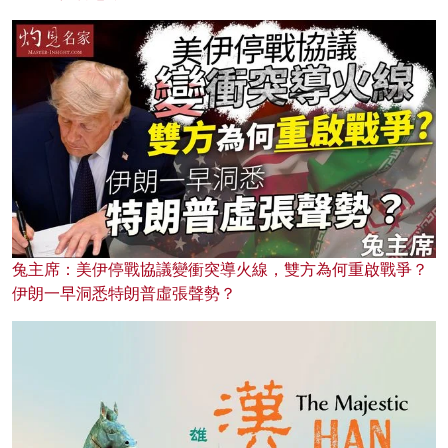
兔主席：美伊停戰協議變衝突導火線，雙方為何重啟戰爭？
伊朗一早洞悉特朗普虛張聲勢？