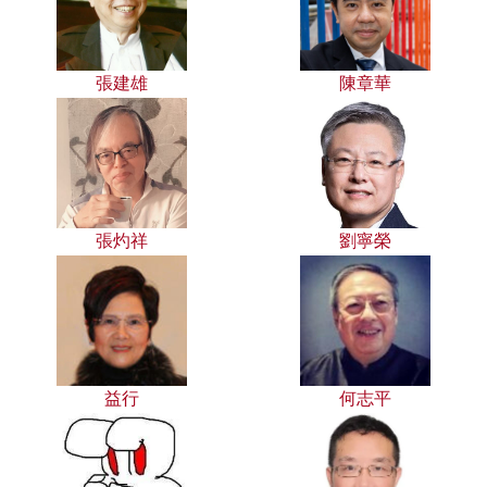
張建雄
陳章華
張灼祥
劉寧榮
益行
何志平