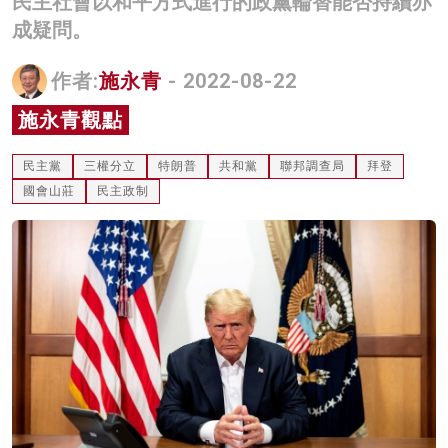
民主社會以和平方式進行的政黨輪替能否持續亦
名家榜
成疑問。
灼見活動
作者:
施永青
- 2022-08-22
關於我們
施永青觀點
民主黨
三權分立
特朗普
共和黨
聯邦調查局
拜登
國會山莊
民主政制