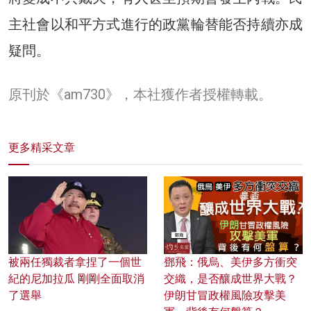
主社會以和平方式進行的政黨輪替能否持續亦成
疑問。
原刊於《am730》，本社獲作者授權轉載。
更多精采文章
被兩任獨裁者拿捏了一個世
鄧飛：俄烏、美伊多方衝突
紀的尼加拉瓜 剛剛全面取消
交織，是否釀成世界大戰？
了選舉
伊朗甘冒政權風險攻擊美