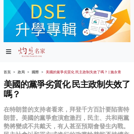
政局
教育
文化
財經
首頁
政局
國際
美國的黨爭劣質化 民主政制失效了嗎？ | 施永青
生活
美國的黨爭劣質化 民主政制失效了
嗎？
健康
商業
在特朗普的支持者看來，拜登千方百計要陷害特
朗普。美國的黨爭愈演愈激烈，民主、共和兩黨
科技
勢將變成不共戴天，有人甚至預期會發生內戰。
影片