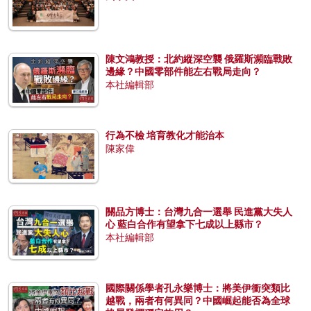
陳文鴻教授：北約縱深空襲 俄羅斯瀕臨戰敗
邊緣？中國零部件能左右戰局走向？
本社編輯部
行為不檢 培育教化才能治本
陳家偉
關品方博士：台灣九合一選舉 民進黨大失人
心 藍白合作有望拿下七成以上縣市？
本社編輯部
國際關係學者孔永樂博士：將美伊衝突類比
越戰，兩者有何異同？中國崛起能否為全球