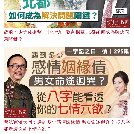
鄧飛：少子化衝擊「中小幼」教育根基 北都如何成為解決問
題關鍵？
曆法家侯天同：遇到多少感情姻緣債 男女命途迥異？ 從八字
能看透你的七情六欲？