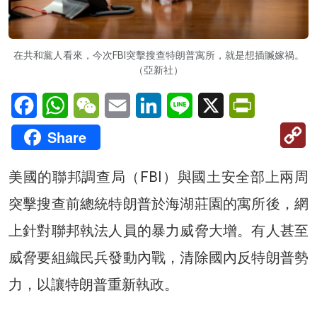
在共和黨人看來，今次FBI突擊搜查特朗普寓所，就是想插贓嫁禍。
（亞新社）
Facebook
WhatsApp
WeChat
Email
LinkedIn
Line
X
PrintFriendl
C
Share
Li
美國的聯邦調查局（FBI）與國土安全部上兩周
突擊搜查前總統特朗普於海湖莊園的寓所後，網
上針對聯邦執法人員的暴力威脅大增。有人甚至
威脅要組織民兵發動內戰，清除國內反特朗普勢
力，以讓特朗普重新執政。