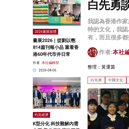
白先勇
我認為香港作家
特的文化，我認
2026書展巡禮
有，而且很多都
書展2026｜從劉以鬯
814篇刊報小品 重看香
作者:
本社
港60年代市井日常
作者:
本社編輯部
整理：黃運茵
2026-08-06
白先勇
中國文化
灼見經濟
K型分化 科技難解內需