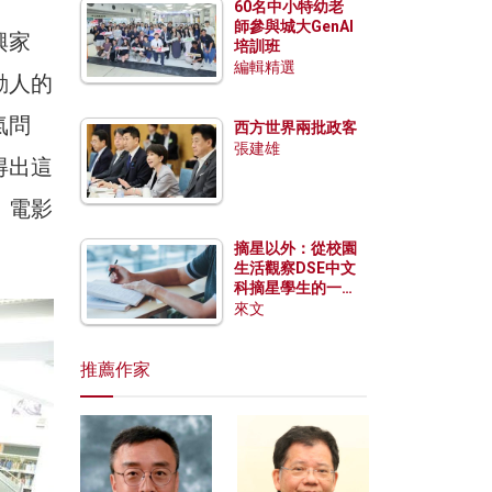
60名中小特幼老
師參與城大GenAI
興家
培訓班
編輯精選
動人的
氣問
西方世界兩批政客
張建雄
得出這
，電影
摘星以外：從校園
生活觀察DSE中文
科摘星學生的一點
特質
來文
推薦作家