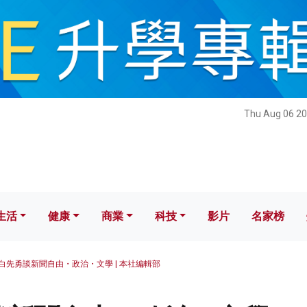
健康
商業
科技
影片
名家榜
Thu Aug 06 20
生活
健康
商業
科技
影片
名家榜
白先勇談新聞自由・政治・文學 | 本社編輯部