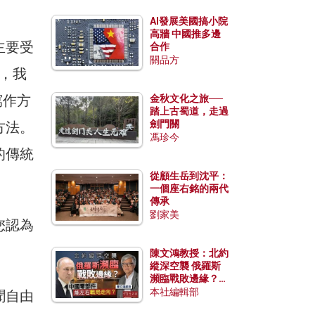
AI發展美國搞小院
高牆 中國推多邊
主要受
合作
關品方
上，我
寫作方
金秋文化之旅──
踏上古蜀道，走過
劍門關
方法。
馮珍今
的傳統
從顧生岳到沈平：
一個座右銘的兩代
傳承
劉家美
您認為
陳文鴻教授：北約
縱深空襲 俄羅斯
瀕臨戰敗邊緣？中
國零部件能左右戰
本社編輯部
聞自由
局走向？