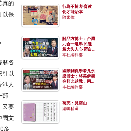
若真的
行為不檢 培育教
化才能治本
可以保
陳家偉
關品方博士：台灣
？
九合一選舉 民進
黨大失人心 藍白
合作有望拿下七成
本社編輯部
以上縣市？
經歷各
國際關係學者孔永
該引以
樂博士：將美伊衝
突類比越戰，兩者
香港人
有何異同？中國崛
本社編輯部
起能否為全球格局
一部
發揮穩定效用？
葛亮：見南山
，又要
編輯精選
中國文
0多