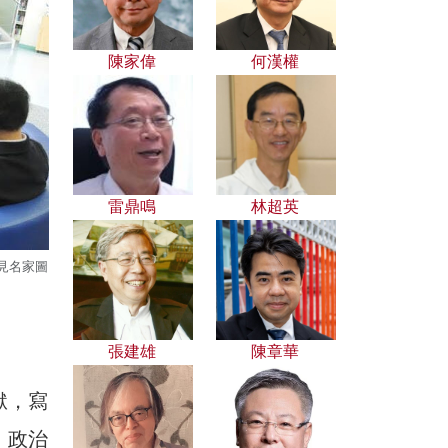
陳家偉
何漢權
雷鼎鳴
林超英
見名家圖
張建雄
陳章華
獄，寫
。政治