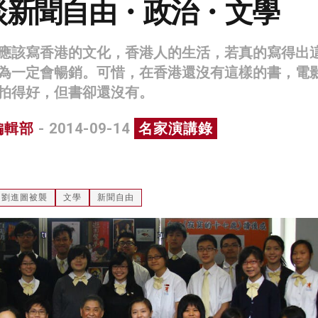
談新聞自由・政治・文學
應該寫香港的文化，香港人的生活，若真的寫得出
為一定會暢銷。可惜，在香港還沒有這樣的書，電
拍得好，但書卻還沒有。
編輯部
- 2014-09-14
名家演講錄
劉進圖被襲
文學
新聞自由