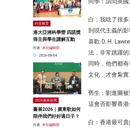
同學：請問英國
白：我唸了很多
灼見教育
到現代主義的影響
港大亞洲科學營 四諾獎
得主與學生講解互動
喜歡 D. H. 
作者:
本社編輯部
法，非常跳躍的
2026-08-04
同時，他們都有
文化，才會紮實
舊生：劉進圖被
2026書展巡禮
這會否影響香港
書展2026｜廣東歌如何
陪伴我們好好過日子？
白：香港最可貴
作者:
本社編輯部