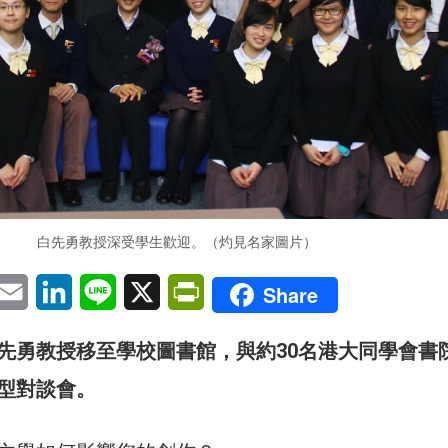
白先勇教授深受學生歡迎。（灼見名家圖片）
pp
eChat
Email
LinkedIn
Line
X
PrintFriendly
Share
先勇教授移至學校圖書館，與約30名港大同學會書
型對談會。