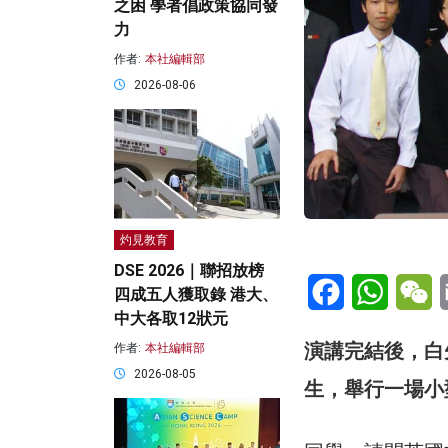
之困 學者倡政策協同發
力
作者:
本社編輯部
2026-08-06
灼見教育
DSE 2026｜聯招放榜
Facebook
WhatsA
W
四成五人獲取錄 港大、
中大各取12狀元
演講完結後，白
作者:
本社編輯部
2026-08-05
生，舉行一場小