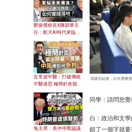
鄭俊傑校長X陳穎華主
任：航天AI時代來臨 學
校如何緊貼未來潮流？
校內數字教育如何實踐
落地？
左常波中醫：打破傳統
演講完結後，白先勇教授
中醫迷思 極簡針灸能治
頭暈、胃脹？中風應如
何急救？
同學：請問您覺
白：政治和文學
兔主席：美伊停戰協議
錯了一個字就要