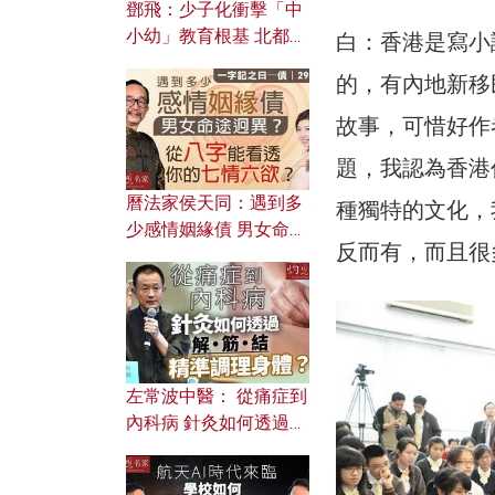
鄧飛：少子化衝擊「中
小幼」教育根基 北都如
白：香港是寫小
何成為解決問題關鍵？
的，有內地新移
故事，可惜好作
題，我認為香港
曆法家侯天同：遇到多
種獨特的文化，
少感情姻緣債 男女命途
反而有，而且很
迥異？ 從八字能看透你
的七情六欲？
左常波中醫： 從痛症到
內科病 針灸如何透過解
筋結 精準調理身體？