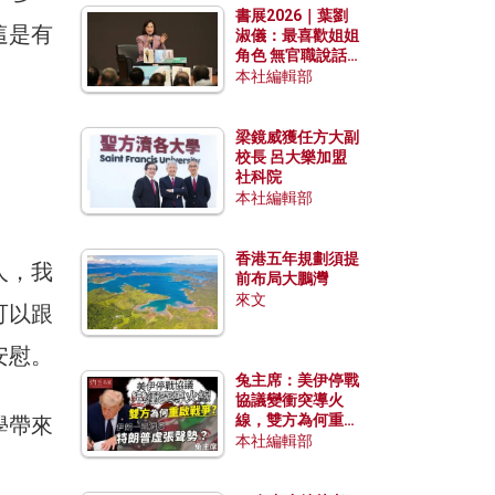
書展2026｜葉劉
這是有
淑儀：最喜歡姐姐
角色 無官職說話
包袱少
本社編輯部
梁鏡威獲任方大副
校長 呂大樂加盟
社科院
本社編輯部
香港五年規劃須提
人，我
前布局大鵬灣
來文
可以跟
安慰。
兔主席：美伊停戰
協議變衝突導火
線，雙方為何重啟
學帶來
戰爭？伊朗一早洞
本社編輯部
悉特朗普虛張聲
勢？