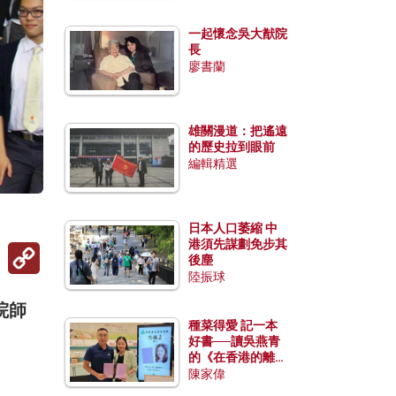
一起懷念吳大猷院
長
廖書蘭
雄關漫道：把遙遠
的歷史拉到眼前
編輯精選
日本人口萎縮 中
港須先謀劃免步其
Copy
後塵
Link
陸振球
院師
種菜得愛 記一本
好書──讀吳燕青
的《在香港的離島
種菜》
陳家偉