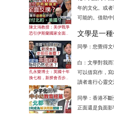
文之美？ 日常寫作如何
應用？
年的文化。或者
可能的。借助中
陳文鴻教授：美伊戰爭
文學是一種
恐引伊斯蘭國家全面反
撲？ 俄羅斯欲聯合伊朗
對付北約美國？
同學：您覺得文
白：文學對我而
孔永樂博士：英國十年
可以借寫作，寫
換七相，新揆會否步前
讀者進行心靈交
任後塵？脫歐後英國經
濟為何仍然低迷？
同學：香港不斷
正面還是負面影