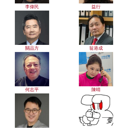
李偉民
益行
關品方
翁港成
何志平
陳晴