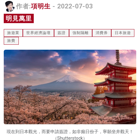
作者:
項明生
- 2022-07-03
名家榜
明見萬里
灼見活動
旅遊業
世界經濟論壇
簽證
強制隔離
消費券
日本旅遊
關於我們
旅費
現在到日本觀光，而要申請簽證，如非癲日份子，寧願坐井觀天！
（Shutterstock）