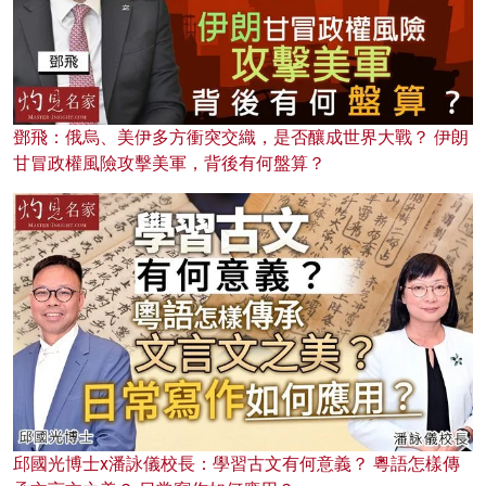
鄧飛：俄烏、美伊多方衝突交織，是否釀成世界大戰？ 伊朗
甘冒政權風險攻擊美軍，背後有何盤算？
邱國光博士x潘詠儀校長：學習古文有何意義？ 粵語怎樣傳