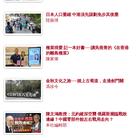
日本人口萎縮 中港須先謀劃免步其後塵
陸振球
種菜得愛 記一本好書──讀吳燕青的《在香港
的離島種菜》
陳家偉
金秋文化之旅──踏上古蜀道，走過劍門關
馮珍今
陳文鴻教授：北約縱深空襲 俄羅斯瀕臨戰敗
邊緣？中國零部件能左右戰局走向？
本社編輯部