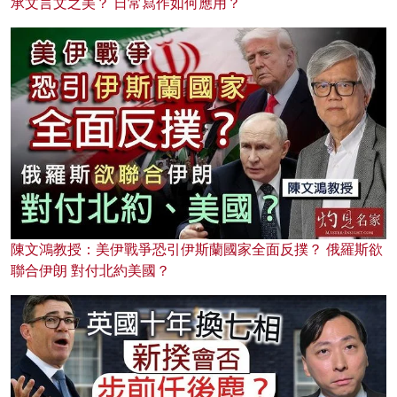
承文言文之美？ 日常寫作如何應用？
陳文鴻教授：美伊戰爭恐引伊斯蘭國家全面反撲？ 俄羅斯欲
聯合伊朗 對付北約美國？