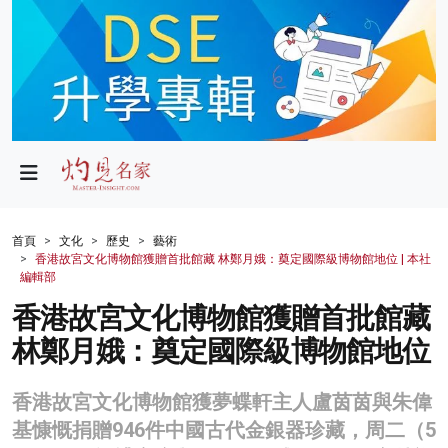
政局
教育
文化
財經
首頁
文化
歷史
藝術
香港故宮文化博物館獲贈首批館藏 林鄭月娥：奠定國際級博物館地位 | 本社
生活
編輯部
香港故宮文化博物館獲贈首批館藏
健康
林鄭月娥：奠定國際級博物館地位
商業
科技
香港故宮文化博物館獲夢蝶軒主人盧茵茵與朱偉
基慷慨捐贈946件中國古代金銀器珍藏，周二（5
影片