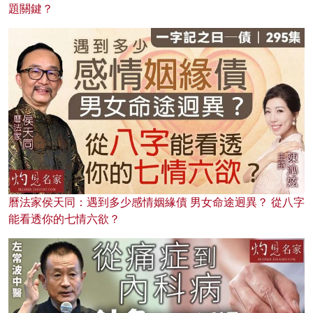
題關鍵？
曆法家侯天同：遇到多少感情姻緣債 男女命途迥異？ 從八字
能看透你的七情六欲？