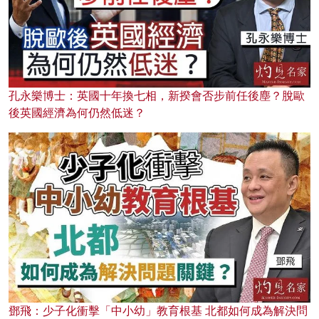
孔永樂博士：英國十年換七相，新揆會否步前任後塵？脫歐
後英國經濟為何仍然低迷？
鄧飛：少子化衝擊「中小幼」教育根基 北都如何成為解決問