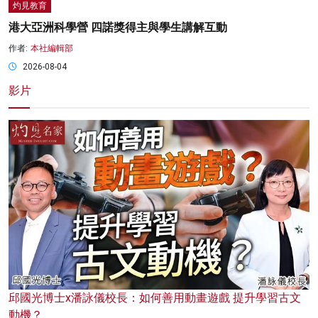
灼見教育
港大亞洲科學營 四諾獎得主與學生講解互動
作者:
本社編輯部
2026-08-04
影片
邱國光博士x潘詠儀校長：如何善用動畫遊戲 提升學習古文
動機？