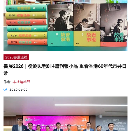
2026書展巡禮
書展2026｜從劉以鬯814篇刊報小品 重看香港60年代市井日
常
作者:
本社編輯部
2026-08-06