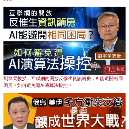
劉寧榮教授：互聯網的開放反催生資訊繭房，AI能避開相同
困局？如何避免遭AI演算法操控？