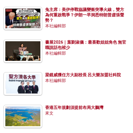
兔主席：美伊停戰協議變衝突導火線，雙方
為何重啟戰爭？伊朗一早洞悉特朗普虛張聲
勢？
本社編輯部
書展2026｜葉劉淑儀：最喜歡姐姐角色 無官
職說話包袱少
本社編輯部
梁鏡威獲任方大副校長 呂大樂加盟社科院
本社編輯部
香港五年規劃須提前布局大鵬灣
來文