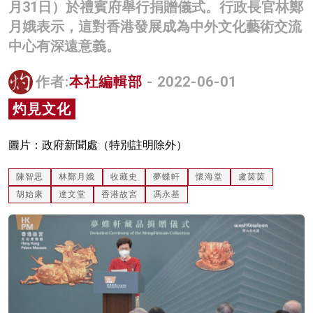
月31日）於禮賓府舉行捐贈儀式。行政長官林鄭
名家榜
月娥表示，這對香港發展成為中外文化藝術交流
中心有深遠意義。
灼見活動
關於我們
作者:
本社編輯部
- 2022-06-01
灼見文化
圖片：政府新聞處（特別註明除外）
陳智思
林鄭月娥
收藏史
夢蝶軒
懷海堂
盧茵茵
胡始康
達文堂
香港故宮
馮永基