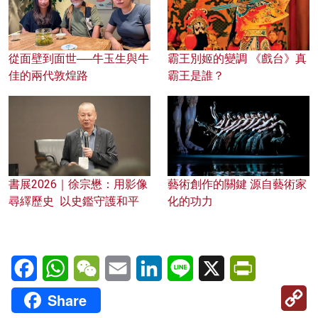
從面壁到面世──牛玉生與牛
霸王別姬的變調 《戲台》真
佳的兩代敦煌路
霸王是誰？
書展2026｜徐宗懋：用影像
藝術創作的關鍵 源自藝術家
尋繹歷史 以史鑑守護和平
化的功力
Facebook
WhatsApp
WeChat
Email
LinkedIn
Line
X
PrintFriendl
C
Share
Li