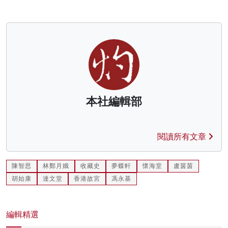
本社編輯部
閱讀所有文章
陳智思
林鄭月娥
收藏史
夢蝶軒
懷海堂
盧茵茵
胡始康
達文堂
香港故宮
馮永基
編輯精選