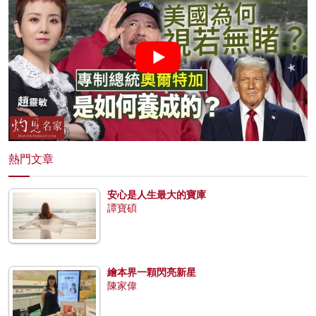
熱門文章
安心是人生最大的寶庫
譚寶碩
繪本界一顆閃亮新星
陳家偉