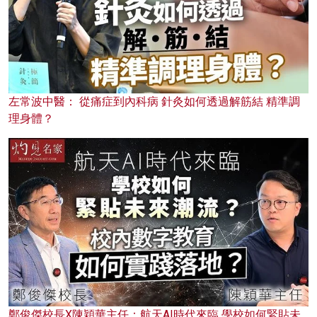
左常波中醫： 從痛症到內科病 針灸如何透過解筋結 精準調
理身體？
鄭俊傑校長X陳穎華主任：航天AI時代來臨 學校如何緊貼未