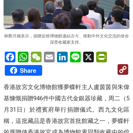
林鄭月娥表示，損贈反映博物館連結古今、推動中外文化交流的使命
深受收藏家支持。
Facebook
WhatsApp
WeChat
Email
LinkedIn
Line
X
PrintFriendl
C
Share
Li
香港故宮文化博物館獲夢蝶軒主人盧茵茵與朱偉
基慷慨捐贈946件中國古代金銀器珍藏，周二（5
月31日）於禮賓府舉行捐贈儀式。西九文化區
稱，這批藏品是香港故宮首批館藏之一，夢蝶軒
的厚贈使香港故宮成為博物館界同類收藏中的佼