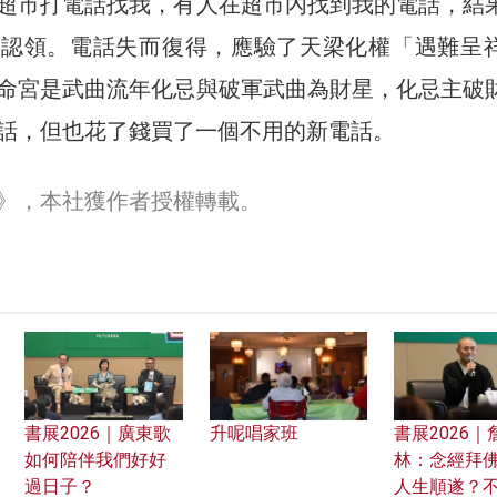
超市打電話找我，有人在超市內找到我的電話，結
市認領。電話失而復得，應驗了天梁化權「遇難呈
命宮是武曲流年化忌與破軍武曲為財星，化忌主破
話，但也花了錢買了一個不用的新電話。
30》，本社獲作者授權轉載。
書展2026｜廣東歌
升呢唱家班
書展2026｜
如何陪伴我們好好
林：念經拜
過日子？
人生順遂？