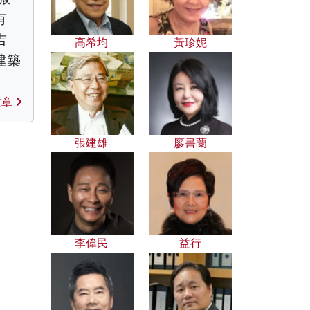
有
吉
高希均
黃珍妮
建築
文章
張建雄
廖書蘭
李偉民
益行