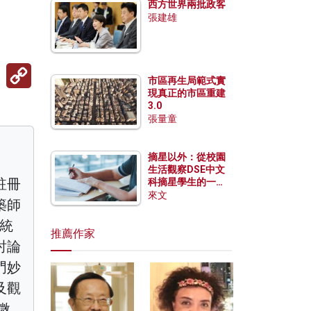
西方世界兩批政客
張建雄
Copy
Link
市區再生局範式實
現真正的市區重建
3.0
張量童
摘星以外：從校園
生活觀察DSE中文
註冊
科摘星學生的一點
特質
來文
築師
傳統
推薦作家
討論
門妙
及觀
微