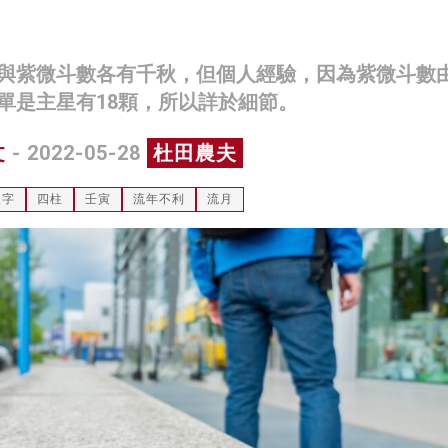
與紫微斗數各有千秋，但個人經驗，因為紫微斗數
單是主星有18顆，所以詳於細節。
文
- 2022-05-28
杜田農夫
八字
四柱
壬寅
流年不利
流月