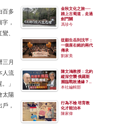
金秋文化之旅──
由百多
踏上古蜀道，走過
劍門關
個字，
馮珍今
紅鸞、
從顧生岳到沈平：
一個座右銘的兩代
傳承
劉家美
曆三月
陳文鴻教授：北約
本人流
縱深空襲 俄羅斯
瀕臨戰敗邊緣？中
屍。」
國零部件能左右戰
本社編輯部
局走向？
會太陽
行為不檢 培育教
出戶，
化才能治本
陳家偉