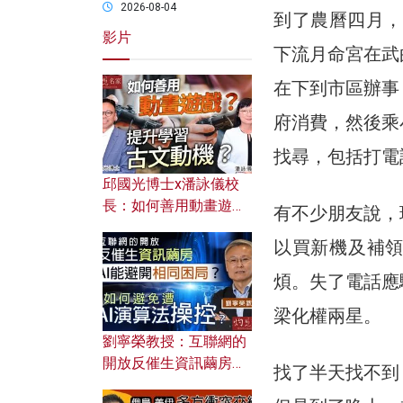
2026-08-04
到了農曆四月，
影片
下流月命宮在武
在下到市區辦事
府消費，然後乘
找尋，包括打電
邱國光博士x潘詠儀校
長：如何善用動畫遊戲
有不少朋友說，
提升學習古文動機？
以買新機及補
煩。失了電話應
梁化權兩星。
劉寧榮教授：互聯網的
開放反催生資訊繭房，
找了半天找不到
AI能避開相同困局？如