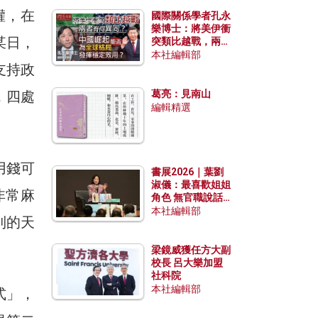
權，在
國際關係學者孔永
樂博士：將美伊衝
某日，
突類比越戰，兩者
有何異同？中國崛
本社編輯部
支持政
起能否為全球格局
發揮穩定效用？
，四處
葛亮：見南山
編輯精選
用錢可
書展2026｜葉劉
淑儀：最喜歡姐姐
非常麻
角色 無官職說話
包袱少
本社編輯部
到的天
梁鏡威獲任方大副
校長 呂大樂加盟
社科院
本社編輯部
式」，