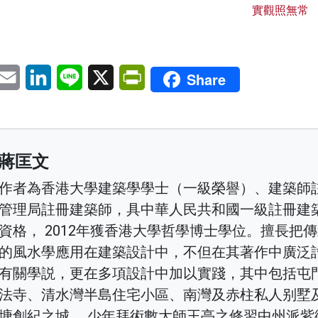
實觀照無常
pp
eChat
Email
LinkedIn
Line
X
PrintFriendly
Share
蔣匡文
作者為香港大學建築學學士（一級榮譽）、建築師
管理局註冊建築師，具中華人民共和國一級註冊建
資格， 2012年獲香港大學哲學博士學位。擅長把
的風水學應用在建築設計中，不但在其著作中廣泛
有關學説，更在多項設計中加以實踐，其中包括屯
法寺、清水灣半島住宅小區、南灣及赤柱私人别墅
塘創紀之城。 少年拜術數大師王亭之修習中州派紫