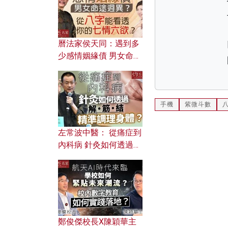
曆法家侯天同：遇到多
少感情姻緣債 男女命途
迥異？ 從八字能看透你
的七情六欲？
手機
紫微斗數
左常波中醫： 從痛症到
內科病 針灸如何透過解
筋結 精準調理身體？
鄭俊傑校長X陳穎華主