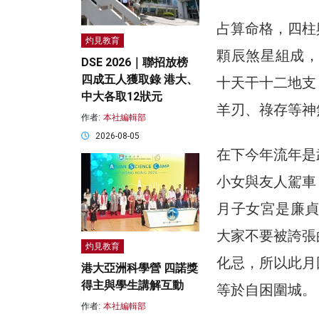
占算命格，四柱
灼見教育
顆辰煞星組成，
DSE 2026｜聯招放榜
四成五人獲取錄 港大、
十天干十二地支
中大各取12狀元
羊刃、祿存等神
作者:
本社編輯部
2026-08-05
在下今年流年是
小女與友人駕車
月子女宮是廉
大家不要被誇張
灼見教育
化忌，所以此月
港大亞洲科學營 四諾獎
得主與學生講解互動
等於自困圍城。
作者:
本社編輯部