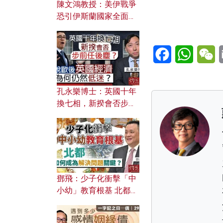
陳文鴻教授：美伊戰爭
恐引伊斯蘭國家全面反
撲？ 俄羅斯欲聯合伊朗
對付北約美國？
Facebook
WhatsA
W
孔永樂博士：英國十年
換七相，新揆會否步前
任後塵？脫歐後英國經
濟為何仍然低迷？
鄧飛：少子化衝擊「中
小幼」教育根基 北都如
何成為解決問題關鍵？