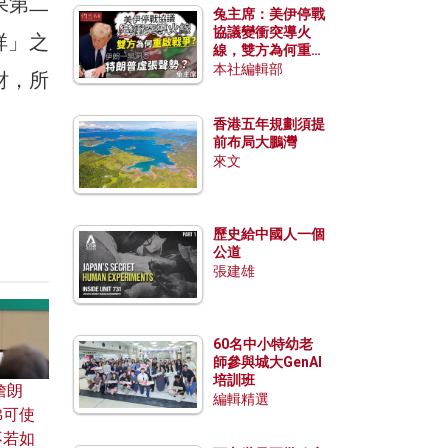
果第二
兔主席：美伊停戰
協議變衝突導火
祥」之
線，雙方為何重啟
戰爭？伊朗一早洞
本社編輯部
財，所
悉特朗普虛張聲
勢？
香港五年規劃須提
前布局大鵬灣
來文
歷史給中國人一個
公道
張建雄
60名中小特幼老
師參與城大GenAI
培訓班
詹朗
編輯精選
佛可使
不若如