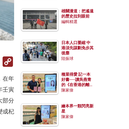
雄關漫道：把遙遠
的歷史拉到眼前
編輯精選
日本人口萎縮 中
）
港須先謀劃免步其
後塵
Copy
陸振球
Link
種菜得愛 記一本
，在年
好書──讀吳燕青
的《在香港的離島
年壬寅
種菜》
陳家偉
大部分
繪本界一顆閃亮新
變成杞
星
陳家偉