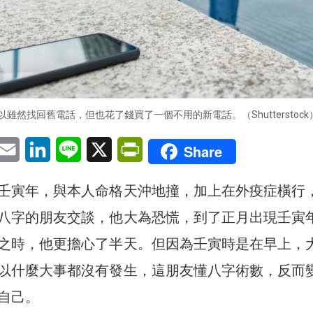
雖然找回舊電話，但也花了錢買了一個不用的新電話。（Shutterstock
pp
eChat
Email
LinkedIn
Line
X
PrintFriendly
Share
壬寅年，與本人命格天沖地撞，加上在外疫症橫行
八字的朋友交談，他大為恐慌，到了正月出現壬寅
之時，他更擔心了半天。但因為壬寅時是在早上，
以什麼大事都沒有發生，這朋友懂八字術數，反而
自己。