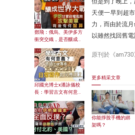
但是到了晚上，
何避免遭AI演算法操
控？
天便一早到超
力，而由於流月
鄧飛：俄烏、美伊多方
以雖然找回舊電
衝突交織，是否釀成世
界大戰？ 伊朗甘冒政權
原刊於《am7
風險攻擊美軍，背後有
何盤算？
更多精采文章
邱國光博士x潘詠儀校
長：學習古文有何意
義？ 粵語怎樣傳承文言
文之美？ 日常寫作如何
應用？
你能掙脫手機的綁
架嗎？