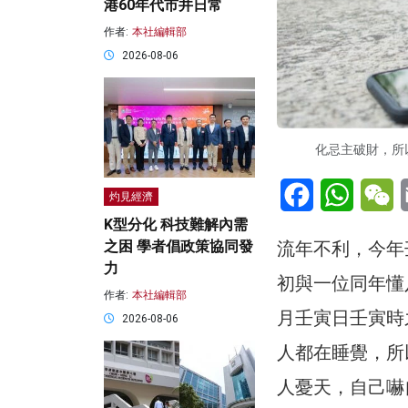
港60年代市井日常
作者:
本社編輯部
2026-08-06
化忌主破財，所以
Facebook
WhatsA
W
灼見經濟
K型分化 科技難解內需
流年不利，今年
之困 學者倡政策協同發
力
初與一位同年懂
作者:
本社編輯部
月壬寅日壬寅時
2026-08-06
人都在睡覺，所
人憂天，自己嚇