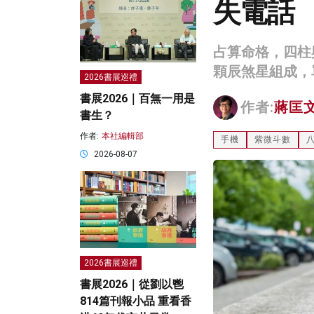
失電話
占算命格，四柱
顆辰煞星組成，
2026書展巡禮
書展2026｜百無一用是
作者:
蔣匡
書生？
作者:
本社編輯部
手機
紫微斗數
2026-08-07
2026書展巡禮
書展2026｜從劉以鬯
814篇刊報小品 重看香