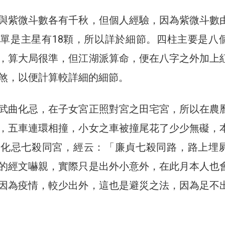
與紫微斗數各有千秋，但個人經驗，因為紫微斗數
單是主星有18顆，所以詳於細節。四柱主要是八
，算大局很準，但江湖派算命，便在八字之外加上
煞，以便計算較詳細的細節。
武曲化忌，在子女宮正照對宮之田宅宮，所以在農
，五車連環相撞，小女之車被撞尾花了少少無礙，
貞化忌七殺同宮，經云：「廉貞七殺同路，路上埋
的經文嚇親，實際只是出外小意外，在此月本人也
因為疫情，較少出外，這也是避災之法，因為足不