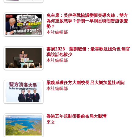
兔主席：美伊停戰協議變衝突導火線，雙方
為何重啟戰爭？伊朗一早洞悉特朗普虛張聲
勢？
本社編輯部
書展2026｜葉劉淑儀：最喜歡姐姐角色 無官
職說話包袱少
本社編輯部
梁鏡威獲任方大副校長 呂大樂加盟社科院
本社編輯部
香港五年規劃須提前布局大鵬灣
來文