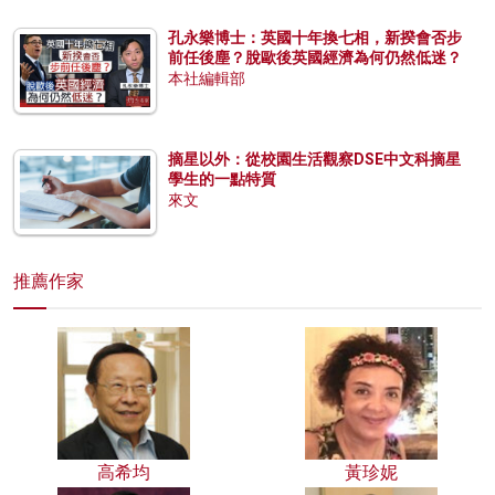
孔永樂博士：英國十年換七相，新揆會否步
前任後塵？脫歐後英國經濟為何仍然低迷？
本社編輯部
摘星以外：從校園生活觀察DSE中文科摘星
學生的一點特質
來文
推薦作家
高希均
黃珍妮