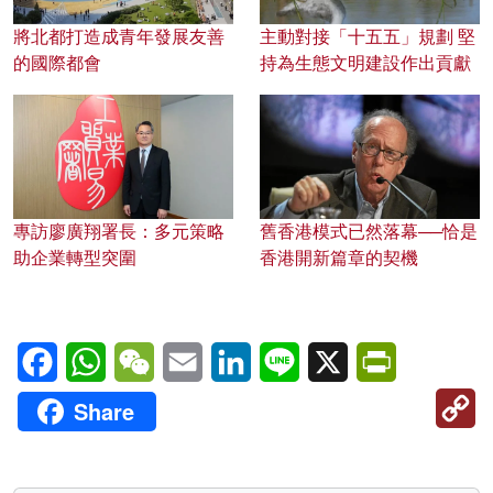
將北都打造成青年發展友善
主動對接「十五五」規劃 堅
的國際都會
持為生態文明建設作出貢獻
專訪廖廣翔署長：多元策略
舊香港模式已然落幕──恰是
助企業轉型突圍
香港開新篇章的契機
Facebook
WhatsApp
WeChat
Email
LinkedIn
Line
X
PrintFriendl
C
Share
Li