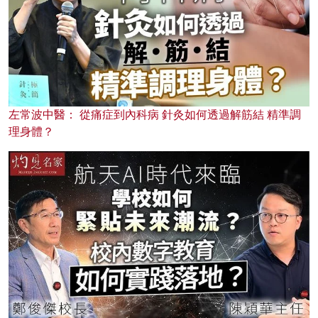
左常波中醫： 從痛症到內科病 針灸如何透過解筋結 精準調
理身體？