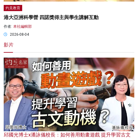
灼見教育
港大亞洲科學營 四諾獎得主與學生講解互動
作者:
本社編輯部
2026-08-04
影片
邱國光博士x潘詠儀校長：如何善用動畫遊戲 提升學習古文