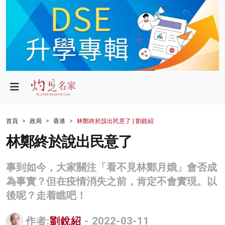
政局
教育
文化
財經
首頁
政局
香港
林鄭終於說出民意了 | 劉銳紹
生活
林鄭終於說出民意了
健康
事到如今，大家關注「看不見林鄭月娥」會否成
商業
為事實？但在疫情消失之前，肯定不會實現。以
後呢？走着瞧吧！
科技
影片
作者:
劉銳紹
- 2022-03-11