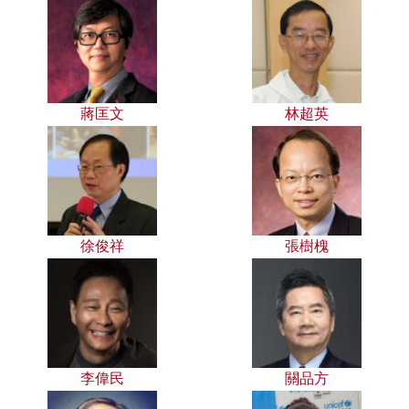
蔣匡文
林超英
徐俊祥
張樹槐
李偉民
關品方