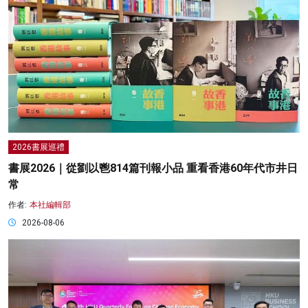
2026書展巡禮
書展2026｜從劉以鬯814篇刊報小品 重看香港60年代市井日
常
作者:
本社編輯部
2026-08-06