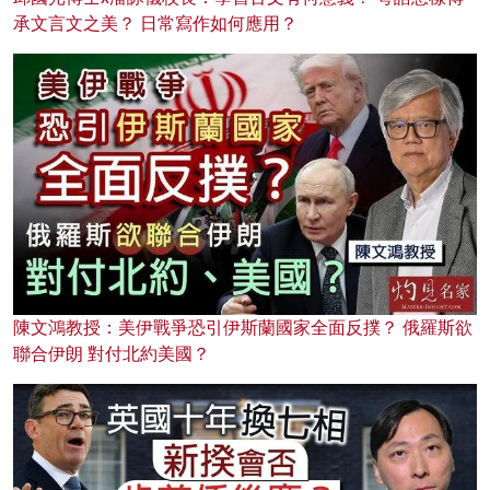
承文言文之美？ 日常寫作如何應用？
陳文鴻教授：美伊戰爭恐引伊斯蘭國家全面反撲？ 俄羅斯欲
聯合伊朗 對付北約美國？