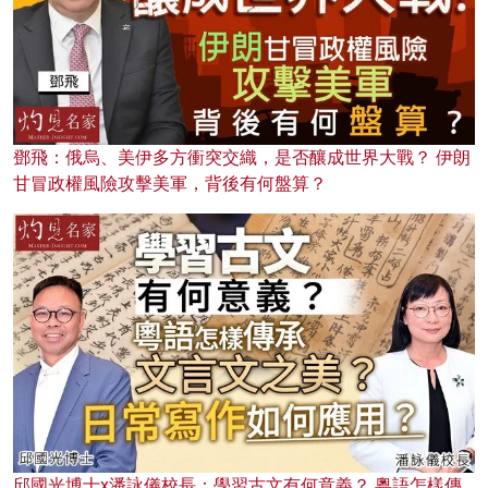
鄧飛：俄烏、美伊多方衝突交織，是否釀成世界大戰？ 伊朗
甘冒政權風險攻擊美軍，背後有何盤算？
邱國光博士x潘詠儀校長：學習古文有何意義？ 粵語怎樣傳