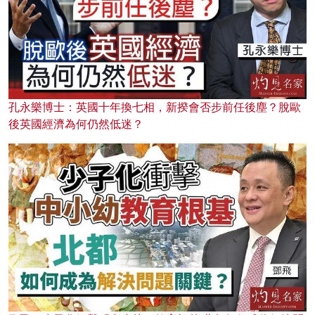
孔永樂博士：英國十年換七相，新揆會否步前任後塵？脫歐
後英國經濟為何仍然低迷？