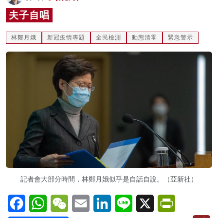
名家榜
夫子自唱
灼見活動
林鄭月娥
新冠疫情專題
全民檢測
動態清零
緊急警示
關於我們
記者會大部分時間，林鄭月娥似乎是自話自說。（亞新社）
Facebook
WhatsApp
WeChat
Email
LinkedIn
Line
X
PrintFriendl