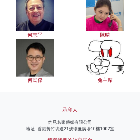
何志平
陳晴
何民傑
兔主席
承印人
灼見名家傳媒有限公司
地址 : 香港黃竹坑道21號環匯廣場10樓1002室