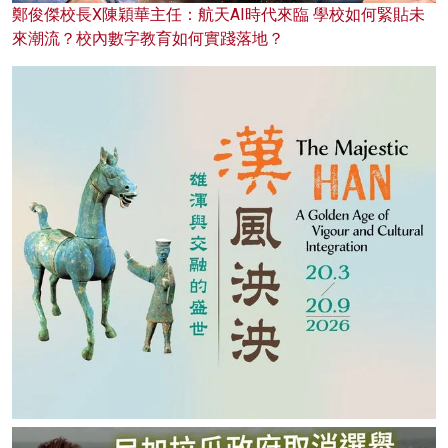
鄭俊傑校長X陳穎華主任：航天AI時代來臨 學校如何緊貼未
來潮流？校內數字教育如何實踐落地？