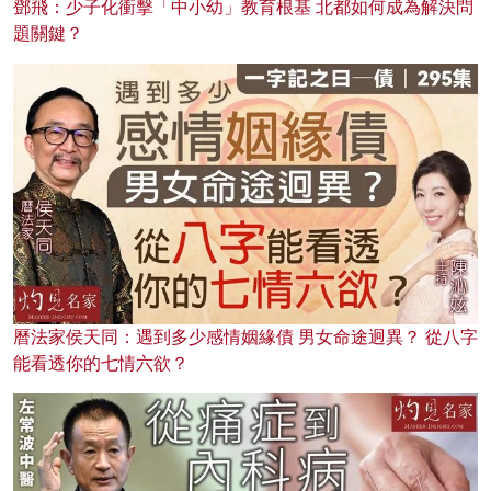
鄧飛：少子化衝擊「中小幼」教育根基 北都如何成為解決問
題關鍵？
曆法家侯天同：遇到多少感情姻緣債 男女命途迥異？ 從八字
能看透你的七情六欲？