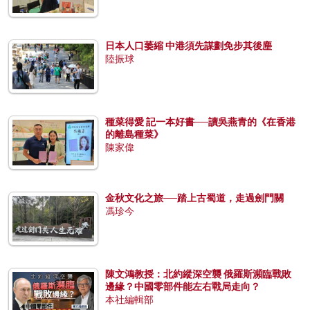
日本人口萎縮 中港須先謀劃免步其後塵
陸振球
種菜得愛 記一本好書──讀吳燕青的《在香港
的離島種菜》
陳家偉
金秋文化之旅──踏上古蜀道，走過劍門關
馮珍今
陳文鴻教授：北約縱深空襲 俄羅斯瀕臨戰敗
邊緣？中國零部件能左右戰局走向？
本社編輯部