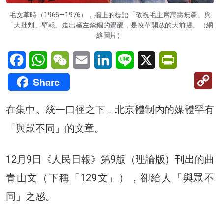
毛文革時（1966—1976），牆上的標語「敬祝毛主席萬壽無疆」與
「大批判」壁報。走出極左禁錮的覺醒，是改革開放的大前提。（網
絡圖片）
Facebook
WhatsApp
WeChat
Email
LinkedIn
Line
X
PrintFriendl
C
Share
Li
在集中、統一口徑之下，北京體制內的媒體罕有
「與眾不同」的文章。
12月9日《人民日報》第9版（理論版）刊出的曲
青山文（下稱「129文」），卻給人「與眾不
同」之感。