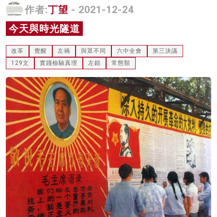
作者:
丁望
- 2021-12-24
名家榜
今天與時光隧道
灼見活動
改革
覺醒
左禍
與眾不同
六中全會
第三決議
關於我們
129文
實踐檢驗真理
左錯
常態類