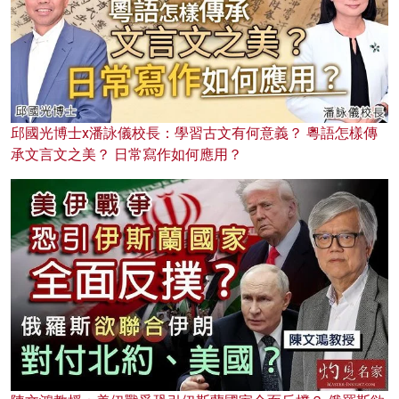
邱國光博士x潘詠儀校長：學習古文有何意義？ 粵語怎樣傳
承文言文之美？ 日常寫作如何應用？