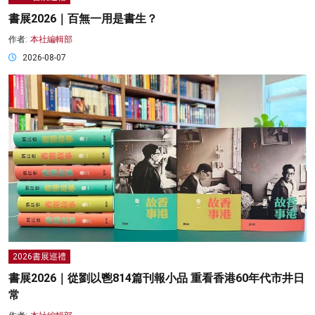
書展2026｜百無一用是書生？
作者:
本社編輯部
2026-08-07
2026書展巡禮
書展2026｜從劉以鬯814篇刊報小品 重看香港60年代市井日
常