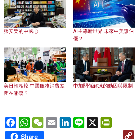
張安樂的中國心
AI主導新世界 未來中美誰佔
優？
美日韓相較 中國服務消費差
中加關係解凍的動因與限制
距在哪裏？
Facebook
WhatsApp
WeChat
Email
LinkedIn
Line
X
PrintFriendl
C
Share
Li