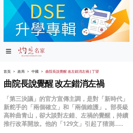
政局
教育
文化
財經
首頁
政局
中國
曲院長說覺醒 改左錯消左禍 | 丁望
生活
曲院長說覺醒 改左錯消左禍
健康
「第三決議」的官方宣傳主調，是對「新時代」
商業
新舵手的「兩個確立」和「兩個維護」。部長級
高幹曲青山，卻大談對左錯、左禍的覺醒，持續
科技
推行改革開放。他的「129文」引起了猜測……
影片