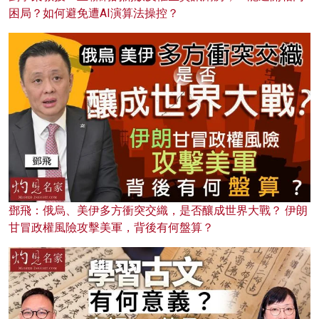
困局？如何避免遭AI演算法操控？
鄧飛：俄烏、美伊多方衝突交織，是否釀成世界大戰？ 伊朗
甘冒政權風險攻擊美軍，背後有何盤算？