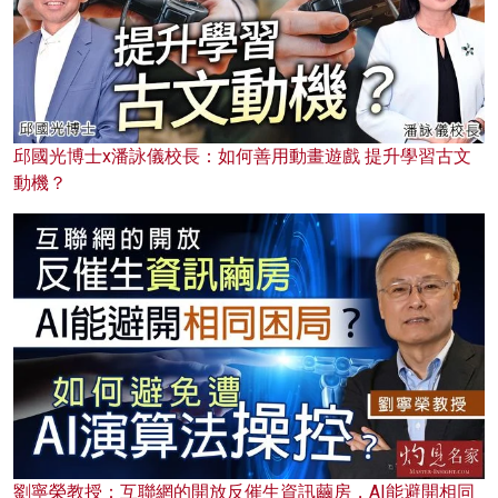
邱國光博士x潘詠儀校長：如何善用動畫遊戲 提升學習古文
動機？
劉寧榮教授：互聯網的開放反催生資訊繭房，AI能避開相同