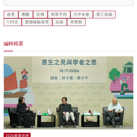
改革
覺醒
左禍
與眾不同
六中全會
第三決議
129文
實踐檢驗真理
左錯
常態類
編輯精選
2026書展巡禮