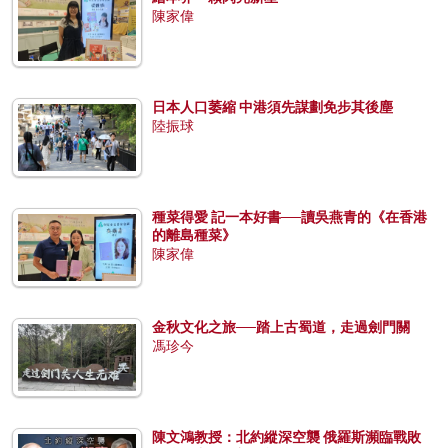
陳家偉
日本人口萎縮 中港須先謀劃免步其後塵
陸振球
種菜得愛 記一本好書──讀吳燕青的《在香港
的離島種菜》
陳家偉
金秋文化之旅──踏上古蜀道，走過劍門關
馮珍今
陳文鴻教授：北約縱深空襲 俄羅斯瀕臨戰敗