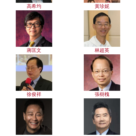
高希均
黃珍妮
蔣匡文
林超英
徐俊祥
張樹槐