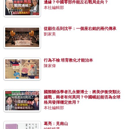
邊緣？中國零部件能左右戰局走向？
本社編輯部
從顧生岳到沈平：一個座右銘的兩代傳承
劉家美
行為不檢 培育教化才能治本
陳家偉
國際關係學者孔永樂博士：將美伊衝突類比
越戰，兩者有何異同？中國崛起能否為全球
格局發揮穩定效用？
本社編輯部
葛亮：見南山