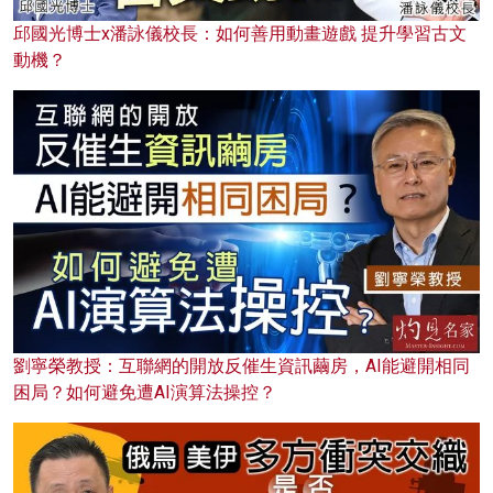
邱國光博士x潘詠儀校長：如何善用動畫遊戲 提升學習古文
動機？
劉寧榮教授：互聯網的開放反催生資訊繭房，AI能避開相同
困局？如何避免遭AI演算法操控？