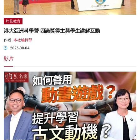
灼見教育
港大亞洲科學營 四諾獎得主與學生講解互動
作者:
本社編輯部
2026-08-04
影片