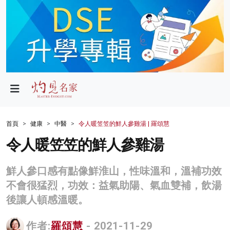
政局
教育
文化
財經
首頁
健康
中醫
令人暖笠笠的鮮人參雞湯 | 羅頌慧
生活
令人暖笠笠的鮮人參雞湯
健康
鮮人參口感有點像鮮淮山，性味溫和，溫補功效
商業
不會很猛烈，功效：益氣助陽、氣血雙補，飲湯
後讓人頓感溫暖。
科技
影片
作者:
羅頌慧
- 2021-11-29