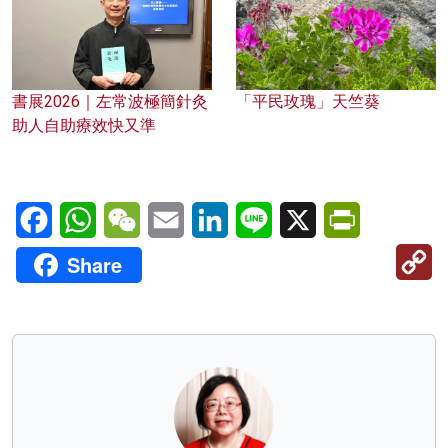
書展2026｜左常波極簡針灸
「平民玫瑰」天竺葵
助人自助療效快又準
Facebook
WhatsApp
WeChat
Email
LinkedIn
Line
X
PrintFriendl
C
Share
Li