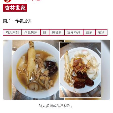
名家榜
杏林世家
灼見活動
圖片：作者提供
關於我們
灼見原創
灼見獨家
雞
欄發參
溫降養身
益氣
補湯
鮮人參湯成品及材料。