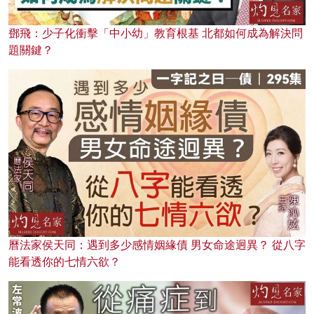
鄧飛：少子化衝擊「中小幼」教育根基 北都如何成為解決問
題關鍵？
曆法家侯天同：遇到多少感情姻緣債 男女命途迥異？ 從八字
能看透你的七情六欲？