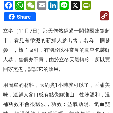
Facebook
WhatsApp
WeChat
Email
LinkedIn
Line
X
PrintFriendl
C
Share
Li
立冬（11月7日）那天偶然經過一間韓國連鎖超
市，看見有帶泥的新鮮人參出售，名為「欄發
參」，樣子吸引，有別於以往常見的真空包裝鮮
人參，售價亦不貴，由於立冬天氣轉冷，所以買
回家烹煮，試試它的效用。
用簡單的材料，大約煮1小時就可以了，香甜美
味，這鮮人參口感有點像鮮淮山，性味溫和，溫
補功效不會很猛烈，功效：益氣助陽、氣血雙