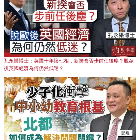
孔永樂博士：英國十年換七相，新揆會否步前任後塵？脫歐
後英國經濟為何仍然低迷？