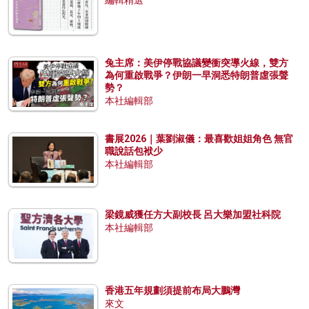
編輯精選
兔主席：美伊停戰協議變衝突導火線，雙方
為何重啟戰爭？伊朗一早洞悉特朗普虛張聲
勢？
本社編輯部
書展2026｜葉劉淑儀：最喜歡姐姐角色 無官
職說話包袱少
本社編輯部
梁鏡威獲任方大副校長 呂大樂加盟社科院
本社編輯部
香港五年規劃須提前布局大鵬灣
來文