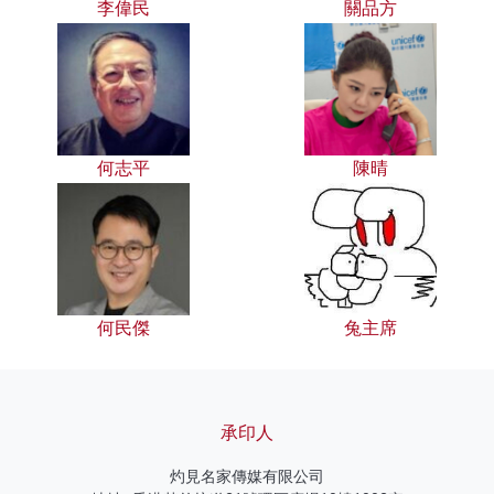
李偉民
關品方
何志平
陳晴
何民傑
兔主席
承印人
灼見名家傳媒有限公司