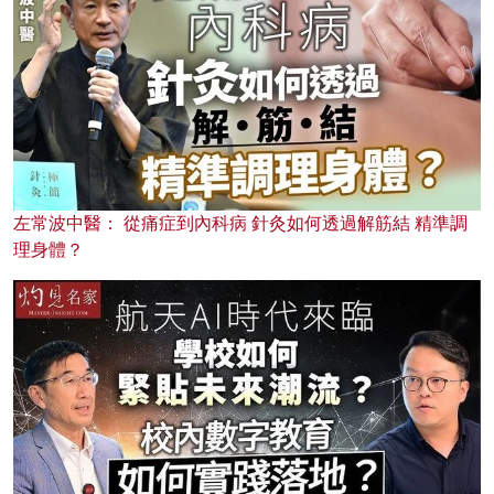
左常波中醫： 從痛症到內科病 針灸如何透過解筋結 精準調
理身體？