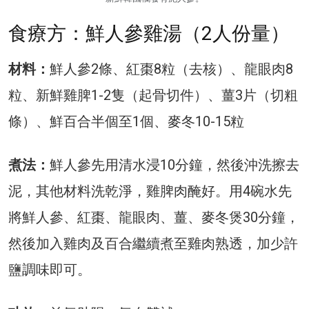
食療方：鮮人參雞湯（2人份量）
材料：
鮮人參2條、紅棗8粒（去核）、龍眼肉8
粒、新鮮雞脾1-2隻（起骨切件）、薑3片（切粗
條）、鮮百合半個至1個、麥冬10-15粒
煮法：
鮮人參先用清水浸10分鐘，然後沖洗擦去
泥，其他材料洗乾淨，雞脾肉醃好。用4碗水先
將鮮人參、紅棗、龍眼肉、薑、麥冬煲30分鐘，
然後加入雞肉及百合繼續煮至雞肉熟透，加少許
鹽調味即可。