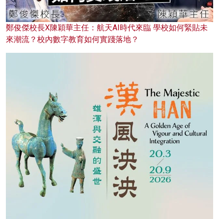
鄭俊傑校長X陳穎華主任：航天AI時代來臨 學校如何緊貼未
來潮流？校內數字教育如何實踐落地？