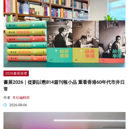
2026書展巡禮
書展2026｜從劉以鬯814篇刊報小品 重看香港60年代市井日
常
作者:
本社編輯部
2026-08-06