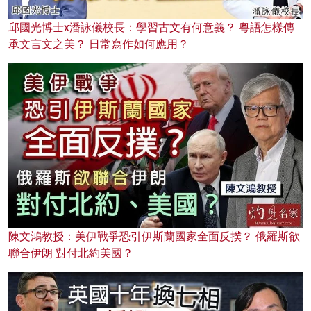
邱國光博士x潘詠儀校長：學習古文有何意義？ 粵語怎樣傳
承文言文之美？ 日常寫作如何應用？
陳文鴻教授：美伊戰爭恐引伊斯蘭國家全面反撲？ 俄羅斯欲
聯合伊朗 對付北約美國？