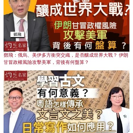
鄧飛：俄烏、美伊多方衝突交織，是否釀成世界大戰？ 伊朗
甘冒政權風險攻擊美軍，背後有何盤算？