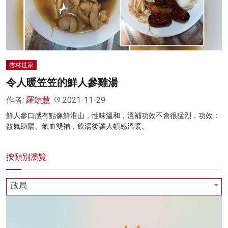
名家榜
灼見活動
關於我們
杏林世家
令人暖笠笠的鮮人參雞湯
作者:
羅頌慧
2021-11-29
鮮人參口感有點像鮮淮山，性味溫和，溫補功效不會很猛烈，功效：
益氣助陽、氣血雙補，飲湯後讓人頓感溫暖。
按類別瀏覽
政局