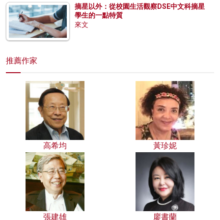
摘星以外：從校園生活觀察DSE中文科摘星
學生的一點特質
來文
推薦作家
高希均
黃珍妮
張建雄
廖書蘭