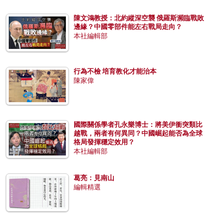
陳文鴻教授：北約縱深空襲 俄羅斯瀕臨戰敗
邊緣？中國零部件能左右戰局走向？
本社編輯部
行為不檢 培育教化才能治本
陳家偉
國際關係學者孔永樂博士：將美伊衝突類比
越戰，兩者有何異同？中國崛起能否為全球
格局發揮穩定效用？
本社編輯部
葛亮：見南山
編輯精選