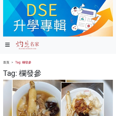
政局
教育
文化
財經
首頁
Tag: 欄發參
生活
Tag: 欄發參
健康
商業
科技
影片