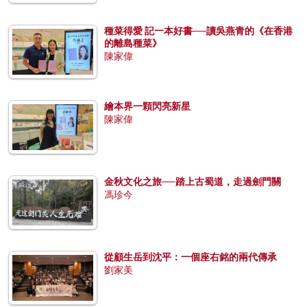
種菜得愛 記一本好書──讀吳燕青的《在香港
的離島種菜》
陳家偉
繪本界一顆閃亮新星
陳家偉
金秋文化之旅──踏上古蜀道，走過劍門關
馮珍今
從顧生岳到沈平：一個座右銘的兩代傳承
劉家美