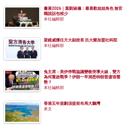
書展2026｜葉劉淑儀：最喜歡姐姐角色 無官
職說話包袱少
本社編輯部
梁鏡威獲任方大副校長 呂大樂加盟社科院
本社編輯部
兔主席：美伊停戰協議變衝突導火線，雙方
為何重啟戰爭？伊朗一早洞悉特朗普虛張聲
勢？
本社編輯部
香港五年規劃須提前布局大鵬灣
來文