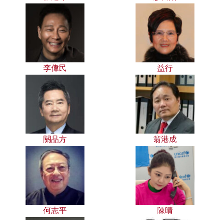
李偉民
益行
關品方
翁港成
何志平
陳晴