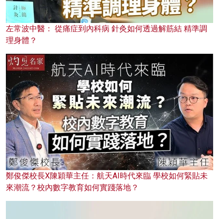
左常波中醫： 從痛症到內科病 針灸如何透過解筋結 精準調
理身體？
鄭俊傑校長X陳穎華主任：航天AI時代來臨 學校如何緊貼未
來潮流？校內數字教育如何實踐落地？