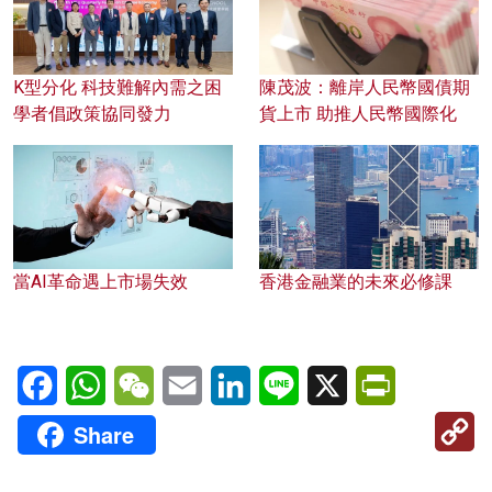
K型分化 科技難解內需之困
陳茂波：離岸人民幣國債期
學者倡政策協同發力
貨上市 助推人民幣國際化
當AI革命遇上市場失效
香港金融業的未來必修課
Facebook
WhatsApp
WeChat
Email
LinkedIn
Line
X
PrintFriendl
C
Share
Li