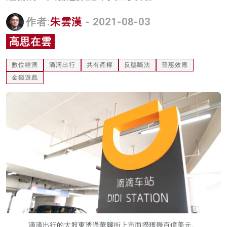
名家榜
作者:
朱雲漢
- 2021-08-03
灼見活動
高思在雲
關於我們
數位經濟
滴滴出行
共有產權
反壟斷法
普惠效應
金錢遊戲
滴滴出行的大股東透過華爾街上市而撈獲幾百億美元。