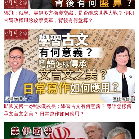
鄧飛：俄烏、美伊多方衝突交織，是否釀成世界大戰？ 伊朗
甘冒政權風險攻擊美軍，背後有何盤算？
邱國光博士x潘詠儀校長：學習古文有何意義？ 粵語怎樣傳
承文言文之美？ 日常寫作如何應用？