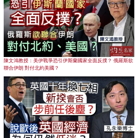
陳文鴻教授：美伊戰爭恐引伊斯蘭國家全面反撲？ 俄羅斯欲
聯合伊朗 對付北約美國？