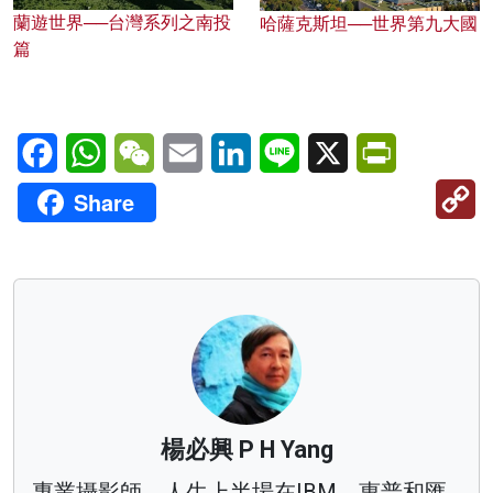
蘭遊世界──台灣系列之南投
哈薩克斯坦──世界第九大國
篇
Facebook
WhatsApp
WeChat
Email
LinkedIn
Line
X
PrintFriendl
C
Share
Li
楊必興 P H Yang
專業攝影師。人生上半場在IBM、惠普和匯