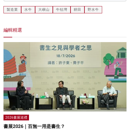
製造業
水牛
大嶼山
牛牯灣
耕田
野水牛
編輯精選
2026書展巡禮
書展2026｜百無一用是書生？