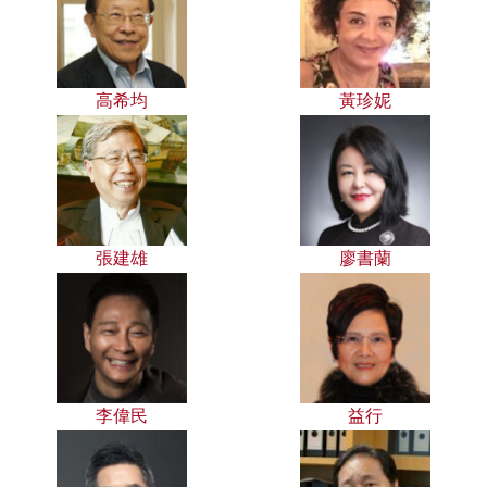
高希均
黃珍妮
張建雄
廖書蘭
李偉民
益行