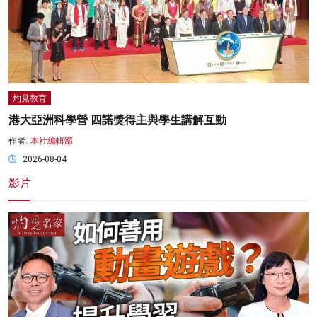
灼見教育
港大亞洲科學營 四諾獎得主與學生講解互動
作者:
本社編輯部
2026-08-04
影片