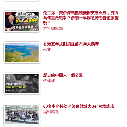
兔主席：美伊停戰協議變衝突導火線，雙方
為何重啟戰爭？伊朗一早洞悉特朗普虛張聲
勢？
本社編輯部
香港五年規劃須提前布局大鵬灣
來文
歷史給中國人一個公道
張建雄
60名中小特幼老師參與城大GenAI培訓班
編輯精選