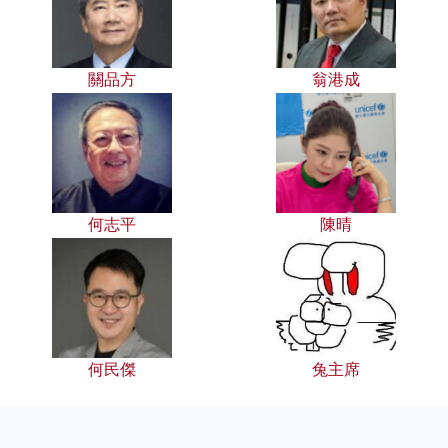
關品方
翁港成
何志平
陳晴
何民傑
兔主席