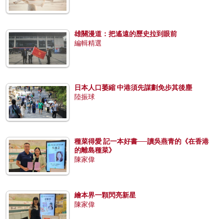
雄關漫道：把遙遠的歷史拉到眼前
編輯精選
日本人口萎縮 中港須先謀劃免步其後塵
陸振球
種菜得愛 記一本好書──讀吳燕青的《在香港
的離島種菜》
陳家偉
繪本界一顆閃亮新星
陳家偉