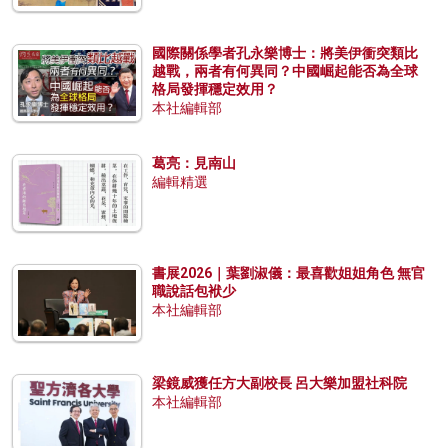
國際關係學者孔永樂博士：將美伊衝突類比
越戰，兩者有何異同？中國崛起能否為全球
格局發揮穩定效用？
本社編輯部
葛亮：見南山
編輯精選
書展2026｜葉劉淑儀：最喜歡姐姐角色 無官
職說話包袱少
本社編輯部
梁鏡威獲任方大副校長 呂大樂加盟社科院
本社編輯部