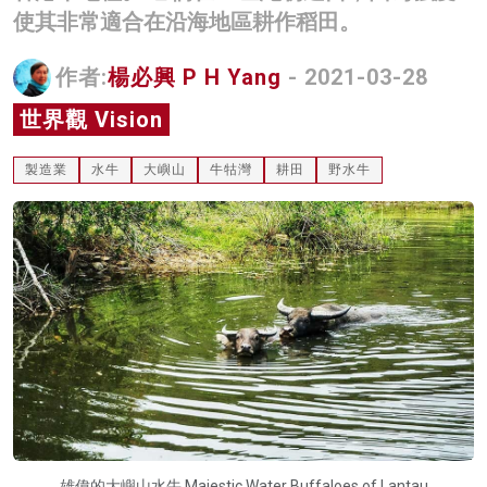
使其非常適合在沿海地區耕作稻田。
名家榜
灼見活動
作者:
楊必興 P H Yang
- 2021-03-28
世界觀 Vision
關於我們
製造業
水牛
大嶼山
牛牯灣
耕田
野水牛
雄偉的大嶼山水牛 Majestic Water Buffaloes of Lantau