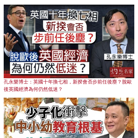
孔永樂博士：英國十年換七相，新揆會否步前任後塵？脫歐
後英國經濟為何仍然低迷？