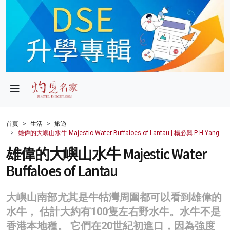
政局
教育
文化
財經
首頁
生活
旅遊
雄偉的大嶼山水牛 Majestic Water Buffaloes of Lantau | 楊必興 P H Yang
生活
雄偉的大嶼山水牛 Majestic Water
健康
Buffaloes of Lantau
商業
大嶼山南部尤其是牛牯灣周圍都可以看到雄偉的
科技
水牛， 估計大約有100隻左右野水牛。水牛不是
影片
香港本地種。 它們在20世紀初進口，因為強度