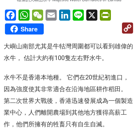
Facebook
WhatsApp
WeChat
Email
LinkedIn
Line
X
PrintFriendl
C
Share
Li
大嶼山南部尤其是牛牯灣周圍都可以看到雄偉的
水牛， 估計大約有100隻左右野水牛。
水牛不是香港本地種。 它們在20世紀初進口，
因為強度使其非常適合在沿海地區耕作稻田。
第二次世界大戰後，香港迅速發展成為一個製造
業中心，人們離開農場到其他地方獲得高薪工
作，他們所擁有的牲畜只有自生自滅。