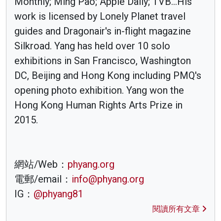
Monthly; Ming Pao; Apple Daily; TVB...His
work is licensed by Lonely Planet travel
guides and Dragonair's in-flight magazine
Silkroad. Yang has held over 10 solo
exhibitions in San Francisco, Washington
DC, Beijing and Hong Kong including PMQ's
opening photo exhibition. Yang won the
Hong Kong Human Rights Arts Prize in
2015.
網站/Web：
phyang.org
電郵/email：
info@phyang.org
IG：
@phyang81
閱讀所有文章