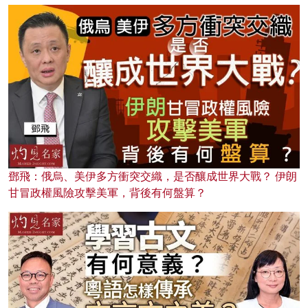
鄧飛：俄烏、美伊多方衝突交織，是否釀成世界大戰？ 伊朗
甘冒政權風險攻擊美軍，背後有何盤算？