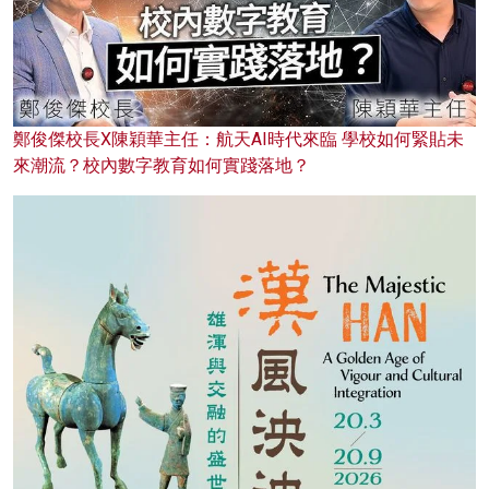
鄭俊傑校長X陳穎華主任：航天AI時代來臨 學校如何緊貼未
來潮流？校內數字教育如何實踐落地？