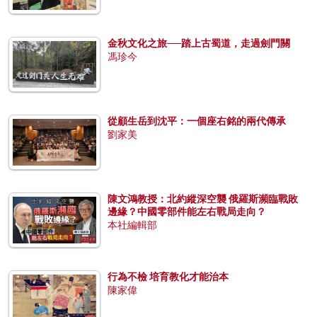
金秋文化之旅──踏上古蜀道，走過劍門關
馮珍今
從顧生岳到沈平：一個座右銘的兩代傳承
劉家美
陳文鴻教授：北約縱深空襲 俄羅斯瀕臨戰敗
邊緣？中國零部件能左右戰局走向？
本社編輯部
行為不檢 培育教化才能治本
陳家偉