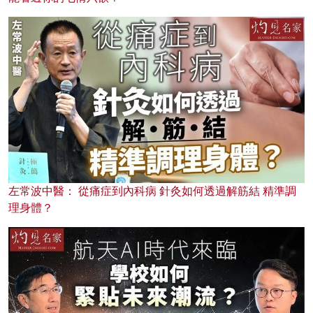
左常波中醫： 從痛症到內科病 針灸如何透過解筋結 精準調
理身體？