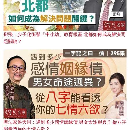
鄧飛：少子化衝擊「中小幼」教育根基 北都如何成為解決問
題關鍵？
曆法家侯天同：遇到多少感情姻緣債 男女命途迥異？ 從八字
能看透你的七情六欲？