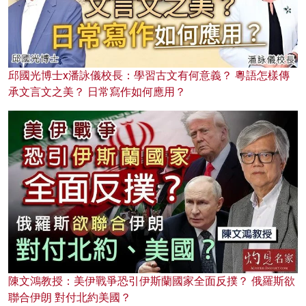
邱國光博士x潘詠儀校長：學習古文有何意義？ 粵語怎樣傳
承文言文之美？ 日常寫作如何應用？
陳文鴻教授：美伊戰爭恐引伊斯蘭國家全面反撲？ 俄羅斯欲
聯合伊朗 對付北約美國？