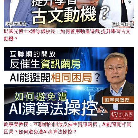
邱國光博士x潘詠儀校長：如何善用動畫遊戲 提升學習古文
動機？
劉寧榮教授：互聯網的開放反催生資訊繭房，AI能避開相同
困局？如何避免遭AI演算法操控？