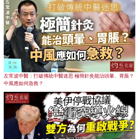
左常波中醫：打破傳統中醫迷思 極簡針灸能治頭暈、胃脹？
中風應如何急救？