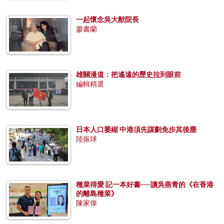
一起懷念吳大猷院長
廖書蘭
雄關漫道：把遙遠的歷史拉到眼前
編輯精選
日本人口萎縮 中港須先謀劃免步其後塵
陸振球
種菜得愛 記一本好書──讀吳燕青的《在香港
的離島種菜》
陳家偉