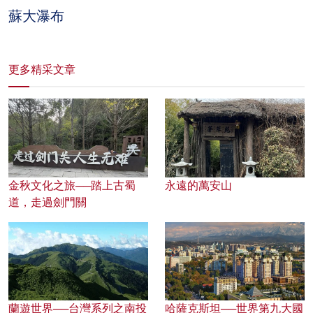
蘇大瀑布
更多精采文章
金秋文化之旅──踏上古蜀
永遠的萬安山
道，走過劍門關
蘭遊世界──台灣系列之南投
哈薩克斯坦──世界第九大國