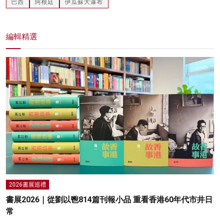
巴西
阿根廷
伊瓜蘇大瀑布
編輯精選
2026書展巡禮
書展2026｜從劉以鬯814篇刊報小品 重看香港60年代市井日
常