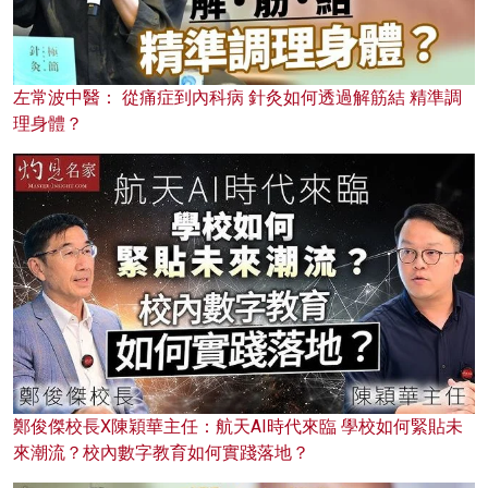
左常波中醫： 從痛症到內科病 針灸如何透過解筋結 精準調
理身體？
鄭俊傑校長X陳穎華主任：航天AI時代來臨 學校如何緊貼未
來潮流？校內數字教育如何實踐落地？