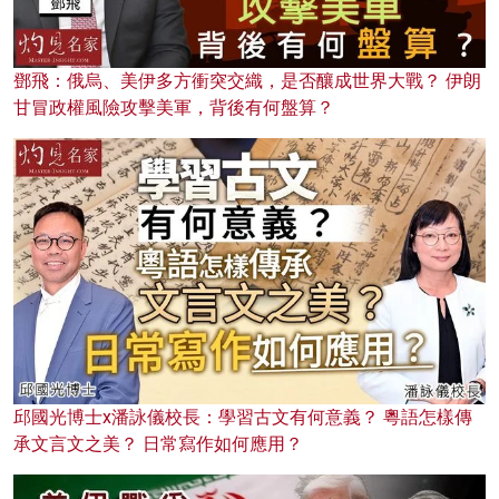
鄧飛：俄烏、美伊多方衝突交織，是否釀成世界大戰？ 伊朗
甘冒政權風險攻擊美軍，背後有何盤算？
邱國光博士x潘詠儀校長：學習古文有何意義？ 粵語怎樣傳
承文言文之美？ 日常寫作如何應用？