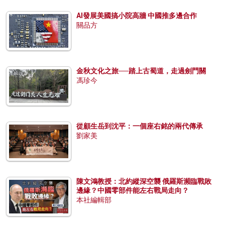
AI發展美國搞小院高牆 中國推多邊合作
關品方
金秋文化之旅──踏上古蜀道，走過劍門關
馮珍今
從顧生岳到沈平：一個座右銘的兩代傳承
劉家美
陳文鴻教授：北約縱深空襲 俄羅斯瀕臨戰敗
邊緣？中國零部件能左右戰局走向？
本社編輯部