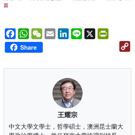
篇
Facebook
WhatsApp
WeChat
Email
LinkedIn
Line
X
PrintFriendl
C
Share
Li
王耀宗
中文大學文學士，哲學碩士，澳洲昆士蘭大