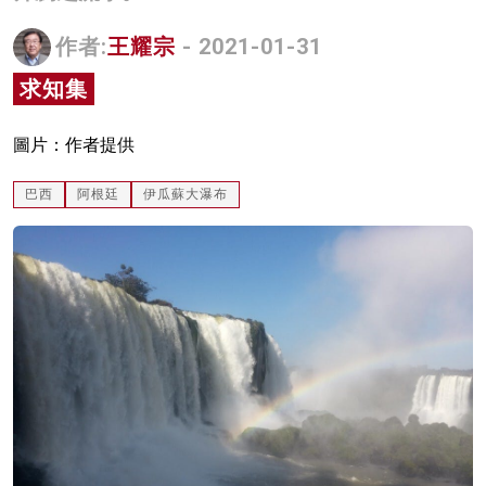
名家榜
作者:
王耀宗
- 2021-01-31
灼見活動
求知集
關於我們
圖片：作者提供
巴西
阿根廷
伊瓜蘇大瀑布