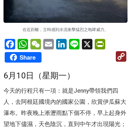
在近距離，立時感到水流衝擊猛烈之咆哮威力。
Facebook
WhatsApp
WeChat
Email
LinkedIn
Line
X
PrintFriendl
C
Share
Li
6月10日（星期一）
今天的行程只有一項：就是Jenny帶領我們四
人，去阿根廷國境內的國家公園，欣賞伊瓜蘇大
瀑布。昨夜晚上淅瀝雨點下個不停，早上起身外
望地下儘濕，天色陰沉，直到中午才出現陽光；