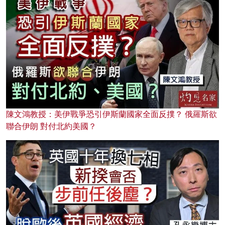
陳文鴻教授：美伊戰爭恐引伊斯蘭國家全面反撲？ 俄羅斯欲
聯合伊朗 對付北約美國？