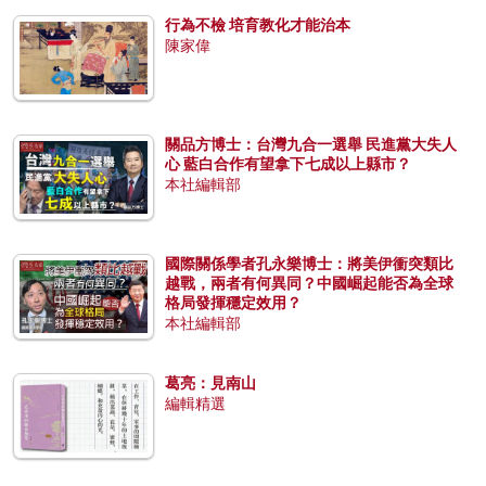
行為不檢 培育教化才能治本
陳家偉
關品方博士：台灣九合一選舉 民進黨大失人
心 藍白合作有望拿下七成以上縣市？
本社編輯部
國際關係學者孔永樂博士：將美伊衝突類比
越戰，兩者有何異同？中國崛起能否為全球
格局發揮穩定效用？
本社編輯部
葛亮：見南山
編輯精選