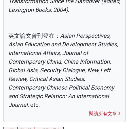
Transformation Since the Handover (edited,
Lexington Books, 2004)
.
英文論文曾刊登在：
Asian Perspectives,
Asian Education and Development Studies,
International Affairs, Journal of
Contemporary China, China Information,
Global Asia, Security Dialogue, New Left
Review, Critical Asian Studies,
Contemporary Chinese Political Economy
and Strategic Relation: An International
Journal,
etc.
閱讀所有文章