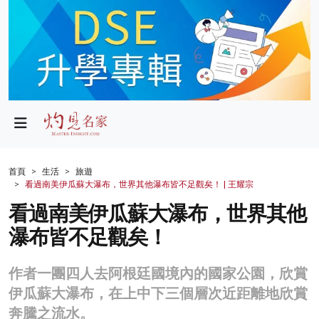
政局
教育
文化
財經
首頁
生活
旅遊
看過南美伊瓜蘇大瀑布，世界其他瀑布皆不足觀矣！ | 王耀宗
生活
看過南美伊瓜蘇大瀑布，世界其他
健康
瀑布皆不足觀矣！
商業
作者一團四人去阿根廷國境內的國家公園，欣賞
科技
伊瓜蘇大瀑布，在上中下三個層次近距離地欣賞
影片
奔騰之流水。