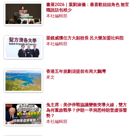
書展2026｜葉劉淑儀：最喜歡姐姐角色 無官
職說話包袱少
本社編輯部
梁鏡威獲任方大副校長 呂大樂加盟社科院
本社編輯部
香港五年規劃須提前布局大鵬灣
來文
兔主席：美伊停戰協議變衝突導火線，雙方
為何重啟戰爭？伊朗一早洞悉特朗普虛張聲
勢？
本社編輯部