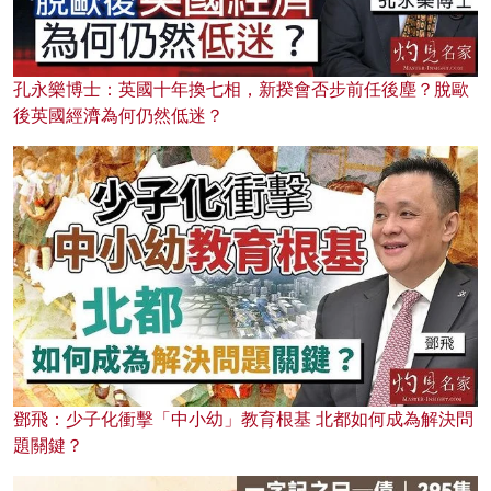
孔永樂博士：英國十年換七相，新揆會否步前任後塵？脫歐
後英國經濟為何仍然低迷？
鄧飛：少子化衝擊「中小幼」教育根基 北都如何成為解決問
題關鍵？