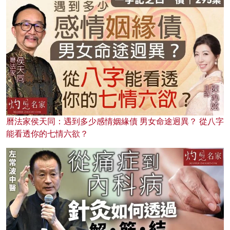
曆法家侯天同：遇到多少感情姻緣債 男女命途迥異？ 從八字
能看透你的七情六欲？