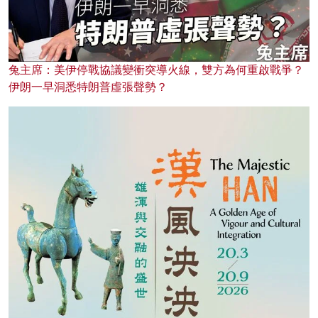
兔主席：美伊停戰協議變衝突導火線，雙方為何重啟戰爭？
伊朗一早洞悉特朗普虛張聲勢？